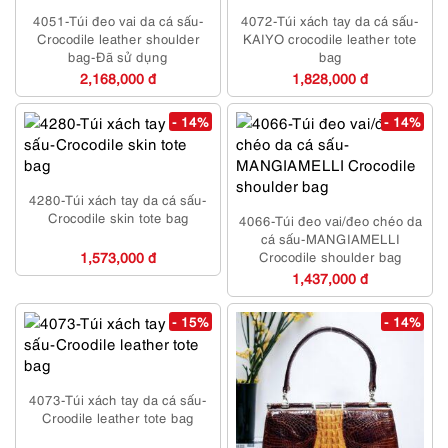
4051-Túi đeo vai da cá sấu-
4072-Túi xách tay da cá sấu-
Crocodile leather shoulder
KAIYO crocodile leather tote
bag-Đã sử dụng
bag
2,168,000 đ
1,828,000 đ
- 14%
- 14%
4280-Túi xách tay da cá sấu-
Crocodile skin tote bag
4066-Túi đeo vai/đeo chéo da
cá sấu-MANGIAMELLI
1,573,000 đ
Crocodile shoulder bag
1,437,000 đ
- 15%
- 14%
4073-Túi xách tay da cá sấu-
Croodile leather tote bag