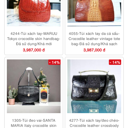
4244-Túi xách tay-MARUU
4055-Túi xách tay da cá sấu-
Tokyo crocodile skin handbag-
Crocodile leather vintage tote
Đã sử dụng/Khá mới
bag-Đã sử dụng/Khá sạch
3,987,000 đ
3,987,000 đ
- 14%
- 14%
1305-Túi đeo vai-SANTA
4277-Túi xách tay/đeo chéo-
MARIA Italy crocodile skin
Crocodile leather crossbody