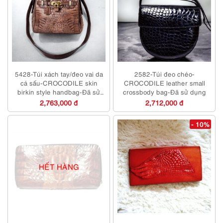
5428-Túi xách tay/đeo vai da
2582-Túi đeo chéo-
cá sấu-CROCODILE skin
CROCODILE leather small
birkin style handbag-Đã sử
crossbody bag-Đã sử dụng
dụng
2,763,000 đ
2,712,000 đ
- 10%
HẾT HÀNG