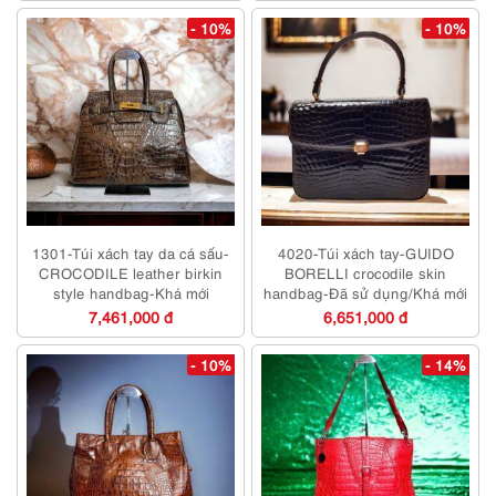
- 10%
- 10%
1301-Túi xách tay da cá sấu-
4020-Túi xách tay-GUIDO
CROCODILE leather birkin
BORELLI crocodile skin
style handbag-Khá mới
handbag-Đã sử dụng/Khá mới
7,461,000 đ
6,651,000 đ
- 10%
- 14%