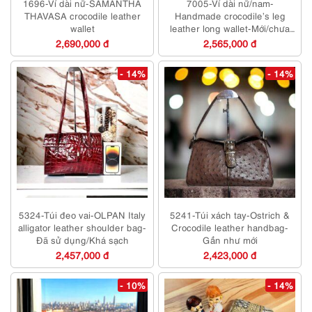
1696-Ví dài nữ-SAMANTHA
7005-Ví dài nữ/nam-
THAVASA crocodile leather
Handmade crocodile’s leg
wallet
leather long wallet-Mới/chưa
sử dụng
2,690,000 đ
2,565,000 đ
- 14%
- 14%
5324-Túi đeo vai-OLPAN Italy
5241-Túi xách tay-Ostrich &
alligator leather shoulder bag-
Crocodile leather handbag-
Đã sử dụng/Khá sạch
Gần như mới
2,457,000 đ
2,423,000 đ
- 10%
- 14%