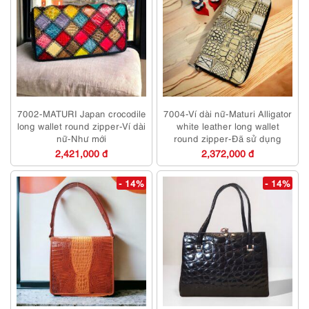
7002-MATURI Japan crocodile
7004-Ví dài nữ-Maturi Alligator
long wallet round zipper-Ví dài
white leather long wallet
nữ-Như mới
round zipper-Đã sử dụng
2,421,000 đ
2,372,000 đ
- 14%
- 14%