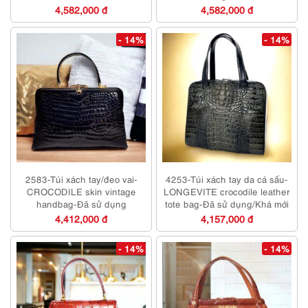
4,582,000 đ
4,582,000 đ
- 14%
- 14%
2583-Túi xách tay/đeo vai-
4253-Túi xách tay da cá sấu-
CROCODILE skin vintage
LONGEVITE crocodile leather
handbag-Đã sử dụng
tote bag-Đã sử dụng/Khá mới
4,412,000 đ
4,157,000 đ
- 14%
- 14%