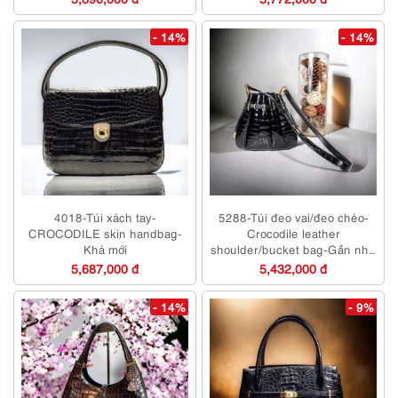
- 14%
- 14%
4018-Túi xách tay-
5288-Túi đeo vai/đeo chéo-
CROCODILE skin handbag-
Crocodile leather
Khá mới
shoulder/bucket bag-Gần như
mới
5,687,000 đ
5,432,000 đ
- 14%
- 9%