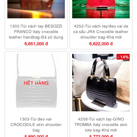
1302-Túi xách tay-BESOZZI
4252-Túi xách tay/đeo vai da
FRANCO Italy crocodile
cá sấu-JRA Crocodile leather
leather handbag-Đã sử dụng
shoulder bag-Khá mới
6,651,000 đ
6,622,000 đ
- 14%
HẾT HÀNG
1303-Túi đeo vai-
4258-Túi xách tay-GINO
CROCODILE skin shoulder
TROMBA Italy crocodile skin
bag
tote bag-Khá mới
5,890,000 đ
5,772,000 đ