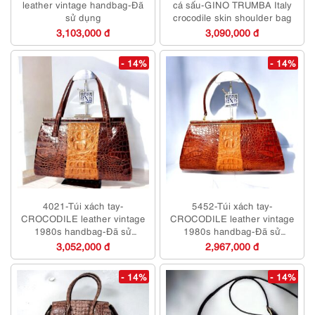
leather vintage handbag-Đã
cá sấu-GINO TRUMBA Italy
sử dụng
crocodile skin shoulder bag
3,103,000 đ
3,090,000 đ
- 14%
- 14%
4021-Túi xách tay-
5452-Túi xách tay-
CROCODILE leather vintage
CROCODILE leather vintage
1980s handbag-Đã sử
1980s handbag-Đã sử
dụng/Khá mới
dụng/Khá mới
3,052,000 đ
2,967,000 đ
- 14%
- 14%