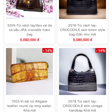
5205-Túi xách tay/đeo vai da
2576-Túi xách tay-
cá sấu-JRA crocodile hobo
CROCODILE skin birkin style
bag
bag-Gần như mới
5,092,000 đ
5,090,000 đ
- 14%
- 14%
7003-Ví dài nữ-Alligator
2578-Túi xách tay-
leather round zip long wallet-
CROCODILE skin vintage
Khá mới
handbag-Khá mới