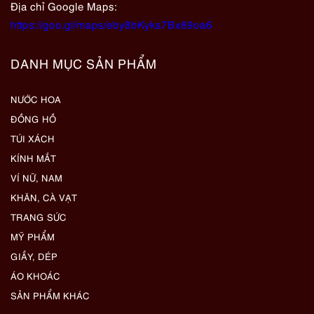
Địa chỉ Google Maps:
https://goo.gl/maps/eby8bKyks7Bx89oa6
DANH MỤC SẢN PHẨM
NƯỚC HOA
ĐỒNG HỒ
TÚI XÁCH
KÍNH MẮT
VÍ NỮ, NAM
KHĂN, CÀ VẠT
TRANG SỨC
MỸ PHẨM
GIẦY, DÉP
ÁO KHOÁC
SẢN PHẨM KHÁC