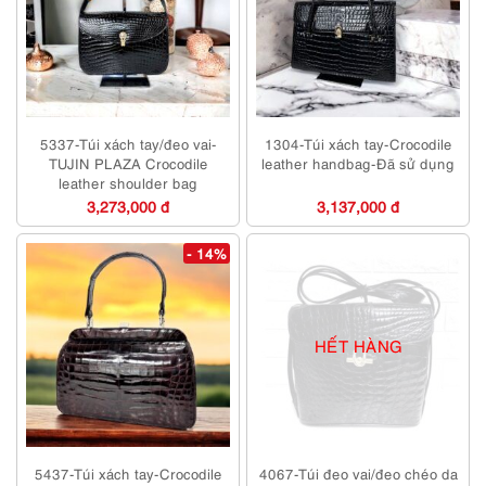
5337-Túi xách tay/đeo vai-
1304-Túi xách tay-Crocodile
TUJIN PLAZA Crocodile
leather handbag-Đã sử dụng
leather shoulder bag
3,273,000 đ
3,137,000 đ
- 14%
HẾT HÀNG
5437-Túi xách tay-Crocodile
4067-Túi đeo vai/đeo chéo da