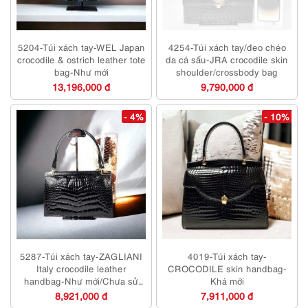
5204-Túi xách tay-WEL Japan
4254-Túi xách tay/đeo chéo
crocodile & ostrich leather tote
da cá sấu-JRA crocodile skin
bag-Như mới
shoulder/crossbody bag
13,196,000 đ
9,790,000 đ
- 4%
- 10%
5287-Túi xách tay-ZAGLIANI
4019-Túi xách tay-
Italy crocodile leather
CROCODILE skin handbag-
handbag-Như mới/Chưa sử
Khá mới
dụng
8,921,000 đ
7,911,000 đ