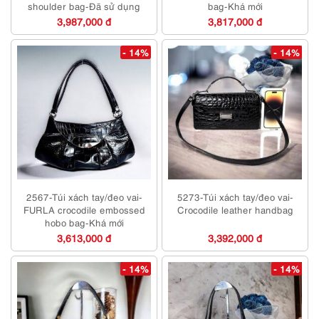
shoulder bag-Đã sử dụng
bag-Khá mới
3,987,000 đ
3,817,000 đ
- 14%
- 14%
2567-Túi xách tay/đeo vai-
5273-Túi xách tay/đeo vai-
FURLA crocodile embossed
Crocodile leather handbag
hobo bag-Khá mới
3,613,000 đ
3,392,000 đ
- 14%
- 14%