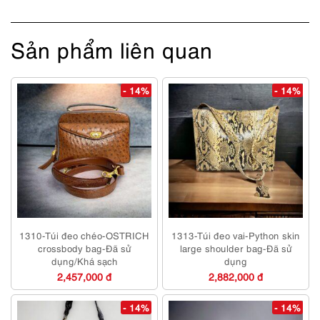
Sản phẩm liên quan
- 14%
- 14%
1310-Túi đeo chéo-OSTRICH
1313-Túi đeo vai-Python skin
crossbody bag-Đã sử
large shoulder bag-Đã sử
dụng/Khá sạch
dụng
2,457,000 đ
2,882,000 đ
- 14%
- 14%