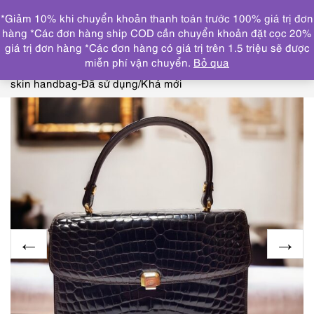
0
*Giảm 10% khi chuyển khoản thanh toán trước 100% giá trị đơn
DANH MỤC
hàng *Các đơn hàng ship COD cần chuyển khoản đặt cọc 20%
giá trị đơn hàng *Các đơn hàng có giá trị trên 1.5 triệu sẽ được
Trang chủ
THƯƠNG HIỆU NỔI BẬT
CROCODILE
miễn phí vận chuyển.
Bỏ qua
leather
4020-Túi xách tay-GUIDO BORELLI crocodile
skin handbag-Đã sử dụng/Khá mới