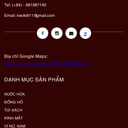
Tel: (+84) - 981987140
Email:
kiwiki911@gmail.com
z
Địa chỉ Google Maps:
https://goo.gl/maps/eby8bKyks7Bx89oa6
DANH MỤC SẢN PHẨM
NƯỚC HOA
ĐỒNG HỒ
TÚI XÁCH
KÍNH MẮT
VÍ NỮ, NAM