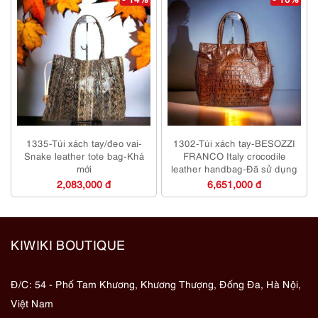
1335-Túi xách tay/đeo vai-
1302-Túi xách tay-BESOZZI
Snake leather tote bag-Khá
FRANCO Italy crocodile
mới
leather handbag-Đã sử dụng
2,083,000 đ
6,651,000 đ
KIWIKI BOUTIQUE
Đ/C: 54 - Phố Tam Khương, Khương Thượng, Đống Đa, Hà Nội,
Việt Nam