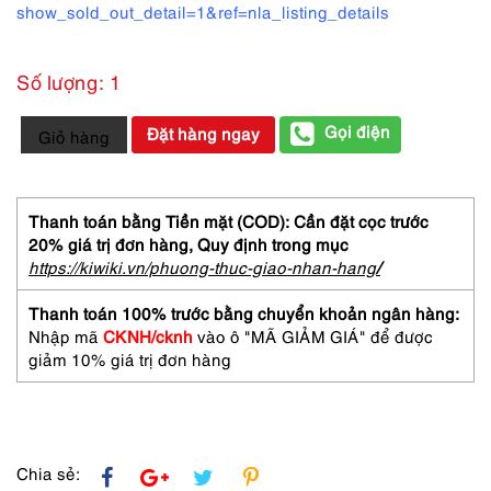
show_sold_out_detail=1&ref=nla_listing_details
Số lượng: 1
4020-
Gọi điện
Đặt hàng ngay
Giỏ hàng
Túi
xách
tay-
GUIDO
Thanh toán bằng Tiền mặt (COD): Cần đặt cọc trước
BORELLI
20% giá trị đơn hàng,
Quy định trong mục
crocodile
https://kiwiki.vn/phuong-thuc-giao-nhan-hang
/
skin
handbag-
Thanh toán 100% trước bằng chuyển khoản ngân hàng:
Đã
Nhập mã
CKNH/cknh
vào ô "MÃ GIẢM GIÁ" để được
sử
giảm 10% giá trị đơn hàng
dụng/Khá
mới
số
lượng
Chia sẻ: