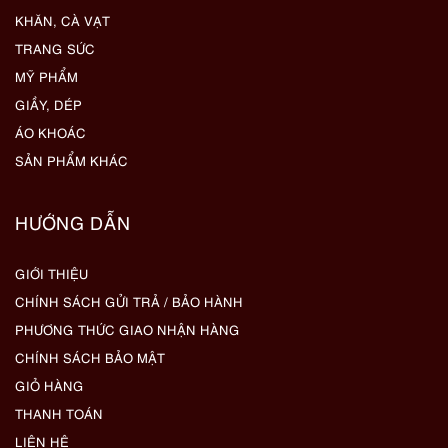
KHĂN, CÀ VẠT
TRANG SỨC
MỸ PHẨM
GIẦY, DÉP
ÁO KHOÁC
SẢN PHẨM KHÁC
HƯỚNG DẪN
GIỚI THIỆU
CHÍNH SÁCH GỬI TRẢ / BẢO HÀNH
PHƯƠNG THỨC GIAO NHẬN HÀNG
CHÍNH SÁCH BẢO MẬT
GIỎ HÀNG
THANH TOÁN
LIÊN HỆ