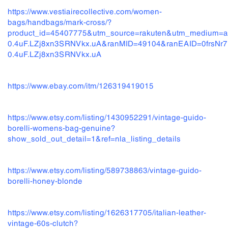
https://www.vestiairecollective.com/women-
bags/handbags/mark-cross/?
product_id=45407775&utm_source=rakuten&utm_medium=a
0.4uF.LZj8xn3SRNVkx.uA&ranMID=49104&ranEAID=0frsNr7
0.4uF.LZj8xn3SRNVkx.uA
https://www.ebay.com/itm/126319419015
https://www.etsy.com/listing/1430952291/vintage-guido-
borelli-womens-bag-genuine?
show_sold_out_detail=1&ref=nla_listing_details
https://www.etsy.com/listing/589738863/vintage-guido-
borelli-honey-blonde
https://www.etsy.com/listing/1626317705/italian-leather-
vintage-60s-clutch?