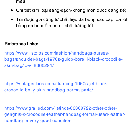
màu;
Chi tiết kim loại sáng-sạch-không mòn xước đáng kể;
Túi được gia công từ chất liệu da bụng cao cấp, da lót
bằng da bê mềm mịn – chất lượng tốt.
Reference links:
https://www.1stdibs.com/fashion/handbags-purses-
bags/shoulder-bags/1970s-guido-borelli-black-crocodile-
skin-bag/id-v_8666291/
https://vintageskins.com/stunning-1960s-jet-black-
crocodile-belly-skin-handbag-berma-paris/
https://www.grailed.com/listings/66309722-other-other-
genghis-k-crocodile-leather-handbag-formal-used-leather-
handbag-in-very-good-condition