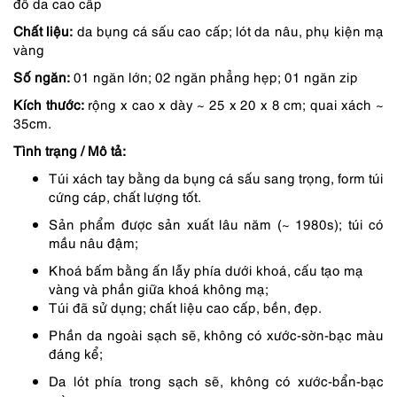
đồ da cao cấp
là:
tại
Chất liệu:
da bụng cá sấu cao cấp; lót da nâu, phụ kiện mạ
7,390,000 ₫.
là:
vàng
6,651,000 ₫.
Số ngăn:
01 ngăn lớn; 02 ngăn phẳng hẹp; 01 ngăn zip
Kích thước:
rộng x cao x dày ~ 25 x 20 x 8 cm; quai xách ~
35cm.
Tình trạng / Mô tả:
Túi xách tay bằng da bụng cá sấu sang trọng, form túi
cứng cáp, chất lượng tốt.
Sản phẩm được sản xuất lâu năm (~ 1980s); túi có
mầu nâu đậm;
Khoá bấm bằng ấn lẫy phía dưới khoá, cấu tạo mạ
vàng và phần giữa khoá không mạ;
Túi đã sử dụng; chất liệu cao cấp, bền, đẹp.
Phần da ngoài sạch sẽ, không có xước-sờn-bạc màu
đáng kể;
Da lót phía trong sạch sẽ, không có xước-bẩn-bạc