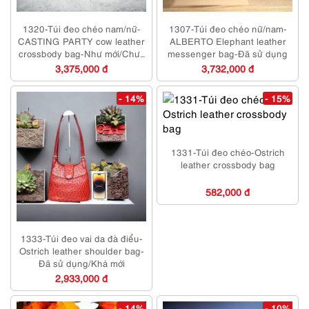
1320-Túi đeo chéo nam/nữ-
1307-Túi đeo chéo nữ/nam-
CASTING PARTY cow leather
ALBERTO Elephant leather
crossbody bag-Như mới/Chưa
messenger bag-Đã sử dụng
sử dụng
3,375,000 đ
3,732,000 đ
- 14%
- 15%
1331-Túi đeo chéo-Ostrich
leather crossbody bag
582,000 đ
1333-Túi đeo vai da đà điểu-
Ostrich leather shoulder bag-
Đã sử dụng/Khá mới
2,933,000 đ
- 14%
- 10%