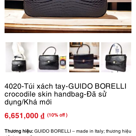
4020-Túi xách tay-GUIDO BORELLI
crocodile skin handbag-Đã sử
dụng/Khá mới
(10% off )
6,651,000
₫
Giá
Giá
gốc
hiện
Thương hiệu:
GUIDO BORELLI – made in Italy; thương hiệu