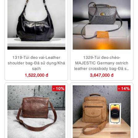
1319-Túi đeo vai-Leather
1329-Túi đeo chéo-
shoulder bag-Đã sử dụng/Khá
MAJESTIC Germany ostrich
sạch
leather crossbody bag-Đã sử
dụng
1,522,000 đ
3,647,000 đ
- 10%
- 14%