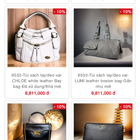
- 10%
- 10%
6532-Túi xách tay/đeo vai-
6503-Túi xách tay/đeo vai-
CHLOE white leather Bay
LUMI leather boston bag-Gần
bag-Đã sử dụng/Khá mới
như mới
8,811,000 đ
8,811,000 đ
- 10%
- 10%