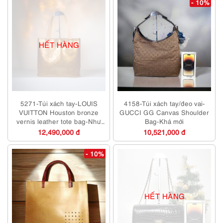
- 10%
HẾT HÀNG
5271-Túi xách tay-LOUIS
4158-Túi xách tay/đeo vai-
VUITTON Houston bronze
GUCCI GG Canvas Shoulder
vernis leather tote bag-Như
Bag-Khá mới
mới
12,490,000 đ
10,521,000 đ
- 10%
HẾT HÀNG