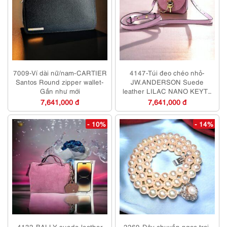
7009-Ví dài nữ/nam-CARTIER
4147-Túi đeo chéo nhỏ-
Santos Round zipper wallet-
JW.ANDERSON Suede
Gần như mới
leather LILAC NANO KEYTS
BAG-Khá mới
7,641,000 đ
7,641,000 đ
- 10%
- 14%
4132-BALLY suede leather
2269-Dây chuyền ngọc trai-