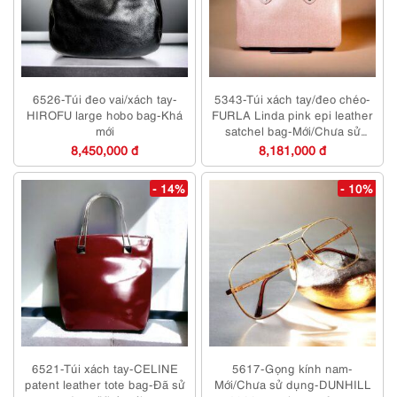
6526-Túi đeo vai/xách tay-
5343-Túi xách tay/đeo chéo-
HIROFU large hobo bag-Khá
FURLA Linda pink epi leather
mới
satchel bag-Mới/Chưa sử
dụng
8,450,000 đ
8,181,000 đ
- 14%
- 10%
6521-Túi xách tay-CELINE
5617-Gọng kính nam-
patent leather tote bag-Đã sử
Mới/Chưa sử dụng-DUNHILL