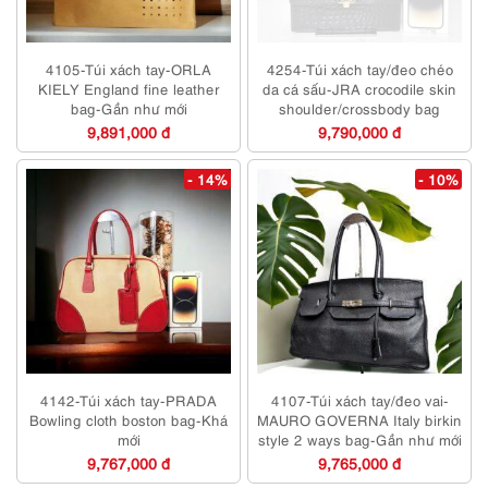
4105-Túi xách tay-ORLA
4254-Túi xách tay/đeo chéo
KIELY England fine leather
da cá sấu-JRA crocodile skin
bag-Gần như mới
shoulder/crossbody bag
9,891,000 đ
9,790,000 đ
- 14%
- 10%
4142-Túi xách tay-PRADA
4107-Túi xách tay/đeo vai-
Bowling cloth boston bag-Khá
MAURO GOVERNA Italy birkin
mới
style 2 ways bag-Gần như mới
9,767,000 đ
9,765,000 đ