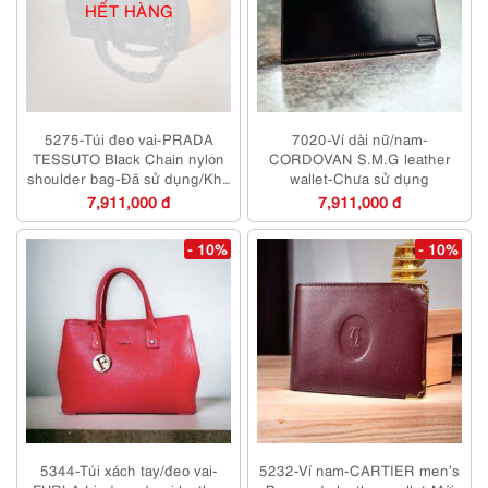
HẾT HÀNG
5275-Túi đeo vai-PRADA
7020-Ví dài nữ/nam-
TESSUTO Black Chain nylon
CORDOVAN S.M.G leather
shoulder bag-Đã sử dụng/Khá
wallet-Chưa sử dụng
mới
7,911,000 đ
7,911,000 đ
- 10%
- 10%
5344-Túi xách tay/đeo vai-
5232-Ví nam-CARTIER men’s