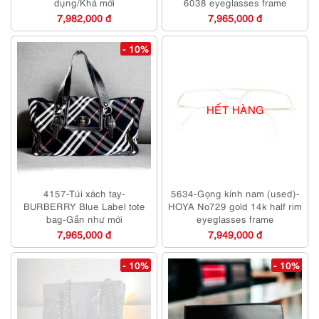
dụng/Khá mới
6038 eyeglasses frame
7,982,000 đ
7,965,000 đ
- 10%
HẾT HÀNG
4157-Túi xách tay-
5634-Gọng kính nam (used)-
BURBERRY Blue Label tote
HOYA No729 gold 14k half rim
bag-Gần như mới
eyeglasses frame
7,965,000 đ
7,949,000 đ
- 10%
- 10%