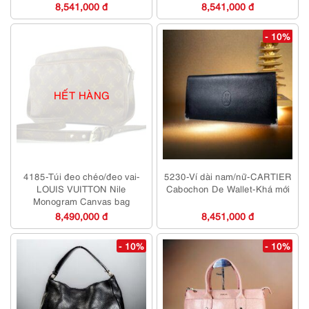
8,541,000 đ
8,541,000 đ
- 10%
HẾT HÀNG
4185-Túi đeo chéo/đeo vai-
5230-Ví dài nam/nữ-CARTIER
LOUIS VUITTON Nile
Cabochon De Wallet-Khá mới
Monogram Canvas bag
8,490,000 đ
8,451,000 đ
- 10%
- 10%