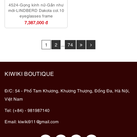
4524-Gọng kính nữ-Gần như
mới-LINDBERD Dakota col.10
eyeglasses frame
7,387,000 đ
1
2
...
74
KIWIKI BOUTIQUE
Đ/C: 54 - Phố Tam Khương, Khương Thượng, Đống Đa, Hà Nội,
Việt Nam
Tel: (+84) - 981987140
Email:
kiwiki911@gmail.com