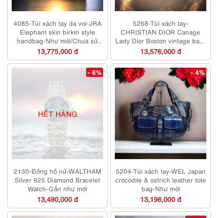
4085-Túi xách tay da voi-JRA
5268-Túi xách tay-
Elephant skin birkin style
CHRISTIAN DIOR Canage
handbag-Như mới/Chưa sử
Lady Dior Boston vintage bag-
dụng
Khá mới
13,775,000 đ
13,576,000 đ
- 6%
- 4%
HẾT HÀNG
2130-Đồng hồ nữ-WALTHAM
5204-Túi xách tay-WEL Japan
Silver 925 Diamond Bracelet
crocodile & ostrich leather tote
Watch-Gần như mới
bag-Như mới
13,490,000 đ
13,196,000 đ