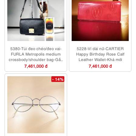
5380-Túi đeo chéo/đeo vai-
5228-Ví dài nữ-CARTIER
FURLA Metropolis medium
Happy Birthday Rose Calf
crossbody/shoulder bag-Gần
Leather Wallet-Khá mới
như mới
7,461,000 đ
7,461,000 đ
- 14%