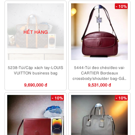
- 10%
HẾT HÀNG
5238-Túi/Cặp xách tay-LOUIS
5444-Túi đeo chéo/đeo vai-
VUITTON business bag
CARTIER Bordeaux
crossbody/shoulder bag-Gần
như mới
9,690,000 đ
9,531,000 đ
- 10%
- 10%