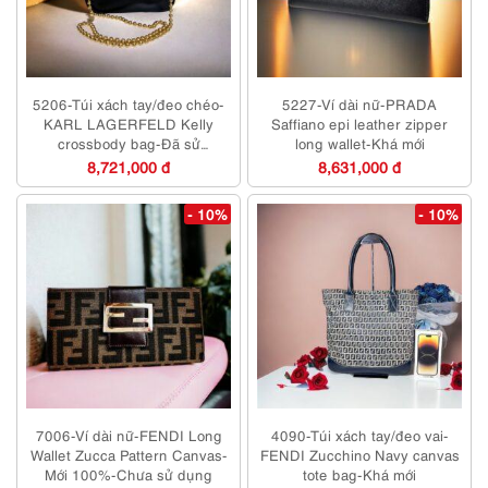
5206-Túi xách tay/đeo chéo-
5227-Ví dài nữ-PRADA
KARL LAGERFELD Kelly
Saffiano epi leather zipper
crossbody bag-Đã sử
long wallet-Khá mới
dụng/Khá mới
8,721,000 đ
8,631,000 đ
- 10%
- 10%
7006-Ví dài nữ-FENDI Long
4090-Túi xách tay/đeo vai-
Wallet Zucca Pattern Canvas-
FENDI Zucchino Navy canvas
Mới 100%-Chưa sử dụng
tote bag-Khá mới