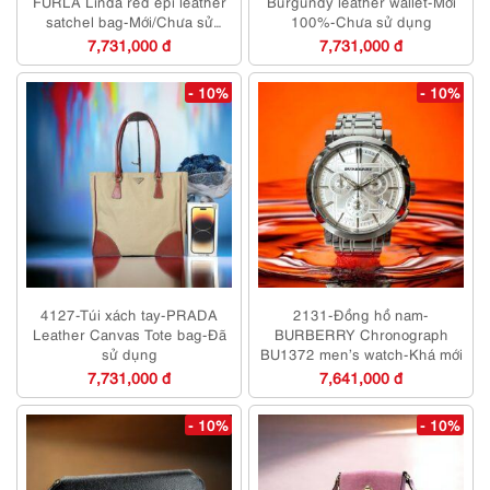
FURLA Linda red epi leather
Burgundy leather wallet-Mới
satchel bag-Mới/Chưa sử
100%-Chưa sử dụng
dụng
7,731,000 đ
7,731,000 đ
- 10%
- 10%
4127-Túi xách tay-PRADA
2131-Đồng hồ nam-
Leather Canvas Tote bag-Đã
BURBERRY Chronograph
sử dụng
BU1372 men’s watch-Khá mới
7,731,000 đ
7,641,000 đ
- 10%
- 10%