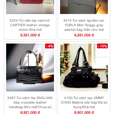
5224-Túi cầm tay nam/nữ-
4074-Túi xách tay/đeo vai-
CARTIER leather vintage
FURLA Mist Twiggy gray
clutch-Khá mới
satchel bag-Gần như mới
9,351,000 đ
9,261,000 đ
- 4%
- 10%
5287-Túi xách tay-ZAGLIANI
4150-Túi xách tay-JIMMY
Italy crocodile leather
CHOO Malena tote bag-Đã sử
handbag-Như mới/Chưa sử
dụng/Khá mới
dụng
8,921,000 đ
8,901,000 đ