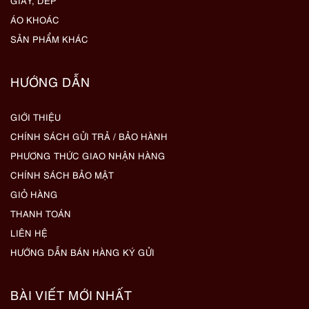
GIẦY, DÉP
ÁO KHOÁC
SẢN PHẨM KHÁC
HƯỚNG DẪN
GIỚI THIỆU
CHÍNH SÁCH GỬI TRẢ / BẢO HÀNH
PHƯƠNG THỨC GIAO NHẬN HÀNG
CHÍNH SÁCH BẢO MẬT
GIỎ HÀNG
THANH TOÁN
LIÊN HỆ
HƯỚNG DẪN BÁN HÀNG KÝ GỬI
BÀI VIẾT MỚI NHẤT