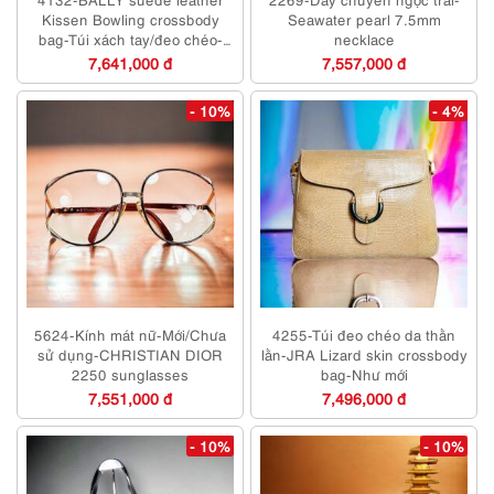
Kissen Bowling crossbody
Seawater pearl 7.5mm
bag-Túi xách tay/đeo chéo-
necklace
Chưa sử dụng
7,641,000 đ
7,557,000 đ
- 10%
- 4%
5624-Kính mát nữ-Mới/Chưa
4255-Túi đeo chéo da thằn
sử dụng-CHRISTIAN DIOR
lằn-JRA Lizard skin crossbody
2250 sunglasses
bag-Như mới
7,551,000 đ
7,496,000 đ
- 10%
- 10%