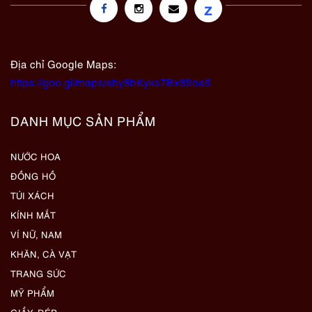
z
Địa chỉ Google Maps:
https://goo.gl/maps/eby8bKyks7Bx89oa6
DANH MỤC SẢN PHẨM
NƯỚC HOA
ĐỒNG HỒ
TÚI XÁCH
KÍNH MẮT
VÍ NỮ, NAM
KHĂN, CÀ VẠT
TRANG SỨC
MỸ PHẨM