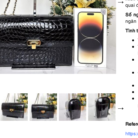
quai 
Số ng
ngăn 
Tình t
Refer
https