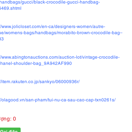
handbags/gucci/black-crocodile-gucci-handbag-
469.shtml
://www.jolicloset.com/en-ca/designers-women/autre-
e/womens-bags/handbags/morabito-brown-crocodile-bag–
33
://www.abingtonauctions.com/auction-lot/vintage-crocodile-
chanel-shoulder-bag_9A942AF990
://item.rakuten.co.jp/sankyo/06000936r/
://olagood.vn/san-pham/tui-nu-ca-sau-cao-cap-txn0261s/
ượng: 0
Gọi điện