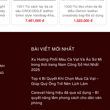
ight
1301-Túi xách tay da cá
1330-Túi đeo chéo da đà
body
sấu-CROCODILE leather
điểu-Ostrich leather
mới
birkin style handbag-Khá
crossbody bag-Đã sử dụng
mới
7,461,000 đ
1,522,000 đ
BÀI VIẾT MỚI NHẤT
Xu Hướng Phối Màu Cà Vạt Và Áo Sơ Mi
trong thời trang Nam Công Sở Hot Nhất
ÀNH
2025
NG
Top 4 Bí Quyết Khi Chọn Mua Cà Vạt –
Giúp Quý Ông Trở Nên Lịch Lãm
Caravat hàng hiệu đã qua sử dụng – Bí
quyết nâng tầm phong cách cho dân văn
phòng