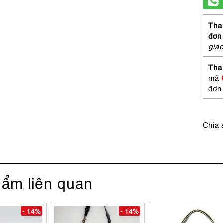
Than
đơn
gia
Tha
mã
đơn
Chia 
ẩm liên quan
- 14%
- 14%