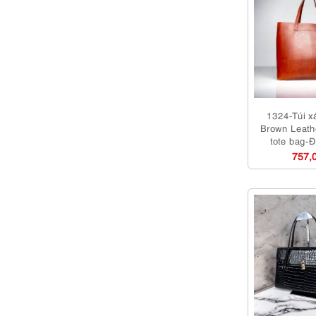
1324-Túi xá
Brown Leathe
tote bag-
757,