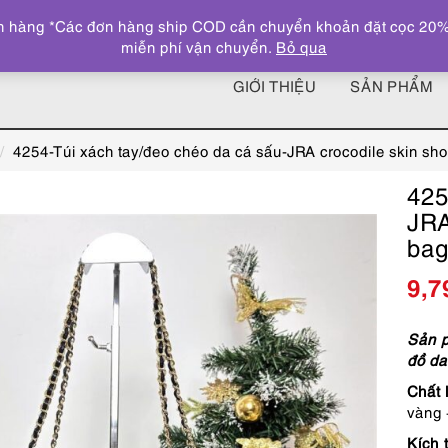
 hàng *Các đơn hàng ship COD cần chuyển khoản đặt cọc 20% giá
miễn phí vận chuyển.
Bỏ qua
GIỚI THIỆU
SẢN PHẨM
4254-Túi xách tay/đeo chéo da cá sấu-JRA crocodile skin sh
425
JRA
ba
9,7
Sản p
đồ da
Chất l
vàng +
Kích 