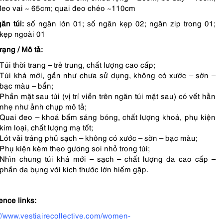
đeo vai ~ 65cm; quai đeo chéo ~110cm
ăn túi:
số ngăn lớn 01; số ngăn kẹp 02; ngăn zip trong 01;
kẹp ngoài 01
rạng / Mô tả:
Túi thời trang – trẻ trung, chất lượng cao cấp;
Túi khá mới, gần như chưa sử dụng, không có xước – sờn –
bạc màu – bẩn;
Phần mặt sau túi (vị trí viền trên ngăn túi mặt sau) có vết hằn
nhẹ như ảnh chụp mô tả;
Quai đeo – khoá bấm sáng bóng, chất lượng khoá, phụ kiện
kim loại, chất lượng mạ tốt;
Lót vải tráng phủ sạch – không có xước – sờn – bạc màu;
Phụ kiện kèm theo gương soi nhỏ trong túi;
Nhìn chung túi khá mới – sạch – chất lượng da cao cấp –
phần da bụng với kích thước lớn hiếm gặp.
ence links:
://www.vestiairecollective.com/women-