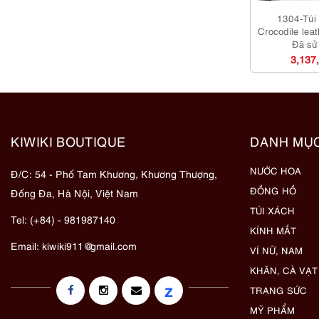
1304-Túi 
Crocodile lea
Đã sử
3,137
KIWIKI BOUTIQUE
DANH MỤ
NƯỚC HOA
Đ/C: 54 - Phố Tam Khương, Khương Thượng,
ĐỒNG HỒ
Đống Đa, Hà Nội, Việt Nam
TÚI XÁCH
Tel: (+84) - 981987140
KÍNH MẮT
Email:
kiwiki911@gmail.com
VÍ NỮ, NAM
KHĂN, CÀ VẠT
z
TRANG SỨC
MỸ PHẨM