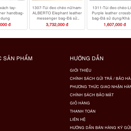
xách tay-
1307-Túi đeo chéo nữ/nam-
1311-Túi đeo chéo-L
ther handbag-
ALBERTO Elephant leather
Purple leather cross
 dụng
messenger bag-Đã sử
bag-Đã sử dụng/Khá 
dụng
,000 đ
3,732,000 đ
1,607,000 đ
C SẢN PHẨM
HƯỚNG DẪN
GIỚI THIỆU
CHÍNH SÁCH GỬI TRẢ / BẢO H
PHƯƠNG THỨC GIAO NHẬN HÀ
CHÍNH SÁCH BẢO MẬT
GIỎ HÀNG
THANH TOÁN
LIÊN HỆ
HƯỚNG DẪN BÁN HÀNG KÝ GỬI