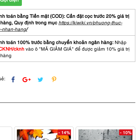
h toán bằng Tiền mặt (COD): Cần đặt cọc trước 20% giá trị
 hàng,
Quy định trong mục
https://kiwiki.vn/phuong-thuc-
o-nhan-hang
/
nh toán 100% trước bằng chuyển khoản ngân hàng:
Nhập
CKNH/cknh
vào ô "MÃ GIẢM GIÁ" để được giảm 10% giá trị
 hàng
sẻ:
- 14%
- 10%