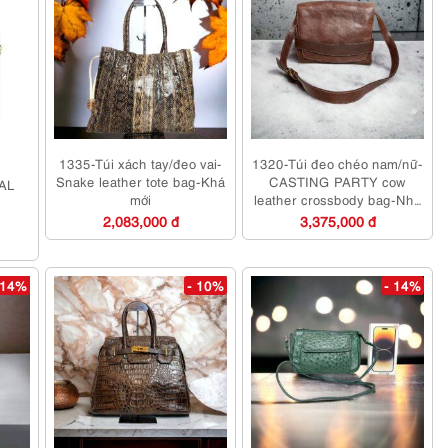
1335-Túi xách tay/đeo vai-
1320-Túi đeo chéo nam/nữ-
Snake leather tote bag-Khá
CASTING PARTY cow
EAL
mới
leather crossbody bag-Như
mới/Chưa sử dụng
2,083,000 đ
3,375,000 đ
 14%
- 10%
- 14%