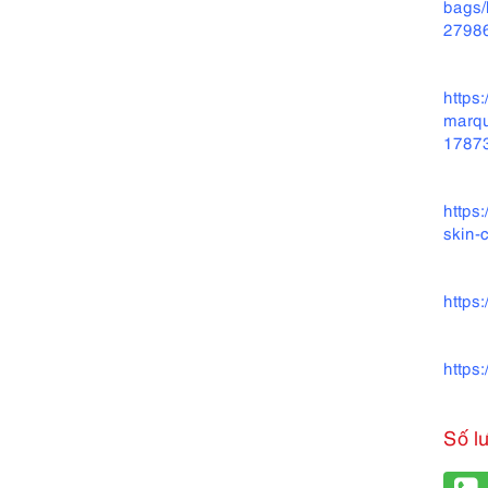
bags/
27986
https
marqu
1787
https
skin-
https
https
Số l