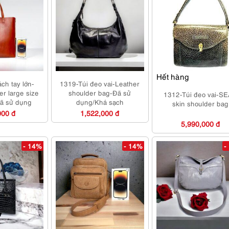
Hết hàng
ch tay lớn-
1319-Túi đeo vai-Leather
r large size
shoulder bag-Đã sử
1312-Túi đeo vai-S
Đã sử dụng
dụng/Khá sạch
skin shoulder bag
000 đ
1,522,000 đ
5,990,000 đ
- 14%
- 14%
-