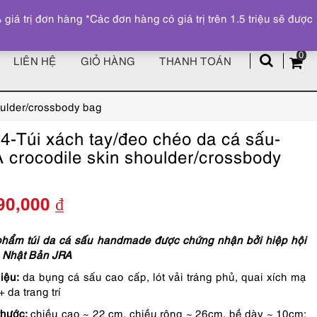
Đăng ký
Tài khoản
z
 trị đơn hàng *Các đơn hàng có giá trị trên 1.5 triệu sẽ được
0
LIÊN HỆ
GIỎ HÀNG
THANH TOÁN
oulder/crossbody bag
4-Túi xách tay/đeo chéo da cá sấu-
 crocodile skin shoulder/crossbody
g
90,000
₫
hẩm túi da cá sấu handmade được chứng nhận bởi hiệp hội
 Nhật Bản JRA
iệu:
da bụng cá sấu cao cấp, lót vải tráng phủ, quai xích mạ
 da trang trí
thước:
chiều cao ~ 22 cm, chiều rộng ~ 26cm, bề dày ~ 10cm;