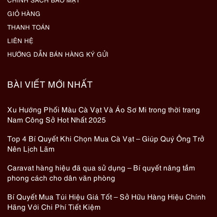
bởi người bán hoặc trang web đáng tin cậy để tránh
GIỎ HÀNG
mua phải hàng giả mạo hoặc làm mới lại.
THANH TOÁN
Kiểm tra giấy tờ và phụ kiện đi kèm
: Một đồng hồ cũ
LIÊN HỆ
hàng hiệu giá trị thường đi kèm với giấy tờ như hóa
HƯỚNG DẪN BÁN HÀNG KÝ GỬI
đơn mua hàng, thẻ bảo hành, sách hướng dẫn, và
hộp đựng. Việc đảm bảo đồng hồ có đầy đủ giấy tờ
và phụ kiện này không chỉ xác định nguồn gốc mà
BÀI VIẾT MỚI NHẤT
còn tăng giá trị của sản phẩm.
So sánh giá
: So sánh giá của đồng hồ cũ với giá gốc
Xu Hướng Phối Màu Cà Vạt Và Áo Sơ Mi trong thời trang
để xác định mức chênh lệch. Mức chênh lệch giá quá
Nam Công Sở Hot Nhất 2025
lớn có thể là dấu hiệu của sản phẩm giả mạo hoặc có
vấn đề về chất lượng.
Top 4 Bí Quyết Khi Chọn Mua Cà Vạt – Giúp Quý Ông Trở
Kiểm tra tính năng của đồng hồ
: Đảm bảo rằng tất cả
Nên Lịch Lãm
tính năng của đồng hồ hoạt động chính xác. Thực
hiện các kiểm tra như bấm giờ, thời gian, ngày tháng,
Caravat hàng hiệu đã qua sử dụng – Bí quyết nâng tầm
và các tính năng đặc biệt khác.
phong cách cho dân văn phòng
Thời gian bảo hành
: Ưu tiên chọn mua đồng hồ cũ
Bí Quyết Mua Túi Hiệu Giá Tốt – Sở Hữu Hàng Hiệu Chính
còn trong thời hạn bảo hành. Điều này đảm bảo bạn
Hãng Với Chi Phí Tiết Kiệm
có sự hỗ trợ và bảo vệ trong trường hợp có vấn đề về