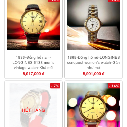
1836-Đồng hồ nam-
1869-Đồng hồ nữ-LONGINES
LONGINES 6138 men’s
conquest women’s watch-Gần
vintage watch-Khá mới
như mới
8,917,000 đ
8,901,000 đ
- 7%
- 14%
HẾT HÀNG