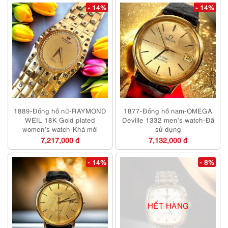
- 14%
- 14%
1889-Đồng hồ nữ-RAYMOND
1877-Đồng hồ nam-OMEGA
WEIL 18K Gold plated
Deville 1332 men’s watch-Đã
women’s watch-Khá mới
sử dụng
7,217,000 đ
7,132,000 đ
- 14%
- 8%
HẾT HÀNG