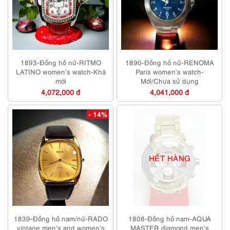
1893-Đồng hồ nữ-RITMO
1890-Đồng hồ nữ-RENOMA
LATINO women’s watch-Khá
Paris women’s watch-
mới
Mới/Chưa sử dụng
4,072,000 đ
4,041,000 đ
- 14%
HẾT HÀNG
1839-Đồng hồ nam/nữ-RADO
1808-Đồng hồ nam-AQUA
vintage men’s and women’s
MASTER diamond men’s