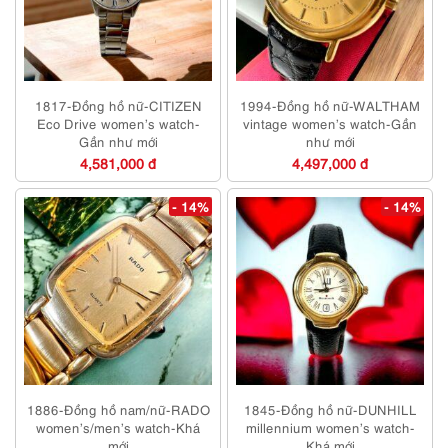
1817-Đồng hồ nữ-CITIZEN
1994-Đồng hồ nữ-WALTHAM
Eco Drive women’s watch-
vintage women’s watch-Gần
Gần như mới
như mới
4,581,000 đ
4,497,000 đ
- 14%
- 14%
1886-Đồng hồ nam/nữ-RADO
1845-Đồng hồ nữ-DUNHILL
women’s/men’s watch-Khá
millennium women’s watch-
mới
Khá mới