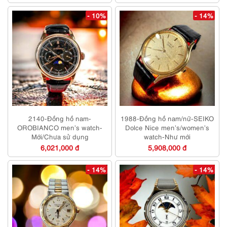
- 10%
- 14%
2140-Đồng hồ nam-
1988-Đồng hồ nam/nữ-SEIKO
OROBIANCO men’s watch-
Dolce Nice men’s/women’s
Mới/Chưa sử dụng
watch-Như mới
6,021,000 đ
5,908,000 đ
- 14%
- 14%