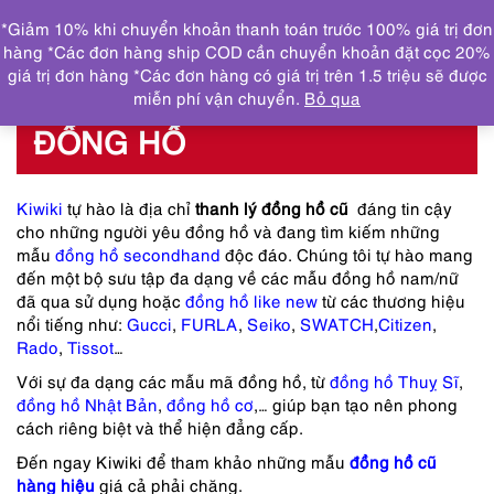
0
*Giảm 10% khi chuyển khoản thanh toán trước 100% giá trị đơn
DANH MỤC
hàng *Các đơn hàng ship COD cần chuyển khoản đặt cọc 20%
giá trị đơn hàng *Các đơn hàng có giá trị trên 1.5 triệu sẽ được
Trang chủ
ĐỒNG HỒ
miễn phí vận chuyển.
Bỏ qua
ĐỒNG HỒ
Kiwiki
tự hào là địa chỉ
thanh lý đồng hồ cũ
đáng tin cậy
cho những người yêu đồng hồ và đang tìm kiếm những
mẫu
đồng hồ secondhand
độc đáo. Chúng tôi tự hào mang
đến một bộ sưu tập đa dạng về các mẫu đồng hồ nam/nữ
đã qua sử dụng hoặc
đồng hồ like new
từ các thương hiệu
nổi tiếng như:
Gucci
,
FURLA
,
Seiko
,
SWATCH
,
Citizen
,
Rado
,
Tissot
…
Với sự đa dạng các mẫu mã đồng hồ, từ
đồng hồ Thuỵ Sĩ
,
đồng hồ Nhật Bản
,
đồng hồ cơ
,… giúp bạn tạo nên phong
cách riêng biệt và thể hiện đẳng cấp.
Đến ngay Kiwiki để tham khảo những mẫu
đồng hồ cũ
hàng hiệu
giá cả phải chăng.