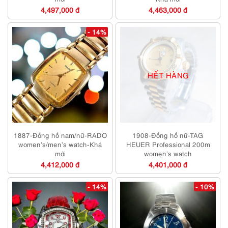
4,497,000 đ
4,463,000 đ
- 14%
HẾT HÀNG
1887-Đồng hồ nam/nữ-RADO
1908-Đồng hồ nữ-TAG
women’s/men’s watch-Khá
HEUER Professional 200m
mới
women’s watch
4,412,000 đ
4,401,000 đ
- 14%
- 10%