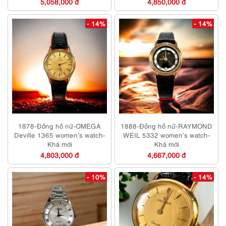
5,058,000 đ
4,850,000 đ
- 14%
- 14%
1878-Đồng hồ nữ-OMEGA
1888-Đồng hồ nữ-RAYMOND
Deville 1365 women’s watch-
WEIL 5332 women’s watch-
Khá mới
Khá mới
4,803,000 đ
4,667,000 đ
- 10%
- 14%