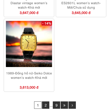
Diastar vintage women’s
ES2601L women’s watch-
watch-Khá mới
Mới/Chưa sử dụng
3,647,000 đ
3,645,000 đ
- 14%
1989-Đồng hồ nữ-Seiko Dolce
women’s watch-Khá mới
3,613,000 đ
1
2
...
9