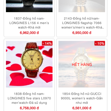
1837-Đồng hồ nam-
2143-Đồng hồ nữ/nam-
LONGINES L156 4 men’s
LONGINES flagship 7066
watch-Khá mới
women’s/men’s watch-Khá
mới
6,962,000 đ
6,950,000 đ
- 14%
- 10%
HẾT HÀNG
1838-Đồng hồ nam-
1854-Đồng hồ nữ-GUCCI
LONGINES five stars L0970
9000L women’s watch-Gần
men’watch-Đã sử dụng
như mới
6,758,000 đ
6,561,000 đ