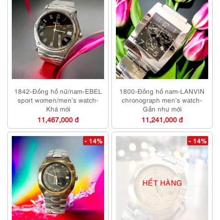
1842-Đồng hồ nữ/nam-EBEL
1800-Đồng hồ nam-LANVIN
sport women/men’s watch-
chronograph men’s watch-
Khá mới
Gần như mới
11,467,000 đ
11,241,000 đ
- 14%
- 14%
HẾT HÀNG