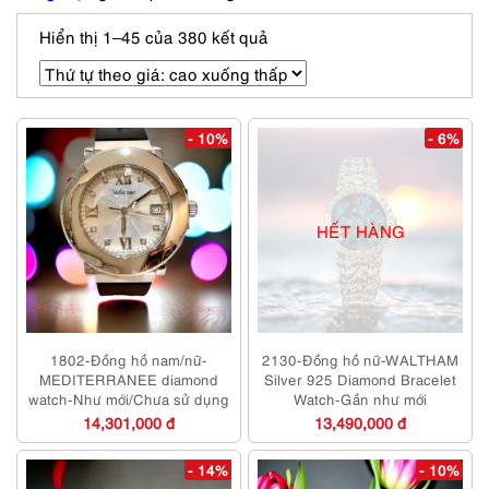
Được
Hiển thị 1–45 của 380 kết quả
sắp
xếp
theo
giá:
- 10%
- 6%
cao
đến
thấp
HẾT HÀNG
1802-Đồng hồ nam/nữ-
2130-Đồng hồ nữ-WALTHAM
MEDITERRANEE diamond
Silver 925 Diamond Bracelet
watch-Như mới/Chưa sử dụng
Watch-Gần như mới
14,301,000 đ
13,490,000 đ
- 14%
- 10%