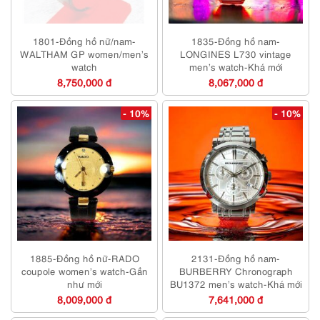
1801-Đồng hồ nữ/nam-
1835-Đồng hồ nam-
WALTHAM GP women/men’s
LONGINES L730 vintage
watch
men’s watch-Khá mới
8,750,000 đ
8,067,000 đ
- 10%
- 10%
1885-Đồng hồ nữ-RADO
2131-Đồng hồ nam-
coupole women’s watch-Gần
BURBERRY Chronograph
như mới
BU1372 men’s watch-Khá mới
8,009,000 đ
7,641,000 đ