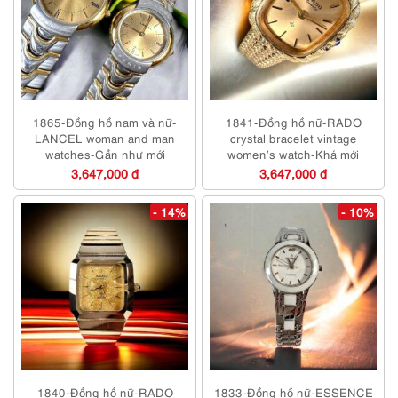
1865-Đồng hồ nam và nữ-
1841-Đồng hồ nữ-RADO
LANCEL woman and man
crystal bracelet vintage
watches-Gần như mới
women’s watch-Khá mới
3,647,000 đ
3,647,000 đ
- 14%
- 10%
1840-Đồng hồ nữ-RADO
1833-Đồng hồ nữ-ESSENCE