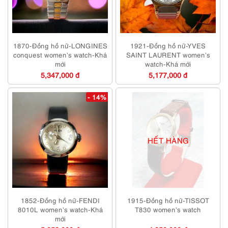
1870-Đồng hồ nữ-LONGINES
1921-Đồng hồ nữ-YVES
conquest women’s watch-Khá
SAINT LAURENT women’s
mới
watch-Khá mới
5,347,000 đ
5,177,000 đ
- 14%
HẾT HÀNG
1852-Đồng hồ nữ-FENDI
1915-Đồng hồ nữ-TISSOT
8010L women’s watch-Khá
T830 women’s watch
mới