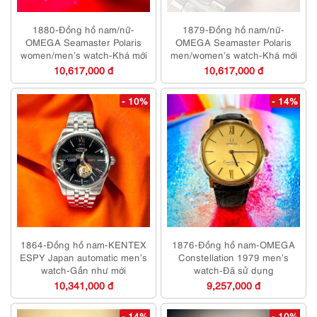
1880-Đồng hồ nam/nữ-
1879-Đồng hồ nam/nữ-
OMEGA Seamaster Polaris
OMEGA Seamaster Polaris
women/men’s watch-Khá mới
men/women’s watch-Khá mới
10,617,000 đ
10,617,000 đ
- 10%
- 14%
1864-Đồng hồ nam-KENTEX
1876-Đồng hồ nam-OMEGA
ESPY Japan automatic men’s
Constellation 1979 men’s
watch-Gần như mới
watch-Đã sử dụng
10,341,000 đ
9,257,000 đ
- 14%
- 10%