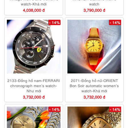
watch-Khá mới
watch
4,038,000 đ
3,790,000 đ
- 14%
- 14%
2133-Đồng hồ nam-FERRARI
2071-Đồng hồ nữ-ORIENT
chronograph men’s watch-
Bon Soir automatic women’s
Như mới
watch-Khá mới
3,732,000 đ
3,732,000 đ
- 14%
- 14%