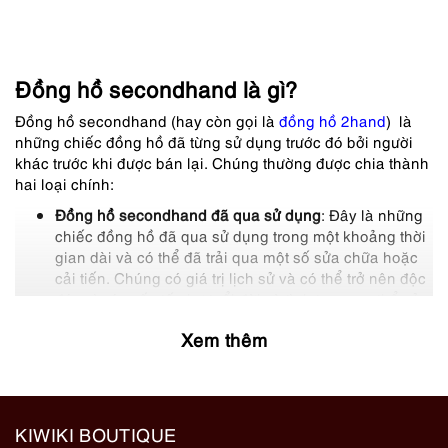
Đồng hồ secondhand là gì?
Đồng hồ secondhand (hay còn gọi là
đồng hồ 2hand
) là
những chiếc đồng hồ đã từng sử dụng trước đó bởi người
khác trước khi được bán lại. Chúng thường được chia thành
hai loại chính:
Đồng hồ secondhand đã qua sử dụng
: Đây là những
chiếc đồng hồ đã qua sử dụng trong một khoảng thời
gian dài và có thể đã trải qua một số sửa chữa hoặc
cải tiến. Chúng có giá trị lịch sử và có thể trở nên độc
đáo vì các yếu tố như tuổi đời và tình trạng cụ thể của
chiếc đồng hồ.
Xem thêm
Đồng hồ secondhand like new/chưa sửa dụng
: Đây là
những chiếc đồng hồ đã từng được mua mới nhưng
sau đó bán lại mà chưa bị sử dụng nhiều hoặc không
được sử dụng. Có thể thanh lý
đồng hồ cũ hàng
hiệu
với giá thấp hơn so với giá mua ban đầu và vẫn
KIWIKI BOUTIQUE
còn trong tình trạng tương đối mới.