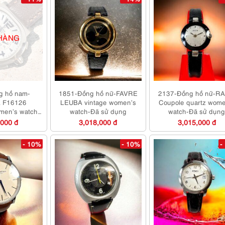
HÀNG
g hồ nam-
1851-Đồng hồ nữ-FAVRE
2137-Đồng hồ nữ-R
 F16126
LEUBA vintage women’s
Coupole quartz wome
men’s watch-
watch-Đã sử dụng
watch-Đã sử dụn
 mới
,000 đ
3,018,000 đ
3,015,000 đ
- 10%
- 10%
-