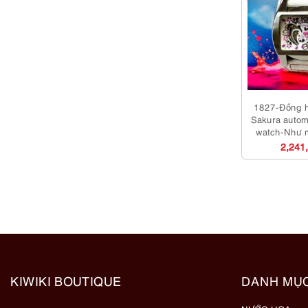
1827-Đồng 
Sakura autom
watch-Như 
dụ
2,241
KIWIKI BOUTIQUE
DANH MỤ