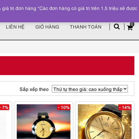
Đăng ký
Tài khoản
z
 trị đơn hàng *Các đơn hàng có giá trị trên 1.5 triệu sẽ được
0
LIÊN HỆ
GIỎ HÀNG
THANH TOÁN
Sắp xếp theo
- 7%
- 10%
- 14%