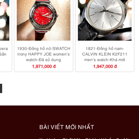
bera
1930-Đồng hồ nữ-SWATCH
1821-Đồng hồ nam-
-Gần
Irony HAPPY JOE women’s
CALVIN KLEIN K2F211
watch-Đã sử dụng
men’s watch-Khá mới
1,971,000 đ
1,947,000 đ
BÀI VIẾT MỚI NHẤT