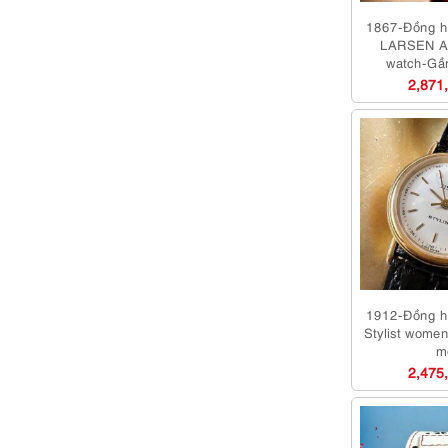
1867-Đồng 
LARSEN A
watch-Gầ
2,871
1912-Đồng h
Stylist wome
m
2,475