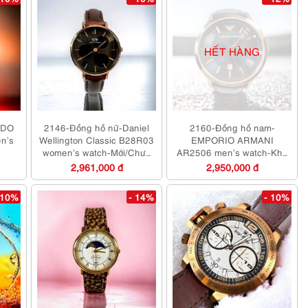
HẾT HÀNG
ADO
2146-Đồng hồ nữ-Daniel
2160-Đồng hồ nam-
n’s
Wellington Classic B28R03
EMPORIO ARMANI
g
women’s watch-Mới/Chưa
AR2506 men’s watch-Khá
sử dụng
mới
2,961,000 đ
2,950,000 đ
 10%
- 14%
- 10%