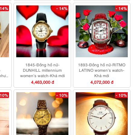
 14%
- 14%
- 14%
-
1845-Đồng hồ nữ-
1893-Đồng hồ nữ-RITMO
e
DUNHILL millennium
LATINO women’s watch-
như
women’s watch-Khá mới
Khá mới
4,463,000 đ
4,072,000 đ
 10%
- 10%
- 10%