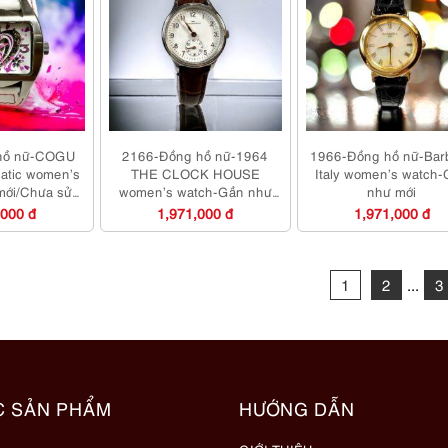
hồ nữ-COGU
2166-Đồng hồ nữ-1964
1966-Đồng hồ nữ-Bar
atic women’s
THE CLOCK HOUSE
Italy women’s watch
mới/Chưa sử
women’s watch-Gần như
như mới
ng
mới
,000 đ
1,971,000 đ
1,971,000 đ
1
2
...
3
C SẢN PHẨM
HƯỚNG DẪN