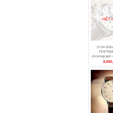
HẾT 
2134-Đồn
FESTINA
chronograph 
Khá
3,050