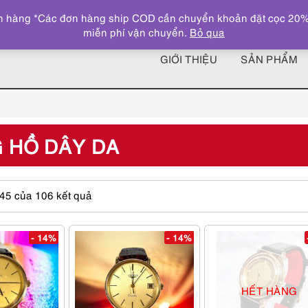
 hàng *Các đơn hàng ship COD cần chuyển khoản đặt cọc 20% giá
miễn phí vận chuyển.
Bỏ qua
GIỚI THIỆU
SẢN PHẨM
 HỒ DÂY DA
Được
–45 của 106 kết quả
sắp
xếp
theo
- 14%
- 14%
giá:
cao
đến
HẾT HÀNG
thấp