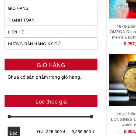
GIỎ HÀNG
THANH TOÁN
1876-Đồn
OMEGA Conste
LIÊN HỆ
men’s watch
9,257
HƯỚNG DẪN HÀNG KÝ GỬI
GIỎ HÀNG
Chưa có sản phẩm trong giỏ hàng.
Lọc theo giá
1837-Đồn
LONGINES L
watch-
6,962
Giá
Giá
Giá:
225,000 ₫
—
9,256,500 ₫
Lọc