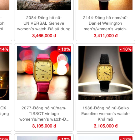
-
2084-Đồng hồ nữ-
2144-Đồng hồ nam/nữ-
aph
UNIVERSAL Geneve
Daniel Wellington
ới
women’s watch-Đã sử dụng
men’s/women’s watch-
Mới/Chưa sử dụng
3,465,000 đ
3,411,000 đ
 14%
- 10%
- 10%
DOX
2077-Đồng hồ nữ/nam-
1986-Đồng hồ nữ-Seiko
 dụng
TISSOT vintage
Exceline women’s watch-
women’s/men’s watch-Đã
Khá mới
sử dụng
3,105,000 đ
3,105,000 đ
 10%
- 10%
- 12%