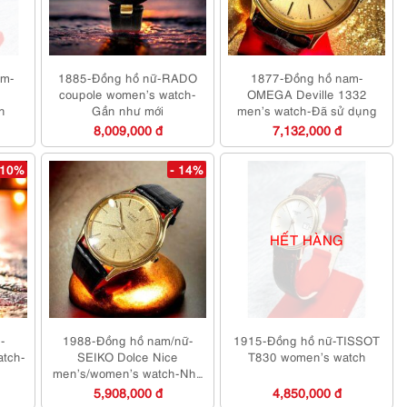
am-
1885-Đồng hồ nữ-RADO
1877-Đồng hồ nam-
coupole women’s watch-
OMEGA Deville 1332
h
Gần như mới
men’s watch-Đã sử dụng
8,009,000 đ
7,132,000 đ
 10%
- 14%
HẾT HÀNG
-
1988-Đồng hồ nam/nữ-
1915-Đồng hồ nữ-TISSOT
tch-
SEIKO Dolce Nice
T830 women’s watch
g
men’s/women’s watch-Như
mới
5,908,000 đ
4,850,000 đ