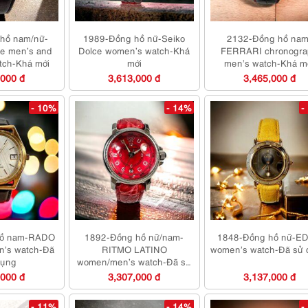
hồ nam/nữ-
1989-Đồng hồ nữ-Seiko
2132-Đồng hồ nam
e men’s and
Dolce women’s watch-Khá
FERRARI chronogr
tch-Khá mới
mới
men’s watch-Khá m
,000 đ
3,613,000 đ
3,465,000 đ
- 10%
- 14%
-
hồ nam-RADO
1892-Đồng hồ nữ/nam-
1848-Đồng hồ nữ-E
n’s watch-Đã
RITMO LATINO
women’s watch-Đã sử
dụng
women/men’s watch-Đã sử
dụng
,000 đ
3,307,000 đ
3,137,000 đ
- 11%
- 14%
-