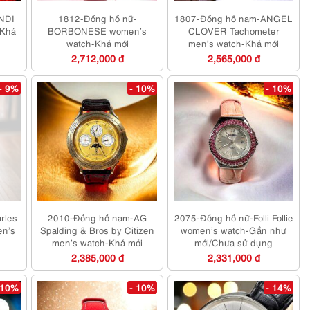
NDI
1812-Đồng hồ nữ-
1807-Đồng hồ nam-ANGEL
-Khá
BORBONESE women’s
CLOVER Tachometer
watch-Khá mới
men’s watch-Khá mới
2,712,000 đ
2,565,000 đ
- 9%
- 10%
- 10%
rles
2010-Đồng hồ nam-AG
2075-Đồng hồ nữ-Folli Follie
en’s
Spalding & Bros by Citizen
women’s watch-Gần như
g
men’s watch-Khá mới
mới/Chưa sử dụng
2,385,000 đ
2,331,000 đ
 10%
- 10%
- 14%