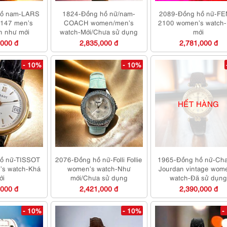
hồ nam-LARS
1824-Đồng hồ nữ/nam-
2089-Đồng hồ nữ-FE
147 men’s
COACH women/men’s
2100 women’s watch
n như mới
watch-Mới/Chưa sử dụng
mới
,000 đ
2,835,000 đ
2,781,000 đ
- 10%
- 10%
HẾT HÀNG
ồ nữ-TISSOT
2076-Đồng hồ nữ-Folli Follie
1965-Đồng hồ nữ-Cha
n’s watch-Khá
women’s watch-Như
Jourdan vintage wom
ới
mới/Chưa sử dụng
watch-Đã sử dụn
,000 đ
2,421,000 đ
2,390,000 đ
- 10%
- 10%
-