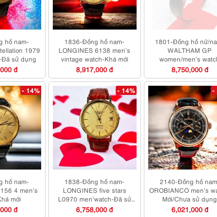
g hồ nam-
1836-Đồng hồ nam-
1801-Đồng hồ nữ/n
llation 1979
LONGINES 6138 men’s
WALTHAM GP
-Đã sử dụng
vintage watch-Khá mới
women/men’s watc
,000 đ
8,917,000 đ
8,750,000 đ
- 14%
- 14%
-
g hồ nam-
1838-Đồng hồ nam-
2140-Đồng hồ nam
156 4 men’s
LONGINES five stars
OROBIANCO men’s wa
Khá mới
L0970 men’watch-Đã sử
Mới/Chưa sử dụn
dụng
,000 đ
6,758,000 đ
6,021,000 đ