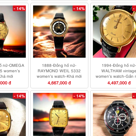
- 14%
- 14%
-
hồ nữ-OMEGA
1888-Đồng hồ nữ-
1994-Đồng hồ nữ
65 women’s
RAYMOND WEIL 5332
WALTHAM vintag
Khá mới
women’s watch-Khá mới
women’s watch-Gần 
mới
,000 đ
4,667,000 đ
4,497,000 đ
- 14%
- 14%
-