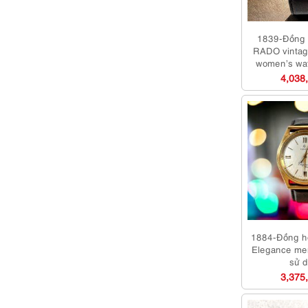
1839-Đồng 
RADO vintag
women’s wa
4,038
1884-Đồng 
Elegance me
sử 
3,375