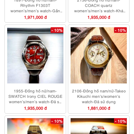
Rhythm F1303T
COACH quartz
women’s/men’s watch-Gần
women’s/men’s watch-Khá
như mới/Chưa sử dụng
mới
1,971,000 đ
1,935,000 đ
- 10%
- 10%
1955-Đồng hồ nữ/nam-
2106-Đồng hồ nam/nữ-Takeo
SWATCH Irony CIEL ROUGE
Kikuchi men’s/women’s
women’s/men’s watch-Đã sử
watch-Đã sử dụng
dụng
1,935,000 đ
1,881,000 đ
- 10%
- 10%