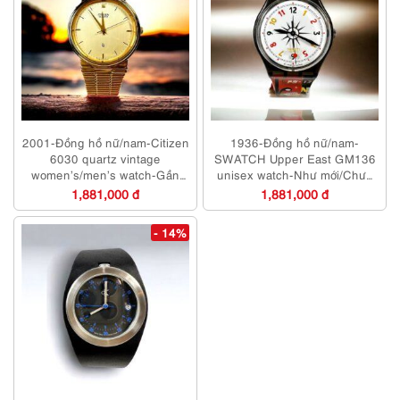
2001-Đồng hồ nữ/nam-Citizen
1936-Đồng hồ nữ/nam-
6030 quartz vintage
SWATCH Upper East GM136
women’s/men’s watch-Gần
unisex watch-Như mới/Chưa
như mới
sử dụng
1,881,000 đ
1,881,000 đ
- 14%