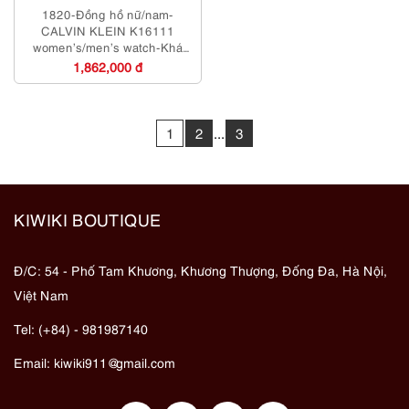
1820-Đồng hồ nữ/nam-
CALVIN KLEIN K16111
women’s/men’s watch-Khá
mới/Chưa sử dụng
1,862,000 đ
1
2
...
3
KIWIKI BOUTIQUE
Đ/C: 54 - Phố Tam Khương, Khương Thượng, Đống Đa, Hà Nội,
Việt Nam
Tel: (+84) - 981987140
Email:
kiwiki911@gmail.com