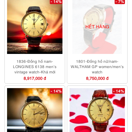
- 14%
- 7%
HẾT HÀNG
1836-Đồng hồ nam-
1801-Đồng hồ nữ/nam-
LONGINES 6138 men’s
WALTHAM GP women/men’s
vintage watch-Khá mới
watch
8,917,000 đ
8,750,000 đ
- 14%
- 14%