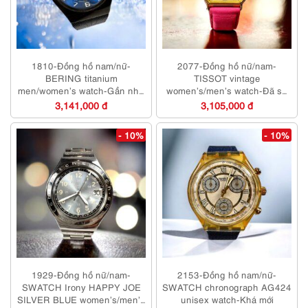
1810-Đồng hồ nam/nữ-
2077-Đồng hồ nữ/nam-
BERING titanium
TISSOT vintage
men/women’s watch-Gần như
women’s/men’s watch-Đã sử
mới
dụng
3,141,000 đ
3,105,000 đ
- 10%
- 10%
1929-Đồng hồ nữ/nam-
2153-Đồng hồ nam/nữ-
SWATCH Irony HAPPY JOE
SWATCH chronograph AG424
SILVER BLUE women’s/men’s
unisex watch-Khá mới