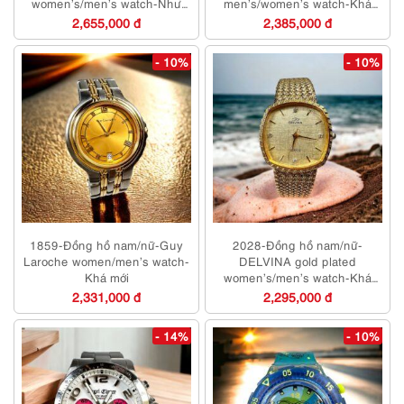
women’s/men’s watch-Như
men’s/women’s watch-Khá
mới
mới
2,655,000 đ
2,385,000 đ
- 10%
- 10%
1859-Đồng hồ nam/nữ-Guy
2028-Đồng hồ nam/nữ-
Laroche women/men’s watch-
DELVINA gold plated
Khá mới
women’s/men’s watch-Khá
mới
2,331,000 đ
2,295,000 đ
- 14%
- 10%