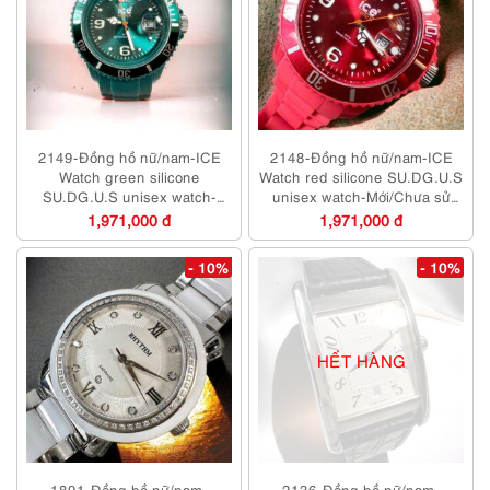
2149-Đồng hồ nữ/nam-ICE
2148-Đồng hồ nữ/nam-ICE
Watch green silicone
Watch red silicone SU.DG.U.S
SU.DG.U.S unisex watch-
unisex watch-Mới/Chưa sử
Mới/Chưa sử dụng
dụng
1,971,000 đ
1,971,000 đ
- 10%
- 10%
HẾT HÀNG
1891-Đồng hồ nữ/nam-
2136-Đồng hồ nữ/nam-