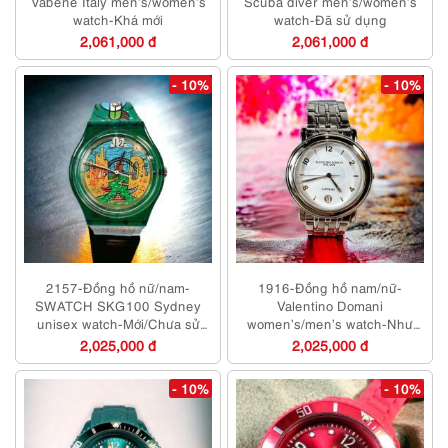
Vabene Italy men’s/women’s
Scuba diver men’s/women’s
watch-Khá mới
watch-Đã sử dụng
2,061,000 đ
2,061,000 đ
- 10%
- 10%
2157-Đồng hồ nữ/nam-
1916-Đồng hồ nam/nữ-
SWATCH SKG100 Sydney
Valentino Domani
unisex watch-Mới/Chưa sử
women’s/men’s watch-Như
dụng
mới/Chưa sử dụng
2,025,000 đ
2,025,000 đ
- 10%
- 10%