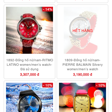
- 14%
HẾT HÀNG
1892-Đồng hồ nữ/nam-RITMO
1809-Đồng hồ nữ/nam-
LATINO women/men’s watch-
PIERRE BALMAIN Silvery
Đã sử dụng
women/men’s watch
3,307,000 đ
3,190,000 đ
- 10%
- 10%