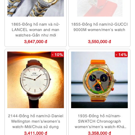
1865-Đồng hồ nam và nữ-
1855-Đồng hồ nam/nữ-GUCCI
LANCEL woman and man
9000M women/men’s watch
watches-Gần như mới
3,647,000 đ
3,550,000 đ
- 10%
- 14%
2144-Đồng hồ nam/nữ-Daniel
1935-Đồng hồ nữ/nam-
Wellington men’s/women’s
SWATCH Chronograph
watch-Mới/Chưa sử dụng
women’s/men’s watch-Khá
mới
3,411,000 đ
3,358,000 đ