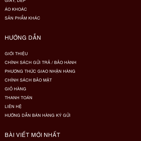
GIẦY, DÉP
ÁO KHOÁC
SẢN PHẨM KHÁC
HƯỚNG DẪN
GIỚI THIỆU
CHÍNH SÁCH GỬI TRẢ / BẢO HÀNH
PHƯƠNG THỨC GIAO NHẬN HÀNG
CHÍNH SÁCH BẢO MẬT
GIỎ HÀNG
THANH TOÁN
LIÊN HỆ
HƯỚNG DẪN BÁN HÀNG KÝ GỬI
BÀI VIẾT MỚI NHẤT