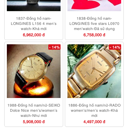
1837-Đồng hồ nam-
1838-Đồng hồ nam-
LONGINES L156 4 men’s
LONGINES five stars L0970
watch-Khá mới
men’watch-Đã sử dụng
6,962,000 đ
6,758,000 đ
- 14%
- 14%
1988-Đồng hồ nam/nữ-SEIKO
1886-Đồng hồ nam/nữ-RADO
Dolce Nice men’s/women’s
women’s/men’s watch-Khá
watch-Như mới
mới
5,908,000 đ
4,497,000 đ