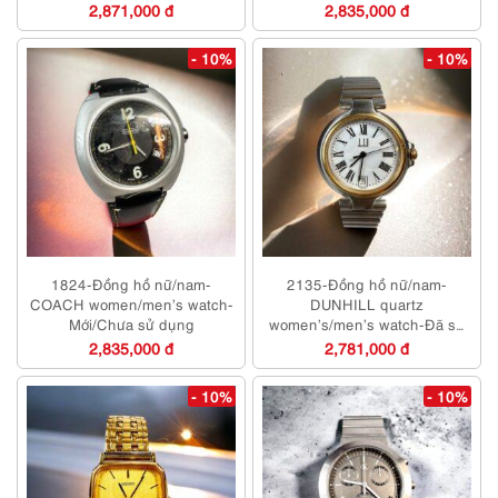
watch-Khá mới
2,871,000 đ
2,835,000 đ
- 10%
- 10%
1824-Đồng hồ nữ/nam-
2135-Đồng hồ nữ/nam-
COACH women/men’s watch-
DUNHILL quartz
Mới/Chưa sử dụng
women’s/men’s watch-Đã sử
dụng
2,835,000 đ
2,781,000 đ
- 10%
- 10%