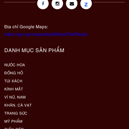
z
Địa chỉ Google Maps:
https://goo.gl/maps/eby8bKyks7Bx89oa6
DANH MỤC SẢN PHẨM
NƯỚC HOA
ĐỒNG HỒ
TÚI XÁCH
KÍNH MẮT
VÍ NỮ, NAM
KHĂN, CÀ VẠT
TRANG SỨC
MỸ PHẨM