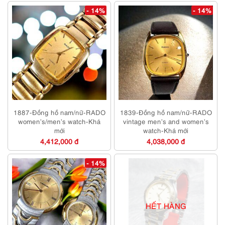
- 14%
- 14%
1887-Đồng hồ nam/nữ-RADO
1839-Đồng hồ nam/nữ-RADO
women’s/men’s watch-Khá
vintage men’s and women’s
mới
watch-Khá mới
4,412,000 đ
4,038,000 đ
- 14%
HẾT HÀNG