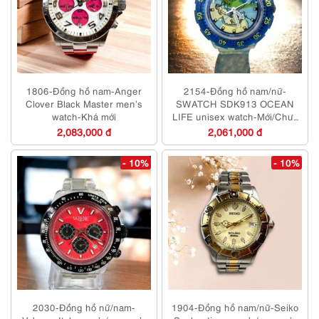
1806-Đồng hồ nam-Anger
2154-Đồng hồ nam/nữ-
Clover Black Master men’s
SWATCH SDK913 OCEAN
watch-Khá mới
LIFE unisex watch-Mới/Chưa
sử dụng
2,083,000 đ
2,061,000 đ
- 10%
- 10%
2030-Đồng hồ nữ/nam-
1904-Đồng hồ nam/nữ-Seiko