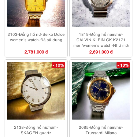
2103-Đồng hồ nữ-Seiko Dolce
1819-Đồng hồ nam/nữ-
women’s watch-Đã sử dụng
CALVIN KLEIN CK K2171
men/women’s watch-Như mới
2,781,000 đ
2,691,000 đ
- 10%
- 10%
2138-Đồng hồ nữ/nam-
2085-Đồng hồ nam/nữ-
SKAGEN quartz
Trussardi Milano