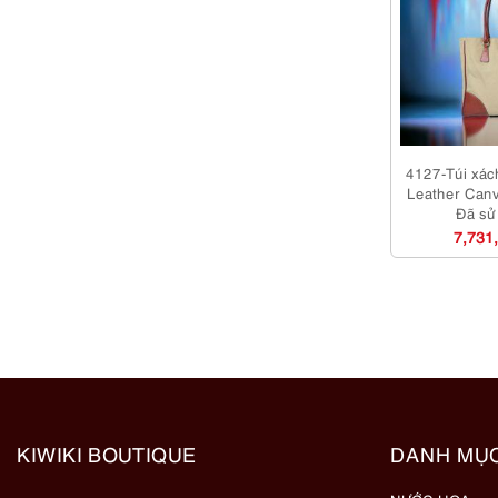
4127-Túi xá
Leather Canv
Đã sử
7,731
KIWIKI BOUTIQUE
DANH MỤ