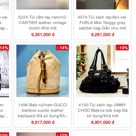
 vai-
5224-Túi cầm tay nam/nữ-
4074-Túi xách tay/đeo vai-
x
CARTIER leather vintage
FURLA Mist Twiggy gray
bag-
clutch-Khá mới
satchel bag-Gần như mới
9,351,000 đ
9,261,000 đ
 14%
- 14%
- 10%
am-
1496-Balo nữ/nam-GUCCI
4150-Túi xách tay-JIMMY
ne
bamboo suede leather
CHOO Malena tote bag-Đã
ag-
backpack-Đã sử dụng/Khá
sử dụng/Khá mới
mới
8,917,000 đ
8,901,000 đ
 10%
- 10%