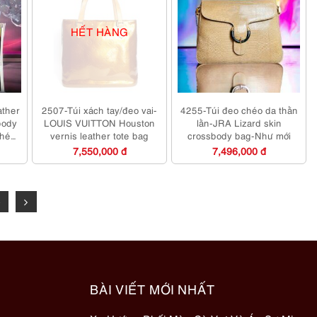
HẾT HÀNG
ather
2507-Túi xách tay/đeo vai-
4255-Túi đeo chéo da thằn
body
LOUIS VUITTON Houston
lằn-JRA Lizard skin
chéo-
vernis leather tote bag
crossbody bag-Như mới
7,550,000 đ
7,496,000 đ
BÀI VIẾT MỚI NHẤT