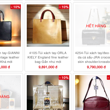
- 10%
- 10%
HẾT HÀNG
h tay-GIANNI
4105-Túi xách tay-ORLA
4254-Túi xách tay/đeo
tage leather
KIELY England fine leather
da cá sấu-JRA crocod
-Khá mới
bag-Gần như mới
skin shoulder/crossb
bag
,000 đ
9,891,000 đ
9,790,000 đ
- 10%
-
HÀNG