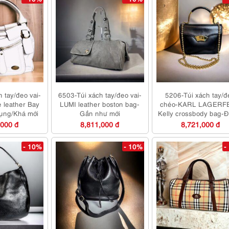
 tay/đeo vai-
6503-Túi xách tay/đeo vai-
5206-Túi xách tay/đ
 leather Bay
LUMI leather boston bag-
chéo-KARL LAGERF
ụng/Khá mới
Gần như mới
Kelly crossbody bag-
dụng/Khá mới
,000 đ
8,811,000 đ
8,721,000 đ
- 10%
- 10%
-