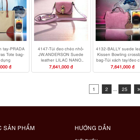
ch tay-PRADA
4147-Túi đeo chéo nhỏ-
4132-BALLY suede le
as Tote bag-
JW.ANDERSON Suede
Kissen Bowling cross
 dụng
leather LILAC NANO
bag-Túi xách tay/đeo 
KEYTS BAG-Khá mới
Chưa sử dụng
,000 đ
7,641,000 đ
7,641,000 đ
1
2
...
25
C SẢN PHẨM
HƯỚNG DẪN