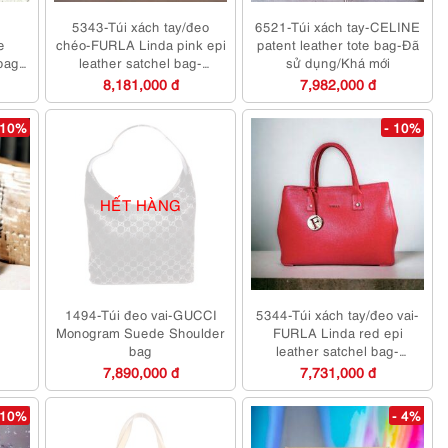
-
5343-Túi xách tay/đeo
6521-Túi xách tay-CELINE
e
chéo-FURLA Linda pink epi
patent leather tote bag-Đã
bag-
leather satchel bag-
sử dụng/Khá mới
i
Mới/Chưa sử dụng
8,181,000 đ
7,982,000 đ
 10%
- 10%
HẾT HÀNG
-
1494-Túi đeo vai-GUCCI
5344-Túi xách tay/đeo vai-
Monogram Suede Shoulder
FURLA Linda red epi
bag
leather satchel bag-
Mới/Chưa sử dụng
7,890,000 đ
7,731,000 đ
 10%
- 4%