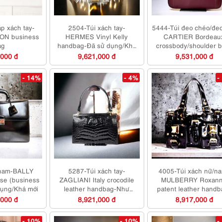
p xách tay-
2504-Túi xách tay-
5444-Túi đeo chéo/đeo
ON business
HERMES Vinyl Kelly
CARTIER Bordeau
ag
handbag-Đã sử dụng/Khá
crossbody/shoulder 
mới
Gần như mới
,000 đ
9,621,000 đ
9,531,000 đ
- 14%
- 4%
-
nam-BALLY
5287-Túi xách tay-
4005-Túi xách nữ/n
ase (business
ZAGLIANI Italy crocodile
MULBERRY Roxan
dụng/Khá mới
leather handbag-Như
patent leather handb
mới/Chưa sử dụng
Khá mới
,000 đ
8,921,000 đ
8,917,000 đ
- 10%
- 10%
-