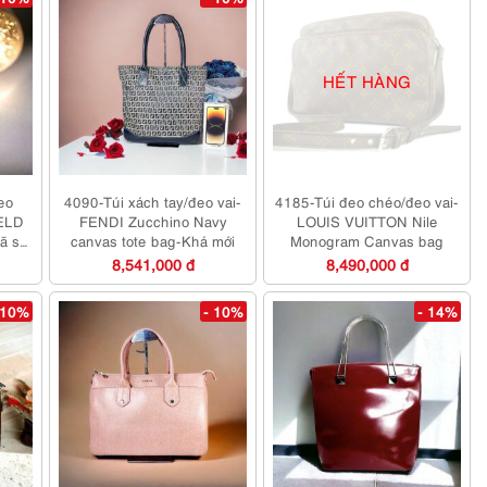
HẾT HÀNG
eo
4090-Túi xách tay/đeo vai-
4185-Túi đeo chéo/đeo vai-
ELD
FENDI Zucchino Navy
LOUIS VUITTON Nile
Đã sử
canvas tote bag-Khá mới
Monogram Canvas bag
8,541,000 đ
8,490,000 đ
 10%
- 10%
- 14%