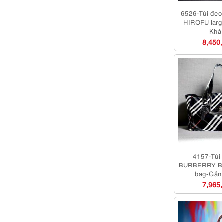
6526-Túi đeo 
HIROFU larg
Khá
8,450
4157-Túi 
BURBERRY Blu
bag-Gần
7,965