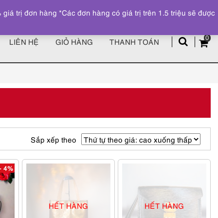
Đăng ký
Tài khoản
z
 trị đơn hàng *Các đơn hàng có giá trị trên 1.5 triệu sẽ được
0
LIÊN HỆ
GIỎ HÀNG
THANH TOÁN
Sắp xếp theo
- 4%
HẾT HÀNG
HẾT HÀNG