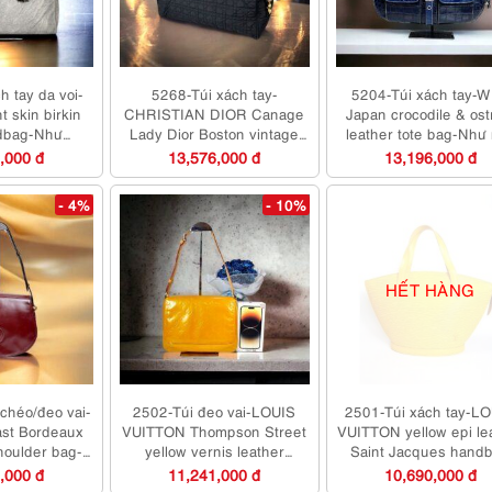
h tay da voi-
5268-Túi xách tay-
5204-Túi xách tay-
 skin birkin
CHRISTIAN DIOR Canage
Japan crocodile & ost
ndbag-Như
Lady Dior Boston vintage
leather tote bag-Như
 sử dụng
bag-Khá mới
,000 đ
13,576,000 đ
13,196,000 đ
- 4%
- 10%
HẾT HÀNG
chéo/đeo vai-
2502-Túi đeo vai-LOUIS
2501-Túi xách tay-L
st Bordeaux
VUITTON Thompson Street
VUITTON yellow epi le
houlder bag-
yellow vernis leather
Saint Jacques hand
 mới
shoulder bag-Gần như mới
,000 đ
11,241,000 đ
10,690,000 đ