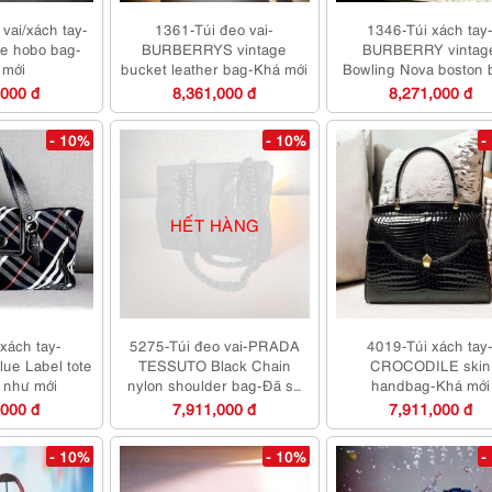
vai/xách tay-
1361-Túi đeo vai-
1346-Túi xách tay
e hobo bag-
BURBERRYS vintage
BURBERRY vintag
 mới
bucket leather bag-Khá mới
Bowling Nova boston 
Đã sử dụng/Khá mớ
,000 đ
8,361,000 đ
8,271,000 đ
- 10%
- 10%
-
HẾT HÀNG
xách tay-
5275-Túi đeo vai-PRADA
4019-Túi xách tay
e Label tote
TESSUTO Black Chain
CROCODILE skin
 như mới
nylon shoulder bag-Đã sử
handbag-Khá mới
dụng/Khá mới
,000 đ
7,911,000 đ
7,911,000 đ
- 10%
- 10%
-