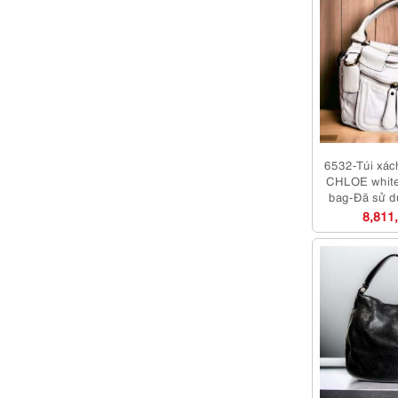
6532-Túi xách
CHLOE white
bag-Đã sử d
8,811