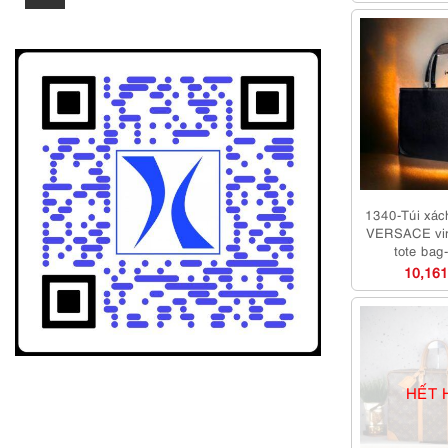
thấp
cao
nhất
nhất
1340-Túi xác
VERSACE vin
tote bag
10,161
HẾT 