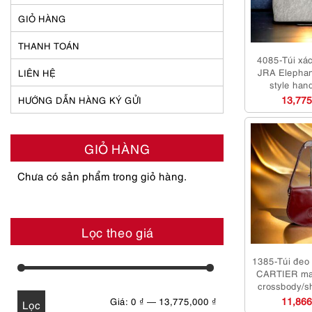
GIỎ HÀNG
THANH TOÁN
4085-Túi xác
JRA Elephant
LIÊN HỆ
style ha
mới/Chưa
13,775
HƯỚNG DẪN HÀNG KÝ GỬI
GIỎ HÀNG
Chưa có sản phẩm trong giỏ hàng.
Lọc theo giá
1385-Túi đeo 
CARTIER ma
crossbody/s
Như
11,866
Giá
Giá
Giá:
0 ₫
—
13,775,000 ₫
Lọc