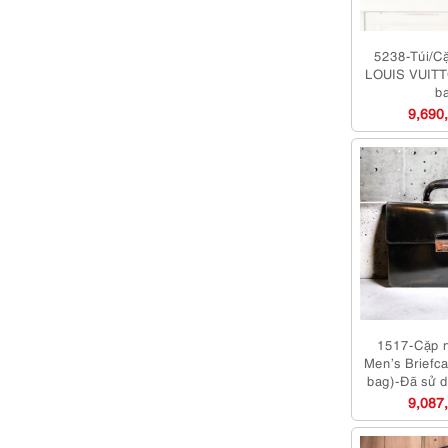
5238-Túi/Cặ
LOUIS VUITT
b
9,690
1517-Cặp 
Men’s Briefc
bag)-Đã sử 
9,087