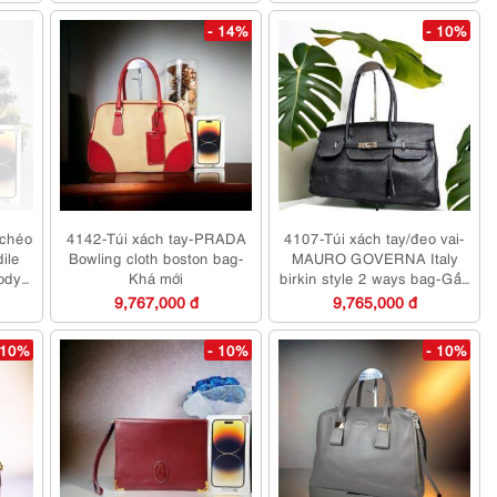
- 14%
- 10%
 chéo
4142-Túi xách tay-PRADA
4107-Túi xách tay/đeo vai-
ile
Bowling cloth boston bag-
MAURO GOVERNA Italy
ody
Khá mới
birkin style 2 ways bag-Gần
như mới
9,767,000 đ
9,765,000 đ
 10%
- 10%
- 10%