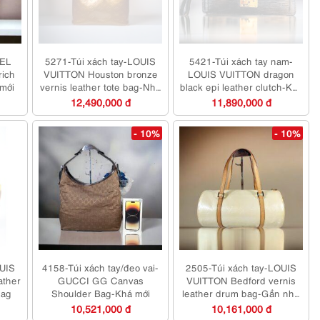
WEL
5271-Túi xách tay-LOUIS
5421-Túi xách tay nam-
rich
VUITTON Houston bronze
LOUIS VUITTON dragon
 mới
vernis leather tote bag-Như
black epi leather clutch-Khá
mới
mới
12,490,000 đ
11,890,000 đ
- 10%
- 10%
OUIS
4158-Túi xách tay/đeo vai-
2505-Túi xách tay-LOUIS
ather
GUCCI GG Canvas
VUITTON Bedford vernis
bag
Shoulder Bag-Khá mới
leather drum bag-Gần như
mới
10,521,000 đ
10,161,000 đ