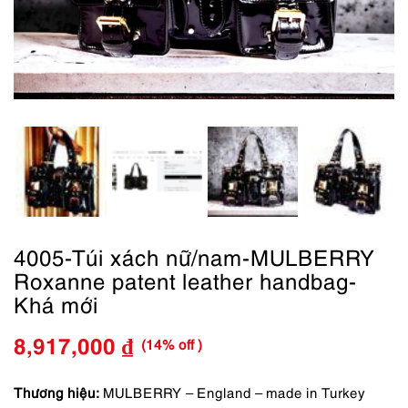
4005-Túi xách nữ/nam-MULBERRY
Roxanne patent leather handbag-
Khá mới
(14% off )
8,917,000
₫
Giá
Giá
gốc
hiện
Thương hiệu:
MULBERRY – England – made in Turkey