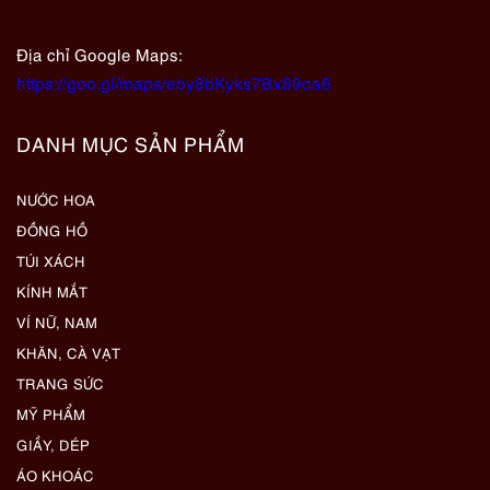
Địa chỉ Google Maps:
https://goo.gl/maps/eby8bKyks7Bx89oa6
DANH MỤC SẢN PHẨM
NƯỚC HOA
ĐỒNG HỒ
TÚI XÁCH
KÍNH MẮT
VÍ NỮ, NAM
KHĂN, CÀ VẠT
TRANG SỨC
MỸ PHẨM
GIẦY, DÉP
ÁO KHOÁC