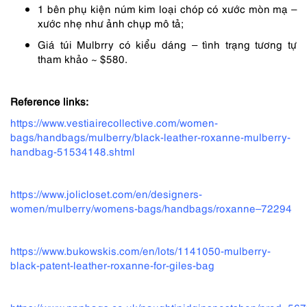
1 bên phụ kiện núm kim loại chóp có xước mòn mạ –
xước nhẹ như ảnh chụp mô tả;
Giá túi Mulbrry có kiểu dáng – tình trạng tương tự
tham khảo ~ $580.
Reference links:
https://www.vestiairecollective.com/women-
bags/handbags/mulberry/black-leather-roxanne-mulberry-
handbag-51534148.shtml
https://www.jolicloset.com/en/designers-
women/mulberry/womens-bags/handbags/roxanne–72294
https://www.bukowskis.com/en/lots/1141050-mulberry-
black-patent-leather-roxanne-for-giles-bag