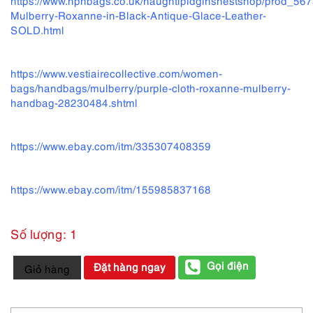
https://www.npnbags.co.uk/naughtipidginsnestshop/prod_56
Mulberry-Roxanne-in-Black-Antique-Glace-Leather-
SOLD.html
https://www.vestiairecollective.com/women-
bags/handbags/mulberry/purple-cloth-roxanne-mulberry-
handbag-28230484.shtml
https://www.ebay.com/itm/335307408359
https://www.ebay.com/itm/155985837168
Số lượng: 1
4005-
Gọi điện
Đặt hàng ngay
Giỏ hàng
Túi
xách
nữ/nam-