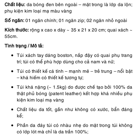
Chất liệu:
da bóng đen bên ngoài – mặt trong là lớp da lộn;
là:
tại
phụ kiện kim loại mạ màu vàng
10,490,000 ₫.
là:
Số ngăn:
01 ngăn chính; 01 ngăn zip; 02 ngăn nhỏ ngoài
8,917,000 ₫.
Kích thước:
rộng x cao x dày ~ 35 x 21 x 20 cm; quai xách ~
55cm.
Tình trạng / Mô tả:
Túi xách tay dáng boston, nắp đậy có quai phụ trang
trí; túi có thể phù hợp dùng cho cả nam và nữ;
Túi có thiết kế cá tính – mạnh mẽ – trẻ trung – nổi bật
– khá hiếm có thiết kế tương tự;
Túi khá nặng (~ 1.5kg) do được chế tạo bởi 100% da
thật phủ bóng (patent leather) kết hợp khá nhiều phụ
kiện kim loại mạ vàng
Chất liệu da tốt, gần như không có xước, bẩn đáng
kể;
Phần da đáy túi có nhàu nhẹ do mặt trong túi không
có lớp lót mà chỉ là da trần 100%;