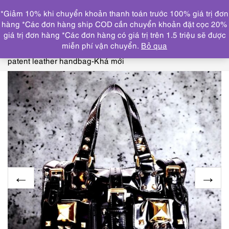
0
*Giảm 10% khi chuyển khoản thanh toán trước 100% giá trị đơn
DANH MỤC
hàng *Các đơn hàng ship COD cần chuyển khoản đặt cọc 20%
giá trị đơn hàng *Các đơn hàng có giá trị trên 1.5 triệu sẽ được
Trang chủ
THƯƠNG HIỆU NỔI BẬT
OTHERS
miễn phí vận chuyển.
Bỏ qua
brand
4005-Túi xách nữ/nam-MULBERRY Roxanne
patent leather handbag-Khá mới