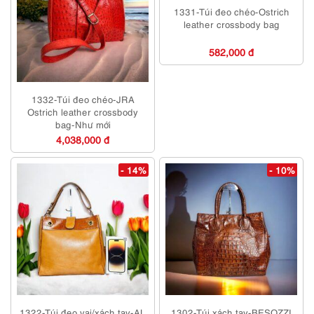
1331-Túi đeo chéo-Ostrich
leather crossbody bag
582,000 đ
1332-Túi đeo chéo-JRA
Ostrich leather crossbody
bag-Như mới
4,038,000 đ
- 14%
- 10%
1322-Túi đeo vai/xách tay-AL
1302-Túi xách tay-BESOZZI