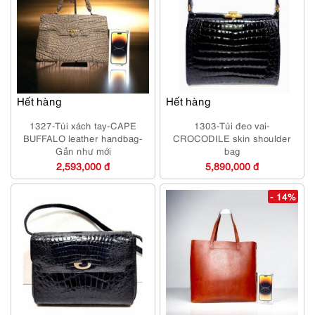
Hết hàng
Hết hàng
1327-Túi xách tay-CAPE
1303-Túi đeo vai-
BUFFALO leather handbag-
CROCODILE skin shoulder
Gần như mới
bag
2,593,000 đ
5,890,000 đ
- 14%