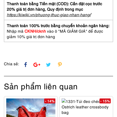
MULBERRY
Thanh toán bằng Tiền mặt (COD): Cần đặt cọc trước
Roxanne
20% giá trị đơn hàng,
Quy định trong mục
patent
https://kiwiki.vn/phuong-thuc-giao-nhan-hang
/
leather
handbag-
Thanh toán 100% trước bằng chuyển khoản ngân hàng:
Khá
Nhập mã
CKNH/cknh
vào ô "MÃ GIẢM GIÁ" để được
mới
giảm 10% giá trị đơn hàng
số
lượng
Chia sẻ:
Sản phẩm liên quan
- 14%
- 15%