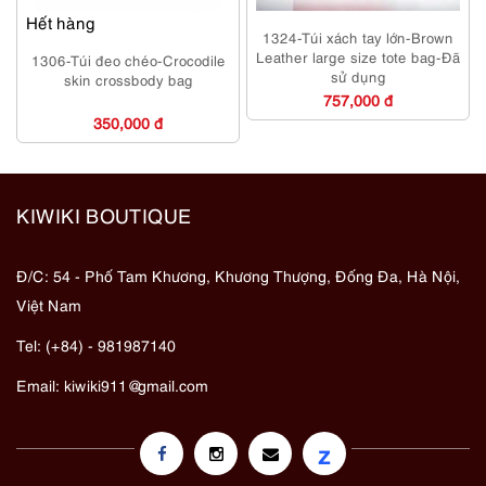
Hết hàng
1324-Túi xách tay lớn-Brown
Leather large size tote bag-Đã
1306-Túi đeo chéo-Crocodile
sử dụng
skin crossbody bag
757,000 đ
350,000 đ
KIWIKI BOUTIQUE
Đ/C: 54 - Phố Tam Khương, Khương Thượng, Đống Đa, Hà Nội,
Việt Nam
Tel: (+84) - 981987140
Email:
kiwiki911@gmail.com
z