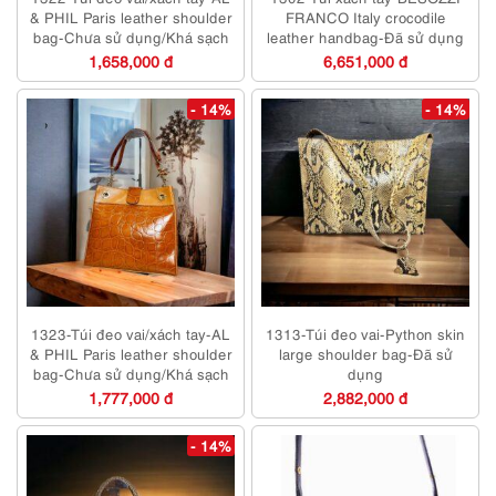
& PHIL Paris leather shoulder
FRANCO Italy crocodile
bag-Chưa sử dụng/Khá sạch
leather handbag-Đã sử dụng
1,658,000 đ
6,651,000 đ
- 14%
- 14%
1323-Túi đeo vai/xách tay-AL
1313-Túi đeo vai-Python skin
& PHIL Paris leather shoulder
large shoulder bag-Đã sử
bag-Chưa sử dụng/Khá sạch
dụng
1,777,000 đ
2,882,000 đ
- 14%