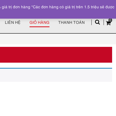
Đăng ký
Tài khoản
z
 trị đơn hàng *Các đơn hàng có giá trị trên 1.5 triệu sẽ được
0
LIÊN HỆ
GIỎ HÀNG
THANH TOÁN