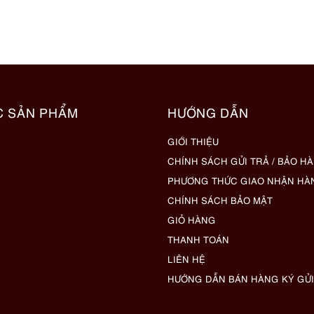
C SẢN PHẨM
HƯỚNG DẪN
GIỚI THIỆU
CHÍNH SÁCH GỬI TRẢ / BẢO H
PHƯƠNG THỨC GIAO NHẬN HÀ
CHÍNH SÁCH BẢO MẬT
GIỎ HÀNG
THANH TOÁN
LIÊN HỆ
HƯỚNG DẪN BÁN HÀNG KÝ GỬI