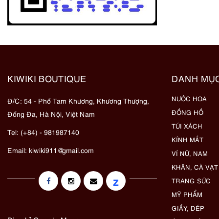
KIWIKI BOUTIQUE
DANH MỤ
NƯỚC HOA
Đ/C: 54 - Phố Tam Khương, Khương Thượng,
ĐỒNG HỒ
Đống Đa, Hà Nội, Việt Nam
TÚI XÁCH
Tel: (+84) - 981987140
KÍNH MẮT
Email:
kiwiki911@gmail.com
VÍ NỮ, NAM
KHĂN, CÀ VẠT
z
TRANG SỨC
MỸ PHẨM
GIẦY, DÉP