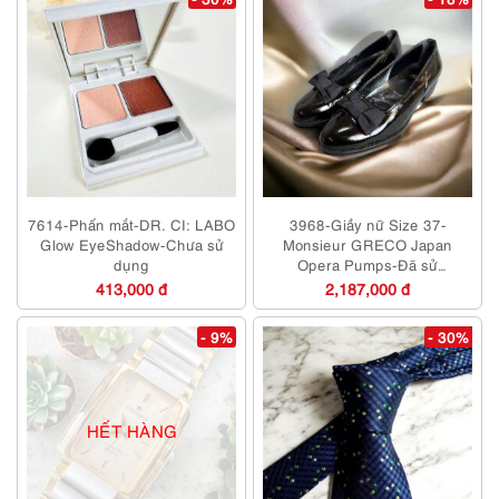
7614-Phấn mắt-DR. CI: LABO
3968-Giầy nữ Size 37-
Glow EyeShadow-Chưa sử
Monsieur GRECO Japan
dụng
Opera Pumps-Đã sử
dụng/Khá mới
413,000 đ
2,187,000 đ
- 9%
- 30%
HẾT HÀNG