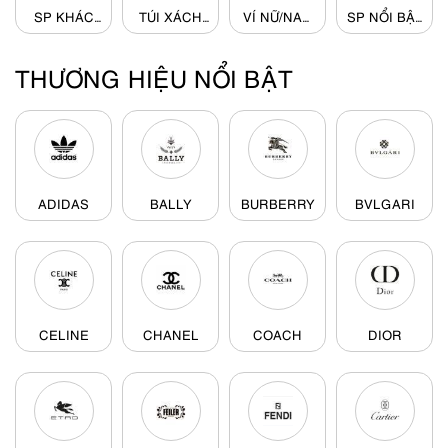
SP KHÁC
TÚI XÁCH
VÍ NỮ/NAM
SP NỔI BẬT
(153)
(1144)
(199)
(3794)
THƯƠNG HIỆU NỔI BẬT
ADIDAS
BALLY
BURBERRY
BVLGARI
CELINE
CHANEL
COACH
DIOR