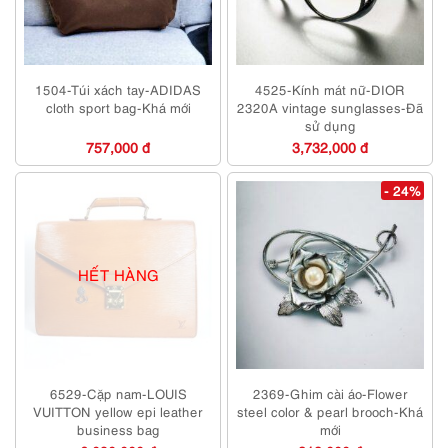
1504-Túi xách tay-ADIDAS
4525-Kính mát nữ-DIOR
cloth sport bag-Khá mới
2320A vintage sunglasses-Đã
sử dụng
757,000 đ
3,732,000 đ
- 24%
HẾT HÀNG
6529-Cặp nam-LOUIS
2369-Ghim cài áo-Flower
VUITTON yellow epi leather
steel color & pearl brooch-Khá
business bag
mới