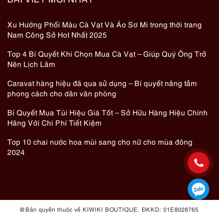
Hàng hiệu vốn là các sản phẩm chất lượng cao, có vòng
đời sử dụng lâu dài, nếu được tái sử dụng sẽ giúp giảm
Xu Hướng Phối Màu Cà Vạt Và Áo Sơ Mi trong thời trang
lượng hàng mới cũng như chất thải ra môi trường. Việc sử
Nam Công Sở Hot Nhất 2025
dụng đồ
hàng hiệu secondhand
chính là bạn đang kéo dài
Top 4 Bí Quyết Khi Chọn Mua Cà Vạt – Giúp Quý Ông Trở
tuổi thọ của món đó và góp phần không nhỏ vào việc tránh
Nên Lịch Lãm
lãng phí nguồn nguyên liệu sản xuất mới.
Tuy nhiên, khi mua các mặt
hàng 2hand
, người mua cần
Caravat hàng hiệu đã qua sử dụng – Bí quyết nâng tầm
chú ý đến tình trạng và chất lượng sản phẩm, đồng thời tìm
phong cách cho dân văn phòng
hiểu về nguồn gốc và xác thực của sản phẩm để đảm bảo
tính chất lượng và uy tín.
Bí Quyết Mua Túi Hiệu Giá Tốt – Sở Hữu Hàng Hiệu Chính
Hãng Với Chi Phí Tiết Kiệm
Những lưu ý khi mua đồ
2hand nam
, 2hand nữ hàng hiệu
Top 10 chai nước hoa mùi sang cho nữ cho mùa đông
Khi mua đồ 2hand nam hoặc nữ hàng hiệu, có một số lưu ý
2024
quan trọng để đảm bảo bạn nhận được sản phẩm chất
lượng và giá trị đáng đồng tiền.
+ Kiểm tra tình trạng sản phẩm:
Hình ảnh chân thực:
Nếu mua trực tuyến, đảm bảo xem đủ
hình ảnh từ nhiều góc độ để hiểu rõ về tình trạng thực tế
@ Bản quyền thuộc về KIWIKI BOUTIQUE. ĐKKD: 01E8028765