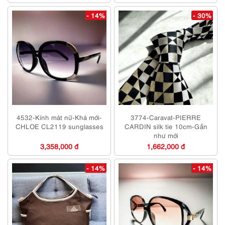
- 14%
- 30%
4532-Kính mát nữ-Khá mới-
3774-Caravat-PIERRE
CHLOE CL2119 sunglasses
CARDIN silk tie 10cm-Gần
như mới
3,358,000 đ
1,662,000 đ
- 14%
- 14%