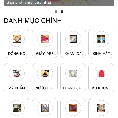
Sản phẩm mới cập nhật
Sản phẩm mới cập nhật
DANH MỤC CHÍNH
ĐỒNG HỒ
GIẦY, DÉP
KHĂN, CÀ
KÍNH MẮT
(378)
(229)
VẠT
(178)
(662)
MỸ PHẨM
NƯỚC HOA
TRANG SỨC
ÁO KHOÁC
(80)
(1178)
(445)
(92)