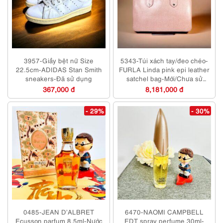
3957-Giầy bệt nữ Size
5343-Túi xách tay/đeo chéo-
22.5cm-ADIDAS Stan Smith
FURLA Linda pink epi leather
sneakers-Đã sử dụng
satchel bag-Mới/Chưa sử
dụng
367,000 đ
8,181,000 đ
- 29%
- 30%
0485-JEAN D’ALBRET
6470-NAOMI CAMPBELL
Ecusson parfum 8.5ml-Nước
EDT spray perfume 30ml-