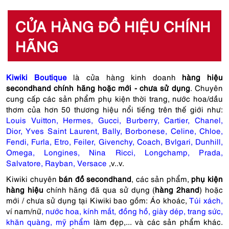
CỬA HÀNG ĐỒ HIỆU CHÍNH
HÃNG
Kiwiki Boutique
là cửa hàng kinh doanh
hàng hiệu
secondhand chính hãng hoặc mới - chưa sử dụng
. Chuyên
cung cấp các sản phẩm phụ kiện thời trang, nước hoa/dầu
thơm của hơn 50 thương hiệu nổi tiếng trên thế giới như:
Louis Vuitton
,
Hermes
,
Gucci
,
Burberry
,
Cartier
,
Chanel
,
Dior
,
Yves Saint Laurent
,
Bally
,
Borbonese
,
Celine
,
Chloe
,
Fendi
,
Furla
,
Etro
,
Feiler
,
Givenchy
,
Coach
,
Bvlgari
,
Dunhill
,
Omega
,
Longines
,
Nina Ricci
,
Longchamp
,
Prada
,
Salvatore
,
Rayban,
Versace
,v..v.
Kiwiki chuyên
bán đồ secondhand
, các sản phẩm,
phụ kiện
hàng hiệu
chính hãng đã qua sử dụng (
hàng 2hand
) hoặc
mới / chưa sử dụng tại Kiwiki bao gồm:
Áo khoác
,
Túi xách
,
ví nam/nữ
,
nước hoa
,
kính mắt
,
đồng hồ
,
giày dép
,
trang sức
,
khăn quàng
,
mỹ phẩm
làm đẹp,... và các sản phẩm khác.