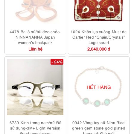
4478-Ba lô nữ/túi đeo chéo-
1024-Khăn lụa vuông-Must de
NINNANANNA Japan
Cartier Red “Chain/Crystals”
women’s backpack
Logo scrarf
Liên hệ
2,040,000 đ
- 24%
HẾT HÀNG
6739-Kính trong nam/nữ-Đã
0942-Vòng tay nữ-Nina Ricci
sử dụng-3M+ Light Version
green gem stone gold plated
Sport eyeglasses
bracelet-Khá mới