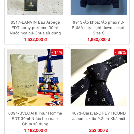
6317-LANVIN Eau Arpege
9913-Áo khoác/Áo phao nữ-
EDT spray perfume 30ml-
PUMA ultra light down jacket-
Nước hoa nữ-Chưa sử dụng
Size S
1,522,000 đ
1,880,000 đ
- 14%
- 35%
0094-BVLGARI Pour Homme
4673-Caravat-GREY HOUND
EDT 30ml-Nước hoa nam-
Japan silk tie 9.2cm-Khá mới
Chưa sử dụng
1,182,000 đ
252,000 đ