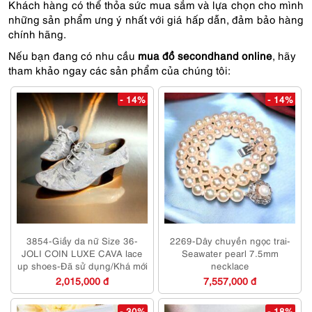
Khách hàng có thể thỏa sức mua sắm và lựa chọn cho mình
những sản phẩm ưng ý nhất với giá hấp dẫn, đảm bảo hàng
chính hãng.
Nếu bạn đang có nhu cầu
mua đồ secondhand online
, hãy
tham khảo ngay các sản phẩm của chúng tôi:
- 14%
- 14%
3854-Giầy da nữ Size 36-
2269-Dây chuyền ngọc trai-
JOLI COIN LUXE CAVA lace
Seawater pearl 7.5mm
up shoes-Đã sử dụng/Khá mới
necklace
2,015,000 đ
7,557,000 đ
- 30%
- 18%