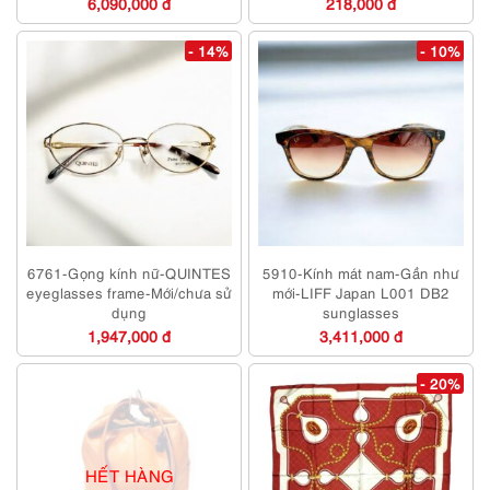
6,090,000 đ
218,000 đ
- 14%
- 10%
6761-Gọng kính nữ-QUINTES
5910-Kính mát nam-Gần như
eyeglasses frame-Mới/chưa sử
mới-LIFF Japan L001 DB2
dụng
sunglasses
1,947,000 đ
3,411,000 đ
- 20%
HẾT HÀNG