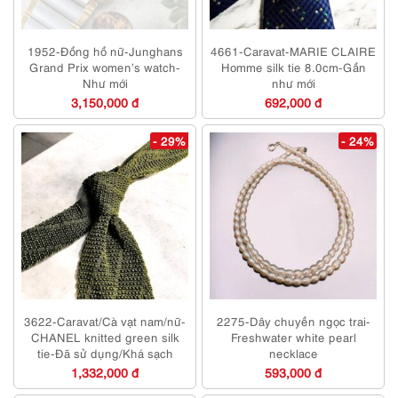
1952-Đồng hồ nữ-Junghans
4661-Caravat-MARIE CLAIRE
Grand Prix women’s watch-
Homme silk tie 8.0cm-Gần
Như mới
như mới
3,150,000 đ
692,000 đ
- 29%
- 24%
3622-Caravat/Cà vạt nam/nữ-
2275-Dây chuyền ngọc trai-
CHANEL knitted green silk
Freshwater white pearl
tie-Đã sử dụng/Khá sạch
necklace
1,332,000 đ
593,000 đ