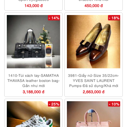
143,000 đ
450,000 đ
- 14%
- 18%
1410-Túi xách tay-SAMATHA
3981-Giầy nữ-Size 35/22cm-
THAVASA leather boston bag-
YVES SAINT LAURENT
Gần như mới
Pumps-Đã sử dụng/Khá mới
3,188,000 đ
2,663,000 đ
- 25%
- 10%