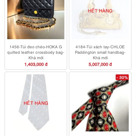
HẾT HÀNG
1456-Túi đeo chéo-HOKA G
4184-Túi xách tay-CHLOE
quilted leather crossbody bag-
Paddington small handbag-
Khá mới
Khá mới
1,403,000 đ
5,007,000 đ
- 30%
HẾT HÀNG