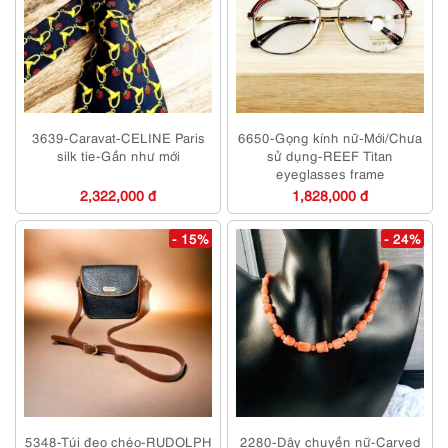
3639-Caravat-CELINE Paris
6650-Gọng kính nữ-Mới/Chưa
silk tie-Gần như mới
sử dụng-REEF Titan
eyeglasses frame
2,322,000 đ
1,828,000 đ
- 15%
- 24%
5348-Túi đeo chéo-RUDOLPH
2280-Dây chuyền nữ-Carved