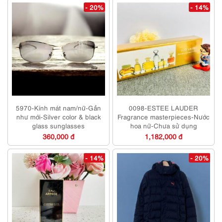
- 20%
- 14%
5970-Kính mát nam/nữ-Gần
0098-ESTEE LAUDER
như mới-Silver color & black
Fragrance masterpieces-Nước
glass sunglasses
hoa nữ-Chưa sử dụng
360,000 đ
1,182,000 đ
- 14%
- 20%