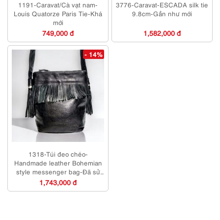
1191-Caravat/Cà vạt nam-
3776-Caravat-ESCADA silk tie
Louis Quatorze Paris Tie-Khá
9.8cm-Gần như mới
mới
749,000 đ
1,582,000 đ
- 14%
1318-Túi đeo chéo-
Handmade leather Bohemian
style messenger bag-Đã sử
dụng/Khá sạch
1,743,000 đ