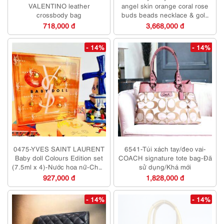
VALENTINO leather
angel skin orange coral rose
crossbody bag
buds beads necklace & gold
clasp
718,000 đ
3,668,000 đ
- 14%
- 14%
0475-YVES SAINT LAURENT
6541-Túi xách tay/đeo vai-
Baby doll Colours Edition set
COACH signature tote bag-Đã
(7.5ml x 4)-Nước hoa nữ-Chưa
sử dụng/Khá mới
sử dụng
927,000 đ
1,828,000 đ
- 14%
- 14%