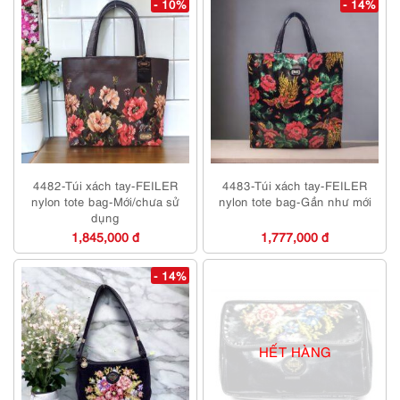
- 10%
- 14%
4482-Túi xách tay-FEILER
4483-Túi xách tay-FEILER
nylon tote bag-Mới/chưa sử
nylon tote bag-Gần như mới
dụng
1,845,000 đ
1,777,000 đ
- 14%
HẾT HÀNG