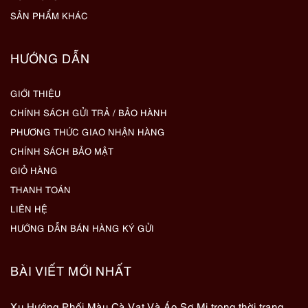
SẢN PHẨM KHÁC
HƯỚNG DẪN
GIỚI THIỆU
CHÍNH SÁCH GỬI TRẢ / BẢO HÀNH
PHƯƠNG THỨC GIAO NHẬN HÀNG
CHÍNH SÁCH BẢO MẬT
GIỎ HÀNG
THANH TOÁN
LIÊN HỆ
HƯỚNG DẪN BÁN HÀNG KÝ GỬI
BÀI VIẾT MỚI NHẤT
Xu Hướng Phối Màu Cà Vạt Và Áo Sơ Mi trong thời trang