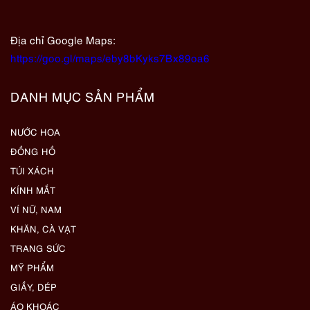
Địa chỉ Google Maps:
https://goo.gl/maps/eby8bKyks7Bx89oa6
DANH MỤC SẢN PHẨM
NƯỚC HOA
ĐỒNG HỒ
TÚI XÁCH
KÍNH MẮT
VÍ NỮ, NAM
KHĂN, CÀ VẠT
TRANG SỨC
MỸ PHẨM
GIẦY, DÉP
ÁO KHOÁC