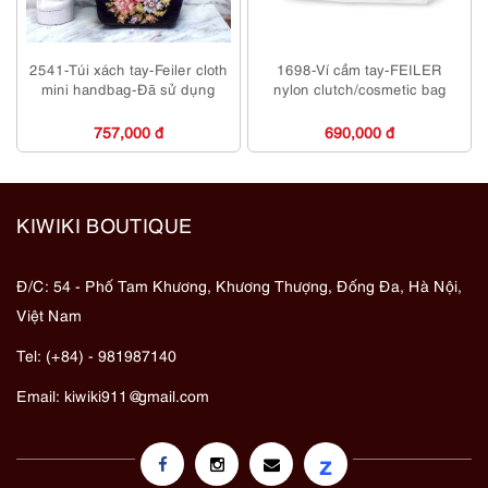
2541-Túi xách tay-Feiler cloth
1698-Ví cầm tay-FEILER
mini handbag-Đã sử dụng
nylon clutch/cosmetic bag
757,000 đ
690,000 đ
KIWIKI BOUTIQUE
Đ/C: 54 - Phố Tam Khương, Khương Thượng, Đống Đa, Hà Nội,
Việt Nam
Tel: (+84) - 981987140
Email:
kiwiki911@gmail.com
z