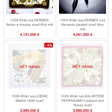
1038-Khăn lụa-HERMES
1004-Khăn lụa-HERMES Les
Selles a Housse scarf-Khá mới
Becanes pleated scarf-Như
mới
4,131,000 đ
4,041,000 đ
- 4%
HẾT HÀNG
HẾT HÀNG
1036-Khăn lụa-LOEWE
1035-Khăn lụa-SALVATORE
Madrid 1846 scarf
FERRAGAMO Leopard and
Roses scarf
3,990,000 đ
3,890,000 đ