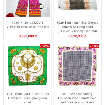
1010-Khăn lụa-LOUIS
1029-Khăn lụa mỏng-Giorgio
VUITTON small scarf-Khá mới
Armani Silk long scarf
(~176cm x 65cm)-Gần như
mới
3,592,000 đ
3,512,000 đ
- 20%
- 10%
1041-Khăn lụa-HERMES Les
1019-Khăn lụa vuông-
Cavaliers D’or Rybal green
Christian Dior houndstooth
scarf
and floral scarf-Khá mới