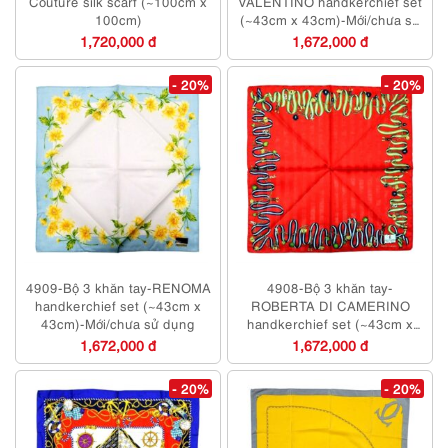
Couture silk scarf (~100cm x
VALENTINO handkerchief set
100cm)
(~43cm x 43cm)-Mới/chưa sử
dụng
1,720,000 đ
1,672,000 đ
- 20%
- 20%
4909-Bộ 3 khăn tay-RENOMA
4908-Bộ 3 khăn tay-
handkerchief set (~43cm x
ROBERTA DI CAMERINO
43cm)-Mới/chưa sử dụng
handkerchief set (~43cm x
43cm)-Mới/chưa sử dụng
1,672,000 đ
1,672,000 đ
- 20%
- 20%