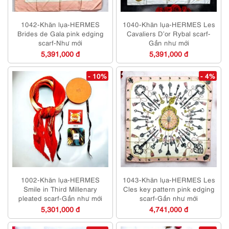
1042-Khăn lụa-HERMES
1040-Khăn lụa-HERMES Les
Brides de Gala pink edging
Cavaliers D’or Rybal scarf-
scarf-Như mới
Gần như mới
5,391,000 đ
5,391,000 đ
- 10%
- 4%
1002-Khăn lụa-HERMES
1043-Khăn lụa-HERMES Les
Smile in Third Millenary
Cles key pattern pink edging
pleated scarf-Gần như mới
scarf-Gần như mới
5,301,000 đ
4,741,000 đ