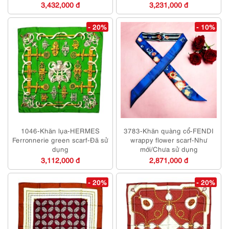
3,432,000 đ
3,231,000 đ
- 20%
- 10%
1046-Khăn lụa-HERMES
3783-Khăn quàng cổ-FENDI
Ferronnerie green scarf-Đã sử
wrappy flower scarf-Như
dụng
mới/Chưa sử dụng
3,112,000 đ
2,871,000 đ
- 20%
- 20%