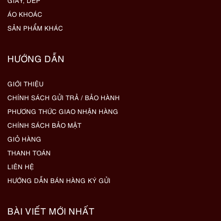
GIẦY, DÉP
ÁO KHOÁC
SẢN PHẨM KHÁC
HƯỚNG DẪN
GIỚI THIỆU
CHÍNH SÁCH GỬI TRẢ / BẢO HÀNH
PHƯƠNG THỨC GIAO NHẬN HÀNG
CHÍNH SÁCH BẢO MẬT
GIỎ HÀNG
THANH TOÁN
LIÊN HỆ
HƯỚNG DẪN BÁN HÀNG KÝ GỬI
BÀI VIẾT MỚI NHẤT