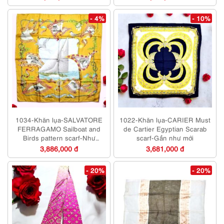
- 4%
- 10%
1034-Khăn lụa-SALVATORE
1022-Khăn lụa-CARIER Must
FERRAGAMO Sailboat and
de Cartier Egyptian Scarab
Birds pattern scarf-Như
scarf-Gần như mới
mới/chưa sử dụng
3,886,000 đ
3,681,000 đ
- 20%
- 20%