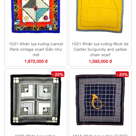
1031-Khăn lụa vuông-Lancel
1021-Khăn lụa vuông-Must de
Paris vintage scarf-Gần như
Cartier burgundy and yellow
mới
chain scarf
1,672,000 đ
1,592,000 đ
- 20%
- 20%
1032-Khăn lụa vuông-
1015-Khăn lụa vuông-GUCCI