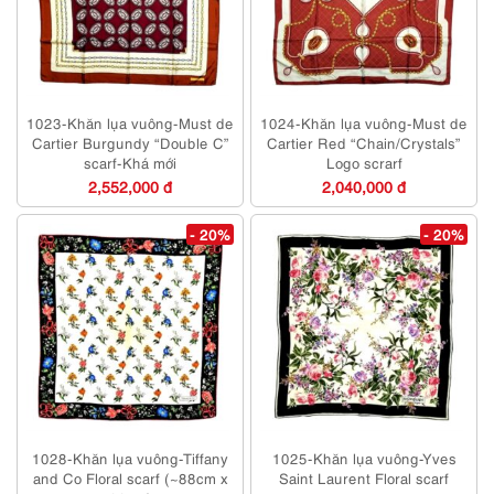
1023-Khăn lụa vuông-Must de
1024-Khăn lụa vuông-Must de
Cartier Burgundy “Double C”
Cartier Red “Chain/Crystals”
scarf-Khá mới
Logo scrarf
2,552,000 đ
2,040,000 đ
- 20%
- 20%
1028-Khăn lụa vuông-Tiffany
1025-Khăn lụa vuông-Yves
and Co Floral scarf (~88cm x
Saint Laurent Floral scarf