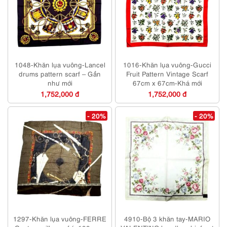
1048-Khăn lụa vuông-Lancel
1016-Khăn lụa vuông-Gucci
drums pattern scarf – Gần
Fruit Pattern Vintage Scarf
như mới
67cm x 67cm-Khá mới
1,752,000 đ
1,752,000 đ
- 20%
- 20%
1297-Khăn lụa vuông-FERRE
4910-Bộ 3 khăn tay-MARIO