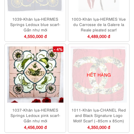
1039-Khăn lụa-HERMES
1003-Khăn lụa-HERMES Vue
Springs Ledoux blue scarf-
du Carrosse de la Galere la
Gần như mới
Reale pleated scarf
4,550,000 đ
4,489,000 đ
- 4%
HẾT HÀNG
1037-Khăn lụa-HERMES
1011-Khăn lụa-CHANEL Red
Springs Ledoux pink scarf-
and Black Signature Logo
Gần như mới
Motif Scarf (~85cm x 85cm)
4,456,000 đ
4,350,000 đ