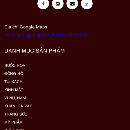
z
Địa chỉ Google Maps:
https://goo.gl/maps/eby8bKyks7Bx89oa6
DANH MỤC SẢN PHẨM
NƯỚC HOA
ĐỒNG HỒ
TÚI XÁCH
KÍNH MẮT
VÍ NỮ, NAM
KHĂN, CÀ VẠT
TRANG SỨC
MỸ PHẨM