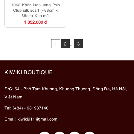
1068-Khăn lụa vuông-Polo
Club silk scarf (~88cm x
88cm)-Khá mới
1,352,000 đ
1
2
...
3
KIWIKI BOUTIQUE
Đ/C: 54 - Phố Tam Khương, Khương Thượng, Đống Đa, Hà Nội,
Việt Nam
Tel: (+84) - 981987140
Email:
kiwiki911@gmail.com