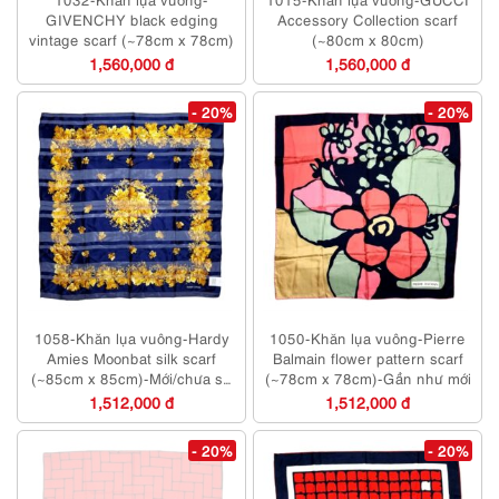
GIVENCHY black edging
Accessory Collection scarf
vintage scarf (~78cm x 78cm)
(~80cm x 80cm)
1,560,000 đ
1,560,000 đ
- 20%
- 20%
1058-Khăn lụa vuông-Hardy
1050-Khăn lụa vuông-Pierre
Amies Moonbat silk scarf
Balmain flower pattern scarf
(~85cm x 85cm)-Mới/chưa sử
(~78cm x 78cm)-Gần như mới
dụng
1,512,000 đ
1,512,000 đ
- 20%
- 20%