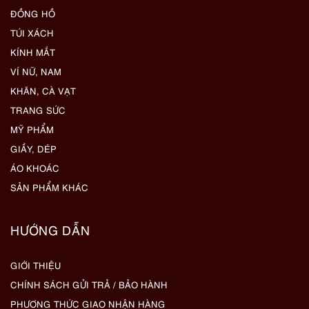
ĐỒNG HỒ
TÚI XÁCH
KÍNH MẮT
VÍ NỮ, NAM
KHĂN, CÀ VẠT
TRANG SỨC
MỸ PHẨM
GIẦY, DÉP
ÁO KHOÁC
SẢN PHẨM KHÁC
HƯỚNG DẪN
GIỚI THIỆU
CHÍNH SÁCH GỬI TRẢ / BẢO HÀNH
PHƯƠNG THỨC GIAO NHẬN HÀNG