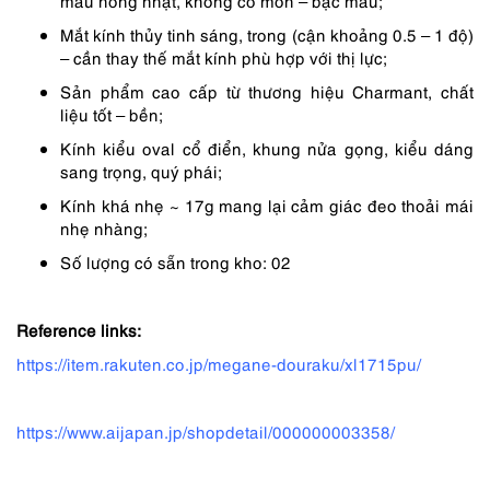
màu hồng nhạt, không có mòn – bạc màu;
Mắt kính thủy tinh sáng, trong (cận khoảng 0.5 – 1 độ)
– cần thay thế mắt kính phù hợp với thị lực;
Sản phẩm cao cấp từ thương hiệu Charmant, chất
liệu tốt – bền;
Kính kiểu oval cổ điển, khung nửa gọng, kiểu dáng
sang trọng, quý phái;
Kính khá nhẹ ~ 17g mang lại cảm giác đeo thoải mái
nhẹ nhàng;
Số lượng có sẵn trong kho: 02
Reference links:
https://item.rakuten.co.jp/megane-douraku/xl1715pu/
https://www.aijapan.jp/shopdetail/000000003358/