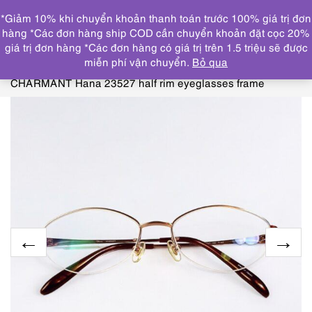
0
*Giảm 10% khi chuyển khoản thanh toán trước 100% giá trị đơn
DANH MỤC
hàng *Các đơn hàng ship COD cần chuyển khoản đặt cọc 20%
giá trị đơn hàng *Các đơn hàng có giá trị trên 1.5 triệu sẽ được
Trang chủ
THƯƠNG HIỆU NỔI
miễn phí vận chuyển.
Bỏ qua
BẬT
CHARMANT
0679-Gọng kính nữ-Khá mới-
CHARMANT Hana 23527 half rim eyeglasses frame