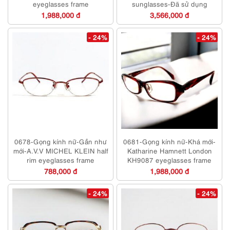
eyeglasses frame
sunglasses-Đã sử dụng
1,988,000 đ
3,566,000 đ
- 24%
- 24%
0678-Gọng kính nữ-Gần như
0681-Gọng kính nữ-Khá mới-
mới-A.V.V MICHEL KLEIN half
Katharine Hamnett London
rim eyeglasses frame
KH9087 eyeglasses frame
788,000 đ
1,988,000 đ
- 24%
- 24%