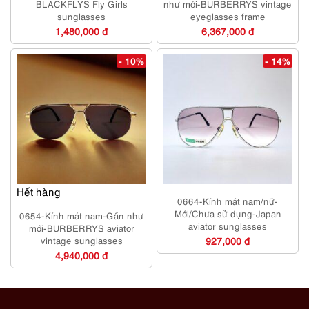
BLACKFLYS Fly Girls
như mới-BURBERRYS vintage
sunglasses
eyeglasses frame
1,480,000 đ
6,367,000 đ
- 10%
- 14%
Hết hàng
0664-Kính mát nam/nữ-
Mới/Chưa sử dụng-Japan
0654-Kính mát nam-Gần như
aviator sunglasses
mới-BURBERRYS aviator
vintage sunglasses
927,000 đ
4,940,000 đ