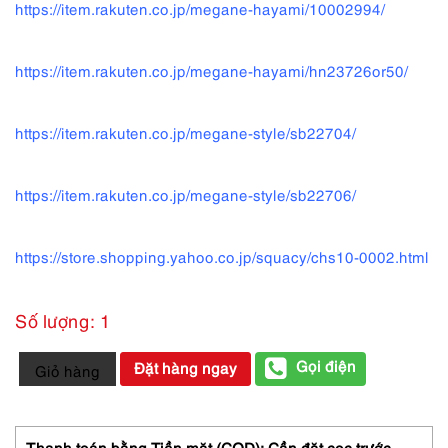
https://item.rakuten.co.jp/megane-hayami/10002994/
https://item.rakuten.co.jp/megane-hayami/hn23726or50/
https://item.rakuten.co.jp/megane-style/sb22704/
https://item.rakuten.co.jp/megane-style/sb22706/
https://store.shopping.yahoo.co.jp/squacy/chs10-0002.html
Số lượng: 1
0679-
Gọi điện
Đặt hàng ngay
Giỏ hàng
Gọng
kính
nữ-
Khá
Thanh toán bằng Tiền mặt (COD): Cần đặt cọc trước