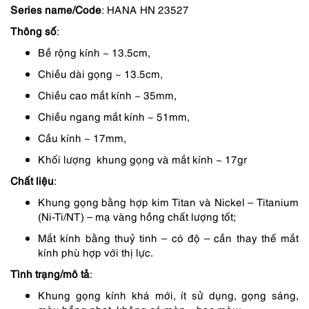
Series name/
Code
: HANA HN 23527
là:
tại
Thông số
:
2,350,000 ₫.
là:
Bề rộng kính ~ 13.5cm,
1,880,000 ₫.
Chiều dài gọng ~ 13.5cm,
Chiều cao mắt kính ~ 35mm,
Chiều ngang mắt kính ~ 51mm,
Cầu kính ~ 17mm,
Khối lượng khung gọng và mắt kính ~ 17gr
Chất liệu
:
Khung gọng bằng hợp kim Titan và Nickel – Titanium
(Ni-Ti/NT) – mạ vàng hồng chất lượng tốt;
Mắt kính bằng thuỷ tinh – có độ – cần thay thế mắt
kính phù hợp với thị lực.
Tình trạng/mô tả
:
Khung gọng kính khá mới, ít sử dụng, gọng sáng,