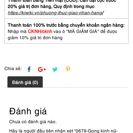
mới-
20% giá trị đơn hàng,
Quy định trong mục
CHARMANT
https://kiwiki.vn/phuong-thuc-giao-nhan-hang
/
Hana
23527
Thanh toán 100% trước bằng chuyển khoản ngân hàng:
half
Nhập mã
CKNH/cknh
vào ô "MÃ GIẢM GIÁ" để được
rim
giảm 10% giá trị đơn hàng
eyeglasses
frame
số
lượng
Chia sẻ:
Đánh giá (0)
Đánh giá
Chưa có đánh giá nào.
Hãy là người đầu tiên nhận xét “0679-Gọng kính nữ-