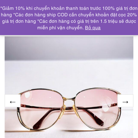
0
*Giảm 10% khi chuyển khoản thanh toán trước 100% giá trị đơn
DANH MỤC
hàng *Các đơn hàng ship COD cần chuyển khoản đặt cọc 20%
giá trị đơn hàng *Các đơn hàng có giá trị trên 1.5 triệu sẽ được
Trang chủ
KÍNH MẮT
KÍNH MẮT NỮ
0659-Kính mát
miễn phí vận chuyển.
Bỏ qua
nữ-PACO RABANNE sunglasses-Khá mới