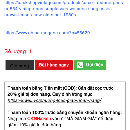
https://backshopvintage.com/products/paco-rabanne-paris-
pr-554-vintage-nos-sunglasses-womens-sunglasses-
brown-lenses-new-old-stock-1980s
https://www.ebina-megane.com/?p=55620
Số lượng: 1
0659-
Gọi điện
Đặt hàng ngay
Giỏ hàng
Kính
mát
nữ-
PACO
Thanh toán bằng Tiền mặt (COD): Cần đặt cọc trước
RABANNE
20% giá trị đơn hàng,
Quy định trong mục
sunglasses-
https://kiwiki.vn/phuong-thuc-giao-nhan-hang
/
Khá
mới
Thanh toán 100% trước bằng chuyển khoản ngân hàng:
số
Nhập mã
CKNH/cknh
vào ô "MÃ GIẢM GIÁ" để được
lượng
giảm 10% giá trị đơn hàng