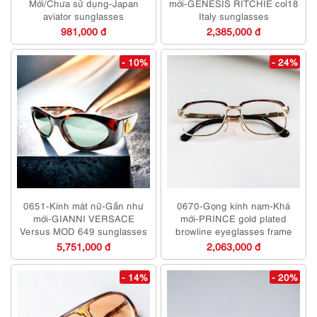
Mới/Chưa sử dụng-Japan
mới-GENESIS RITCHIE col18
aviator sunglasses
Italy sunglasses
981,000 đ
2,385,000 đ
- 10%
- 24%
0651-Kính mát nữ-Gần như
0670-Gọng kính nam-Khá
mới-GIANNI VERSACE
mới-PRINCE gold plated
Versus MOD 649 sunglasses
browline eyeglasses frame
5,751,000 đ
2,063,000 đ
- 14%
- 20%