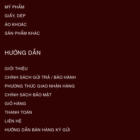
MỸ PHẨM
GIẦY, DÉP
ÁO KHOÁC
SẢN PHẨM KHÁC
HƯỚNG DẪN
GIỚI THIỆU
CHÍNH SÁCH GỬI TRẢ / BẢO HÀNH
PHƯƠNG THỨC GIAO NHẬN HÀNG
CHÍNH SÁCH BẢO MẬT
GIỎ HÀNG
THANH TOÁN
LIÊN HỆ
HƯỚNG DẪN BÁN HÀNG KÝ GỬI