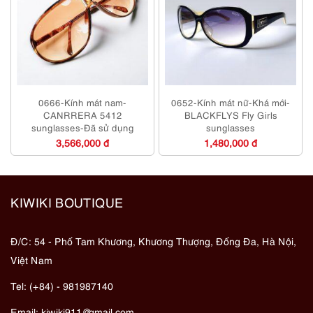
0666-Kính mát nam-
0652-Kính mát nữ-Khá mới-
CANRRERA 5412
BLACKFLYS Fly Girls
sunglasses-Đã sử dụng
sunglasses
3,566,000 đ
1,480,000 đ
KIWIKI BOUTIQUE
Đ/C: 54 - Phố Tam Khương, Khương Thượng, Đống Đa, Hà Nội,
Việt Nam
Tel: (+84) - 981987140
Email:
kiwiki911@gmail.com