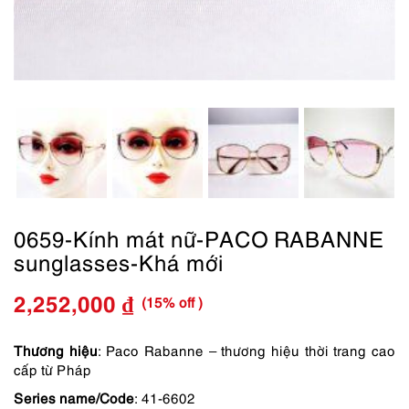
0659-Kính mát nữ-PACO RABANNE
sunglasses-Khá mới
(15% off )
2,252,000
₫
Giá
Giá
gốc
hiện
Thương hiệu
: Paco Rabanne – thương hiệu thời trang cao
cấp từ Pháp
là:
tại
Series name/Code
: 41-6602