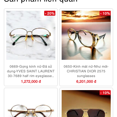
- 20%
- 10%
0669-Gọng kính nữ-Đã sử
0650-Kính mát nữ-Như mới-
dụng-YVES SAINT LAURENT
CHRISTIAN DIOR 2575
30-7689 half rim eyeglasses
sunglasses
frame
1,272,000 đ
6,201,000 đ
- 10%