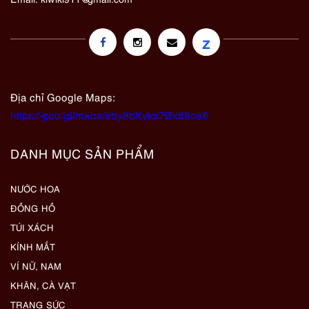
z
Địa chỉ Google Maps:
https://goo.gl/maps/eby8bKyks7Bx89oa6
DANH MỤC SẢN PHẨM
NƯỚC HOA
ĐỒNG HỒ
TÚI XÁCH
KÍNH MẮT
VÍ NỮ, NAM
KHĂN, CÀ VẠT
TRANG SỨC