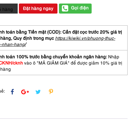
Gọi điện
Đặt hàng ngay
ỏ hàng
ữ-
h toán bằng Tiền mặt (COD): Cần đặt cọc trước 20% giá trị
 hàng,
Quy định trong mục
https://kiwiki.vn/phuong-thuc-
o-nhan-hang
/
nh toán 100% trước bằng chuyển khoản ngân hàng:
Nhập
01
CKNH/cknh
vào ô "MÃ GIẢM GIÁ" để được giảm 10% giá trị
asses
 hàng
sẻ: