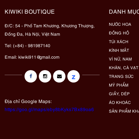
KIWIKI BOUTIQUE
DANH MỤ
NƯỚC HOA
Đ/C: 54 - Phố Tam Khương, Khương Thượng,
ĐỒNG HỒ
Đống Đa, Hà Nội, Việt Nam
TÚI XÁCH
Tel: (+84) - 981987140
KÍNH MẮT
Email:
kiwiki911@gmail.com
VÍ NỮ, NAM
KHĂN, CÀ VẠT
z
TRANG SỨC
MỸ PHẨM
GIẦY, DÉP
Địa chỉ Google Maps:
ÁO KHOÁC
https://goo.gl/maps/eby8bKyks7Bx89oa6
SẢN PHẨM KH