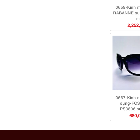
0659-Kính 
RABANNE sun
m
2,252
0667-Kính m
dụng-FOSS
PS3806 s
680,