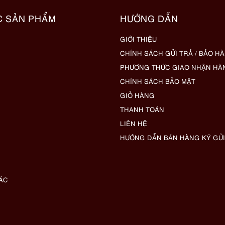
C SẢN PHẨM
HƯỚNG DẪN
GIỚI THIỆU
CHÍNH SÁCH GỬI TRẢ / BẢO H
PHƯƠNG THỨC GIAO NHẬN HÀ
CHÍNH SÁCH BẢO MẬT
GIỎ HÀNG
THANH TOÁN
LIÊN HỆ
HƯỚNG DẪN BÁN HÀNG KÝ GỬI
ÁC