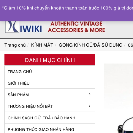
*Giảm 10% khi chuyển khoản thanh toán trước 100% giá trị đơn
Trang chủ
KÍNH MẮT
GỌNG KÍNH CŨ/ĐÃ SỬ DỤNG
06
DANH MỤC CHÍNH
TRANG CHỦ
GIỚI THIỆU
SẢN PHẨM
THƯƠNG HIỆU NỔI BẬT
CHÍNH SÁCH GỬI TRẢ / BẢO HÀNH
PHƯƠNG THỨC GIAO NHẬN HÀNG