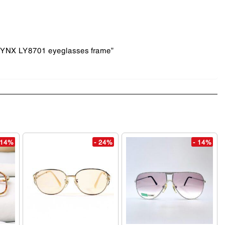
 LYNX LY8701 eyeglasses frame”
 14%
- 24%
- 14%