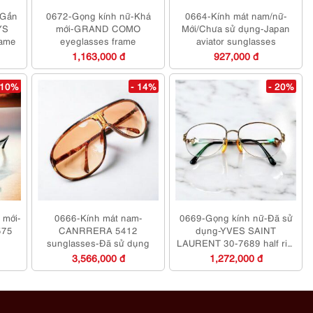
-Gần
0672-Gọng kính nữ-Khá
0664-Kính mát nam/nữ-
YS
mới-GRAND COMO
Mới/Chưa sử dụng-Japan
rame
eyeglasses frame
aviator sunglasses
1,163,000 đ
927,000 đ
 10%
- 14%
- 20%
 mới-
0666-Kính mát nam-
0669-Gọng kính nữ-Đã sử
575
CANRRERA 5412
dụng-YVES SAINT
sunglasses-Đã sử dụng
LAURENT 30-7689 half rim
eyeglasses frame
3,566,000 đ
1,272,000 đ