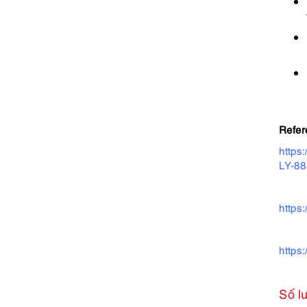
Refer
http
LY-8
https:
https
Số l