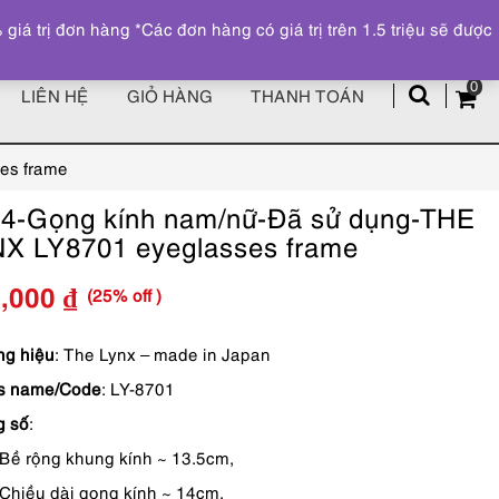
Đăng ký
Tài khoản
z
 trị đơn hàng *Các đơn hàng có giá trị trên 1.5 triệu sẽ được
0
LIÊN HỆ
GIỎ HÀNG
THANH TOÁN
es frame
4-Gọng kính nam/nữ-Đã sử dụng-THE
X LY8701 eyeglasses frame
(25% off )
3,000
₫
Giá
Giá
gốc
hiện
g hiệu
: The Lynx – made in Japan
es name/Code
: LY-8701
là:
tại
g số
:
950,000 ₫.
là:
Bề rộng khung kính ~ 13.5cm,
713,000 ₫.
Chiều dài gọng kính ~ 14cm,