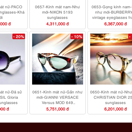
mát nữ-PACO
0657-Kính mát nam-Như
0653-Gọng kính nam
glasses-Khá
mới-NIKON 5193
như mới-BURBERR
ới
sunglasses
vintage eyeglasses f
,000 đ
4,311,000 đ
6,367,000 đ
- 20%
- 10%
-
át nữ-Đã sử
0651-Kính mát nữ-Gần như
0650-Kính mát nữ-Như
IL Gloria
mới-GIANNI VERSACE
CHRISTIAN DIOR 2
unglasses
Versus MOD 649
sunglasses
sunglasses
000 đ
5,751,000 đ
6,201,000 đ