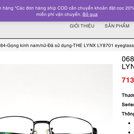
 hàng *Các đơn hàng ship COD cần chuyển khoản đặt cọc 20% giá
miễn phí vận chuyển.
Bỏ qua
GIỚI THIỆU
SẢN PHẨM
84-Gọng kính nam/nữ-Đã sử dụng-THE LYNX LY8701 eyeglass
068
LYN
71
Thươn
Seri
Thôn