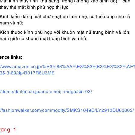
Mắt kính thủy tinh khá sáng, trong (không xác định độ) – cần
thay thế mắt kính phù hợp thị lực;
Kính kiểu dáng mắt chữ nhật bo tròn nhẹ, có thể dùng cho cả
nam và nữ;
Kích thước kính phù hợp với khuôn mặt nữ trung bình và lớn,
nam giới có khuôn mặt trung bình và nhỏ.
ence links:
s://www.amazon.co.jp/%E3%83%AA%E3%83%B3%E3%82%A
835-3-60/dp/B017R6U3ME
//item.rakuten.co.jp/auc-eiheiji-mega/sin-03/
://fashionwalker.com/commodity/SMKS1049D/LY2910DU00003/
ượng: 1