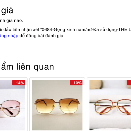
giá
nh giá nào.
ời đầu tiên nhận xét “0684-Gọng kính nam/nữ-Đã sử dụng-THE
ăng nhập
để đăng bài đánh giá.
ẩm liên quan
- 14%
- 10%
-