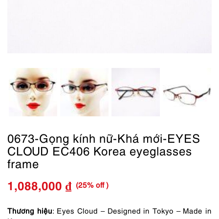
0673-Gọng kính nữ-Khá mới-EYES
CLOUD EC406 Korea eyeglasses
frame
(25% off )
1,088,000
₫
Giá
Giá
gốc
hiện
Thương hiệu
: Eyes Cloud – Designed in Tokyo – Made in