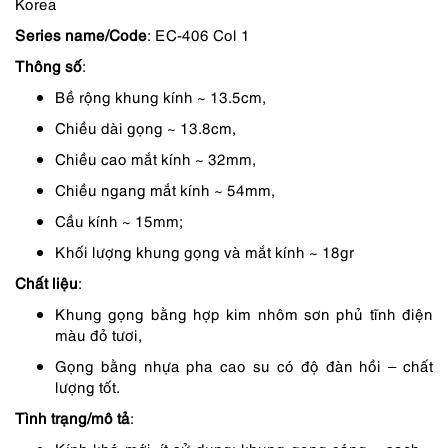
Korea
là:
tại
Series name/Code
: EC-406 Col 1
1,450,000 ₫.
là:
Thông số
:
1,088,000 ₫.
Bề rộng khung kính ~ 13.5cm,
Chiều dài gọng ~ 13.8cm,
Chiều cao mắt kính ~ 32mm,
Chiều ngang mắt kính ~ 54mm,
Cầu kính ~ 15mm;
Khối lượng khung gọng và mắt kính ~ 18gr
Chất liệu
:
Khung gọng bằng hợp kim nhôm sơn phủ tĩnh điện
màu đỏ tươi,
Gọng bằng nhựa pha cao su có độ đàn hồi – chất
lượng tốt.
Tình trạng/mô tả
: