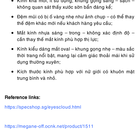
Kính khá mới, ít sử dụng; khung gọng sáng – sạch –
không quan sát thấy xước sờn bẩn đáng kể;
Đệm mũi có bị ố vàng nhẹ như ảnh chụp – có thể thay
thế đệm khác mới nếu khách hàng yêu cầu;
Mắt kính nhựa sáng – trong – không xác định độ –
cần thay thế mắt kính phù hợp thị lực;
Kính kiểu dáng mắt oval – khung gọng nhẹ – màu sắc
thời trang nổi bật, mang lại cảm giác thoải mái khi sử
dụng thường xuyên;
Kích thước kính phù hợp với nữ giới có khuôn mặt
trung bình và nhỏ.
Reference links:
https://specshop.sg/eyescloud.html
https://megane-off.ocnk.net/product/1511