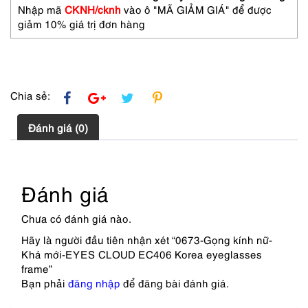
Korea
Nhập mã
CKNH/cknh
vào ô "MÃ GIẢM GIÁ" để được
eyeglasses
giảm 10% giá trị đơn hàng
frame
số
lượng
Chia sẻ:
Đánh giá (0)
Đánh giá
Chưa có đánh giá nào.
Hãy là người đầu tiên nhận xét “0673-Gọng kính nữ-
Khá mới-EYES CLOUD EC406 Korea eyeglasses
frame”
Bạn phải
đăng nhập
để đăng bài đánh giá.