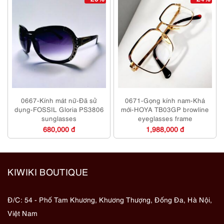
0667-Kính mát nữ-Đã sử
0671-Gọng kính nam-Khá
dụng-FOSSIL Gloria PS3806
mới-HOYA TB03GP browline
sunglasses
eyeglasses frame
680,000 đ
1,988,000 đ
KIWIKI BOUTIQUE
Đ/C: 54 - Phố Tam Khương, Khương Thượng, Đống Đa, Hà Nội,
Việt Nam