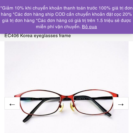
0
*Giảm 10% khi chuyển khoản thanh toán trước 100% giá trị đơn
DANH MỤC
hàng *Các đơn hàng ship COD cần chuyển khoản đặt cọc 20%
giá trị đơn hàng *Các đơn hàng có giá trị trên 1.5 triệu sẽ được
Trang chủ
KÍNH MẮT
GỌNG KÍNH CŨ/ĐÃ SỬ
miễn phí vận chuyển.
Bỏ qua
DỤNG
0673-Gọng kính nữ-Khá mới-EYES CLOUD
EC406 Korea eyeglasses frame