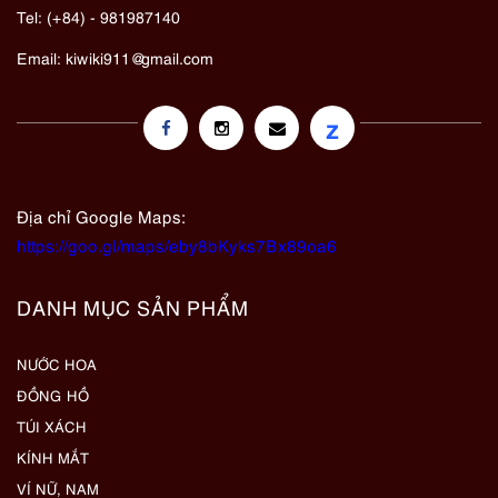
Tel: (+84) - 981987140
Email:
kiwiki911@gmail.com
z
Địa chỉ Google Maps:
https://goo.gl/maps/eby8bKyks7Bx89oa6
DANH MỤC SẢN PHẨM
NƯỚC HOA
ĐỒNG HỒ
TÚI XÁCH
KÍNH MẮT
VÍ NỮ, NAM