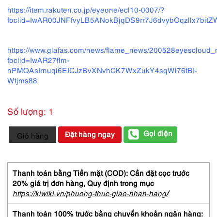
https://item.rakuten.co.jp/eyeone/ecl10-0007/?
fbclid=IwAR00JNFfvyLB5ANokBjqDS9rr7J6dvybOqzllx7bi
https://www.glafas.com/news/flame_news/200528eyescloud
fbclid=IwAR27flm-
nPMQAsIrnuqi6EICJzBvXNvhCK7WxZukY4sqWl76tBI-
Wtjms88
Số lượng: 1
0673-
Gọi điện
Đặt hàng ngay
Giỏ hàng
Gọng
kính
nữ-
Khá
Thanh toán bằng Tiền mặt (COD): Cần đặt cọc trước
mới-
20% giá trị đơn hàng,
Quy định trong mục
EYES
https://kiwiki.vn/phuong-thuc-giao-nhan-hang
/
CLOUD
EC406
Thanh toán 100% trước bằng chuyển khoản ngân hàng: