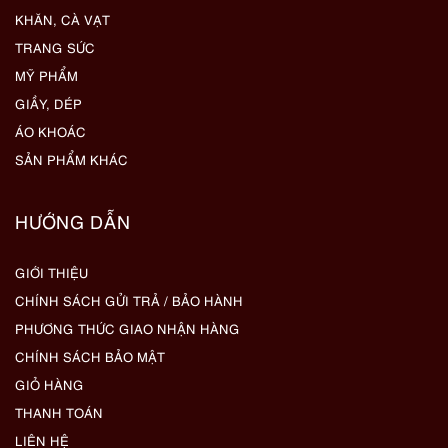
KHĂN, CÀ VẠT
TRANG SỨC
MỸ PHẨM
GIẦY, DÉP
ÁO KHOÁC
SẢN PHẨM KHÁC
HƯỚNG DẪN
GIỚI THIỆU
CHÍNH SÁCH GỬI TRẢ / BẢO HÀNH
PHƯƠNG THỨC GIAO NHẬN HÀNG
CHÍNH SÁCH BẢO MẬT
GIỎ HÀNG
THANH TOÁN
LIÊN HỆ