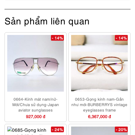
Sản phẩm liên quan
- 14%
- 14%
0664-Kính mát nam/nữ-
0653-Gọng kính nam-Gần
Mới/Chưa sử dụng-Japan
như mới-BURBERRYS vintage
aviator sunglasses
eyeglasses frame
927,000 đ
6,367,000 đ
- 24%
- 20%