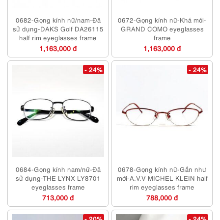
0682-Gọng kính nữ/nam-Đã
0672-Gọng kính nữ-Khá mới-
sử dụng-DAKS Golf DA26115
GRAND COMO eyeglasses
half rim eyeglasses frame
frame
1,163,000 đ
1,163,000 đ
- 24%
- 24%
0684-Gọng kính nam/nữ-Đã
0678-Gọng kính nữ-Gần như
sử dụng-THE LYNX LY8701
mới-A.V.V MICHEL KLEIN half
eyeglasses frame
rim eyeglasses frame
713,000 đ
788,000 đ
- 20%
- 24%