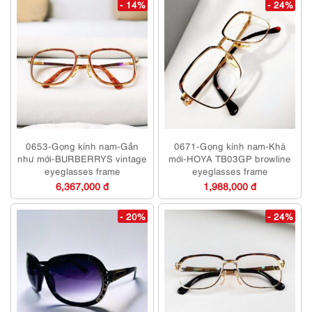
- 14%
- 24%
0653-Gọng kính nam-Gần
0671-Gọng kính nam-Khá
như mới-BURBERRYS vintage
mới-HOYA TB03GP browline
eyeglasses frame
eyeglasses frame
6,367,000 đ
1,988,000 đ
- 20%
- 24%