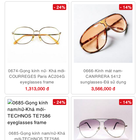
- 24%
- 14%
0674-Gọng kính nữ- Khá mới-
0666-Kính mát nam-
COURREGES Paris AC204G
CANRRERA 5412
eyeglasses frame
sunglasses-Đã sử dụng
1,313,000 đ
3,566,000 đ
- 24%
- 14%
0685-Gọng kính nam/nữ-Khá
mới-TECHNOS TE7586