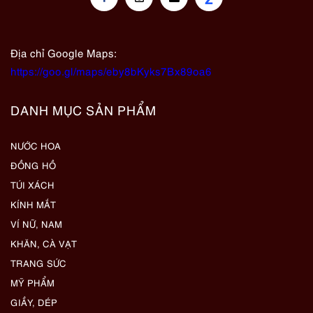
Địa chỉ Google Maps:
https://goo.gl/maps/eby8bKyks7Bx89oa6
DANH MỤC SẢN PHẨM
NƯỚC HOA
ĐỒNG HỒ
TÚI XÁCH
KÍNH MẮT
VÍ NỮ, NAM
KHĂN, CÀ VẠT
TRANG SỨC
MỸ PHẨM
GIẦY, DÉP