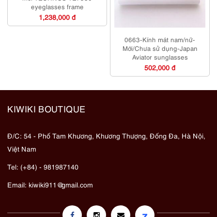
eyeglasses frame
1,238,000 đ
0663-Kính mát nam/nữ-
Mới/Chưa sử dụng-Japan
Aviator sunglasses
502,000 đ
KIWIKI BOUTIQUE
Đ/C: 54 - Phố Tam Khương, Khương Thượng, Đống Đa, Hà Nội,
Việt Nam
Tel: (+84) - 981987140
Email:
kiwiki911@gmail.com
z