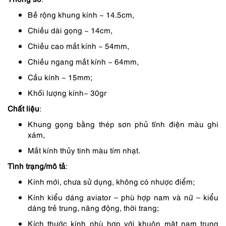
1,090,000 ₫.
là:
Bề rộng khung kính ~ 14.5cm,
927,000 ₫.
Chiều dài gọng ~ 14cm,
Chiều cao mắt kính ~ 54mm,
Chiều ngang mắt kính ~ 64mm,
Cầu kính ~ 15mm;
Khối lượng kính~ 30gr
Chất liệu
:
Khung gọng bằng thép sơn phủ tĩnh điện màu ghi
xám,
Mắt kính thủy tinh màu tím nhạt.
Tình trạng/mô tả
:
Kính mới, chưa sử dụng, không có nhược điểm;
Kính kiểu dáng aviator – phù hợp nam và nữ – kiểu
dáng trẻ trung, năng động, thời trang;
Kích thước kính phù hợp với khuôn mặt nam trung