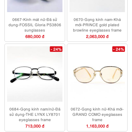
0667-Kính mát nữ-Đã sử
0670-Gọng kính nam-Khá
dụng-FOSSIL Gloria PS3806
mới-PRINCE gold plated
sunglasses
browline eyeglasses frame
680,000 đ
2,063,000 đ
- 24%
- 24%
0684-Gọng kính nam/nữ-Đã
0672-Gọng kính nữ-Khá mới-
sử dụng-THE LYNX LY8701
GRAND COMO eyeglasses
eyeglasses frame
frame
713,000 đ
1,163,000 đ