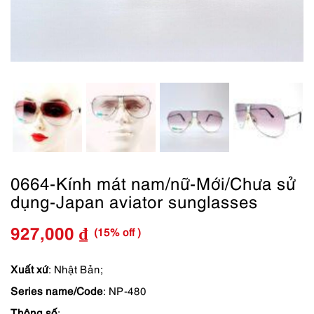
0664-Kính mát nam/nữ-Mới/Chưa sử
dụng-Japan aviator sunglasses
(15% off )
927,000
₫
Giá
Giá
gốc
hiện
Xuất xứ
: Nhật Bản;
Series name/Code
: NP-480
là:
tại
Thông số
: