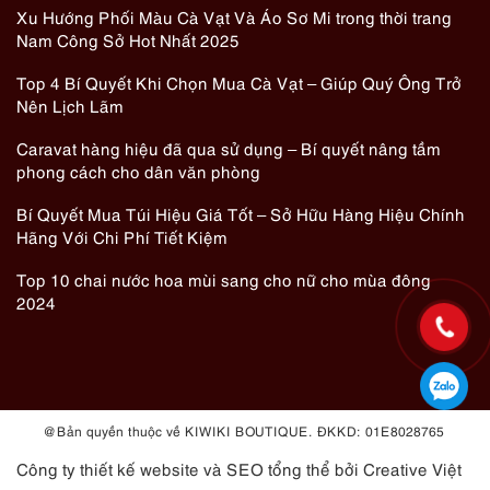
Xu Hướng Phối Màu Cà Vạt Và Áo Sơ Mi trong thời trang
Nam Công Sở Hot Nhất 2025
Top 4 Bí Quyết Khi Chọn Mua Cà Vạt – Giúp Quý Ông Trở
Nên Lịch Lãm
Caravat hàng hiệu đã qua sử dụng – Bí quyết nâng tầm
phong cách cho dân văn phòng
Bí Quyết Mua Túi Hiệu Giá Tốt – Sở Hữu Hàng Hiệu Chính
Hãng Với Chi Phí Tiết Kiệm
Top 10 chai nước hoa mùi sang cho nữ cho mùa đông
2024
@ Bản quyền thuộc về KIWIKI BOUTIQUE. ĐKKD: 01E8028765
Công ty thiết kế website
và
SEO tổng thể
bởi Creative Việt