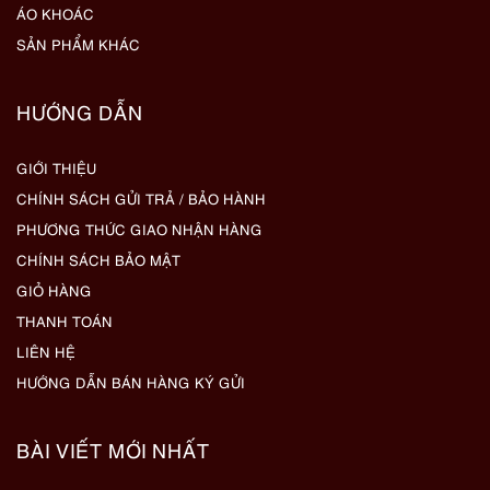
ÁO KHOÁC
SẢN PHẨM KHÁC
HƯỚNG DẪN
GIỚI THIỆU
CHÍNH SÁCH GỬI TRẢ / BẢO HÀNH
PHƯƠNG THỨC GIAO NHẬN HÀNG
CHÍNH SÁCH BẢO MẬT
GIỎ HÀNG
THANH TOÁN
LIÊN HỆ
HƯỚNG DẪN BÁN HÀNG KÝ GỬI
BÀI VIẾT MỚI NHẤT