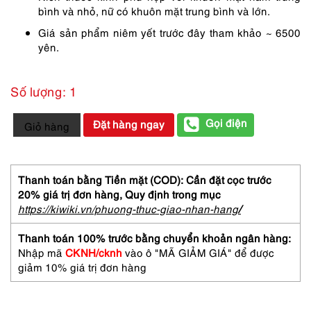
bình và nhỏ, nữ có khuôn mặt trung bình và lớn.
Giá sản phẩm niêm yết trước đây tham khảo ~ 6500
yên.
Số lượng: 1
0664-
Gọi điện
Đặt hàng ngay
Giỏ hàng
Kính
mát
nam/nữ-
Mới/Chưa
Thanh toán bằng Tiền mặt (COD): Cần đặt cọc trước
sử
20% giá trị đơn hàng,
Quy định trong mục
dụng-
https://kiwiki.vn/phuong-thuc-giao-nhan-hang
/
Japan
aviator
Thanh toán 100% trước bằng chuyển khoản ngân hàng:
sunglasses
Nhập mã
CKNH/cknh
vào ô "MÃ GIẢM GIÁ" để được
số
giảm 10% giá trị đơn hàng
lượng