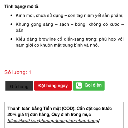
Tình trạng/ mô tả
:
Kính mới, chưa sử dụng – còn tag niêm yết sản phẩm;
Khung gọng sáng – sạch – bóng, không có xước –
bẩn;
Kiểu dáng browline cổ điển-sang trọng; phù hợp với
nam giới có khuôn mặt trung bình và nhỏ.
Số lượng: 1
0668-
Gọi điện
Đặt hàng ngay
Giỏ hàng
Gọng
kính
nam/Kính
đọc
Thanh toán bằng Tiền mặt (COD): Cần đặt cọc trước
sách-
20% giá trị đơn hàng,
Quy định trong mục
Mới/Chưa
https://kiwiki.vn/phuong-thuc-giao-nhan-hang
/
sử