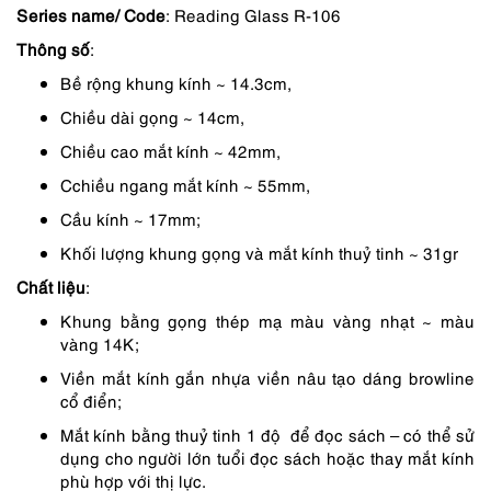
Series name/ Code
: Reading Glass R-106
là:
tại
Thông số
:
1,490,000 ₫.
là:
Bề rộng khung kính ~ 14.3cm,
1,267,000 ₫.
Chiều dài gọng ~ 14cm,
Chiều cao mắt kính ~ 42mm,
Cchiều ngang mắt kính ~ 55mm,
Cầu kính ~ 17mm;
Khối lượng khung gọng và mắt kính thuỷ tinh ~ 31gr
Chất liệu
:
Khung bằng gọng thép mạ màu vàng nhạt ~ màu
vàng 14K;
Viền mắt kính gắn nhựa viền nâu tạo dáng browline
cổ điển;
Mắt kính bằng thuỷ tinh 1 độ để đọc sách – có thể sử
dụng cho người lớn tuổi đọc sách hoặc thay mắt kính
phù hợp với thị lực.