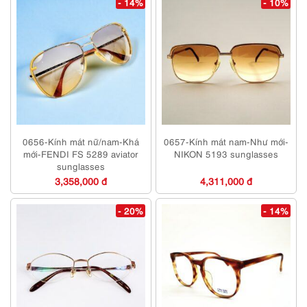
- 14%
- 10%
0656-Kính mát nữ/nam-Khá
0657-Kính mát nam-Như mới-
mới-FENDI FS 5289 aviator
NIKON 5193 sunglasses
sunglasses
3,358,000 đ
4,311,000 đ
- 20%
- 14%