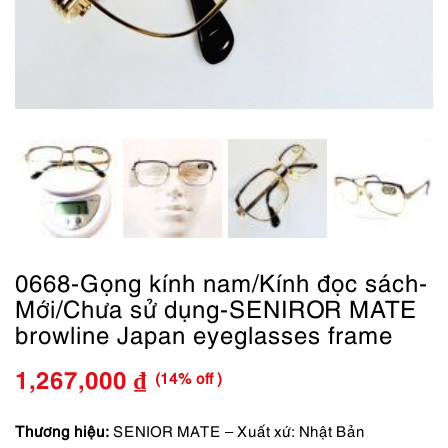
0668-Gọng kính nam/Kính đọc sách-
Mới/Chưa sử dụng-SENIROR MATE
browline Japan eyeglasses frame
(14% off )
1,267,000
₫
Giá
Giá
gốc
hiện
Thương hiệu:
SENIOR MATE – Xuất xứ: Nhật Bản