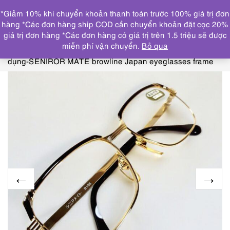
0
*Giảm 10% khi chuyển khoản thanh toán trước 100% giá trị đơn
DANH MỤC
hàng *Các đơn hàng ship COD cần chuyển khoản đặt cọc 20%
giá trị đơn hàng *Các đơn hàng có giá trị trên 1.5 triệu sẽ được
Trang chủ
KÍNH MẮT
GỌNG KÍNH CŨ/ĐÃ SỬ
miễn phí vận chuyển.
Bỏ qua
DỤNG
0668-Gọng kính nam/Kính đọc sách-Mới/Chưa sử
dụng-SENIROR MATE browline Japan eyeglasses frame