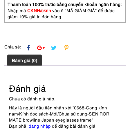
dụng-
Thanh toán 100% trước bằng chuyển khoản ngân hàng:
SENIROR
Nhập mã
CKNH/cknh
vào ô "MÃ GIẢM GIÁ" để được
MATE
giảm 10% giá trị đơn hàng
browline
Japan
eyeglasses
frame
số
Chia sẻ:
lượng
Đánh giá (0)
Đánh giá
Chưa có đánh giá nào.
Hãy là người đầu tiên nhận xét “0668-Gọng kính
nam/Kính đọc sách-Mới/Chưa sử dụng-SENIROR
MATE browline Japan eyeglasses frame”
Bạn phải
đăng nhập
để đăng bài đánh giá.