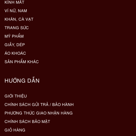
KÍNH MẮT
VÍ NỮ, NAM
KHĂN, CÀ VẠT
TRANG SỨC
MỸ PHẨM
GIẦY, DÉP
ÁO KHOÁC
SẢN PHẨM KHÁC
HƯỚNG DẪN
GIỚI THIỆU
CHÍNH SÁCH GỬI TRẢ / BẢO HÀNH
PHƯƠNG THỨC GIAO NHẬN HÀNG
CHÍNH SÁCH BẢO MẬT
GIỎ HÀNG