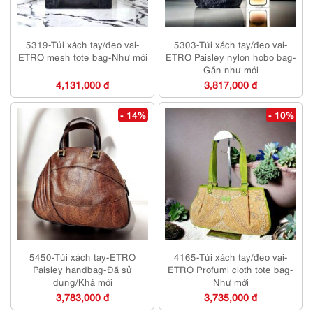
5319-Túi xách tay/đeo vai-
5303-Túi xách tay/đeo vai-
ETRO mesh tote bag-Như mới
ETRO Paisley nylon hobo bag-
Gần như mới
4,131,000 đ
3,817,000 đ
- 14%
- 10%
5450-Túi xách tay-ETRO
4165-Túi xách tay/đeo vai-
Paisley handbag-Đã sử
ETRO Profumi cloth tote bag-
dụng/Khá mới
Như mới
3,783,000 đ
3,735,000 đ