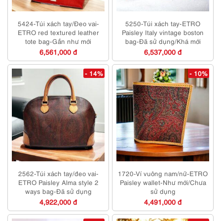
5424-Túi xách tay/Đeo vai-
5250-Túi xách tay-ETRO
ETRO red textured leather
Paisley Italy vintage boston
tote bag-Gần như mới
bag-Đã sử dụng/Khá mới
6,561,000 đ
6,537,000 đ
- 14%
- 10%
2562-Túi xách tay/đeo vai-
1720-Ví vuông nam/nữ-ETRO
ETRO Paisley Alma style 2
Paisley wallet-Như mới/Chưa
ways bag-Đã sử dụng
sử dụng
4,922,000 đ
4,491,000 đ