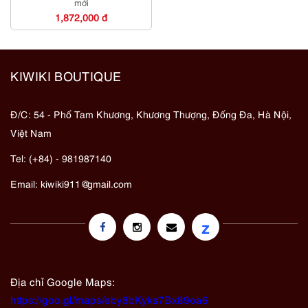
mới
1,872,000 đ
KIWIKI BOUTIQUE
Đ/C: 54 - Phố Tam Khương, Khương Thượng, Đống Đa, Hà Nội,
Việt Nam
Tel: (+84) - 981987140
Email:
kiwiki911@gmail.com
z
Địa chỉ Google Maps:
https://goo.gl/maps/eby8bKyks7Bx89oa6