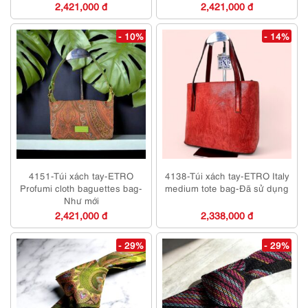
2,421,000 đ
2,421,000 đ
- 10%
- 14%
4151-Túi xách tay-ETRO
4138-Túi xách tay-ETRO Italy
Profumi cloth baguettes bag-
medium tote bag-Đã sử dụng
Như mới
2,421,000 đ
2,338,000 đ
- 29%
- 29%