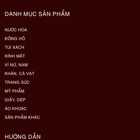
DANH MỤC SẢN PHẨM
NƯỚC HOA
ĐỒNG HỒ
TÚI XÁCH
KÍNH MẮT
VÍ NỮ, NAM
KHĂN, CÀ VẠT
TRANG SỨC
MỸ PHẨM
GIẦY, DÉP
ÁO KHOÁC
SẢN PHẨM KHÁC
HƯỚNG DẪN