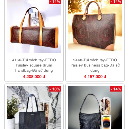
- 14%
- 14%
4166-Túi xách tay-ETRO
5448-Túi xách tay-ETRO
Paisley square drum
Paisley business bag-Đã sử
handbag-Đã sử dụng
dụng
4,208,000 đ
4,157,000 đ
- 10%
- 14%