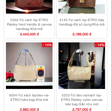
5302-Túi xách tay-ETRO
4145-Túi xách tay-ETRO Italy
Paisley hard handle & canvas
handbag-Đã sử dụng/Khá mới
handbag-Khá mới
3,443,000 đ
3,188,000 đ
- 14%
- 14%
6504-Túi xách tay/đeo vai-
5323-Túi đeo vai/xách tay-
ETRO hobo bag-Khá mới
ETRO Paisley nylon canvas
tote bag-Gần như mới
2,882,000 đ
2,797,000 đ