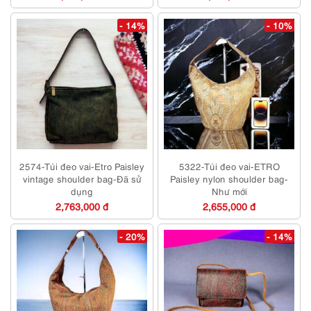
- 14%
- 10%
2574-Túi đeo vai-Etro Paisley
5322-Túi đeo vai-ETRO
vintage shoulder bag-Đã sử
Paisley nylon shoulder bag-
dụng
Như mới
2,763,000 đ
2,655,000 đ
- 20%
- 14%