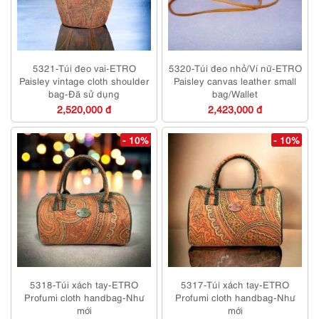
5321-Túi đeo vai-ETRO
5320-Túi đeo nhỏ/Ví nữ-ETRO
Paisley vintage cloth shoulder
Paisley canvas leather small
bag-Đã sử dụng
bag/Wallet
2,520,000 đ
2,423,000 đ
- 10%
- 10%
5318-Túi xách tay-ETRO
5317-Túi xách tay-ETRO
Profumi cloth handbag-Như
Profumi cloth handbag-Như
mới
mới