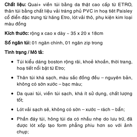
Chất liệu:
Quai+ viền túi bằng da thật cao cấp từ ETRO,
là:
tại
thân túi bằng chất liệu vải tráng phủ PVC in hoạ tiêt Paisley
7,690,000 ₫.
là:
cổ điển đặc trưng từ hãng Etro, lót vải thô, phụ kiện kim loại
màu đồng
6,537,000 ₫.
Kích thước:
rộng x cao x dày ~ 35 x 20 x 18cm
Số ngăn túi:
01 ngăn chính, 01 ngăn zip trong
Tình trạng / Mô tả:
Túi kiểu dáng boston rộng rãi, khoẻ khoắn, thời trang,
hoạ tiết nổi bật từ Etro;
Thân túi khá sạch, màu sắc đồng đều – nguyên bản,
không có sờn xước – bạc màu;
Da quai túi, viền túi sạch, khá ít sử dụng, chất lượng
tốt;
Lót vải sạch sẽ, không có sờn – xước – rách – bẩn;
Phần đáy túi, hông túi da có nhầu nhẹ do lưu trữ, đã
được lót xốp tạo form phẳng phiu hơn so với ảnh
chụp;