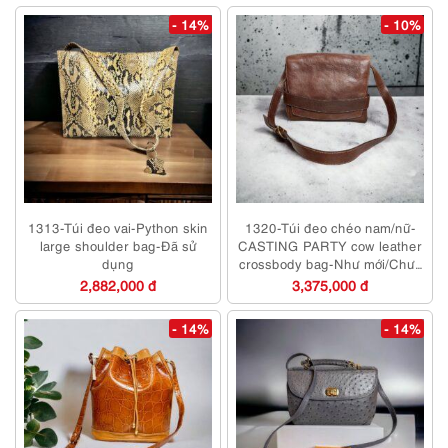
- 14%
- 10%
1313-Túi đeo vai-Python skin
1320-Túi đeo chéo nam/nữ-
large shoulder bag-Đã sử
CASTING PARTY cow leather
dụng
crossbody bag-Như mới/Chưa
sử dụng
2,882,000 đ
3,375,000 đ
- 14%
- 14%