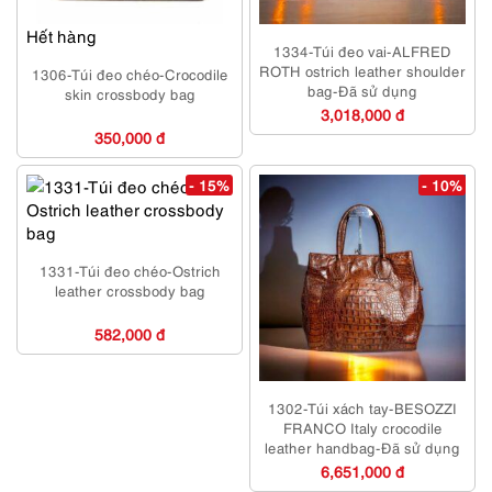
Hết hàng
1334-Túi đeo vai-ALFRED
ROTH ostrich leather shoulder
1306-Túi đeo chéo-Crocodile
bag-Đã sử dụng
skin crossbody bag
3,018,000 đ
350,000 đ
- 15%
- 10%
1331-Túi đeo chéo-Ostrich
leather crossbody bag
582,000 đ
1302-Túi xách tay-BESOZZI
FRANCO Italy crocodile
leather handbag-Đã sử dụng
6,651,000 đ