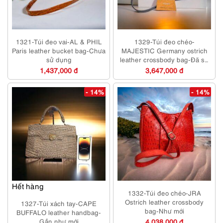
1321-Túi đeo vai-AL & PHIL
1329-Túi đeo chéo-
Paris leather bucket bag-Chưa
MAJESTIC Germany ostrich
sử dụng
leather crossbody bag-Đã sử
dụng
1,437,000 đ
3,647,000 đ
- 14%
- 14%
Hết hàng
1332-Túi đeo chéo-JRA
Ostrich leather crossbody
1327-Túi xách tay-CAPE
bag-Như mới
BUFFALO leather handbag-
Gần như mới
4,038,000 đ