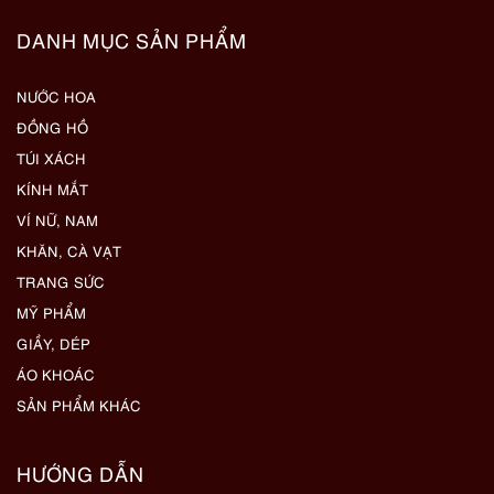
DANH MỤC SẢN PHẨM
NƯỚC HOA
ĐỒNG HỒ
TÚI XÁCH
KÍNH MẮT
VÍ NỮ, NAM
KHĂN, CÀ VẠT
TRANG SỨC
MỸ PHẨM
GIẦY, DÉP
ÁO KHOÁC
SẢN PHẨM KHÁC
HƯỚNG DẪN