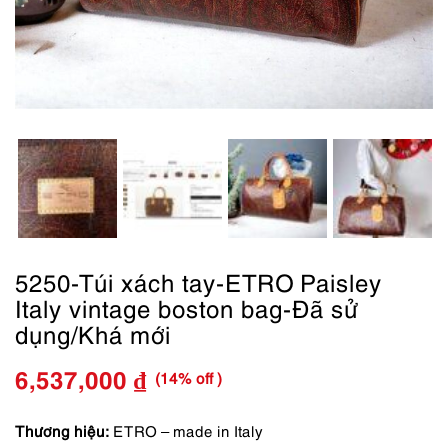
5250-Túi xách tay-ETRO Paisley
Italy vintage boston bag-Đã sử
dụng/Khá mới
(14% off )
6,537,000
₫
Giá
Giá
gốc
hiện
Thương hiệu:
ETRO – made in Italy