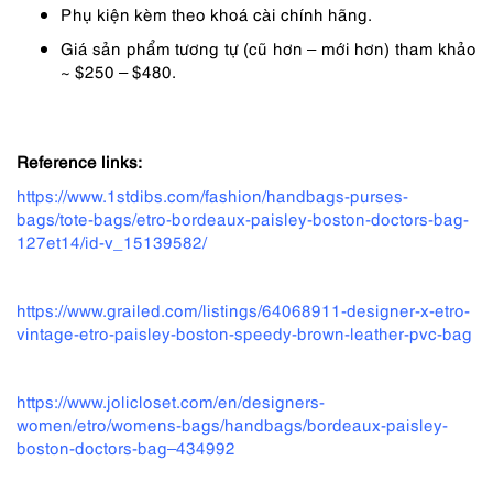
Phụ kiện kèm theo khoá cài chính hãng.
Giá sản phẩm tương tự (cũ hơn – mới hơn) tham khảo
~ $250 – $480.
Reference links:
https://www.1stdibs.com/fashion/handbags-purses-
bags/tote-bags/etro-bordeaux-paisley-boston-doctors-bag-
127et14/id-v_15139582/
https://www.grailed.com/listings/64068911-designer-x-etro-
vintage-etro-paisley-boston-speedy-brown-leather-pvc-bag
https://www.jolicloset.com/en/designers-
women/etro/womens-bags/handbags/bordeaux-paisley-
boston-doctors-bag–434992