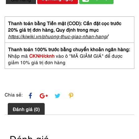
Túi
xách
tay-
ETRO
Thanh toán bằng Tiền mặt (COD): Cần đặt cọc trước
Paisley
20% giá trị đơn hàng,
Quy định trong mục
Italy
https://kiwiki.vn/phuong-thuc-giao-nhan-hang
/
vintage
boston
Thanh toán 100% trước bằng chuyển khoản ngân hàng:
bag-
Nhập mã
CKNH/cknh
vào ô "MÃ GIẢM GIÁ" để được
Đã
giảm 10% giá trị đơn hàng
sử
dụng/Khá
mới
số
lượng
Chia sẻ:
Đánh giá (0)
Đánh giá