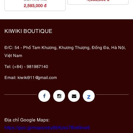
2,593,000 đ
KIWIKI BOUTIQUE
Đ/C: 54 - Phố Tam Khương, Khương Thượng, Đống Đa, Hà Nội,
Việt Nam
Tel: (+84) - 981987140
Email:
kiwiki911@gmail.com
z
Địa chỉ Google Maps:
https://goo.gl/maps/eby8bKyks7Bx89oa6