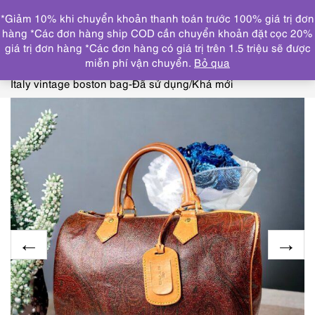
0
*Giảm 10% khi chuyển khoản thanh toán trước 100% giá trị đơn
DANH MỤC
hàng *Các đơn hàng ship COD cần chuyển khoản đặt cọc 20%
giá trị đơn hàng *Các đơn hàng có giá trị trên 1.5 triệu sẽ được
Trang chủ
TÚI XÁCH
COACH, FURLA, YSL, ETRO,
miễn phí vận chuyển.
Bỏ qua
SAMATHA THAVASA
5250-Túi xách tay-ETRO Paisley
Italy vintage boston bag-Đã sử dụng/Khá mới