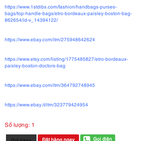
https://www.1stdibs.com/fashion/handbags-purses-
bags/top-handle-bags/etro-bordeaux-paisley-boston-bag-
862654/id-v_14394122/
https://www.ebay.com/itm/275948642624
https://www.etsy.com/listing/1775485827/etro-bordeaux-
paisley-boston-doctors-bag
https://www.ebay.com/itm/364792748945
https://www.ebay.it/itm/323779424954
Số lượng: 1
5250-
Gọi điện
Đặt hàng ngay
Giỏ hàng