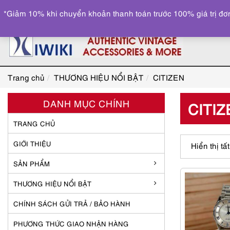
*Giảm 10% khi chuyển khoản thanh toán trước 100% giá trị đơn
Trang chủ
THƯƠNG HIỆU NỔI BẬT
CITIZEN
DANH MỤC CHÍNH
CITIZ
TRANG CHỦ
GIỚI THIỆU
Hiển thị tấ
SẢN PHẨM
THƯƠNG HIỆU NỔI BẬT
CHÍNH SÁCH GỬI TRẢ / BẢO HÀNH
PHƯƠNG THỨC GIAO NHẬN HÀNG