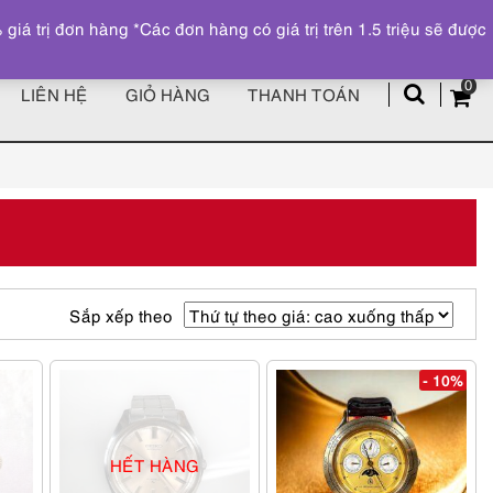
Đăng ký
Tài khoản
z
 trị đơn hàng *Các đơn hàng có giá trị trên 1.5 triệu sẽ được
0
LIÊN HỆ
GIỎ HÀNG
THANH TOÁN
Sắp xếp theo
- 10%
HẾT HÀNG