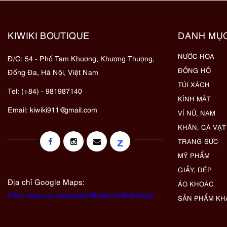
KIWIKI BOUTIQUE
DANH MỤ
NƯỚC HOA
Đ/C: 54 - Phố Tam Khương, Khương Thượng,
ĐỒNG HỒ
Đống Đa, Hà Nội, Việt Nam
TÚI XÁCH
Tel: (+84) - 981987140
KÍNH MẮT
Email:
kiwiki911@gmail.com
VÍ NỮ, NAM
KHĂN, CÀ VẠT
z
TRANG SỨC
MỸ PHẨM
GIẦY, DÉP
Địa chỉ Google Maps:
ÁO KHOÁC
https://goo.gl/maps/eby8bKyks7Bx89oa6
SẢN PHẨM KH