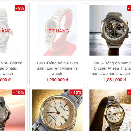
- 9%
-
HÀNG
HẾT HÀNG
ồ nữ-Citizen
1951-Đồng hồ nữ-Yves
2005-Đồng hồ nam/
 automatic
Saint Laurent women’s
Citizen Attesa Titan
s watch
watch
men’s/women’s watch
mới
,000 đ
1,290,000 đ
1,251,000 đ
- 10%
- 10%
-