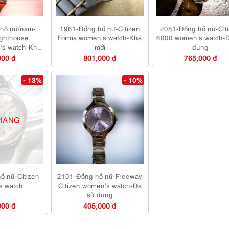
hồ nữ/nam-
1961-Đồng hồ nữ-Citizen
2081-Đồng hồ nữ-Cit
ighthouse
Forma women’s watch-Khá
6000 women’s watch-
’s watch-Khá
mới
dụng
ới
000 đ
801,000 đ
765,000 đ
- 13%
- 10%
HÀNG
ồ nữ-Citizen
2101-Đồng hồ nữ-Freeway
s watch
Citizen women’s watch-Đã
sử dụng
000 đ
405,000 đ