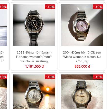
 10%
- 10%
- 10%
nữ-
2038-Đồng hồ nữ/nam-
2004-Đồng hồ nữ-Citizen
ium
Renoma women’s/men’s
Wicca women’s watch-Đã
-Khá
watch-Đã sử dụng
sử dụng
1,161,000 đ
855,000 đ
 10%
- 10%
- 10%