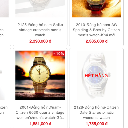
-
2125-Đồng hồ nam-Seiko
2010-Đồng hồ nam-AG
ven
vintage automatic men’s
Spalding & Bros by Citizen
tch
watch
men’s watch-Khá mới
2,390,000 đ
2,385,000 đ
- 10%
HẾT HÀNG
izen
2001-Đồng hồ nữ/nam-
2128-Đồng hồ nữ-Citizen
tch
Citizen 6030 quartz vintage
Date Star automatic
women’s/men’s watch-Gần
women’s watch
như mới
1,881,000 đ
1,755,000 đ