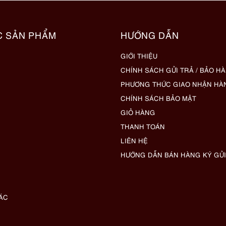
C SẢN PHẨM
HƯỚNG DẪN
GIỚI THIỆU
CHÍNH SÁCH GỬI TRẢ / BẢO H
PHƯƠNG THỨC GIAO NHẬN HÀ
CHÍNH SÁCH BẢO MẬT
GIỎ HÀNG
THANH TOÁN
LIÊN HỆ
HƯỚNG DẪN BÁN HÀNG KÝ GỬI
ÁC