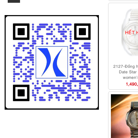
thấp
cao
nhất
nhất
HẾT 
2127-Đồng h
Date Star
women’
1,490