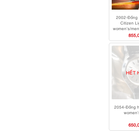
2002-Đồng 
Citizen L
women’s/men
m
855,
HẾT 
2054-Đồng h
women’
650,