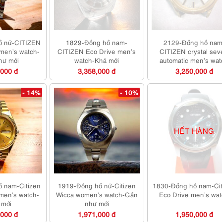
ồ nữ-CITIZEN
1829-Đồng hồ nam-
2129-Đồng hồ nam
men’s watch-
CITIZEN Eco Drive men’s
CITIZEN crystal se
hư mới
watch-Khá mới
automatic men’s wa
,000 đ
3,358,000 đ
3,250,000 đ
- 14%
- 10%
HẾT HÀNG
 nam-Citizen
1919-Đồng hồ nữ-Citizen
1830-Đồng hồ nam-Cit
men’s watch-
Wicca women’s watch-Gần
Eco Drive men’s wa
 mới
như mới
,000 đ
1,971,000 đ
1,950,000 đ