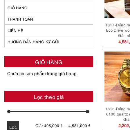
GIỎ HÀNG
THANH TOÁN
1817-Đồng h
Eco Drive wo
LIÊN HỆ
Gần n
4,581
HƯỚNG DẪN HÀNG KÝ GỬI
GIỎ HÀNG
Chưa có sản phẩm trong giỏ hàng.
Lọc theo giá
1818-Đồng hồ
6100 quartz 
Khá
2,202
Giá
Giá
Giá:
405,000 ₫
—
4,581,000 ₫
Lọc