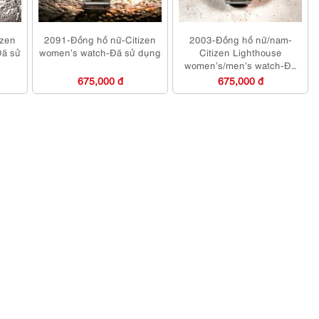
izen
2091-Đồng hồ nữ-Citizen
2003-Đồng hồ nữ/nam-
Đã sử
women’s watch-Đã sử dụng
Citizen Lighthouse
women’s/men’s watch-Đã
sử dụng
675,000 đ
675,000 đ