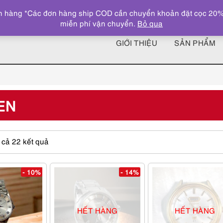
 hàng *Các đơn hàng ship COD cần chuyển khoản đặt cọc 20% giá
miễn phí vận chuyển.
Bỏ qua
GIỚI THIỆU
SẢN PHẨM
EN
Được
t cả 22 kết quả
sắp
xếp
theo
- 10%
- 14%
giá:
cao
đến
HẾT HÀNG
HẾT HÀNG
thấp