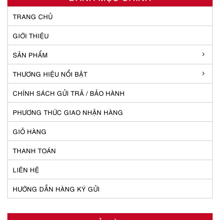
TRANG CHỦ
GIỚI THIỆU
SẢN PHẨM
THƯƠNG HIỆU NỔI BẬT
CHÍNH SÁCH GỬI TRẢ / BẢO HÀNH
PHƯƠNG THỨC GIAO NHẬN HÀNG
GIỎ HÀNG
THANH TOÁN
LIÊN HỆ
HƯỚNG DẪN HÀNG KÝ GỬI