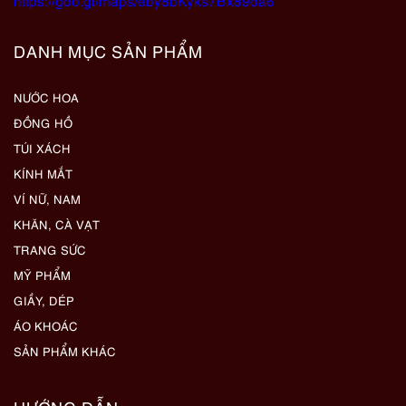
https://goo.gl/maps/eby8bKyks7Bx89oa6
DANH MỤC SẢN PHẨM
NƯỚC HOA
ĐỒNG HỒ
TÚI XÁCH
KÍNH MẮT
VÍ NỮ, NAM
KHĂN, CÀ VẠT
TRANG SỨC
MỸ PHẨM
GIẦY, DÉP
ÁO KHOÁC
SẢN PHẨM KHÁC