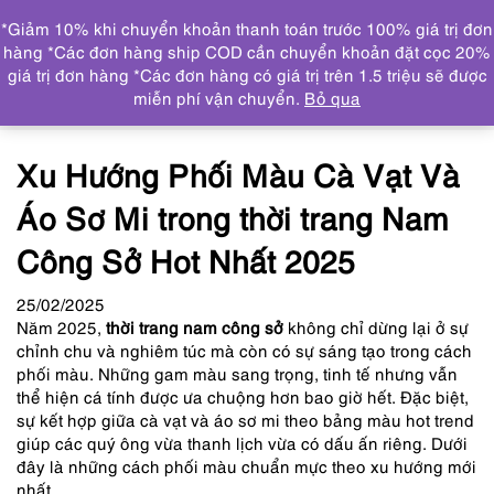
0
*Giảm 10% khi chuyển khoản thanh toán trước 100% giá trị đơn
DANH MỤC
hàng *Các đơn hàng ship COD cần chuyển khoản đặt cọc 20%
giá trị đơn hàng *Các đơn hàng có giá trị trên 1.5 triệu sẽ được
Trang chủ
Tin tức
Xu Hướng Phối Màu Cà Vạt Và Áo
miễn phí vận chuyển.
Bỏ qua
Sơ Mi trong thời trang Nam Công Sở Hot Nhất 2025
Xu Hướng Phối Màu Cà Vạt Và
Áo Sơ Mi trong thời trang Nam
Công Sở Hot Nhất 2025
25
/02
/2025
Năm 2025,
thời trang nam công sở
không chỉ dừng lại ở sự
chỉnh chu và nghiêm túc mà còn có sự sáng tạo trong cách
phối màu. Những gam màu sang trọng, tinh tế nhưng vẫn
thể hiện cá tính được ưa chuộng hơn bao giờ hết. Đặc biệt,
sự kết hợp giữa cà vạt và áo sơ mi theo bảng màu hot trend
giúp các quý ông vừa thanh lịch vừa có dấu ấn riêng. Dưới
đây là những cách phối màu chuẩn mực theo xu hướng mới
nhất.