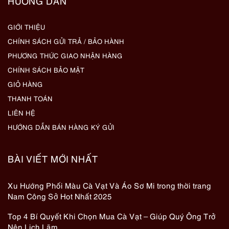
HƯỚNG DẪN
GIỚI THIỆU
CHÍNH SÁCH GỬI TRẢ / BẢO HÀNH
PHƯƠNG THỨC GIAO NHẬN HÀNG
CHÍNH SÁCH BẢO MẬT
GIỎ HÀNG
THANH TOÁN
LIÊN HỆ
HƯỚNG DẪN BÁN HÀNG KÝ GỬI
BÀI VIẾT MỚI NHẤT
Xu Hướng Phối Màu Cà Vạt Và Áo Sơ Mi trong thời trang
Nam Công Sở Hot Nhất 2025
Top 4 Bí Quyết Khi Chọn Mua Cà Vạt – Giúp Quý Ông Trở
Nên Lịch Lãm