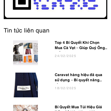
Tin tức liên quan
Top 4 Bí Quyết Khi Chọn
Mua Cà Vạt – Giúp Quý Ông
Trở Nên Lịch Lãm
24
/02
/2025
Caravat hàng hiệu đã qua
sử dụng – Bí quyết nâng
tầm phong cách cho dân
18
/02
/2025
văn phòng
Bí Quyết Mua Túi Hiệu Giá