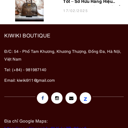
Tốt – Sở Hữu Hàng Hiệu
Chính Hãng Với Chi Phí Tiết
17
/02
/2025
Kiệm
KIWIKI BOUTIQUE
Đ/C: 54 - Phố Tam Khương, Khương Thượng, Đống Đa, Hà Nội,
Việt Nam
Tel: (+84) - 981987140
Email:
kiwiki911@gmail.com
z
Địa chỉ Google Maps: