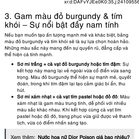
xr:d:DAFvYJEe0K0:35,j:2410955
3. Gam màu đỏ burgundy & tím
khói – Sự nổi bật đầy nam tính
Nếu bạn muốn tạo ấn tượng mạnh mẽ và khác biệt, bảng
màu đỏ burgundy và tím khói sẽ là sự lựa chọn hoàn hảo.
Những màu sắc này mang đến sự quyến rũ, đẳng cấp và
thể hiện cá tính mạnh.
Sơ mi trắng + cà vạt đỏ burgundy hoặc tím đậm
: Sự
kết hợp này mang lại vẻ ngoài vừa cổ điển vừa sang
trọng. Màu đỏ burgundy thể hiện sự mạnh mẽ, quyết
đoán, trong khi tím đậm lại tạo cảm giác bí ẩn, thu
hút.
Sơ mi xám nhạt + cà vạt tím pastel hoặc đỏ đô
: Màu
xám nhạt là gam màu trung tính, dễ phối với nhiều
màu sắc khác nhau. Khi kết hợp cùng cà vạt tím
pastel hoặc đỏ đô, trang phục vừa giữ được vẻ thanh
lịch, vừa có điểm nhấn sáng tạo.
Xem thêm:
Nước hoa nữ Dior Poison giá bao nhiêu?