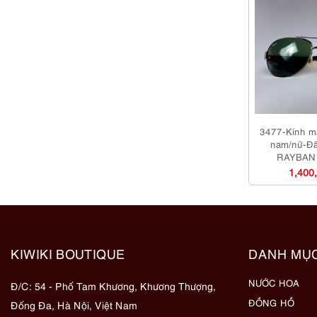
3477-Kính m
nam/nữ-Đã
RAYBAN
sungl
1,400
KIWIKI BOUTIQUE
DANH MỤ
NƯỚC HOA
Đ/C: 54 - Phố Tam Khương, Khương Thượng,
ĐỒNG HỒ
Đống Đa, Hà Nội, Việt Nam