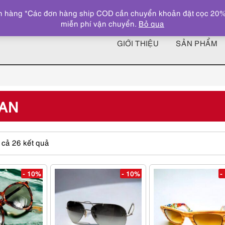
 hàng *Các đơn hàng ship COD cần chuyển khoản đặt cọc 20% giá
miễn phí vận chuyển.
Bỏ qua
GIỚI THIỆU
SẢN PHẨM
AN
Được
t cả 26 kết quả
sắp
xếp
theo
- 10%
- 10%
-
giá:
cao
đến
thấp