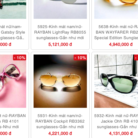
mát nữ/nam-
5925-Kính mát nam/nữ-
5638-Kính mát nữ-
Gatsby Style
RAYBAN LightRay RB8055
BAN WAYFARER RB2
glasses-Gần
sunglasses-Gần như mới
Special Edition Sungla
 mới
Như mới
,000 đ
5,121,000 đ
4,940,000 đ
- 10%
- 10%
-
át nữ-RAYBAN
5931-Kính mát nam/nữ-
5932-Kính mát nữ-RA
h RB 4101
RAYBAN Cockpit RB3362
Jackie Ohh RB 41
s-Như mới
sunglasses-Gần như mới
sunglasses-Gần như 
,000 đ
4,221,000 đ
4,131,000 đ