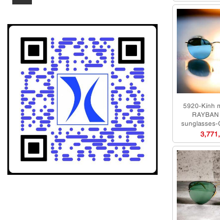
thấp
cao
nhất
nhất
5920-Kính 
RAYBAN
sunglasses-
3,771