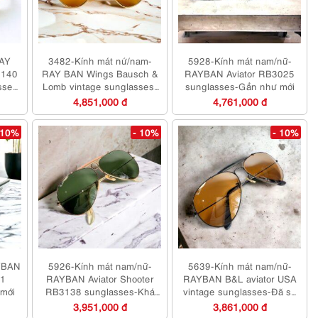
RAY
3482-Kính mát nứ/nam-
5928-Kính mát nam/nữ-
140
RAY BAN Wings Bausch &
RAYBAN Aviator RB3025
sses-
Lomb vintage sunglasses-
sunglasses-Gần như mới
Đã sử dụng/Khá mới
4,851,000 đ
4,761,000 đ
 10%
- 10%
- 10%
YBAN
5926-Kính mát nam/nữ-
5639-Kính mát nam/nữ-
01
RAYBAN Aviator Shooter
RAYBAN B&L aviator USA
mới
RB3138 sunglasses-Khá
vintage sunglasses-Đã sử
mới
dụng
3,951,000 đ
3,861,000 đ