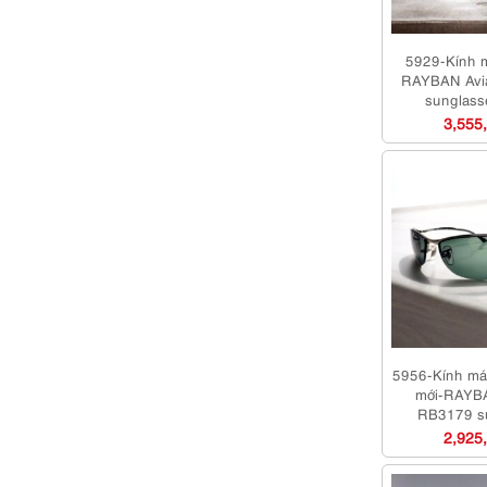
5929-Kính 
RAYBAN Avi
sunglass
dụng/K
3,555
5956-Kính má
mới-RAYB
RB3179 s
2,925