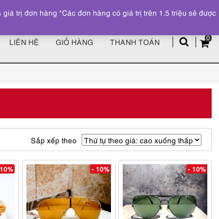
Đăng ký
Tài khoản
z
 trị đơn hàng *Các đơn hàng có giá trị trên 1.5 triệu sẽ được
0
LIÊN HỆ
GIỎ HÀNG
THANH TOÁN
Sắp xếp theo
 10%
- 10%
- 10%