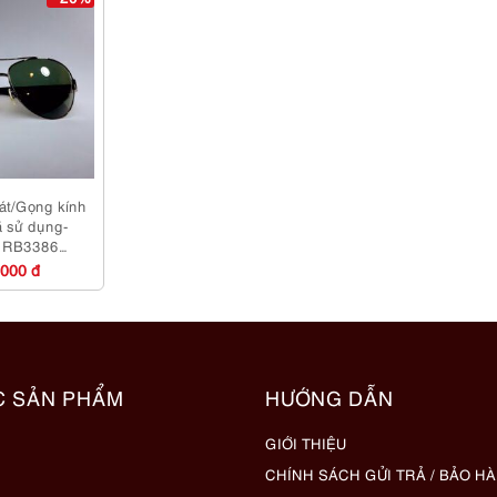
át/Gọng kính
 sử dụng-
 RB3386
asses
,000 đ
C SẢN PHẨM
HƯỚNG DẪN
GIỚI THIỆU
CHÍNH SÁCH GỬI TRẢ / BẢO H