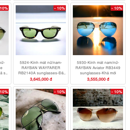
 10%
- 10%
- 10%
nữ-
5924-Kính mát nữ/nam-
5930-Kính mát nam/nữ-
ce
RAYBAN WAYFARER
RAYBAN Aviator RB3449
ã sử
RB2140A sunglasses-Đã
sunglasses-Khá mới
sử dụng/Khá mới
3,645,000 đ
3,555,000 đ
 10%
- 10%
- 10%