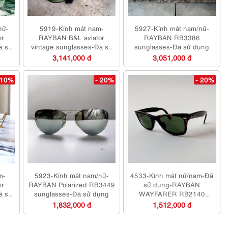
nữ-
5919-Kính mát nam-
5927-Kính mát nam/nữ-
or
RAYBAN B&L aviator
RAYBAN RB3386
ã sử
vintage sunglasses-Đã sử
sunglasses-Đã sử dụng
dụng
3,141,000 đ
3,051,000 đ
 10%
- 20%
- 20%
m-
5923-Kính mát nam/nữ-
4533-Kính mát nữ/nam-Đã
or
RAYBAN Polarized RB3449
sử dụng-RAYBAN
ã sử
sunglasses-Đã sử dụng
WAYFARER RB2140
sunglasses
1,832,000 đ
1,512,000 đ