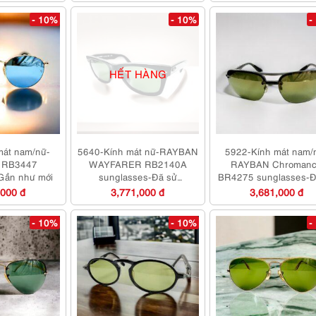
- 10%
- 10%
-
HẾT HÀNG
mát nam/nữ-
5640-Kính mát nữ-RAYBAN
5922-Kính mát nam/
 RB3447
WAYFARER RB2140A
RAYBAN Chroman
Gần như mới
sunglasses-Đã sử
BR4275 sunglasses-Đ
dụng/Khá mới
dụng/Khá mới
,000 đ
3,771,000 đ
3,681,000 đ
- 10%
- 10%
-