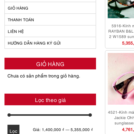
GIỎ HÀNG
THANH TOÁN
5916-Kính 
RAYBAN B&L 
LIÊN HỆ
2 W1589 sun
như
5,355
HƯỚNG DẪN HÀNG KÝ GỬI
GIỎ HÀNG
Chưa có sản phẩm trong giỏ hàng.
Lọc theo giá
4521-Kính m
Jackie Oh
sunglasse
4,761
Giá
Giá
Giá:
1,400,000 ₫
—
5,355,000 ₫
Lọc