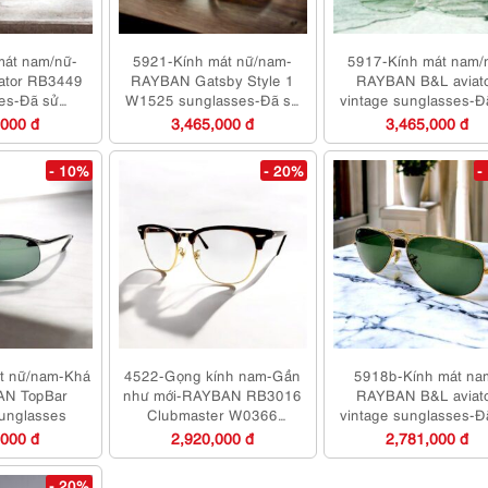
mát nam/nữ-
5921-Kính mát nữ/nam-
5917-Kính mát nam/
ator RB3449
RAYBAN Gatsby Style 1
RAYBAN B&L aviat
es-Đã sử
W1525 sunglasses-Đã sử
vintage sunglasses-Đ
há mới
dụng/Khá mới
dụng/Khá mới
,000 đ
3,465,000 đ
3,465,000 đ
- 10%
- 20%
-
t nữ/nam-Khá
4522-Gọng kính nam-Gần
5918b-Kính mát na
AN TopBar
như mới-RAYBAN RB3016
RAYBAN B&L aviat
unglasses
Clubmaster W0366
vintage sunglasses-Đ
eyeglasses frame
dụng
,000 đ
2,920,000 đ
2,781,000 đ
- 20%