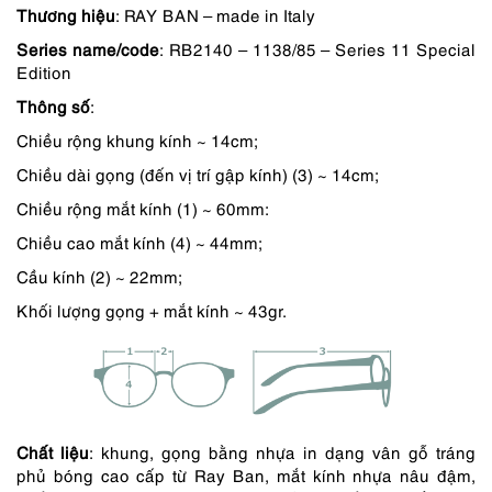
Thương hiệu
: RAY BAN – made in Italy
5,490,000 ₫.
là:
Series name/code
: RB2140 – 1138/85 – Series 11 Special
4,940,000 ₫.
Edition
Thông số
:
Chiều rộng khung kính ~ 14cm;
Chiều dài gọng (đến vị trí gập kính) (3) ~ 14cm;
Chiều rộng mắt kính (1) ~ 60mm:
Chiều cao mắt kính (4) ~ 44mm;
Cầu kính (2) ~ 22mm;
Khối lượng gọng + mắt kính ~ 43gr.
Chất liệu
: khung, gọng bằng nhựa in dạng vân gỗ tráng
phủ bóng cao cấp từ Ray Ban, mắt kính nhựa nâu đậm,