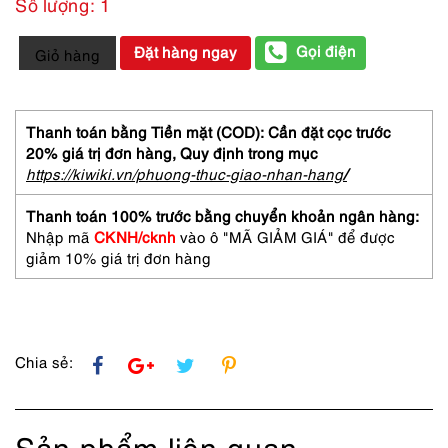
Số lượng: 1
5638-
Gọi điện
Đặt hàng ngay
Giỏ hàng
Kính
mát
nữ-
RAY
Thanh toán bằng Tiền mặt (COD): Cần đặt cọc trước
BAN
20% giá trị đơn hàng,
Quy định trong mục
WAYFARER
https://kiwiki.vn/phuong-thuc-giao-nhan-hang
/
RB2140
Special
Thanh toán 100% trước bằng chuyển khoản ngân hàng:
Edition
Nhập mã
CKNH/cknh
vào ô "MÃ GIẢM GIÁ" để được
Sunglasses-
giảm 10% giá trị đơn hàng
Như
mới
số
lượng
Chia sẻ:
Sản phẩm liên quan