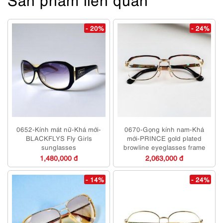
- 20%
- 24%
0652-Kính mát nữ-Khá mới-
0670-Gọng kính nam-Khá
BLACKFLYS Fly Girls
mới-PRINCE gold plated
sunglasses
browline eyeglasses frame
1,480,000 đ
2,063,000 đ
- 14%
- 24%