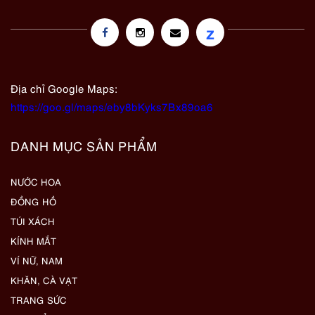
z
Địa chỉ Google Maps:
https://goo.gl/maps/eby8bKyks7Bx89oa6
DANH MỤC SẢN PHẨM
NƯỚC HOA
ĐỒNG HỒ
TÚI XÁCH
KÍNH MẮT
VÍ NỮ, NAM
KHĂN, CÀ VẠT
TRANG SỨC