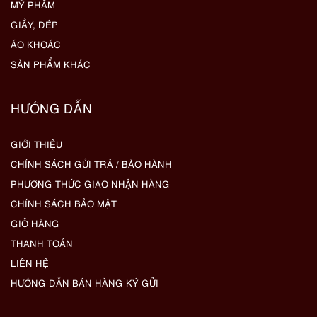
MỸ PHẨM
GIẦY, DÉP
ÁO KHOÁC
SẢN PHẨM KHÁC
HƯỚNG DẪN
GIỚI THIỆU
CHÍNH SÁCH GỬI TRẢ / BẢO HÀNH
PHƯƠNG THỨC GIAO NHẬN HÀNG
CHÍNH SÁCH BẢO MẬT
GIỎ HÀNG
THANH TOÁN
LIÊN HỆ
HƯỚNG DẪN BÁN HÀNG KÝ GỬI