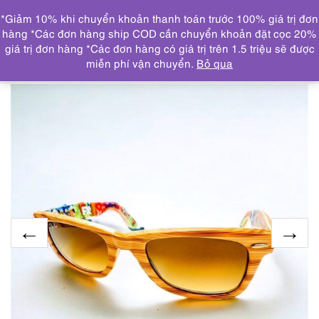
0
*Giảm 10% khi chuyển khoản thanh toán trước 100% giá trị đơn
DANH MỤC
hàng *Các đơn hàng ship COD cần chuyển khoản đặt cọc 20%
giá trị đơn hàng *Các đơn hàng có giá trị trên 1.5 triệu sẽ được
Trang chủ
KÍNH MẮT
5638-Kính mát nữ-RAY BAN
miễn phí vận chuyển.
Bỏ qua
WAYFARER RB2140 Special Edition Sunglasses-Như mới