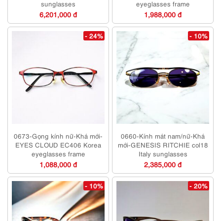
sunglasses
eyeglasses frame
6,201,000 đ
1,988,000 đ
- 24%
- 10%
0673-Gọng kính nữ-Khá mới-
0660-Kính mát nam/nữ-Khá
EYES CLOUD EC406 Korea
mới-GENESIS RITCHIE col18
eyeglasses frame
Italy sunglasses
1,088,000 đ
2,385,000 đ
- 10%
- 20%