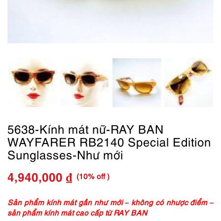
5638-Kính mát nữ-RAY BAN
WAYFARER RB2140 Special Edition
Sunglasses-Như mới
(10% off )
4,940,000
₫
Giá
Giá
gốc
hiện
Sản phẩm kính mát gần như mới – không có nhược điểm –
sản phẩm kính mát cao cấp từ RAY BAN
là:
tại