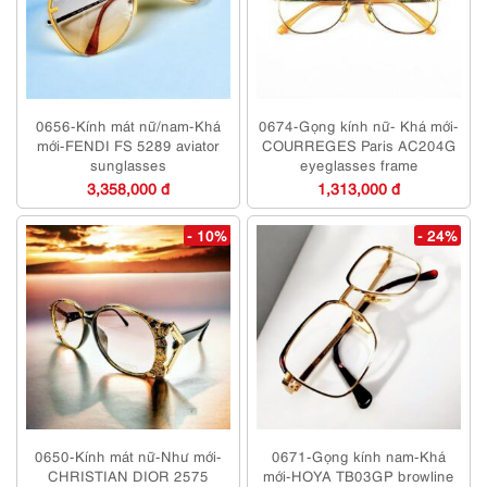
0656-Kính mát nữ/nam-Khá
0674-Gọng kính nữ- Khá mới-
mới-FENDI FS 5289 aviator
COURREGES Paris AC204G
sunglasses
eyeglasses frame
3,358,000 đ
1,313,000 đ
- 10%
- 24%
0650-Kính mát nữ-Như mới-
0671-Gọng kính nam-Khá
CHRISTIAN DIOR 2575
mới-HOYA TB03GP browline