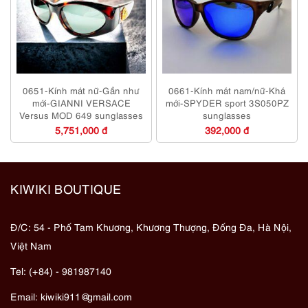
0651-Kính mát nữ-Gần như
0661-Kính mát nam/nữ-Khá
mới-GIANNI VERSACE
mới-SPYDER sport 3S050PZ
Versus MOD 649 sunglasses
sunglasses
5,751,000 đ
392,000 đ
KIWIKI BOUTIQUE
Đ/C: 54 - Phố Tam Khương, Khương Thượng, Đống Đa, Hà Nội,
Việt Nam
Tel: (+84) - 981987140
Email:
kiwiki911@gmail.com