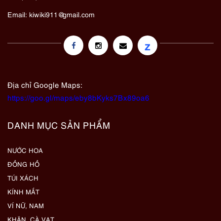
Email:
kiwiki911@gmail.com
z
Địa chỉ Google Maps:
https://goo.gl/maps/eby8bKyks7Bx89oa6
DANH MỤC SẢN PHẨM
NƯỚC HOA
ĐỒNG HỒ
TÚI XÁCH
KÍNH MẮT
VÍ NỮ, NAM
KHĂN, CÀ VẠT