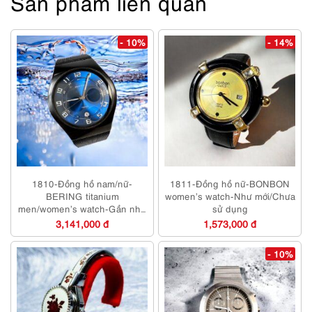
Sản phẩm liên quan
- 10%
- 14%
1810-Đồng hồ nam/nữ-
1811-Đồng hồ nữ-BONBON
BERING titanium
women’s watch-Như mới/Chưa
men/women’s watch-Gần như
sử dụng
mới
3,141,000 đ
1,573,000 đ
- 10%