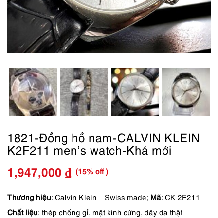
1821-Đồng hồ nam-CALVIN KLEIN
K2F211 men’s watch-Khá mới
(15% off )
1,947,000
₫
Giá
Giá
gốc
hiện
Thương hiệu
: Calvin Klein – Swiss made;
Mã
: CK 2F211
Chất liệu
: thép chống gỉ, mặt kính cứng, dây da thật
là:
tại