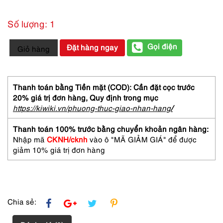
Số lượng: 1
1821-
Gọi điện
Đặt hàng ngay
Giỏ hàng
Đồng
hồ
nam-
CALVIN
Thanh toán bằng Tiền mặt (COD): Cần đặt cọc trước
KLEIN
20% giá trị đơn hàng,
Quy định trong mục
K2F211
https://kiwiki.vn/phuong-thuc-giao-nhan-hang
/
men's
watch-
Thanh toán 100% trước bằng chuyển khoản ngân hàng:
Khá
Nhập mã
CKNH/cknh
vào ô "MÃ GIẢM GIÁ" để được
mới
giảm 10% giá trị đơn hàng
số
lượng
Chia sẻ: