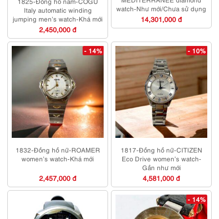
1825-Đồng hồ nam-COGU
watch-Như mới/Chưa sử dụng
Italy automatic winding
jumping men’s watch-Khá mới
14,301,000 đ
2,450,000 đ
- 14%
- 10%
1832-Đồng hồ nữ-ROAMER
1817-Đồng hồ nữ-CITIZEN
women’s watch-Khá mới
Eco Drive women’s watch-
Gần như mới
2,457,000 đ
4,581,000 đ
- 14%