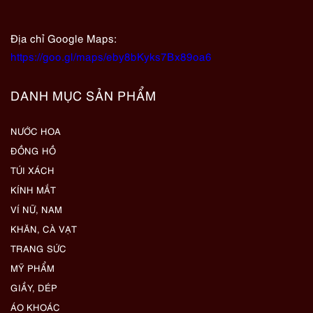
Địa chỉ Google Maps:
https://goo.gl/maps/eby8bKyks7Bx89oa6
DANH MỤC SẢN PHẨM
NƯỚC HOA
ĐỒNG HỒ
TÚI XÁCH
KÍNH MẮT
VÍ NỮ, NAM
KHĂN, CÀ VẠT
TRANG SỨC
MỸ PHẨM
GIẦY, DÉP
ÁO KHOÁC