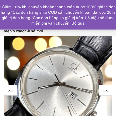
0
*Giảm 10% khi chuyển khoản thanh toán trước 100% giá trị đơn
DANH MỤC
hàng *Các đơn hàng ship COD cần chuyển khoản đặt cọc 20%
giá trị đơn hàng *Các đơn hàng có giá trị trên 1.5 triệu sẽ được
Trang chủ
THƯƠNG HIỆU NỔI BẬT
CALVIN
miễn phí vận chuyển.
Bỏ qua
KLEIN
1821-Đồng hồ nam-CALVIN KLEIN K2F211
men’s watch-Khá mới