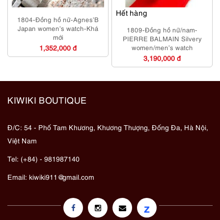
Hết hàng
1804-Đồng hồ nữ-Agnes’B
Japan women’s watch-Khá
1809-Đồng hồ nữ/nam-
mới
PIERRE BALMAIN Silvery
1,352,000 đ
women/men’s watch
3,190,000 đ
KIWIKI BOUTIQUE
Đ/C: 54 - Phố Tam Khương, Khương Thượng, Đống Đa, Hà Nội,
Việt Nam
Tel: (+84) - 981987140
Email:
kiwiki911@gmail.com
z