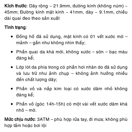
Kích thước
: Dây rộng ~ 21.9mm, đường kính (không núm) ~
2,290,000 ₫.
là:
45mm; Đường kính mặt kính ~ 41mm, dày ~ 9.1mm, chiều
1,947,000 ₫.
dài quai đeo theo sản xuất
Tình trạng
:
Đồng hồ đã sử dụng, mặt kính có 01 vết xước mờ –
mảnh – gần như không nhìn thấy;
Phần quai da khá mới, không xước – sờn – bạc màu
đáng kể;
Lớp lót da phía trong có phần hơi nhăn do đã sử dụng
và lưu trữ như ảnh chụp – không ảnh hưởng nhiều
đến chất lượng dây;
Phần vỏ và nắp kim loại có xước dăm nhỏ không
đáng kể;
Phần vỏ (góc 14h-15h) có một vài vết xước dăm khá
nhỏ – mờ.
Mức chịu nước
: 3ATM – phù hợp rửa tay, đi mưa; không phù
hợp tắm hoặc bơi lội