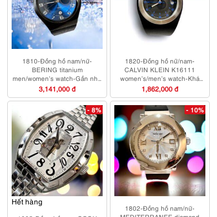
1810-Đồng hồ nam/nữ-
1820-Đồng hồ nữ/nam-
BERING titanium
CALVIN KLEIN K16111
men/women’s watch-Gần như
women’s/men’s watch-Khá
mới
mới/Chưa sử dụng
3,141,000 đ
1,862,000 đ
- 8%
- 10%
Hết hàng
1802-Đồng hồ nam/nữ-
MEDITERRANEE diamond