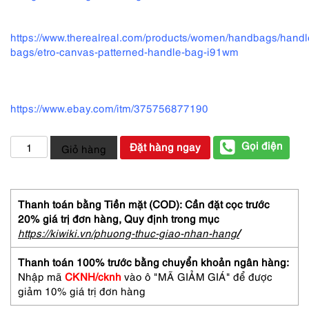
https://www.therealreal.com/products/women/handbags/handl
bags/etro-canvas-patterned-handle-bag-i91wm
https://www.ebay.com/itm/375756877190
5318-
Gọi điện
Đặt hàng ngay
Giỏ hàng
Túi
xách
tay-
ETRO
Thanh toán bằng Tiền mặt (COD): Cần đặt cọc trước
Profumi
20% giá trị đơn hàng,
Quy định trong mục
cloth
https://kiwiki.vn/phuong-thuc-giao-nhan-hang
/
handbag-
Như
Thanh toán 100% trước bằng chuyển khoản ngân hàng:
mới
Nhập mã
CKNH/cknh
vào ô "MÃ GIẢM GIÁ" để được
số
giảm 10% giá trị đơn hàng
lượng