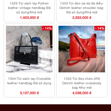
1325-Túi xách tay-Python
1333-Túi đeo vai da đà điểu-
leather vintage handbag-Đã
Ostrich leather shoulder bag-
sử dụng/Khá mới
Đã sử dụng/Khá mới
1,403,000 đ
2,933,000 đ
- 14%
- 14%
1304-Túi xách tay-Crocodile
1332-Túi đeo chéo-JRA
leather handbag-Đã sử dụng
Ostrich leather crossbody
bag-Như mới
3,137,000 đ
4,038,000 đ