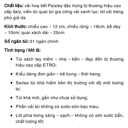
Chất liệu:
vải hoạ tiết Paisley đặc trưng từ thương hiệu cao
2,690,000 ₫.
là:
cấp Italy, viền túi quai túi gia công vải xanh lục; lót vải tráng
2,421,000 ₫.
phủ giả da
Kích thước:
chiều cao ~ 12 cm, chiều rộng ~ 18cm, bề dày
~ 10cm; quai xách dài ~ 25cm
Số ngăn túi:
01 ngăn chính
Tình trạng / Mô tả:
Túi xách tay mềm – nhẹ – bền – đẹp đến từ thương
hiệu cao cấp ETRO;
Kiểu dáng đơn giản – trẻ trung – thời trang;
Series túi khá hiếm trên thị trường với độ mới tương
tự;
Túi khá mới, gần như chưa sử dụng;
Phần vải túi không có xước-sờn-bạc màu;
Lót phía trong sáng – sạch – không có sờn xước bẩn,
chất lượng tốt;