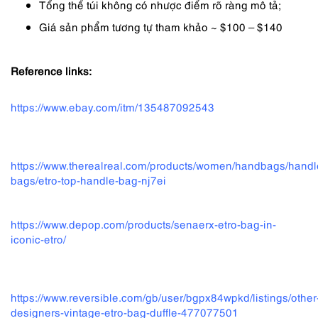
Tổng thể túi không có nhược điểm rõ ràng mô tả;
Giá sản phẩm tương tự tham khảo ~ $100 – $140
Reference links:
https://www.ebay.com/itm/135487092543
https://www.therealreal.com/products/women/handbags/handl
bags/etro-top-handle-bag-nj7ei
https://www.depop.com/products/senaerx-etro-bag-in-
iconic-etro/
https://www.reversible.com/gb/user/bgpx84wpkd/listings/other
designers-vintage-etro-bag-duffle-477077501