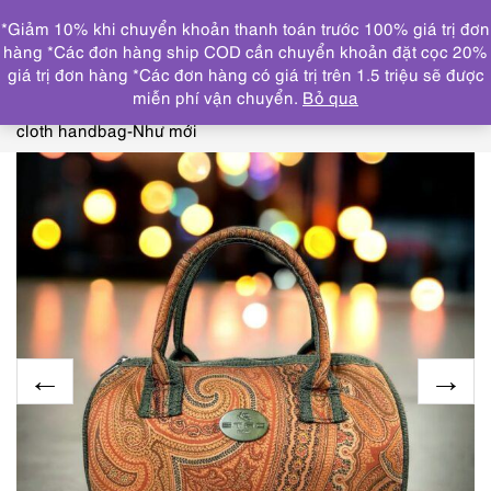
0
*Giảm 10% khi chuyển khoản thanh toán trước 100% giá trị đơn
DANH MỤC
hàng *Các đơn hàng ship COD cần chuyển khoản đặt cọc 20%
giá trị đơn hàng *Các đơn hàng có giá trị trên 1.5 triệu sẽ được
Trang chủ
TÚI XÁCH
COACH, FURLA, YSL, ETRO,
miễn phí vận chuyển.
Bỏ qua
SAMATHA THAVASA
5318-Túi xách tay-ETRO Profumi
cloth handbag-Như mới