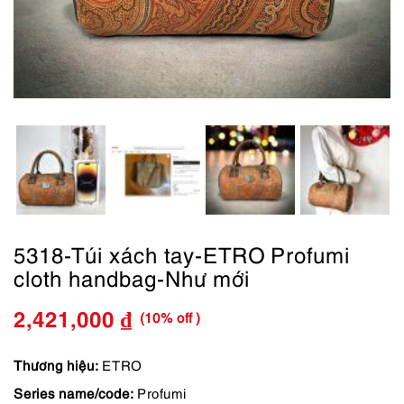
5318-Túi xách tay-ETRO Profumi
cloth handbag-Như mới
(10% off )
2,421,000
₫
Giá
Giá
gốc
hiện
Thương hiệu:
ETRO
Series name/code:
Profumi
là:
tại