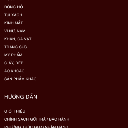
ĐỒNG HỒ
TÚI XÁCH
KÍNH MẮT
VÍ NỮ, NAM
KHĂN, CÀ VẠT
TRANG SỨC
MỸ PHẨM
GIẦY, DÉP
ÁO KHOÁC
SẢN PHẨM KHÁC
HƯỚNG DẪN
GIỚI THIỆU
CHÍNH SÁCH GỬI TRẢ / BẢO HÀNH
PHƯƠNG THỨC GIAO NHẬN HÀNG