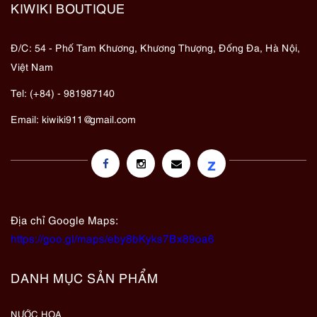
KIWIKI BOUTIQUE
Đ/C: 54 - Phố Tam Khương, Khương Thượng, Đống Đa, Hà Nội,
Việt Nam
Tel: (+84) - 981987140
Email:
kiwiki911@gmail.com
z
Địa chỉ Google Maps:
https://goo.gl/maps/eby8bKyks7Bx89oa6
DANH MỤC SẢN PHẨM
NƯỚC HOA