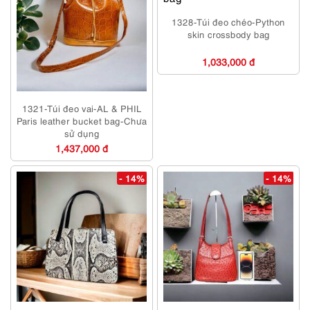
1328-Túi đeo chéo-Python
skin crossbody bag
1,033,000 đ
1321-Túi đeo vai-AL & PHIL
Paris leather bucket bag-Chưa
sử dụng
1,437,000 đ
- 14%
- 14%