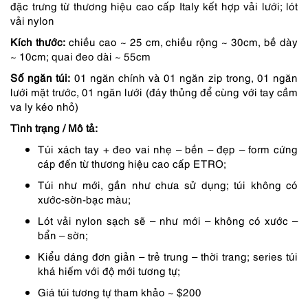
đặc trưng từ thương hiệu cao cấp Italy kết hợp vải lưới; lót
4,590,000 ₫.
là:
vải nylon
4,131,000 ₫.
Kích thước:
chiều cao ~ 25 cm, chiều rộng ~ 30cm, bề dày
~ 10cm; quai đeo dài ~ 55cm
Số ngăn túi:
01 ngăn chính và 01 ngăn zip trong, 01 ngăn
lưới mặt trước, 01 ngăn lưới (đáy thủng để cùng với tay cầm
va ly kéo nhỏ)
Tình trạng / Mô tả:
Túi xách tay + đeo vai nhẹ – bền – đẹp – form cứng
cáp đến từ thương hiệu cao cấp ETRO;
Túi như mới, gần như chưa sử dụng; túi không có
xước-sờn-bạc màu;
Lót vải nylon sạch sẽ – như mới – không có xước –
bẩn – sờn;
Kiểu dáng đơn giản – trẻ trung – thời trang; series túi
khá hiếm với độ mới tương tự;
Giá túi tương tự tham khảo ~ $200