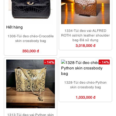
Hết hàng
1334-Túi đeo vai-ALFRED
ROTH ostrich leather shoulder
1306-Túi đeo chéo-Crocodile
bag-Đã sử dụng
skin crossbody bag
3,018,000 đ
350,000 đ
- 14%
- 14%
1328-Túi đeo chéo-Python
skin crossbody bag
1,033,000 đ
1313-Túi đeo vai-Python skin