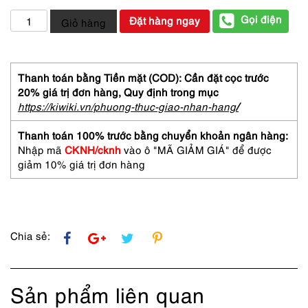
5319-
Gọi điện
Đặt hàng ngay
Giỏ hàng
Túi
xách
tay/
đeo
Thanh toán bằng Tiền mặt (COD): Cần đặt cọc trước
vai-
20% giá trị đơn hàng,
Quy định trong mục
ETRO
https://kiwiki.vn/phuong-thuc-giao-nhan-hang
/
mesh
tote
Thanh toán 100% trước bằng chuyển khoản ngân hàng:
bag-
Nhập mã
CKNH/cknh
vào ô "MÃ GIẢM GIÁ" để được
Như
giảm 10% giá trị đơn hàng
mới
số
lượng
Chia sẻ:
Sản phẩm liên quan