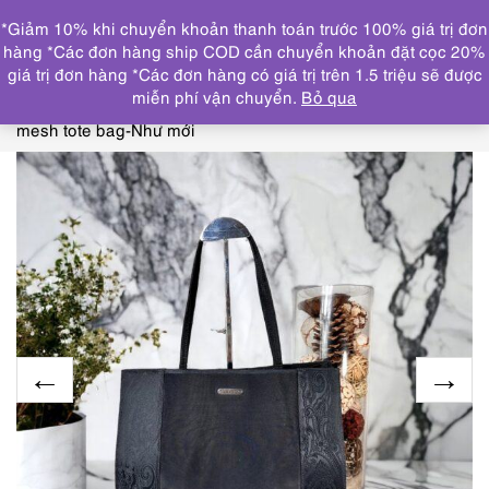
0
*Giảm 10% khi chuyển khoản thanh toán trước 100% giá trị đơn
DANH MỤC
hàng *Các đơn hàng ship COD cần chuyển khoản đặt cọc 20%
giá trị đơn hàng *Các đơn hàng có giá trị trên 1.5 triệu sẽ được
Trang chủ
TÚI XÁCH
COACH, FURLA, YSL, ETRO,
miễn phí vận chuyển.
Bỏ qua
SAMATHA THAVASA
5319-Túi xách tay/đeo vai-ETRO
mesh tote bag-Như mới