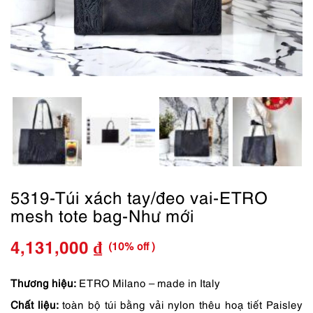
5319-Túi xách tay/đeo vai-ETRO
mesh tote bag-Như mới
(10% off )
4,131,000
₫
Giá
Giá
gốc
hiện
Thương hiệu:
ETRO Milano – made in Italy
Chất liệu:
toàn bộ túi bằng vải nylon thêu hoạ tiết Paisley
là:
tại