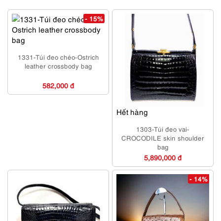
- 15%
1331-Túi đeo chéo-Ostrich
leather crossbody bag
582,000 đ
Hết hàng
1303-Túi đeo vai-
CROCODILE skin shoulder
bag
5,890,000 đ
- 14%