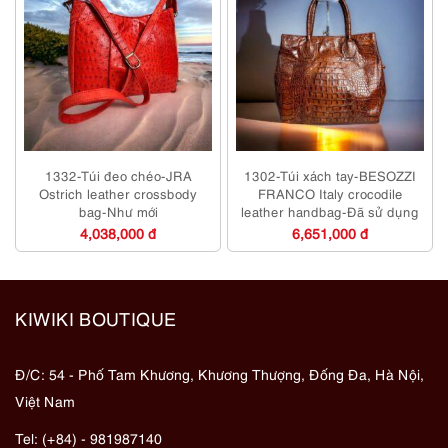
1332-Túi đeo chéo-JRA
1302-Túi xách tay-BESOZZI
Ostrich leather crossbody
FRANCO Italy crocodile
bag-Như mới
leather handbag-Đã sử dụng
4,038,000 đ
6,651,000 đ
KIWIKI BOUTIQUE
Đ/C: 54 - Phố Tam Khương, Khương Thượng, Đống Đa, Hà Nội,
Việt Nam
Tel: (+84) - 981987140