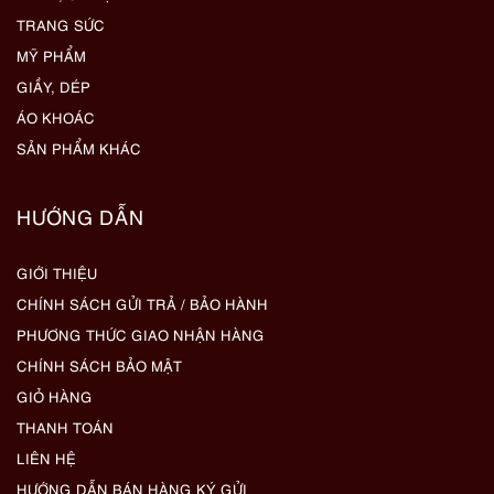
TRANG SỨC
MỸ PHẨM
GIẦY, DÉP
ÁO KHOÁC
SẢN PHẨM KHÁC
HƯỚNG DẪN
GIỚI THIỆU
CHÍNH SÁCH GỬI TRẢ / BẢO HÀNH
PHƯƠNG THỨC GIAO NHẬN HÀNG
CHÍNH SÁCH BẢO MẬT
GIỎ HÀNG
THANH TOÁN
LIÊN HỆ
HƯỚNG DẪN BÁN HÀNG KÝ GỬI