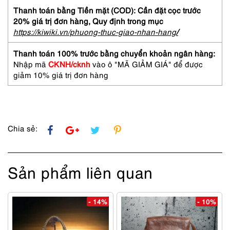
Etro
Thanh toán bằng Tiền mặt (COD): Cần đặt cọc trước
Paisley
20% giá trị đơn hàng,
Quy định trong mục
vintage
https://kiwiki.vn/phuong-thuc-giao-nhan-hang
/
shoulder
bag-
Thanh toán 100% trước bằng chuyển khoản ngân hàng:
Đã
Nhập mã
CKNH/cknh
vào ô "MÃ GIẢM GIÁ" để được
sử
giảm 10% giá trị đơn hàng
dụng
số
lượng
Chia sẻ:
Sản phẩm liên quan
- 14%
- 10%