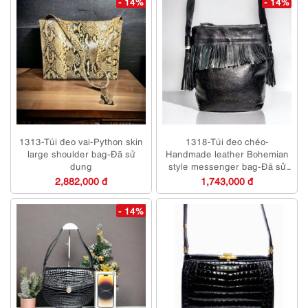
- 14%
- 14%
1313-Túi đeo vai-Python skin
1318-Túi đeo chéo-
large shoulder bag-Đã sử
Handmade leather Bohemian
dụng
style messenger bag-Đã sử
dụng/Khá sạch
2,882,000 đ
1,743,000 đ
- 14%