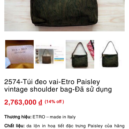
2574-Túi đeo vai-Etro Paisley
vintage shoulder bag-Đã sử dụng
(14% off )
2,763,000
₫
Giá
Giá
gốc
hiện
Thương hiệu:
ETRO – made in Italy
Chất liệu:
da lộn in hoạ tiết đặc trưng Paisley của hãng
là:
tại