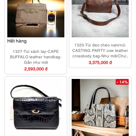
Hết hàng
1320-Túi đeo chéo nam/nữ-
CASTING PARTY cow leather
1327-Túi xách tay-CAPE
crossbody bag-Như mới/Chưa
BUFFALO leather handbag-
sử dụng
Gần như mới
3,375,000 đ
2,593,000 đ
- 14%