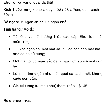
Etro, lót vải vàng, quai da thật
3,250,000 ₫.
là:
Kích thước:
rộng x cao x dày ~ 28x 28 x 7cm; quai xách ~
2,763,000 ₫.
60cm
Số ngăn:
01 ngăn chính; 01 ngăn nhỏ
Tình trạng / Mô tả:
Túi đeo vai từ thương hiệu cao cấp Etro; form túi
mềm, nhẹ;
Túi khá sạch sẽ, một mặt sau túi có sờn sờn bạc màu
nhẹ do đã sử dụng;
Một mặt túi có màu sắc đậm màu hơn so với mặt còn
lại;
Lót phía trong gần như mới; quai da sạch-mới; không
xước-sờn-bẩn;
Giá túi tương tự (màu nâu) tham khảo ~ $145
Reference links: