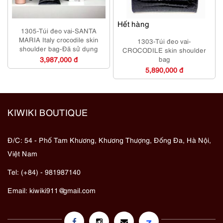
Hết hàng
1305-Túi đeo vai-SANTA
MARIA Italy crocodile skin
1303-Túi đeo vai-
shoulder bag-Đã sử dụng
CROCODILE skin shoulder
3,987,000 đ
bag
5,890,000 đ
KIWIKI BOUTIQUE
Đ/C: 54 - Phố Tam Khương, Khương Thượng, Đống Đa, Hà Nội,
Việt Nam
Tel: (+84) - 981987140
Email:
kiwiki911@gmail.com
z