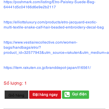
https://poshmark.com/listing/Etro-Paisley-Suede-Bag-
64441d5c04166d6e9e2b2117
https://elliottsluxury.com/products/etro-jacquard-exotic-
multi-textile-snake-calf-hair-beaded-embroidery-decal-bag
https://www.vestiairecollective.com/women-
bags/handbags/etro/?
product_id=32577943&utm_source=rakuten&utm_medium=aff
https://item.rakuten.co.jp/branddepot-japan/t16561/
Số lượng: 1
2574-
Gọi điện
Đặt hàng ngay
Giỏ hàng
Túi
đeo
vai-