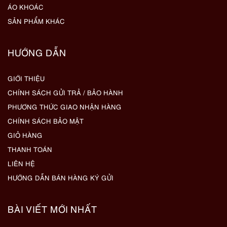
ÁO KHOÁC
SẢN PHẨM KHÁC
HƯỚNG DẪN
GIỚI THIỆU
CHÍNH SÁCH GỬI TRẢ / BẢO HÀNH
PHƯƠNG THỨC GIAO NHẬN HÀNG
CHÍNH SÁCH BẢO MẬT
GIỎ HÀNG
THANH TOÁN
LIÊN HỆ
HƯỚNG DẪN BÁN HÀNG KÝ GỬI
BÀI VIẾT MỚI NHẤT