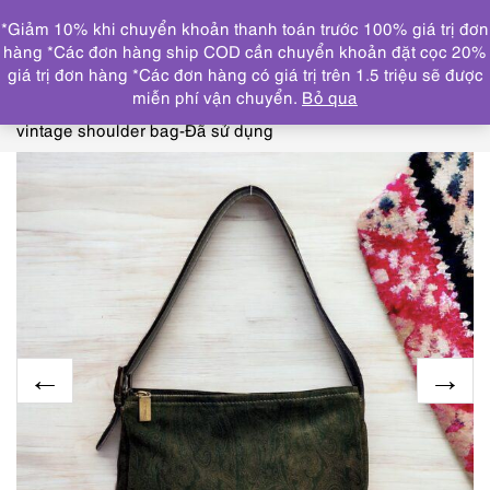
0
*Giảm 10% khi chuyển khoản thanh toán trước 100% giá trị đơn
DANH MỤC
hàng *Các đơn hàng ship COD cần chuyển khoản đặt cọc 20%
giá trị đơn hàng *Các đơn hàng có giá trị trên 1.5 triệu sẽ được
Trang chủ
TÚI XÁCH
COACH, FURLA, YSL, ETRO,
miễn phí vận chuyển.
Bỏ qua
SAMATHA THAVASA
2574-Túi đeo vai-Etro Paisley
vintage shoulder bag-Đã sử dụng