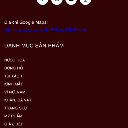
Địa chỉ Google Maps:
https://goo.gl/maps/eby8bKyks7Bx89oa6
DANH MỤC SẢN PHẨM
NƯỚC HOA
ĐỒNG HỒ
TÚI XÁCH
KÍNH MẮT
VÍ NỮ, NAM
KHĂN, CÀ VẠT
TRANG SỨC
MỸ PHẨM
GIẦY, DÉP