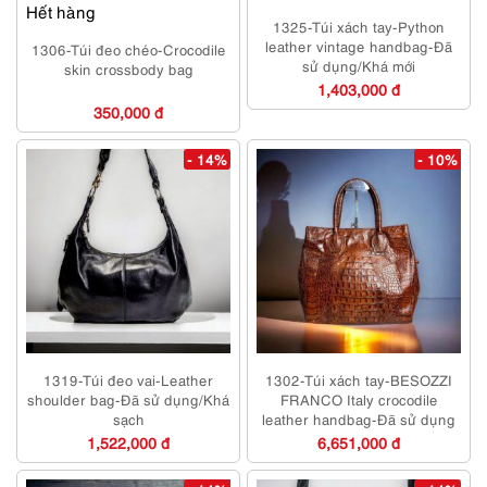
Hết hàng
1325-Túi xách tay-Python
leather vintage handbag-Đã
1306-Túi đeo chéo-Crocodile
sử dụng/Khá mới
skin crossbody bag
1,403,000 đ
350,000 đ
- 14%
- 10%
1319-Túi đeo vai-Leather
1302-Túi xách tay-BESOZZI
shoulder bag-Đã sử dụng/Khá
FRANCO Italy crocodile
sạch
leather handbag-Đã sử dụng
1,522,000 đ
6,651,000 đ