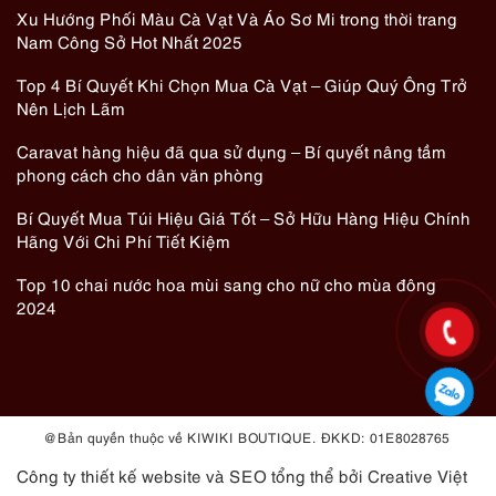
Xu Hướng Phối Màu Cà Vạt Và Áo Sơ Mi trong thời trang
Nam Công Sở Hot Nhất 2025
Top 4 Bí Quyết Khi Chọn Mua Cà Vạt – Giúp Quý Ông Trở
Nên Lịch Lãm
Caravat hàng hiệu đã qua sử dụng – Bí quyết nâng tầm
phong cách cho dân văn phòng
Bí Quyết Mua Túi Hiệu Giá Tốt – Sở Hữu Hàng Hiệu Chính
Hãng Với Chi Phí Tiết Kiệm
Top 10 chai nước hoa mùi sang cho nữ cho mùa đông
2024
@ Bản quyền thuộc về KIWIKI BOUTIQUE. ĐKKD: 01E8028765
Công ty thiết kế website
và
SEO tổng thể
bởi Creative Việt