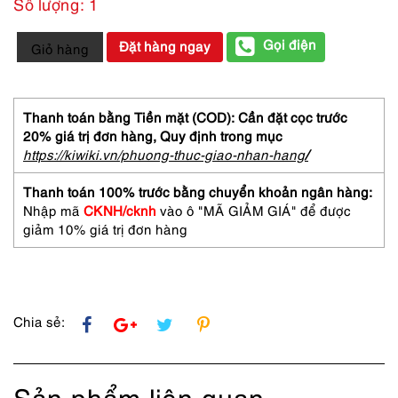
Số lượng: 1
1257-
Gọi điện
Đặt hàng ngay
Giỏ hàng
Caravat-
GIORGIO
ARMANI
silk
Thanh toán bằng Tiền mặt (COD): Cần đặt cọc trước
tie
20% giá trị đơn hàng,
Quy định trong mục
9.2cm-
https://kiwiki.vn/phuong-thuc-giao-nhan-hang
/
Gần
như
Thanh toán 100% trước bằng chuyển khoản ngân hàng:
mới
Nhập mã
CKNH/cknh
vào ô "MÃ GIẢM GIÁ" để được
số
giảm 10% giá trị đơn hàng
lượng
Chia sẻ:
Sản phẩm liên quan