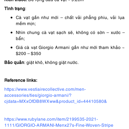
2,690,000 ₫.
là:
Tình trạng
:
1,872,000 ₫.
Cà vạt gần như mới – chất vải phẳng phiu, vải lụa
mềm mịn;
Nhìn chung cà vạt sạch sẽ, không có sờn – xước –
bẩn;
Giá cà vạt Giorgio Armani gần như mới tham khảo ~
$200 – $350
Bảo quản
: giặt khô, không giặt nước.
Reference links:
https://www.vestiairecollective.com/men-
accessories/ties/giorgio-armani/?
cjdata=MXxOfDB8WXww&product_id=44410580&
https://www.rubylane.com/item/2199535-2021-
1111/GIORGIO-ARMANI-Menx27s-Fine-Woven-Stripe