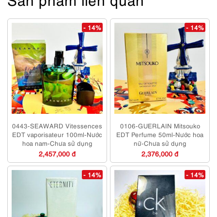
- 14%
- 14%
0443-SEAWARD Vitessences
0106-GUERLAIN Mitsouko
EDT vaporisateur 100ml-Nước
EDT Perfume 50ml-Nước hoa
hoa nam-Chưa sử dụng
nữ-Chưa sử dụng
2,457,000 đ
2,376,000 đ
- 14%
- 14%