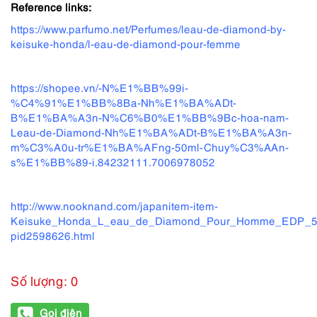
Reference links:
https://www.parfumo.net/Perfumes/leau-de-diamond-by-
keisuke-honda/l-eau-de-diamond-pour-femme
https://shopee.vn/-N%E1%BB%99i-
%C4%91%E1%BB%8Ba-Nh%E1%BA%ADt-
B%E1%BA%A3n-N%C6%B0%E1%BB%9Bc-hoa-nam-
Leau-de-Diamond-Nh%E1%BA%ADt-B%E1%BA%A3n-
m%C3%A0u-tr%E1%BA%AFng-50ml-Chuy%C3%AAn-
s%E1%BB%89-i.84232111.7006978052
http://www.nooknand.com/japanitem-item-
Keisuke_Honda_L_eau_de_Diamond_Pour_Homme_EDP_5
pid2598626.html
Số lượng: 0
Gọi điện