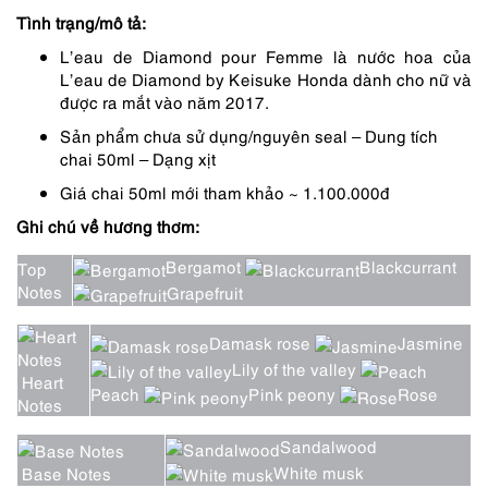
Tình trạng/mô tả:
L’eau de Diamond pour Femme là nước hoa của
L’eau de Diamond by Keisuke Honda dành cho nữ và
được ra mắt vào năm 2017.
Sản phẩm chưa sử dụng/nguyên seal – Dung tích
chai 50ml – Dạng xịt
Giá chai 50ml mới tham khảo ~ 1.100.000đ
Ghi chú về hương thơm:
Bergamot
Blackcurrant
Top
Notes
Grapefruit
Damask rose
Jasmine
Lily of the valley
Heart
Peach
Pink peony
Rose
Notes
Sandalwood
White musk
Base Notes