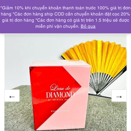
0
*Giảm 10% khi chuyển khoản thanh toán trước 100% giá trị đơn
DANH MỤC
hàng *Các đơn hàng ship COD cần chuyển khoản đặt cọc 20%
giá trị đơn hàng *Các đơn hàng có giá trị trên 1.5 triệu sẽ được
Trang chủ
NƯỚC HOA
2925-KEISUKE HONDA L’eau
miễn phí vận chuyển.
Bỏ qua
de Diamond EDP 50ml-Nước hoa nữ-Chưa sử dụng