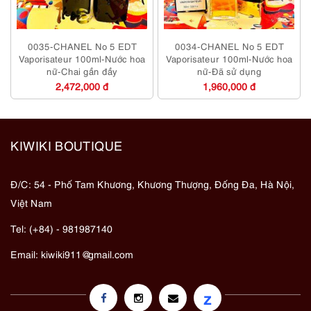
0035-CHANEL No 5 EDT
0034-CHANEL No 5 EDT
Vaporisateur 100ml-Nước hoa
Vaporisateur 100ml-Nước hoa
nữ-Chai gần đầy
nữ-Đã sử dụng
2,472,000 đ
1,960,000 đ
KIWIKI BOUTIQUE
Đ/C: 54 - Phố Tam Khương, Khương Thượng, Đống Đa, Hà Nội,
Việt Nam
Tel: (+84) - 981987140
Email:
kiwiki911@gmail.com
z