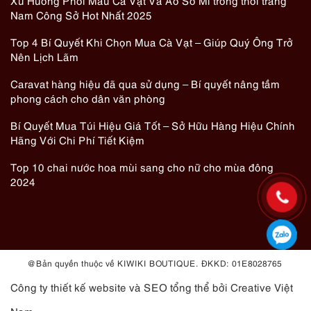
Xu Hướng Phối Màu Cà Vạt Và Áo Sơ Mi trong thời trang
Nam Công Sở Hot Nhất 2025
Top 4 Bí Quyết Khi Chọn Mua Cà Vạt – Giúp Quý Ông Trở
Nên Lịch Lãm
Caravat hàng hiệu đã qua sử dụng – Bí quyết nâng tầm
phong cách cho dân văn phòng
Bí Quyết Mua Túi Hiệu Giá Tốt – Sở Hữu Hàng Hiệu Chính
Hãng Với Chi Phí Tiết Kiệm
Top 10 chai nước hoa mùi sang cho nữ cho mùa đông
2024
@ Bản quyền thuộc về KIWIKI BOUTIQUE. ĐKKD: 01E8028765
Công ty thiết kế website
và
SEO tổng thể
bởi Creative Việt