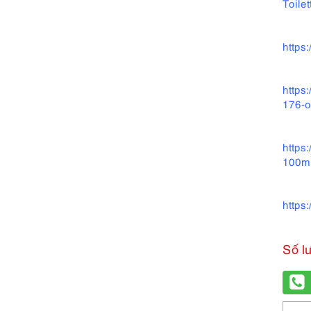
Toile
https
https
176-o
https
100ml
https
Số l