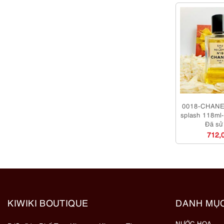
0018-CHANE
splash 118ml
Đã sử
712,
KIWIKI BOUTIQUE
DANH MỤ
NƯỚC HOA