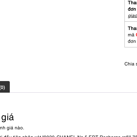
Than
đơn
gia
Tha
mã
đơn
Chia 
(0)
giá
nh giá nào.
ời đầu tiên nhận xét “0020-CHANEL No 5 EDT Recharge refill 