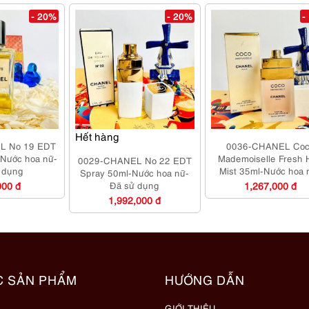
- 20%
- 20%
-
Hết hàng
L No 19 EDT
0036-CHANEL Coc
-Nước hoa nữ-
Mademoiselle Fresh 
0029-CHANEL No 22 EDT
 dụng
Mist 35ml-Nước hoa 
Spray 50ml-Nước hoa nữ-
Chưa sử dụng
000 đ
Đã sử dụng
1,267,000 đ
1,992,000 đ
C SẢN PHẨM
HƯỚNG DẪN
GIỚI THIỆU