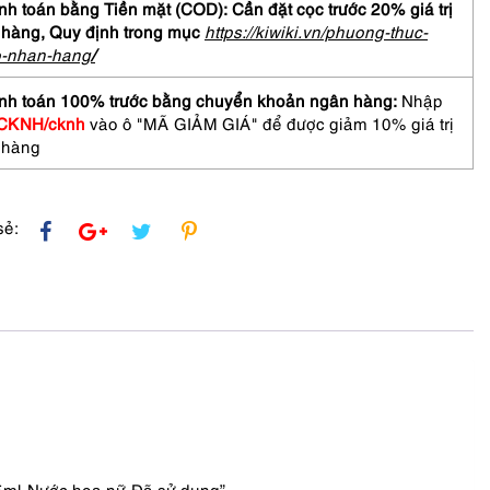
h toán bằng Tiền mặt (COD): Cần đặt cọc trước 20% giá trị
 hàng,
Quy định trong mục
https://kiwiki.vn/phuong-thuc-
o-nhan-hang
/
nh toán 100% trước bằng chuyển khoản ngân hàng:
Nhập
CKNH/cknh
vào ô "MÃ GIẢM GIÁ" để được giảm 10% giá trị
 hàng
sẻ:
75ml-Nước hoa nữ-Đã sử dụng”