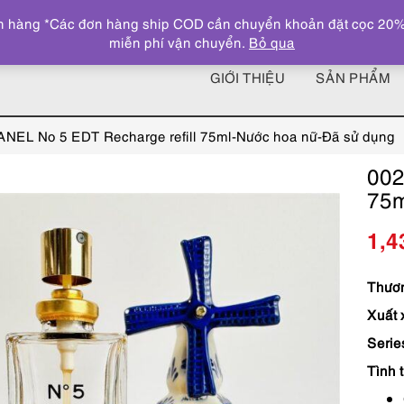
 hàng *Các đơn hàng ship COD cần chuyển khoản đặt cọc 20% giá
miễn phí vận chuyển.
Bỏ qua
GIỚI THIỆU
SẢN PHẨM
NEL No 5 EDT Recharge refill 75ml-Nước hoa nữ-Đã sử dụng
002
75m
1,4
Thươn
Xuất 
Serie
Tình 