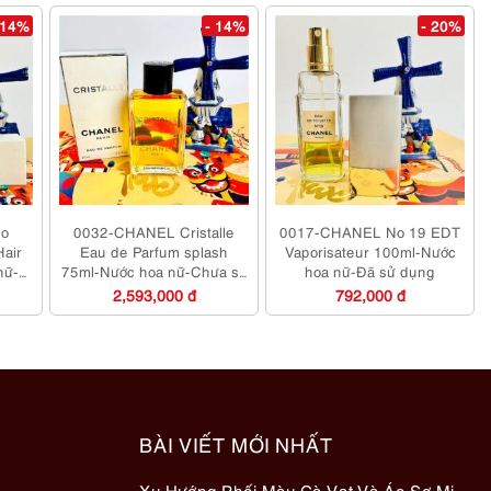
 14%
- 14%
- 20%
o
0032-CHANEL Cristalle
0017-CHANEL No 19 EDT
Hair
Eau de Parfum splash
Vaporisateur 100ml-Nước
nữ-
75ml-Nước hoa nữ-Chưa sử
hoa nữ-Đã sử dụng
dụng
2,593,000 đ
792,000 đ
BÀI VIẾT MỚI NHẤT
Xu Hướng Phối Màu Cà Vạt Và Áo Sơ Mi