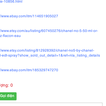
tte-10856.html
://www.ebay.com/itm/114651905027
://www.etsy.com/au/listing/607450276/chanel-no-5-50-ml-or-
z-flacon-eau
://www.etsy.com/listing/812928392/chanel-no5-by-chanel-
-edt-spray?show_sold_out_detail=1&ref=nla_listing_details
://www.ebay.com/itm/185329747270
ượng: 0
Gọi điện