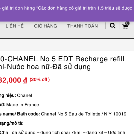
Đăng ký
Tài khoản
z
 trị đơn hàng *Các đơn hàng có giá trị trên 1.5 triệu sẽ được
0
LIÊN HỆ
GIỎ HÀNG
THANH TOÁN
0-CHANEL No 5 EDT Recharge refill
l-Nước hoa nữ-Đã sử dụng
(20% off )
32,000
₫
Giá
Giá
gốc
hiện
g hiệu:
Chanel
xứ:
Made in France
là:
tại
s name/ Bath code:
Chanel No 5 Eau de Toilette / N.Y 10019
1,790,000 ₫.
là:
trạng/mô tả:
1,432,000 ₫.
Chai đã sử dụng – dung tích chai 75ml – dạng xịt – Ước tính