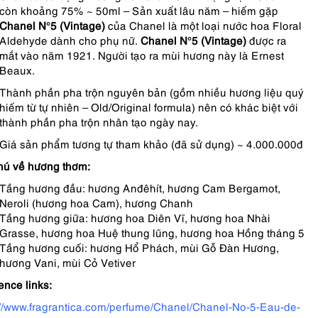
còn khoảng 75% ~ 50ml – Sản xuất lâu năm – hiếm gặp
Chanel N°5 (Vintage)
của Chanel là một loại nước hoa Floral
Aldehyde dành cho phụ nữ.
Chanel N°5 (Vintage)
được ra
mắt vào năm 1921. Người tạo ra mùi hương này là Ernest
Beaux.
Thành phần pha trộn nguyên bản (gồm nhiều hương liệu quý
hiếm từ tự nhiên – Old/Original formula) nên có khác biệt với
thành phần pha trộn nhân tạo ngày nay.
Giá sản phẩm tương tự tham khảo (đã sử dụng) ~ 4.000.000đ
hú về hương thơm:
Tầng hương đầu: hương Anđêhít, hương Cam Bergamot,
Neroli (hương hoa Cam), hương Chanh
Tầng hương giữa: hương hoa Diên Vĩ, hương hoa Nhài
Grasse, hương hoa Huệ thung lũng, hương hoa Hồng tháng 5
Tầng hương cuối: hương Hổ Phách, mùi Gỗ Đàn Hương,
hương Vani, mùi Cỏ Vetiver
ence links:
://www.fragrantica.com/perfume/Chanel/Chanel-No-5-Eau-de-