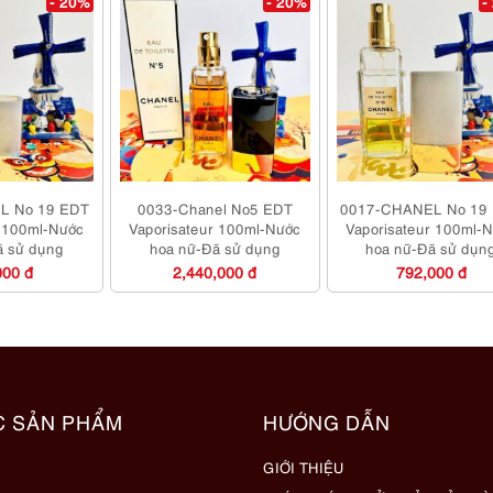
- 20%
- 20%
-
L No 19 EDT
0033-Chanel No5 EDT
0017-CHANEL No 19
r 100ml-Nước
Vaporisateur 100ml-Nước
Vaporisateur 100ml-
ã sử dụng
hoa nữ-Đã sử dụng
hoa nữ-Đã sử dụn
000 đ
2,440,000 đ
792,000 đ
C SẢN PHẨM
HƯỚNG DẪN
GIỚI THIỆU