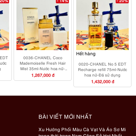
 20%
- 14%
- 20%
Hết hàng
 EDT
0036-CHANEL Coco
Nước
Mademoiselle Fresh Hair
0020-CHANEL No 5 EDT
g
Mist 35ml-Nước hoa nữ-
Recharge refill 75ml-Nước
Chưa sử dụng
1,267,000 đ
hoa nữ-Đã sử dụng
1,432,000 đ
BÀI VIẾT MỚI NHẤT
Xu Hướng Phối Màu Cà Vạt Và Áo Sơ Mi
trong thời trang Nam Công Sở Hot Nhất