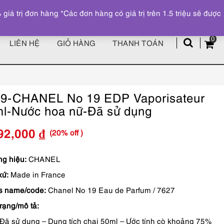
Đăng ký
Tài khoản
z
 trị đơn hàng *Các đơn hàng có giá trị trên 1.5 triệu sẽ được
0
LIÊN HỆ
GIỎ HÀNG
THANH TOÁN
9-CHANEL No 19 EDP Vaporisateur
l-Nước hoa nữ-Đã sử dụng
(20% off )
92,000
₫
Giá
Giá
gốc
hiện
g hiệu:
CHANEL
xứ:
Made in France
là:
tại
s name/code:
Chanel No 19 Eau de Parfum / 7627
1,490,000 ₫.
là:
trạng/mô tả:
1,192,000 ₫.
Đã sử dụng – Dung tích chai 50ml – Ước tính cò khoảng 75%