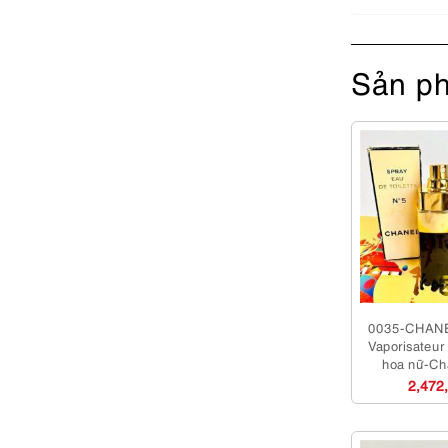
Sản ph
0035-CHANE
Vaporisateu
hoa nữ-Ch
2,472