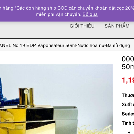
 hàng *Các đơn hàng ship COD cần chuyển khoản đặt cọc 20% giá
miễn phí vận chuyển.
Bỏ qua
GIỚI THIỆU
SẢN PHẨM
NEL No 19 EDP Vaporisateur 50ml-Nước hoa nữ-Đã sử dụng
000
50m
1,1
Thươn
Xuất 
Serie
Tình 