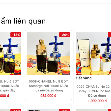
ẩm liên quan
- 13%
- 20%
-
Hết hàng
L No 5 EDT
0008-CHANEL No 5 EDT
r 100ml-Nước
recharge refill 50ml-Nước
0029-CHANEL No 22
ai gần đầy
hoa nữ-Đã sử dụng
Spray 50ml-Nước hoa
,000 đ
952,000 đ
Đã sử dụng
1,992,000 đ