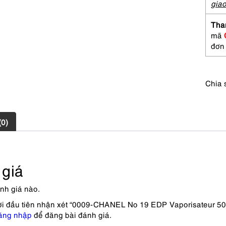
50ml-
gia
Nước
hoa
Tha
nữ-
mã
Đã
đơn
sử
dụng
số
Chia 
lượng
(0)
giá
nh giá nào.
ời đầu tiên nhận xét “0009-CHANEL No 19 EDP Vaporisateur 5
ăng nhập
để đăng bài đánh giá.