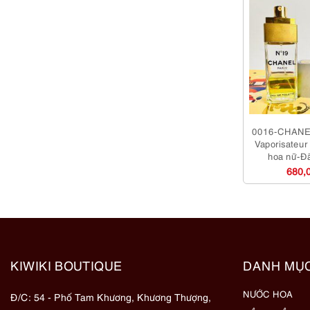
0016-CHANE
Vaporisateu
hoa nữ-Đ
680,
KIWIKI BOUTIQUE
DANH MỤ
NƯỚC HOA
Đ/C: 54 - Phố Tam Khương, Khương Thượng,