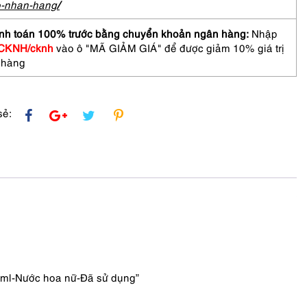
o-nhan-hang
/
nh toán 100% trước bằng chuyển khoản ngân hàng:
Nhập
CKNH/cknh
vào ô "MÃ GIẢM GIÁ" để được giảm 10% giá trị
 hàng
sẻ:
0ml-Nước hoa nữ-Đã sử dụng”