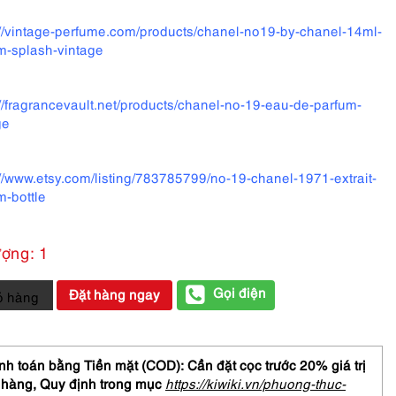
://vintage-perfume.com/products/chanel-no19-by-chanel-14ml-
m-splash-vintage
://fragrancevault.net/products/chanel-no-19-eau-de-parfum-
ge
://www.etsy.com/listing/783785799/no-19-chanel-1971-extrait-
m-bottle
ượng: 1
Gọi điện
Đặt hàng ngay
ỏ hàng
NEL
h toán bằng Tiền mặt (COD): Cần đặt cọc trước 20% giá trị
isateur
 hàng,
Quy định trong mục
https://kiwiki.vn/phuong-thuc-