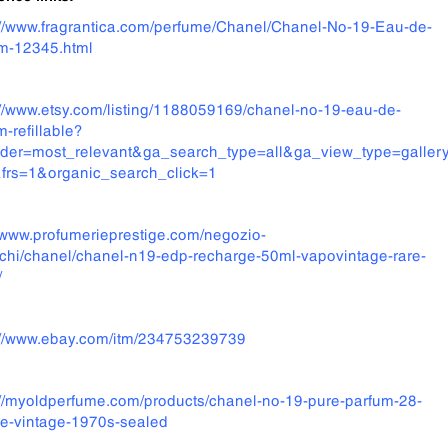
://www.fragrantica.com/perfume/Chanel/Chanel-No-19-Eau-de-
m-12345.html
://www.etsy.com/listing/1188059169/chanel-no-19-eau-de-
m-refillable?
der=most_relevant&ga_search_type=all&ga_view_type=gallery
frs=1&organic_search_click=1
//www.profumerieprestige.com/negozio-
chi/chanel/chanel-n19-edp-recharge-50ml-vapovintage-rare-
/
://www.ebay.com/itm/234753239739
://myoldperfume.com/products/chanel-no-19-pure-parfum-28-
re-vintage-1970s-sealed