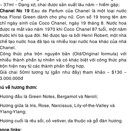
~ 37ml – Dạng xịt, chai được sản xuất lâu năm – hiếm gặp;
Chanel No 19
Eau de Parfum của Chanel là một loại nước
hoa Floral Green dành cho phụ nữ.
Con số 19 trong tên ám
chỉ ngày sinh của Coco Chanel, ngày 19 tháng 8. Nước hoa
được ra mắt vào năm 1970 khi Coco Chanel 87 tuổi, một năm
trước khi bà qua đời. Nó được tạo ra bởi Henri Robert, một nhà
chế tạo nước hoa đã tạo ra nhiều loại nước hoa khác của nhà
Chanel.
Công thức pha trộn nguyên bản (Old/Original formula) với
nhiều thành phần tự nhiên và có khác biệt với công thức pha
trộn hiện nay từ các thành phần tổng hợp.
Giá chai 50ml tương tự (gần như đầy) tham khảo ~ $130 ~
3.000.000đ
hú về hương thơm:
Hương đầu là Green Notes, Bergamot và Neroli;
Hương giữa là Iris, Rose, Narcissus, Lily-of-the-Valley và
Ylang-Ylang;
Hương cuối là rêu sồi, cỏ vetiver, da thuộc và gỗ đàn hương.
ence links: