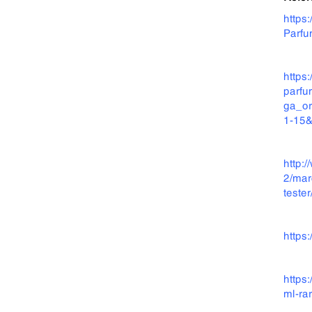
https
Parfu
https
parfu
ga_or
1-15&
http:
2/mar
tester
https
https
ml-ra