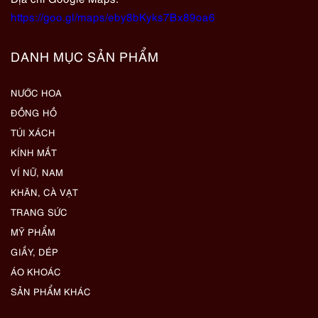
https://goo.gl/maps/eby8bKyks7Bx89oa6
DANH MỤC SẢN PHẨM
NƯỚC HOA
ĐỒNG HỒ
TÚI XÁCH
KÍNH MẮT
VÍ NỮ, NAM
KHĂN, CÀ VẠT
TRANG SỨC
MỸ PHẨM
GIẦY, DÉP
ÁO KHOÁC
SẢN PHẨM KHÁC