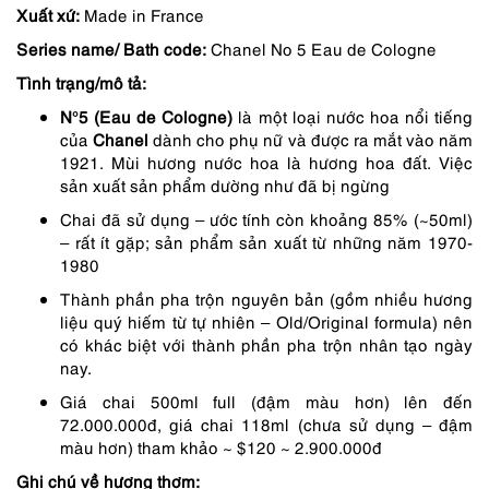
Xuất xứ:
Made in France
là:
tại
Series name/ Bath code:
Chanel No 5 Eau de Cologne
1,690,000 ₫.
là:
Tình trạng/mô tả:
1,352,000 ₫.
N°5 (Eau de Cologne)
là một loại nước hoa nổi tiếng
của
Chanel
dành cho phụ nữ và được ra mắt vào năm
1921. Mùi hương nước hoa là hương hoa đất.
V
iệc
sản xuất sản phẩm dường như đã bị ngừng
Chai đã sử dụng – ước tính còn khoảng 85% (~50ml)
– rất ít gặp; sản phẩm sản xuất từ những năm 1970-
1980
Thành phần pha trộn nguyên bản (gồm nhiều hương
liệu quý hiếm từ tự nhiên – Old/Original formula) nên
có khác biệt với thành phần pha trộn nhân tạo ngày
nay.
Giá chai 500ml full (đậm màu hơn) lên đến
72.000.000đ, giá chai 118ml (chưa sử dụng – đậm
màu hơn) tham khảo ~ $120 ~ 2.900.000đ
Ghi chú về hương thơm: