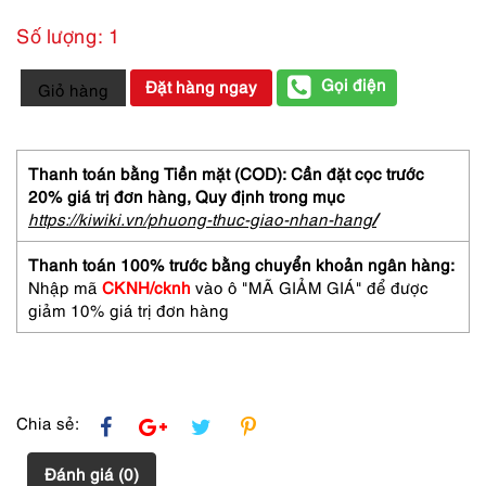
Số lượng: 1
0021-
Gọi điện
Đặt hàng ngay
Giỏ hàng
CHANEL
No
5
Eau
Thanh toán bằng Tiền mặt (COD): Cần đặt cọc trước
de
20% giá trị đơn hàng,
Quy định trong mục
Cologne
https://kiwiki.vn/phuong-thuc-giao-nhan-hang
/
splash
60ml-
Thanh toán 100% trước bằng chuyển khoản ngân hàng:
Nước
Nhập mã
CKNH/cknh
vào ô "MÃ GIẢM GIÁ" để được
hoa
giảm 10% giá trị đơn hàng
nữ-
Đã
sử
dụng
số
Chia sẻ:
lượng
Đánh giá (0)