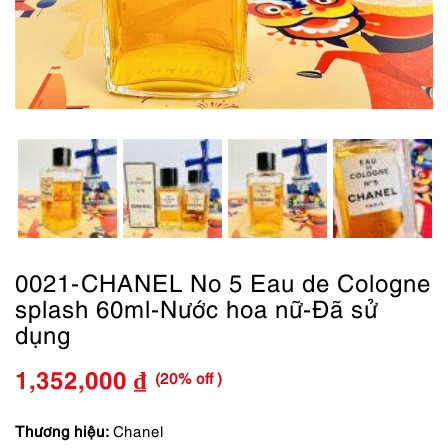
0021-CHANEL No 5 Eau de Cologne
splash 60ml-Nước hoa nữ-Đã sử
dụng
(20% off )
1,352,000
₫
Giá
Giá
gốc
hiện
Thương hiệu:
Chanel