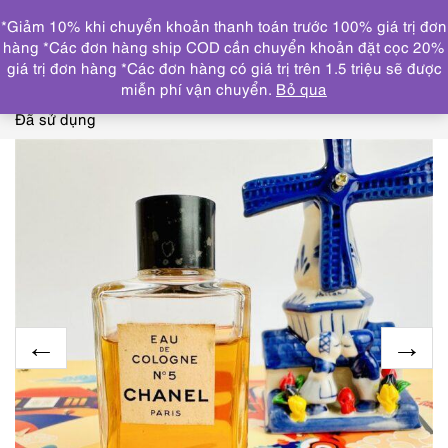
0
*Giảm 10% khi chuyển khoản thanh toán trước 100% giá trị đơn
DANH MỤC
hàng *Các đơn hàng ship COD cần chuyển khoản đặt cọc 20%
giá trị đơn hàng *Các đơn hàng có giá trị trên 1.5 triệu sẽ được
Trang chủ
THƯƠNG HIỆU NỔI BẬT
CHANEL
0021-
miễn phí vận chuyển.
Bỏ qua
CHANEL No 5 Eau de Cologne splash 60ml-Nước hoa nữ-
Đã sử dụng