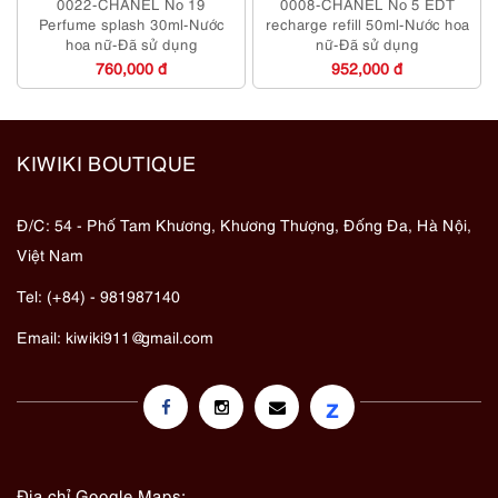
0022-CHANEL No 19
0008-CHANEL No 5 EDT
Perfume splash 30ml-Nước
recharge refill 50ml-Nước hoa
hoa nữ-Đã sử dụng
nữ-Đã sử dụng
760,000 đ
952,000 đ
KIWIKI BOUTIQUE
Đ/C: 54 - Phố Tam Khương, Khương Thượng, Đống Đa, Hà Nội,
Việt Nam
Tel: (+84) - 981987140
Email:
kiwiki911@gmail.com
z
Địa chỉ Google Maps: