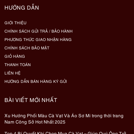
HƯỚNG DẪN
GIỚI THIỆU
CHÍNH SÁCH GỬI TRẢ / BẢO HÀNH
PHƯƠNG THỨC GIAO NHẬN HÀNG
CHÍNH SÁCH BẢO MẬT
GIỎ HÀNG
THANH TOÁN
LIÊN HỆ
HƯỚNG DẪN BÁN HÀNG KÝ GỬI
BÀI VIẾT MỚI NHẤT
Xu Hướng Phối Màu Cà Vạt Và Áo Sơ Mi trong thời trang
Nam Công Sở Hot Nhất 2025
Top 4 Bí Quyết Khi Chọn Mua Cà Vạt – Giúp Quý Ông Trở