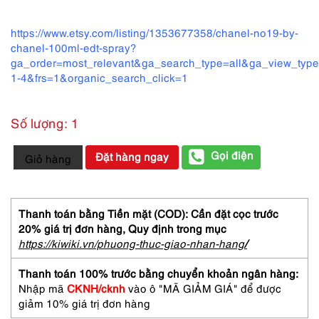
https://www.etsy.com/listing/1353677358/chanel-no19-by-
chanel-100ml-edt-spray?
ga_order=most_relevant&ga_search_type=all&ga_view_type
1-4&frs=1&organic_search_click=1
Số lượng: 1
0013-
Gọi điện
Đặt hàng ngay
Giỏ hàng
CHANEL
No
19
Eau
Thanh toán bằng Tiền mặt (COD): Cần đặt cọc trước
de
20% giá trị đơn hàng,
Quy định trong mục
Toilette
https://kiwiki.vn/phuong-thuc-giao-nhan-hang
/
spray
100ml-
Thanh toán 100% trước bằng chuyển khoản ngân hàng:
Nước
Nhập mã
CKNH/cknh
vào ô "MÃ GIẢM GIÁ" để được
hoa
giảm 10% giá trị đơn hàng
nữ-