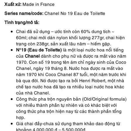
Xuất xứ:
Made in France
là:
tại
Series name/code:
Chanel No 19 Eau de Toilette
1,790,000 ₫.
là:
Tình trạng/mô tả:
1,432,000 ₫.
Chai đã sử dụng – ước tính còn 60% dung tích ~
60ml; chai mới dán nylon khối lượng 277gr, chai hiện
trạng còn 238gr, sản xuất lâu năm – hiếm gặp.
N°19 (Eau de Toilette)
là một loại nước hoa nổi tiếng
của
Chanel
dành cho phụ nữ và được ra mắt vào năm
1970. Con số 19 trong tên ám chỉ ngày sinh của Coco
Chanel, ngày 19 tháng 8. Nước hoa được ra mắt vào
năm 1970 khi Coco Chanel 87 tuổi, một năm trước khi
bà qua đời. Nó được tạo ra bởi Henri Robert, một nhà
chế tạo nước hoa đã tạo ra nhiều loại nước hoa khác
của nhà Chanel.
Công thức pha trộn nguyên bản (Old/Original formula)
với nhiều thành phần tự nhiên và có khác biệt với
công thức pha trộn hiện nay từ các thành phần tổng
hợp.
Giá chai đầy-chưa sử dụng tham khảo dao động từ
khoảng 4.000.000 đ – 5.500.000đ