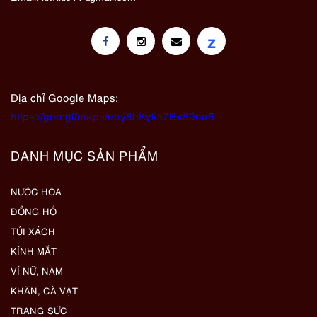
z
Địa chỉ Google Maps:
https://goo.gl/maps/eby8bKyks7Bx89oa6
DANH MỤC SẢN PHẨM
NƯỚC HOA
ĐỒNG HỒ
TÚI XÁCH
KÍNH MẮT
VÍ NỮ, NAM
KHĂN, CÀ VẠT
TRANG SỨC