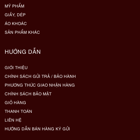
MỸ PHẨM
GIẦY, DÉP
ÁO KHOÁC
SẢN PHẨM KHÁC
HƯỚNG DẪN
GIỚI THIỆU
CHÍNH SÁCH GỬI TRẢ / BẢO HÀNH
PHƯƠNG THỨC GIAO NHẬN HÀNG
CHÍNH SÁCH BẢO MẬT
GIỎ HÀNG
THANH TOÁN
LIÊN HỆ
HƯỚNG DẪN BÁN HÀNG KÝ GỬI