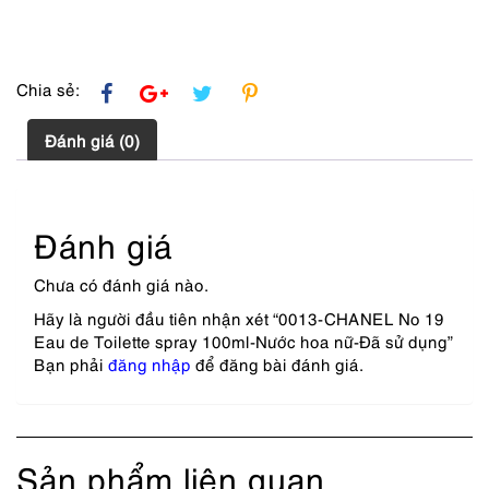
Đã
sử
dụng
số
Chia sẻ:
lượng
Đánh giá (0)
Đánh giá
Chưa có đánh giá nào.
Hãy là người đầu tiên nhận xét “0013-CHANEL No 19
Eau de Toilette spray 100ml-Nước hoa nữ-Đã sử dụng”
Bạn phải
đăng nhập
để đăng bài đánh giá.
Sản phẩm liên quan