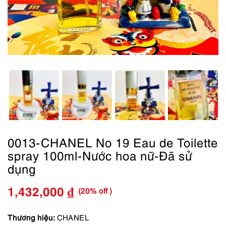
0013-CHANEL No 19 Eau de Toilette
spray 100ml-Nước hoa nữ-Đã sử
dụng
(20% off )
1,432,000
₫
Giá
Giá
gốc
hiện
Thương hiệu:
CHANEL