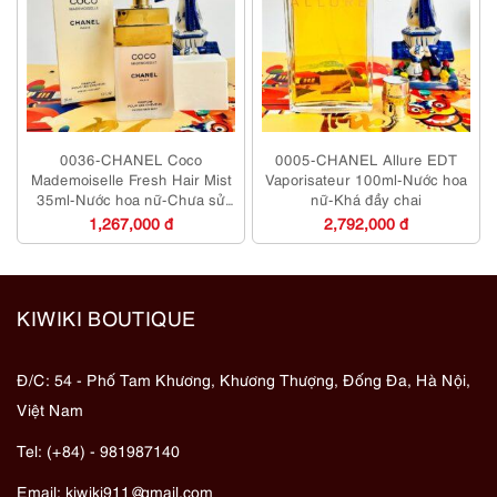
0036-CHANEL Coco
0005-CHANEL Allure EDT
Mademoiselle Fresh Hair Mist
Vaporisateur 100ml-Nước hoa
35ml-Nước hoa nữ-Chưa sử
nữ-Khá đầy chai
dụng
1,267,000 đ
2,792,000 đ
KIWIKI BOUTIQUE
Đ/C: 54 - Phố Tam Khương, Khương Thượng, Đống Đa, Hà Nội,
Việt Nam
Tel: (+84) - 981987140
Email:
kiwiki911@gmail.com