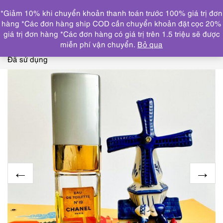
0
*Giảm 10% khi chuyển khoản thanh toán trước 100% giá trị đơn
DANH MỤC
hàng *Các đơn hàng ship COD cần chuyển khoản đặt cọc 20%
giá trị đơn hàng *Các đơn hàng có giá trị trên 1.5 triệu sẽ được
Trang chủ
THƯƠNG HIỆU NỔI BẬT
CHANEL
0013-
miễn phí vận chuyển.
Bỏ qua
CHANEL No 19 Eau de Toilette spray 100ml-Nước hoa nữ-
Đã sử dụng