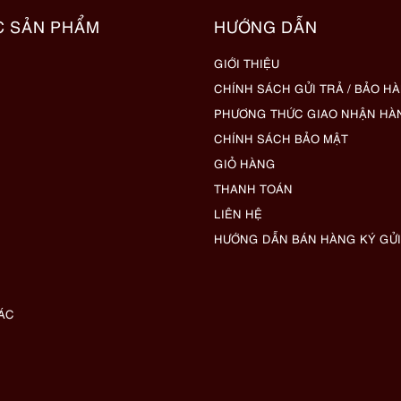
C SẢN PHẨM
HƯỚNG DẪN
GIỚI THIỆU
CHÍNH SÁCH GỬI TRẢ / BẢO H
PHƯƠNG THỨC GIAO NHẬN HÀ
CHÍNH SÁCH BẢO MẬT
GIỎ HÀNG
THANH TOÁN
LIÊN HỆ
HƯỚNG DẪN BÁN HÀNG KÝ GỬI
ÁC