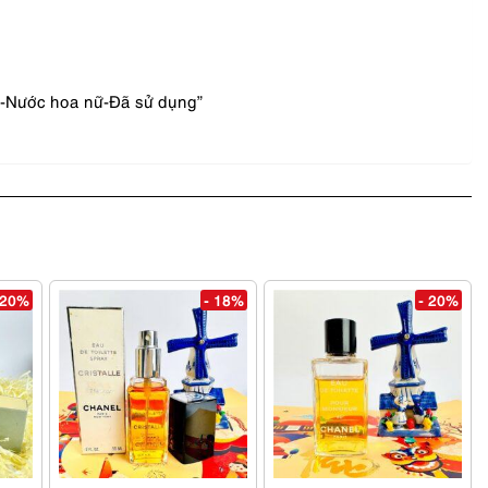
l-Nước hoa nữ-Đã sử dụng”
 20%
- 18%
- 20%