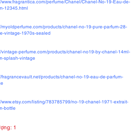
://www.fragrantica.com/perfume/Chanel/Chanel-No-19-Eau-de-
m-12345.html
://myoldperfume.com/products/chanel-no-19-pure-parfum-28-
re-vintage-1970s-sealed
://vintage-perfume.com/products/chanel-no19-by-chanel-14ml-
m-splash-vintage
://fragrancevault.net/products/chanel-no-19-eau-de-parfum-
ge
://www.etsy.com/listing/783785799/no-19-chanel-1971-extrait-
m-bottle
ượng: 1