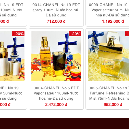
L No 19 EDT
0014-CHANEL No 19 EDT
0009-CHANEL No 19
r 100ml-Nước
spray 100ml-Nước hoa nữ-
Vaporisateur 50ml-N
ã sử dụng
Đã sử dụng
hoa nữ-Đã sử dụn
000 đ
712,000 đ
1,192,000 đ
- 20%
- 20%
-
NEL No 19
0004-CHANEL No 5 EDT
0025-CHANEL No 19 V
ay 50ml-Nước
Vaporisateur 100ml-Nước
Parfume Refreshing 
ã sử dụng
hoa nữ-Đã sử dụng
Mist 75ml-Nước hoa n
sử dụng
,000 đ
2,472,000 đ
952,000 đ