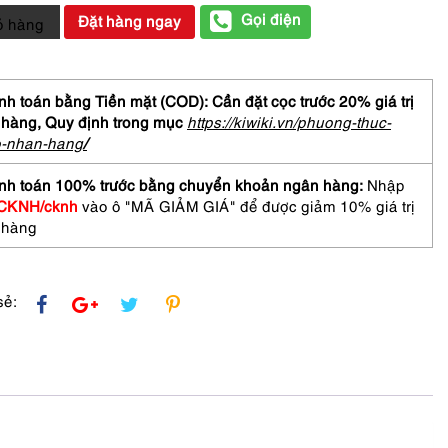
Gọi điện
Đặt hàng ngay
ỏ hàng
NEL
ume
h toán bằng Tiền mặt (COD): Cần đặt cọc trước 20% giá trị
h
 hàng,
Quy định trong mục
https://kiwiki.vn/phuong-thuc-
o-nhan-hang
/
nh toán 100% trước bằng chuyển khoản ngân hàng:
Nhập
CKNH/cknh
vào ô "MÃ GIẢM GIÁ" để được giảm 10% giá trị
 hàng
sẻ: