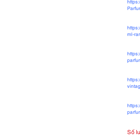
https
Parfu
https
ml-ra
https
parfu
https
vinta
https
parfu
Số l