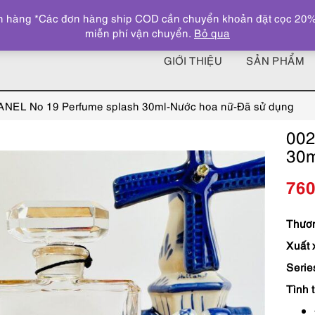
 hàng *Các đơn hàng ship COD cần chuyển khoản đặt cọc 20% giá
miễn phí vận chuyển.
Bỏ qua
GIỚI THIỆU
SẢN PHẨM
NEL No 19 Perfume splash 30ml-Nước hoa nữ-Đã sử dụng
002
30m
76
Thươn
Xuất 
Serie
Tình 