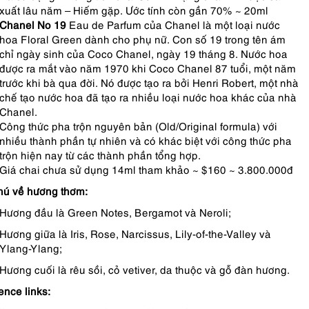
xuất lâu năm – Hiếm gặp. Ước tính còn gần 70% ~ 20ml
Chanel No 19
Eau de Parfum của Chanel là một loại nước
hoa Floral Green dành cho phụ nữ.
Con số 19 trong tên ám
chỉ ngày sinh của Coco Chanel, ngày 19 tháng 8. Nước hoa
được ra mắt vào năm 1970 khi Coco Chanel 87 tuổi, một năm
trước khi bà qua đời. Nó được tạo ra bởi Henri Robert, một nhà
chế tạo nước hoa đã tạo ra nhiều loại nước hoa khác của nhà
Chanel.
Công thức pha trộn nguyên bản (Old/Original formula) với
nhiều thành phần tự nhiên và có khác biệt với công thức pha
trộn hiện nay từ các thành phần tổng hợp.
Giá chai chưa sử dụng 14ml tham khảo ~ $160 ~ 3.800.000đ
hú về hương thơm:
Hương đầu là Green Notes, Bergamot và Neroli;
Hương giữa là Iris, Rose, Narcissus, Lily-of-the-Valley và
Ylang-Ylang;
Hương cuối là rêu sồi, cỏ vetiver, da thuộc và gỗ đàn hương.
ence links: