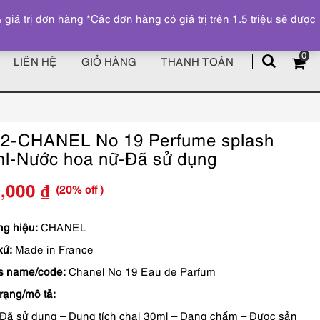
Đăng ký
Tài khoản
z
 trị đơn hàng *Các đơn hàng có giá trị trên 1.5 triệu sẽ được
0
LIÊN HỆ
GIỎ HÀNG
THANH TOÁN
2-CHANEL No 19 Perfume splash
l-Nước hoa nữ-Đã sử dụng
(20% off )
0,000
₫
Giá
Giá
gốc
hiện
g hiệu:
CHANEL
xứ:
Made in France
là:
tại
s name/code:
Chanel No 19 Eau de Parfum
950,000 ₫.
là:
trạng/mô tả:
760,000 ₫.
Đã sử dụng – Dung tích chai 30ml – Dạng chấm – Được sản