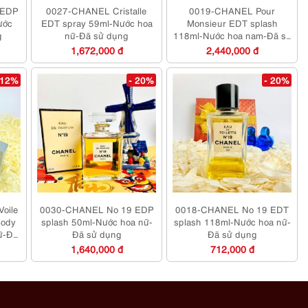
 EDP
0027-CHANEL Cristalle
0019-CHANEL Pour
ước
EDT spray 59ml-Nước hoa
Monsieur EDT splash
g
nữ-Đã sử dụng
118ml-Nước hoa nam-Đã sử
dụng
1,672,000 đ
2,440,000 đ
 12%
- 20%
- 20%
oile
0030-CHANEL No 19 EDP
0018-CHANEL No 19 EDT
Body
splash 50ml-Nước hoa nữ-
splash 118ml-Nước hoa nữ-
ữ-Đã
Đã sử dụng
Đã sử dụng
1,640,000 đ
712,000 đ