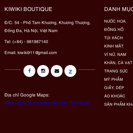
KIWIKI BOUTIQUE
DANH MỤ
NƯỚC HOA
Đ/C: 54 - Phố Tam Khương, Khương Thượng,
ĐỒNG HỒ
Đống Đa, Hà Nội, Việt Nam
TÚI XÁCH
Tel: (+84) - 981987140
KÍNH MẮT
Email:
kiwiki911@gmail.com
VÍ NỮ, NAM
KHĂN, CÀ VẠT
z
TRANG SỨC
MỸ PHẨM
GIẦY, DÉP
Địa chỉ Google Maps:
ÁO KHOÁC
https://goo.gl/maps/eby8bKyks7Bx89oa6
SẢN PHẨM KH