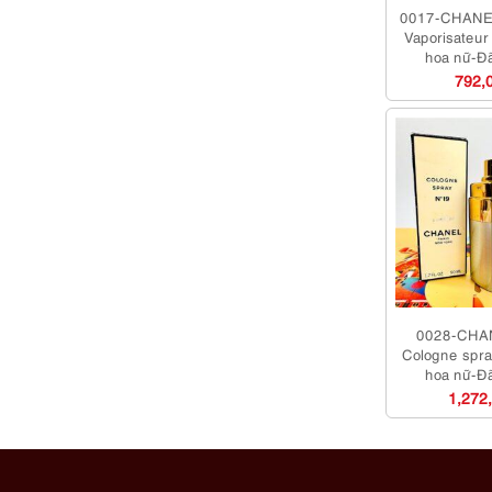
0017-CHANE
Vaporisateu
hoa nữ-Đ
792,
0028-CHA
Cologne spr
hoa nữ-Đ
1,272