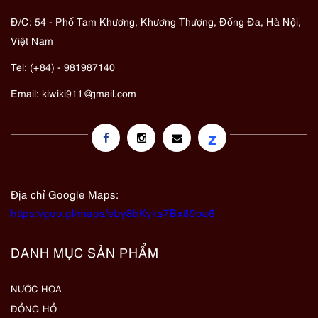
Đ/C: 54 - Phố Tam Khương, Khương Thượng, Đống Đa, Hà Nội,
Việt Nam
Tel: (+84) - 981987140
Email:
kiwiki911@gmail.com
z
Địa chỉ Google Maps:
https://goo.gl/maps/eby8bKyks7Bx89oa6
DANH MỤC SẢN PHẨM
NƯỚC HOA
ĐỒNG HỒ