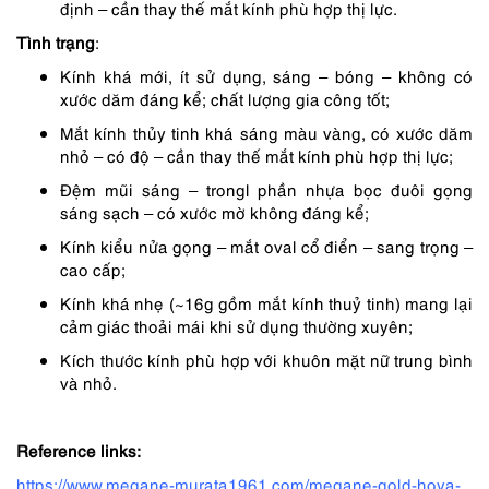
định – cần thay thế mắt kính phù hợp thị lực.
Tình trạng
:
Kính khá mới, ít sử dụng, sáng – bóng – không có
xước dăm đáng kể; chất lượng gia công tốt;
Mắt kính thủy tinh khá sáng màu vàng, có xước dăm
nhỏ – có độ – cần thay thế mắt kính phù hợp thị lực;
Đệm mũi sáng – trongl phần nhựa bọc đuôi gọng
sáng sạch – có xước mờ không đáng kể;
Kính kiểu nửa gọng – mắt oval cổ điển – sang trọng –
cao cấp;
Kính khá nhẹ (~16g gồm mắt kính thuỷ tinh) mang lại
cảm giác thoải mái khi sử dụng thường xuyên;
Kích thước kính phù hợp với khuôn mặt nữ trung bình
và nhỏ.
Reference links:
https://www.megane-murata1961.com/megane-gold-hoya-