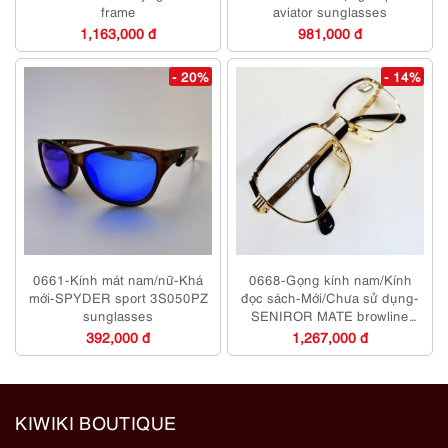
frame
aviator sunglasses
1,163,000 đ
981,000 đ
- 20%
- 14%
0661-Kính mát nam/nữ-Khá
0668-Gọng kính nam/Kính
mới-SPYDER sport 3S050PZ
đọc sách-Mới/Chưa sử dụng-
sunglasses
SENIROR MATE browline
Japan eyeglasses frame
392,000 đ
1,267,000 đ
KIWIKI BOUTIQUE