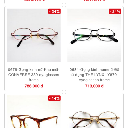
- 24%
- 24%
0676-Gọng kính nữ-Khá mới-
0684-Gọng kính nam/nữ-Đã
CONVERSE 389 eyeglasses
sử dụng-THE LYNX LY8701
frame
eyeglasses frame
788,000 đ
713,000 đ
- 14%