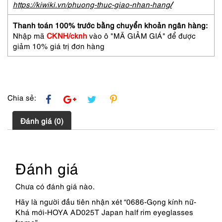
HOYA
https://kiwiki.vn/phuong-thuc-giao-nhan-hang
/
AD025T
Japan
Thanh toán 100% trước bằng chuyển khoản ngân hàng:
half
Nhập mã
CKNH/cknh
vào ô "MÃ GIẢM GIÁ" để được
rim
giảm 10% giá trị đơn hàng
eyeglasses
frame
số
lượng
Chia sẻ:
Đánh giá (0)
Đánh giá
Chưa có đánh giá nào.
Hãy là người đầu tiên nhận xét “0686-Gọng kính nữ-
Khá mới-HOYA AD025T Japan half rim eyeglasses