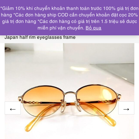
0
*Giảm 10% khi chuyển khoản thanh toán trước 100% giá trị đơn
DANH MỤC
hàng *Các đơn hàng ship COD cần chuyển khoản đặt cọc 20%
giá trị đơn hàng *Các đơn hàng có giá trị trên 1.5 triệu sẽ được
Trang chủ
KÍNH MẮT
GỌNG KÍNH CŨ/ĐÃ SỬ
miễn phí vận chuyển.
Bỏ qua
DỤNG
0686-Gọng kính nữ-Khá mới-HOYA AD025T
Japan half rim eyeglasses frame