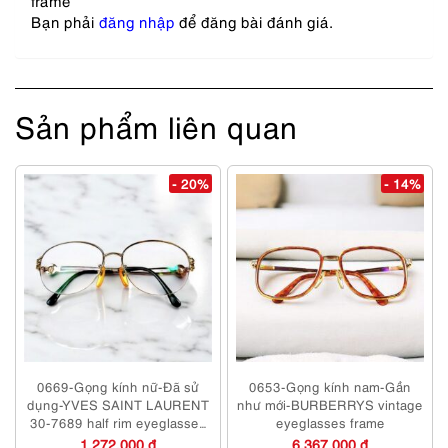
frame”
Bạn phải
đăng nhập
để đăng bài đánh giá.
Sản phẩm liên quan
- 20%
- 14%
0669-Gọng kính nữ-Đã sử
0653-Gọng kính nam-Gần
dụng-YVES SAINT LAURENT
như mới-BURBERRYS vintage
30-7689 half rim eyeglasses
eyeglasses frame
frame
1,272,000 đ
6,367,000 đ