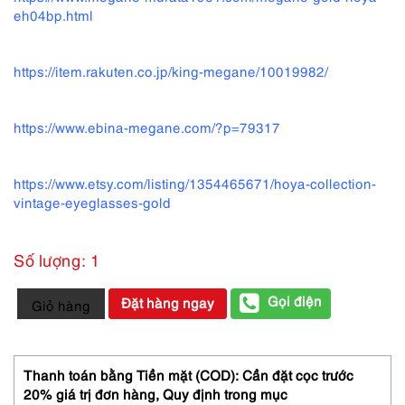
eh04bp.html
https://item.rakuten.co.jp/king-megane/10019982/
https://www.ebina-megane.com/?p=79317
https://www.etsy.com/listing/1354465671/hoya-collection-
vintage-eyeglasses-gold
Số lượng: 1
0686-
Gọi điện
Đặt hàng ngay
Giỏ hàng
Gọng
kính
nữ-
Khá
Thanh toán bằng Tiền mặt (COD): Cần đặt cọc trước
mới-
20% giá trị đơn hàng,
Quy định trong mục