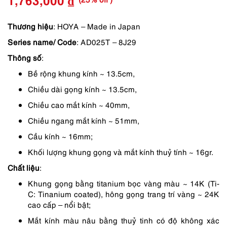
1,763,000
₫
Giá
Giá
gốc
hiện
Thương hiệu
: HOYA – Made in Japan
Series name/
Code
: AD025T – 8J29
là:
tại
Thông số
:
2,350,000 ₫.
là:
Bề rộng khung kính ~ 13.5cm,
1,763,000 ₫.
Chiều dài gọng kính ~ 13.5cm,
Chiều cao mắt kính ~ 40mm,
Chiều ngang mắt kính ~ 51mm,
Cầu kính ~ 16mm;
Khối lượng khung gọng và mắt kính thuỷ tính ~ 16gr.
Chất liệu
:
Khung gọng bằng titanium bọc vàng màu ~ 14K (Ti-
C: Tinanium coated), hông gọng trang trí vàng ~ 24K
cao cấp – nổi bật;
Mắt kính màu nâu bằng thuỷ tinh có độ không xác