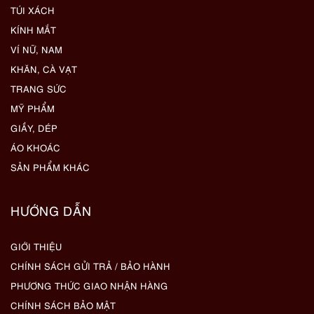
TÚI XÁCH
KÍNH MẮT
VÍ NỮ, NAM
KHĂN, CÀ VẠT
TRANG SỨC
MỸ PHẨM
GIẦY, DÉP
ÁO KHOÁC
SẢN PHẨM KHÁC
HƯỚNG DẪN
GIỚI THIỆU
CHÍNH SÁCH GỬI TRẢ / BẢO HÀNH
PHƯƠNG THỨC GIAO NHẬN HÀNG
CHÍNH SÁCH BẢO MẬT