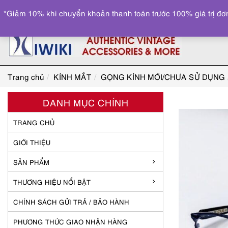
*Giảm 10% khi chuyển khoản thanh toán trước 100% giá trị đơn
Trang chủ
KÍNH MẮT
GỌNG KÍNH MỚI/CHƯA SỬ DỤNG
DANH MỤC CHÍNH
TRANG CHỦ
GIỚI THIỆU
SẢN PHẨM
THƯƠNG HIỆU NỔI BẬT
CHÍNH SÁCH GỬI TRẢ / BẢO HÀNH
PHƯƠNG THỨC GIAO NHẬN HÀNG