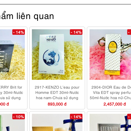
ẩm liên quan
- 14%
- 14%
-
RY Brit for
2917-KENZO L’eau pour
2904-DIOR Eau de D
ay 30ml-Nước
Homme EDT 30ml-Nước
Vita EDT spray perf
ưa sử dụng
hoa nam-Chưa sử dụng
50ml-Nước hoa nữ-Ch
dụng
000 đ
893,000 đ
2,457,000 đ
- 10%
- 14%
-