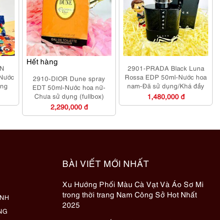
Hết hàng
IN
2901-PRADA Black Luna
-Nước
Rossa EDP 50ml-Nước hoa
2910-DIOR Dune spray
ụng
nam-Đã sử dụng/Khá đầy
EDT 50ml-Nước hoa nữ-
Chưa sử dụng (fullbox)
1,480,000 đ
2,290,000 đ
BÀI VIẾT MỚI NHẤT
Xu Hướng Phối Màu Cà Vạt Và Áo Sơ Mi
trong thời trang Nam Công Sở Hot Nhất
ÀNH
2025
NG