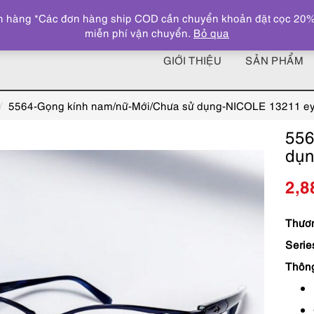
 hàng *Các đơn hàng ship COD cần chuyển khoản đặt cọc 20% giá
miễn phí vận chuyển.
Bỏ qua
GIỚI THIỆU
SẢN PHẨM
5564-Gọng kính nam/nữ-Mới/Chưa sử dụng-NICOLE 13211 ey
556
dụn
2,8
Thươn
Serie
Thôn