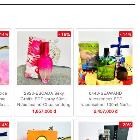
 14%
- 15%
- 14%
olce
2923-ESCADA Sexy
0443-SEAWARD
ume
Graffiti EDT spray 50ml-
Vitessences EDT
ưa sử
Nước hoa nữ-Chưa sử dụng
vaporisateur 100ml-Nước
hoa nam-Chưa sử dụng
1,857,000 đ
2,457,000 đ
 14%
- 20%