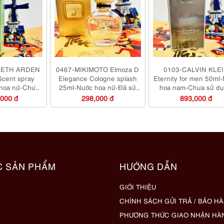
BETH ARDEN
0467-MIKIMOTO Elmoza D
0103-CALVIN KLE
Scent spray
Elegance Cologne splash
Eternity for men 50ml
hoa nữ-Chưa
25ml-Nước hoa nữ-Đã sử
hoa nam-Chưa sử d
dụng
dụng
,000 đ
298,000 đ
893,000 đ
C SẢN PHẨM
HƯỚNG DẪN
GIỚI THIỆU
CHÍNH SÁCH GỬI TRẢ / BẢO H
PHƯƠNG THỨC GIAO NHẬN HÀ