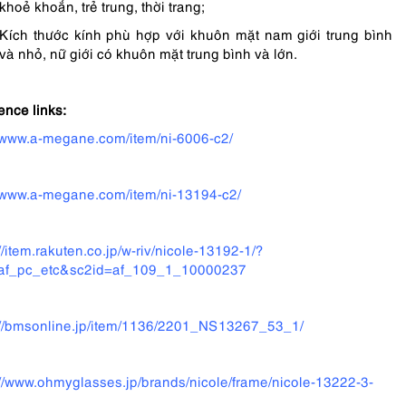
khoẻ khoắn, trẻ trung, thời trang;
Kích thước kính phù hợp với khuôn mặt nam giới trung bình
và nhỏ, nữ giới có khuôn mặt trung bình và lớn.
ence links:
//www.a-megane.com/item/ni-6006-c2/
//www.a-megane.com/item/ni-13194-c2/
//item.rakuten.co.jp/w-riv/nicole-13192-1/?
=af_pc_etc&sc2id=af_109_1_10000237
://bmsonline.jp/item/1136/2201_NS13267_53_1/
://www.ohmyglasses.jp/brands/nicole/frame/nicole-13222-3-