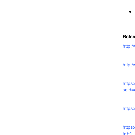
Refer
http:
http:
https:
scid
https
https
50-1