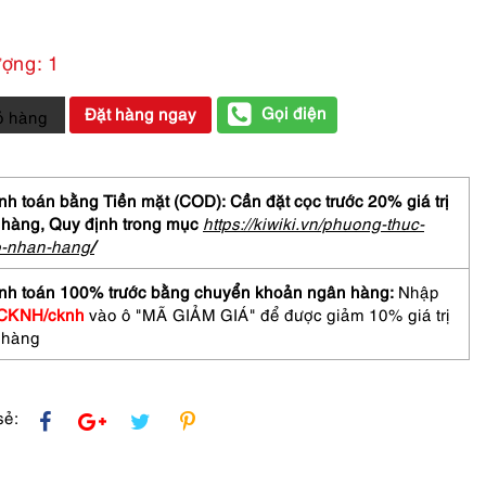
ượng: 1
Gọi điện
Đặt hàng ngay
ỏ hàng
ữ-
Chưa
h toán bằng Tiền mặt (COD): Cần đặt cọc trước 20% giá trị
 hàng,
Quy định trong mục
https://kiwiki.vn/phuong-thuc-
o-nhan-hang
/
LE
1
nh toán 100% trước bằng chuyển khoản ngân hàng:
Nhập
asses
CKNH/cknh
vào ô "MÃ GIẢM GIÁ" để được giảm 10% giá trị
 hàng
sẻ: