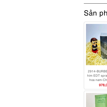
Sản ph
2914-BURBER
him EDT spr
hoa nam-Ch
978,