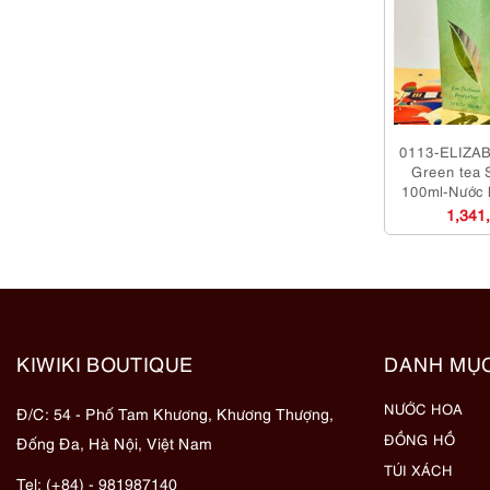
0113-ELIZA
Green tea 
100ml-Nước 
sử 
1,341
KIWIKI BOUTIQUE
DANH MỤ
NƯỚC HOA
Đ/C: 54 - Phố Tam Khương, Khương Thượng,
ĐỒNG HỒ
Đống Đa, Hà Nội, Việt Nam
TÚI XÁCH
Tel: (+84) - 981987140