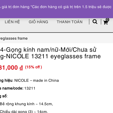
Đăng ký
Tài khoản
z
 trị đơn hàng *Các đơn hàng có giá trị trên 1.5 triệu sẽ được
0
LIÊN HỆ
GIỎ HÀNG
THANH TOÁN
eglasses frame
4-Gọng kính nam/nữ-Mới/Chưa sử
g-NICOLE 13211 eyeglasses frame
(15% off )
81,000
₫
Giá
Giá
gốc
hiện
g hiệu
: NICOLE – made in China
s name/code:
13211
là:
tại
g số
:
3,390,000 ₫.
là:
Bề rộng khung kính ~ 14.5cm,
2,881,000 ₫.
Chiều dài gọng (3) ~ 14cm,