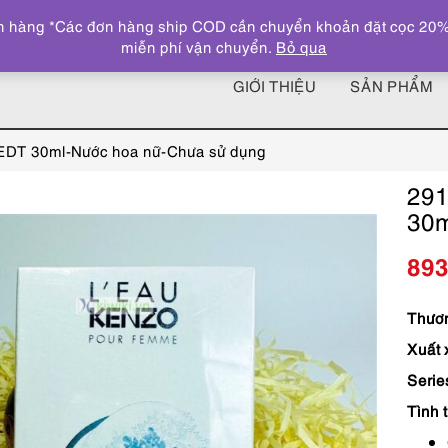
 hàng *Các đơn hàng ship COD cần chuyển khoản đặt cọc 20% giá
miễn phí vận chuyển.
Bỏ qua
GIỚI THIỆU
SẢN PHẨM
DT 30ml-Nước hoa nữ-Chưa sử dụng
29
30m
89
Thươn
Xuất 
Serie
Tình 