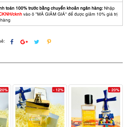
nh toán 100% trước bằng chuyển khoản ngân hàng:
Nhập
CKNH/cknh
vào ô "MÃ GIẢM GIÁ" để được giảm 10% giá trị
 hàng
sẻ:
 20%
- 12%
- 20%