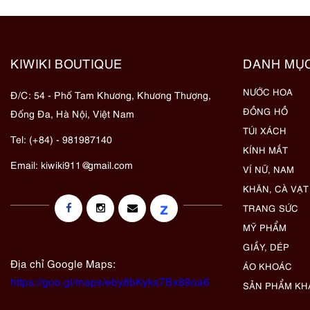
KIWIKI BOUTIQUE
DANH MỤ
NƯỚC HOA
Đ/C: 54 - Phố Tam Khương, Khương Thượng,
ĐỒNG HỒ
Đống Đa, Hà Nội, Việt Nam
TÚI XÁCH
Tel: (+84) - 981987140
KÍNH MẮT
Email:
kiwiki911@gmail.com
VÍ NỮ, NAM
KHĂN, CÀ VẠT
z
TRANG SỨC
MỸ PHẨM
GIẦY, DÉP
Địa chỉ Google Maps:
ÁO KHOÁC
https://goo.gl/maps/eby8bKyks7Bx89oa6
SẢN PHẨM KH