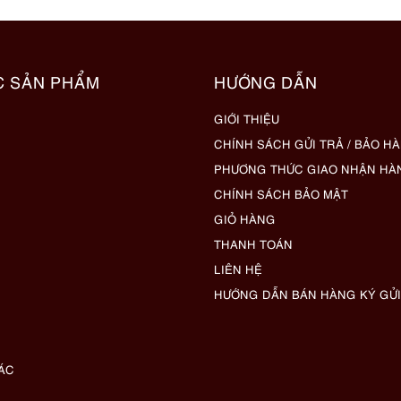
C SẢN PHẨM
HƯỚNG DẪN
GIỚI THIỆU
CHÍNH SÁCH GỬI TRẢ / BẢO H
PHƯƠNG THỨC GIAO NHẬN HÀ
CHÍNH SÁCH BẢO MẬT
GIỎ HÀNG
THANH TOÁN
LIÊN HỆ
HƯỚNG DẪN BÁN HÀNG KÝ GỬI
ÁC