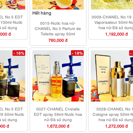
Hết hàng
L No 5 EDT
0009-CHANEL No 19
r 100ml-Nước
Vaporisateur 50ml-N
0015-Nước hoa nữ-
ã sử dụng
hoa nữ-Đã sử dụn
CHANEL No 5 Parfum de
,000 đ
Toilette spray 50ml
1,192,000 đ
760,000 đ
- 16%
- 18%
-
L No 5 EDT
0027-CHANEL Cristalle
0028-CHANEL No 
ill 50ml-Nước
EDT spray 59ml-Nước hoa
Cologne spray 50ml-
ã sử dụng
nữ-Đã sử dụng
hoa nữ-Đã sử dụn
000 đ
1,672,000 đ
1,272,000 đ