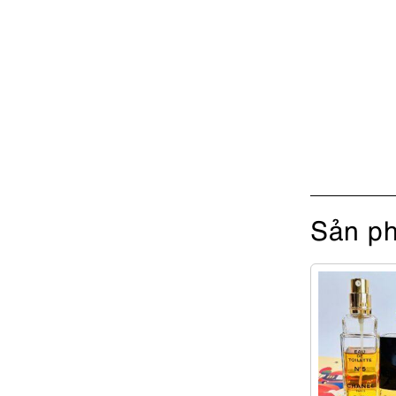
Sản ph