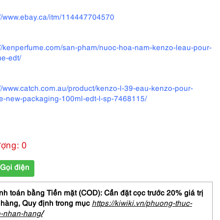
://www.ebay.ca/itm/114447704570
://kenperfume.com/san-pham/nuoc-hoa-nam-kenzo-leau-pour-
e-edt/
://www.catch.com.au/product/kenzo-l-39-eau-kenzo-pour-
-new-packaging-100ml-edt-l-sp-7468115/
ượng: 0
Gọi điện
h toán bằng Tiền mặt (COD): Cần đặt cọc trước 20% giá trị
 hàng,
Quy định trong mục
https://kiwiki.vn/phuong-thuc-
o-nhan-hang
/