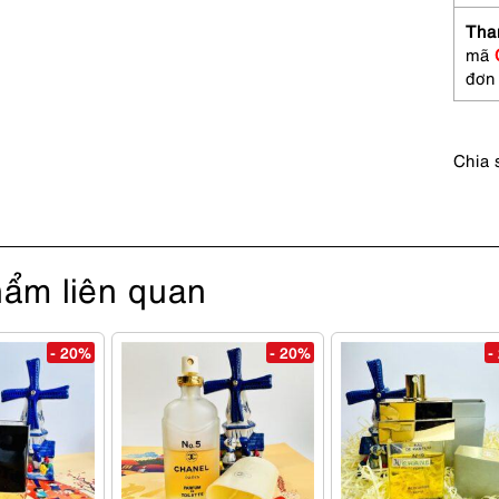
Tha
mã
đơn
Chia 
ẩm liên quan
- 20%
- 20%
-