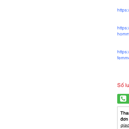
https
https
homm
https
femme
Số l
Than
đơn
gia