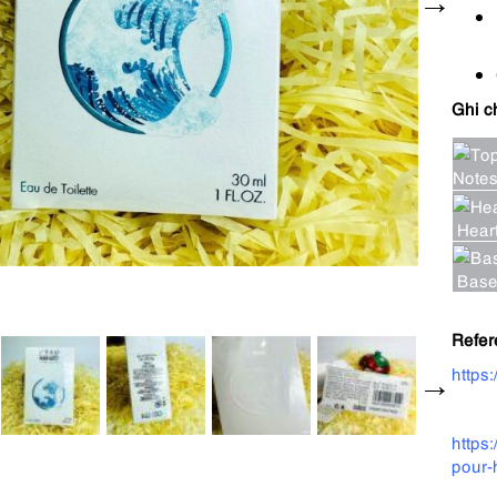
Ghi c
Note
Heart
Base
Refer
https
https
pour-