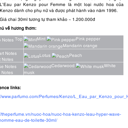
L’Eau par Kenzo pour Femme là một loại nước hoa của
Kenzo dành cho phụ nữ và được phát hành vào năm 1996.
Giá chai 30ml tương tự tham khảo ~ 1.200.000đ
hú về hương thơm:
Mint
Pink pepper
Top
Mandarin orange
s
Lotus
Peach
 Notes
Cedarwood
White
 Notes
musk
ence links:
://www.parfumo.com/Perfumes/Kenzo/L_Eau_par_Kenzo_pour
://theperfume.vn/nuoc-hoa/nuoc-hoa-kenzo-leau-hyper-wave-
homme-eau-de-toilette-30ml/