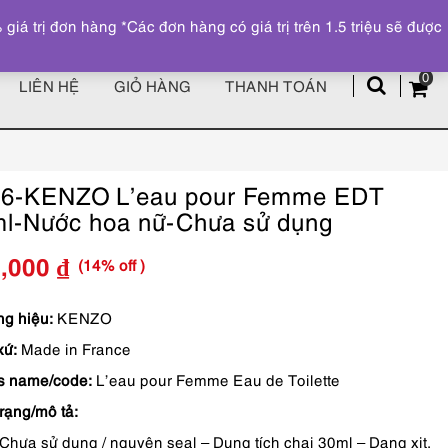
Đăng ký
Tài khoản
z
 trị đơn hàng *Các đơn hàng có giá trị trên 1.5 triệu sẽ được
0
LIÊN HỆ
GIỎ HÀNG
THANH TOÁN
16-KENZO L’eau pour Femme EDT
l-Nước hoa nữ-Chưa sử dụng
(14% off )
3,000
₫
Giá
Giá
gốc
hiện
g hiệu:
KENZO
xứ:
Made in France
là:
tại
s name/code:
L’eau pour Femme Eau de Toilette
1,050,000 ₫.
là:
trạng/mô tả:
893,000 ₫.
Chưa sử dụng / nguyên seal – Dung tích chai 30ml – Dạng xịt.