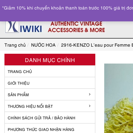
*Giảm 10% khi chuyển khoản thanh toán trước 100% giá trị đơn
Trang chủ
NƯỚC HOA
2916-KENZO L’eau pour Femme E
DANH MỤC CHÍNH
TRANG CHỦ
GIỚI THIỆU
SẢN PHẨM
THƯƠNG HIỆU NỔI BẬT
CHÍNH SÁCH GỬI TRẢ / BẢO HÀNH
PHƯƠNG THỨC GIAO NHẬN HÀNG