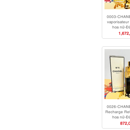
0003-CHANE
vaporisateu
hoa nữ-Đ
1,672
0026-CHANE
Recharge Ref
hoa nữ-Đ
872,