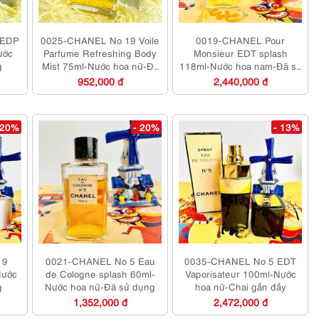
 EDP
0025-CHANEL No 19 Voile
0019-CHANEL Pour
ước
Parfume Refreshing Body
Monsieur EDT splash
g
Mist 75ml-Nước hoa nữ-Đã
118ml-Nước hoa nam-Đã sử
sử dụng
dụng
952,000 đ
2,440,000 đ
 20%
- 20%
- 13%
19
0021-CHANEL No 5 Eau
0035-CHANEL No 5 EDT
Nước
de Cologne splash 60ml-
Vaporisateur 100ml-Nước
g
Nước hoa nữ-Đã sử dụng
hoa nữ-Chai gần đầy
1,352,000 đ
2,472,000 đ