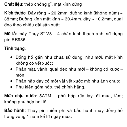
Chất liệu
: thép chống gỉ, mặt kính cứng
là:
tại
Kích thước
: Dây rộng ~ 20.2mm, đường kính (không núm) ~
2,990,000 ₫.
là:
38mm; Đường kính mặt kính ~ 30.4mm, dày ~ 10.2mm, quai
2,691,000 ₫.
đeo theo chiều dài sản xuất
Mô tả
: máy Thụy Sĩ V8 – 4 chân kính thạch anh, sử dụng
pin SR936
Tình trạng
:
Đồng hồ gần như chưa sử dụng, như mới, mặt kính
không có vết xước;
Phần mặt, vành, quai đeo như mới – không có xước –
mòn;
Phần nắp đậy có một vài vết xước mờ như ảnh chụp;
Phụ kiện gồm hộp, thẻ chính hãng.
Mức chịu nước
: 5ATM – phù hợp rửa tay, đi mưa, tắm;
không phù hợp bơi lội
Bảo hành:
Thay pin miễn phí và bảo hành máy đồng hồ
trong vòng 1 năm kể từ ngày mua.