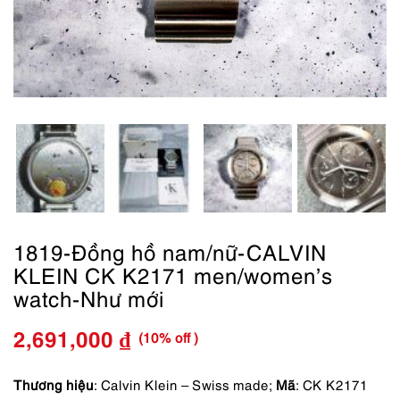
1819-Đồng hồ nam/nữ-CALVIN
KLEIN CK K2171 men/women’s
watch-Như mới
(10% off )
2,691,000
₫
Giá
Giá
gốc
hiện
Thương hiệu
: Calvin Klein – Swiss made;
Mã
: CK K2171