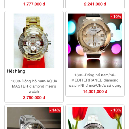
1,777,000 đ
2,241,000 đ
- 10%
Hết hàng
1802-Đồng hồ nam/nữ-
MEDITERRANEE diamond
1808-Đồng hồ nam-AQUA
watch-Như mới/Chưa sử dụng
MASTER diamond men’s
watch
14,301,000 đ
3,790,000 đ
- 14%
- 10%