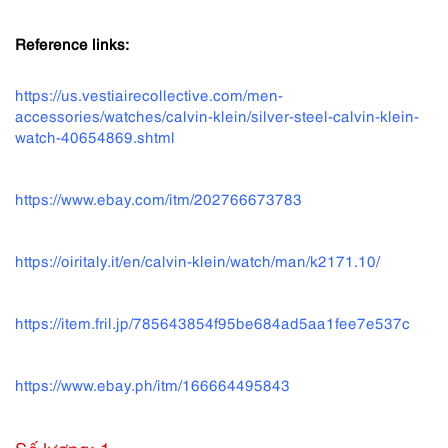
Reference links:
https://us.vestiairecollective.com/men-
accessories/watches/calvin-klein/silver-steel-calvin-klein-
watch-40654869.shtml
https://www.ebay.com/itm/202766673783
https://oiritaly.it/en/calvin-klein/watch/man/k2171.10/
https://item.fril.jp/785643854f95be684ad5aa1fee7e537c
https://www.ebay.ph/itm/166664495843
Số lượng: 1