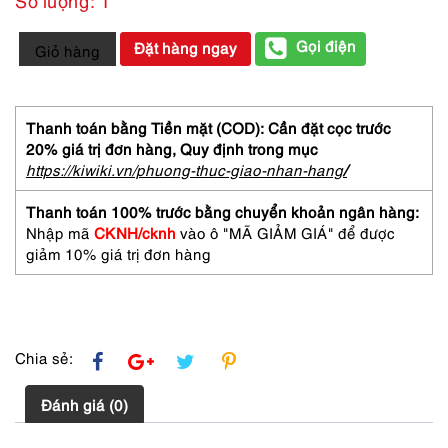
1819-
Gọi điện
Đặt hàng ngay
Giỏ hàng
Đồng
hồ
nam/nữ-
CALVIN
Thanh toán bằng Tiền mặt (COD): Cần đặt cọc trước
KLEIN
20% giá trị đơn hàng,
Quy định trong mục
CK
https://kiwiki.vn/phuong-thuc-giao-nhan-hang
/
K2171
men/women's
Thanh toán 100% trước bằng chuyển khoản ngân hàng:
watch-
Nhập mã
CKNH/cknh
vào ô "MÃ GIẢM GIÁ" để được
Như
giảm 10% giá trị đơn hàng
mới
số
lượng
Chia sẻ:
Đánh giá (0)