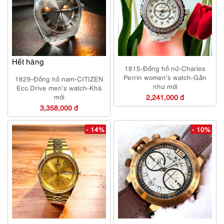
Hết hàng
1815-Đồng hồ nữ-Charles
Perrin women’s watch-Gần
1829-Đồng hồ nam-CITIZEN
như mới
Eco Drive men’s watch-Khá
mới
2,241,000 đ
3,358,000 đ
- 14%
- 10%