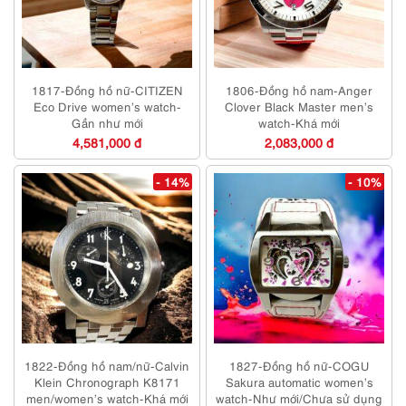
1817-Đồng hồ nữ-CITIZEN
1806-Đồng hồ nam-Anger
Eco Drive women’s watch-
Clover Black Master men’s
Gần như mới
watch-Khá mới
4,581,000 đ
2,083,000 đ
- 14%
- 10%
1822-Đồng hồ nam/nữ-Calvin
1827-Đồng hồ nữ-COGU
Klein Chronograph K8171
Sakura automatic women’s
men/women’s watch-Khá mới
watch-Như mới/Chưa sử dụng