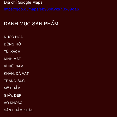
Địa chỉ Google Maps:
https://goo.gl/maps/eby8bKyks7Bx89oa6
DANH MỤC SẢN PHẨM
NƯỚC HOA
ĐỒNG HỒ
TÚI XÁCH
KÍNH MẮT
VÍ NỮ, NAM
KHĂN, CÀ VẠT
TRANG SỨC
MỸ PHẨM
GIẦY, DÉP
ÁO KHOÁC
SẢN PHẨM KHÁC