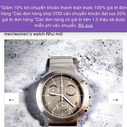
0
*Giảm 10% khi chuyển khoản thanh toán trước 100% giá trị đơn
DANH MỤC
hàng *Các đơn hàng ship COD cần chuyển khoản đặt cọc 20%
giá trị đơn hàng *Các đơn hàng có giá trị trên 1.5 triệu sẽ được
Trang chủ
THƯƠNG HIỆU NỔI BẬT
CALVIN
miễn phí vận chuyển.
Bỏ qua
KLEIN
1819-Đồng hồ nam/nữ-CALVIN KLEIN CK K2171
men/women’s watch-Như mới