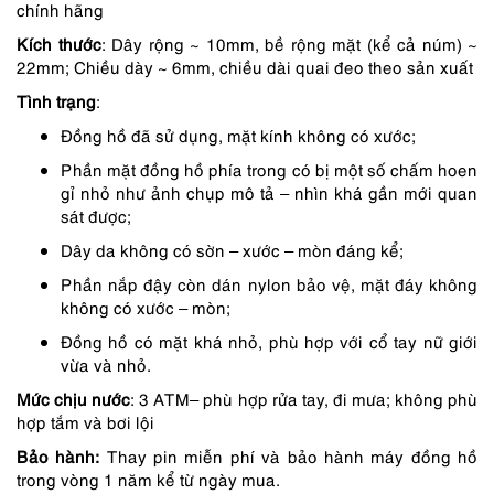
3,350,000 ₫.
là:
chính hãng
3,015,000 ₫.
Kích thước
: Dây rộng ~ 10mm, bề rộng mặt (kể cả núm) ~
22mm; Chiều dày ~ 6mm, chiều dài quai đeo theo sản xuất
Tình trạng
:
Đồng hồ đã sử dụng, mặt kính không có xước;
Phần mặt đồng hồ phía trong có bị một số chấm hoen
gỉ nhỏ như ảnh chụp mô tả – nhìn khá gần mới quan
sát được;
Dây da không có sờn – xước – mòn đáng kể;
Phần nắp đậy còn dán nylon bảo vệ, mặt đáy không
không có xước – mòn;
Đồng hồ có mặt khá nhỏ, phù hợp với cổ tay nữ giới
vừa và nhỏ.
Mức chịu nước
: 3 ATM– phù hợp rửa tay, đi mưa; không phù
hợp tắm và bơi lội
Bảo hành:
Thay pin miễn phí và bảo hành máy đồng hồ
trong vòng 1 năm kể từ ngày mua.