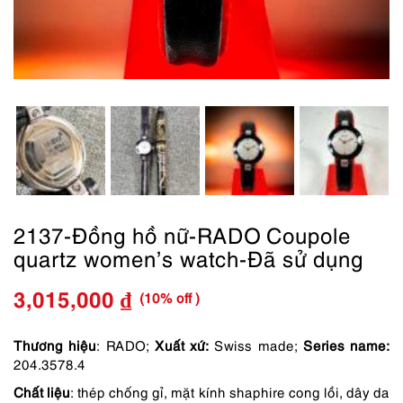
2137-Đồng hồ nữ-RADO Coupole
quartz women’s watch-Đã sử dụng
(10% off )
3,015,000
₫
Giá
Giá
gốc
hiện
Thương hiệu
: RADO;
Xuất xứ:
Swiss made;
Series name:
204.3578.4
là:
tại
Chất liệu
: thép chống gỉ, mặt kính shaphire cong lồi, dây da