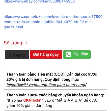
https://www.ebay.com/itm/156300445358
https://www.cornerluxe.com/fr/vente-montre-quartz/37800-
montre-rado-coupole-s-jubile-204-4079-4n-22-mm-
quartz.html
Số lượng: 1
2137-
Gọi điện
Đặt hàng ngay
Giỏ hàng
Đồng
hồ
nữ-
RADO
Thanh toán bằng Tiền mặt (COD): Cần đặt cọc trước
Coupole
20% giá trị đơn hàng,
Quy định trong mục
quartz
https://kiwiki.vn/phuong-thuc-giao-nhan-hang
/
women's
watch-
Thanh toán 100% trước bằng chuyển khoản ngân hàng:
Đã
Nhập mã
CKNH/cknh
vào ô "MÃ GIẢM GIÁ" để được
sử
giảm 10% giá trị đơn hàng
dụng