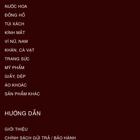
NƯỚC HOA
ĐỒNG HỒ
TÚI XÁCH
KÍNH MẮT
VÍ NỮ, NAM
KHĂN, CÀ VẠT
TRANG SỨC
MỸ PHẨM
GIẦY, DÉP
ÁO KHOÁC
SẢN PHẨM KHÁC
HƯỚNG DẪN
GIỚI THIỆU
CHÍNH SÁCH GỬI TRẢ / BẢO HÀNH