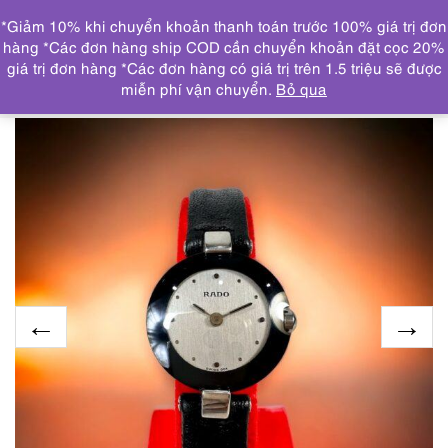
0
*Giảm 10% khi chuyển khoản thanh toán trước 100% giá trị đơn
DANH MỤC
hàng *Các đơn hàng ship COD cần chuyển khoản đặt cọc 20%
giá trị đơn hàng *Các đơn hàng có giá trị trên 1.5 triệu sẽ được
Trang chủ
ĐỒNG HỒ
2137-Đồng hồ nữ-RADO Coupole
miễn phí vận chuyển.
Bỏ qua
quartz women’s watch-Đã sử dụng