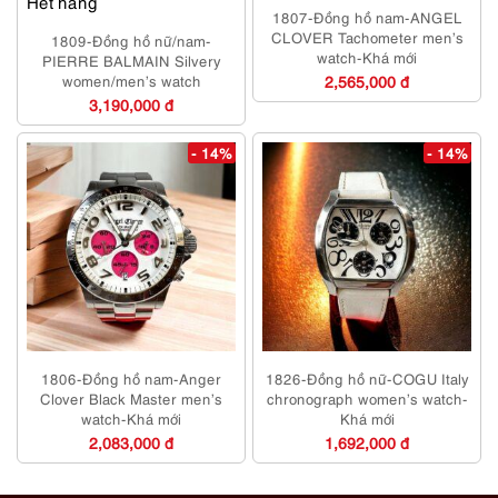
Hết hàng
1807-Đồng hồ nam-ANGEL
CLOVER Tachometer men’s
1809-Đồng hồ nữ/nam-
watch-Khá mới
PIERRE BALMAIN Silvery
women/men’s watch
2,565,000 đ
3,190,000 đ
- 14%
- 14%
1806-Đồng hồ nam-Anger
1826-Đồng hồ nữ-COGU Italy
Clover Black Master men’s
chronograph women’s watch-
watch-Khá mới
Khá mới
2,083,000 đ
1,692,000 đ