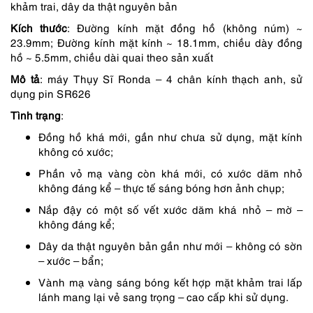
2,190,000 ₫.
là:
khảm trai, dây da thật nguyên bản
1,971,000 ₫.
Kích thước
: Đường kính mặt đồng hồ (không núm) ~
23.9mm; Đường kính mặt kính ~ 18.1mm, chiều dày đồng
hồ ~ 5.5mm, chiều dài quai theo sản xuất
Mô tả
: máy Thụy Sĩ Ronda – 4 chân kính thạch anh, sử
dụng pin SR626
Tình trạng
:
Đồng hồ khá mới, gần như chưa sử dụng, mặt kính
không có xước;
Phần vỏ mạ vàng còn khá mới, có xước dăm nhỏ
không đáng kể – thực tế sáng bóng hơn ảnh chụp;
Nắp đậy có một số vết xước dăm khá nhỏ – mờ –
không đáng kể;
Dây da thật nguyên bản gần như mới – không có sờn
– xước – bẩn;
Vành mạ vàng sáng bóng kết hợp mặt khảm trai lấp
lánh mang lại vẻ sang trọng – cao cấp khi sử dụng.