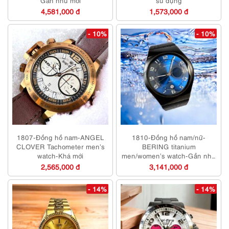
Gần như mới
sử dụng
4,581,000 đ
1,573,000 đ
- 10%
- 10%
1807-Đồng hồ nam-ANGEL
1810-Đồng hồ nam/nữ-
CLOVER Tachometer men’s
BERING titanium
watch-Khá mới
men/women’s watch-Gần như
mới
2,565,000 đ
3,141,000 đ
- 14%
- 14%