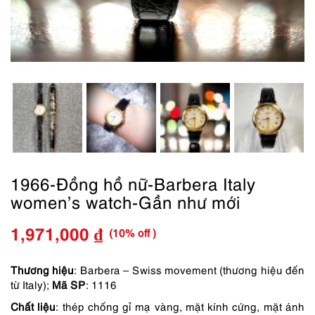
1966-Đồng hồ nữ-Barbera Italy
women’s watch-Gần như mới
(10% off )
1,971,000
₫
Giá
Giá
gốc
hiện
Thương hiệu
: Barbera – Swiss movement (thương hiệu đến
từ Italy);
Mã SP
: 1116
là:
tại
Chất liệu
: thép chống gỉ mạ vàng, mặt kính cứng, mặt ánh