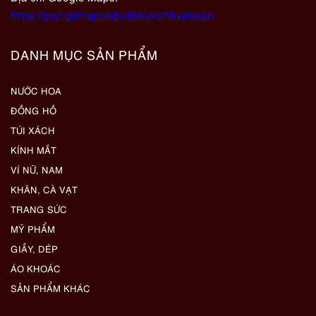
https://goo.gl/maps/eby8bKyks7Bx89oa6
DANH MỤC SẢN PHẨM
NƯỚC HOA
ĐỒNG HỒ
TÚI XÁCH
KÍNH MẮT
VÍ NỮ, NAM
KHĂN, CÀ VẠT
TRANG SỨC
MỸ PHẨM
GIẦY, DÉP
ÁO KHOÁC
SẢN PHẨM KHÁC