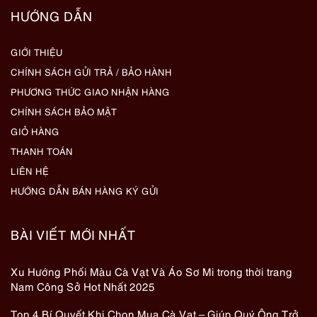
HƯỚNG DẪN
GIỚI THIỆU
CHÍNH SÁCH GỬI TRẢ / BẢO HÀNH
PHƯƠNG THỨC GIAO NHẬN HÀNG
CHÍNH SÁCH BẢO MẬT
GIỎ HÀNG
THANH TOÁN
LIÊN HỆ
HƯỚNG DẪN BÁN HÀNG KÝ GỬI
BÀI VIẾT MỚI NHẤT
Xu Hướng Phối Màu Cà Vạt Và Áo Sơ Mi trong thời trang
Nam Công Sở Hot Nhất 2025
Top 4 Bí Quyết Khi Chọn Mua Cà Vạt – Giúp Quý Ông Trở