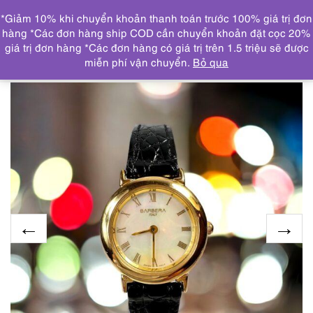
0
*Giảm 10% khi chuyển khoản thanh toán trước 100% giá trị đơn
DANH MỤC
hàng *Các đơn hàng ship COD cần chuyển khoản đặt cọc 20%
giá trị đơn hàng *Các đơn hàng có giá trị trên 1.5 triệu sẽ được
Trang chủ
ĐỒNG HỒ
1966-Đồng hồ nữ-Barbera Italy
miễn phí vận chuyển.
Bỏ qua
women’s watch-Gần như mới