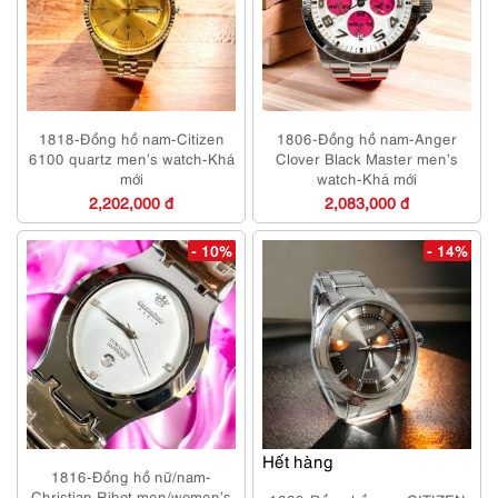
1818-Đồng hồ nam-Citizen
1806-Đồng hồ nam-Anger
6100 quartz men’s watch-Khá
Clover Black Master men’s
mới
watch-Khá mới
2,202,000 đ
2,083,000 đ
- 10%
- 14%
Hết hàng
1816-Đồng hồ nữ/nam-
Christian Ribot men/women’s