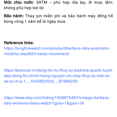
Mức chịu nước
: 3ATM – phù hợp rửa tay, đi mưa, tắm;
không phù hợp bơi lội
Bảo hành:
Thay pin miễn phí và bảo hành máy đồng hồ
trong vòng 1 năm kể từ ngày mua.
Reference links:
https://longfinewatch.com/product/barbera-italy-automatic-
incabloc-eta2824-swiss-movement/
https://beecost.vn/dong-ho-nu-thuy-sy-barbera-quartz-tuyet-
dep-dong-ho-chinh-hang-nguyen-zin-may-thuy-sy-mat-so-
xa-cu-m-p.1__4433832022__87996258
https://www.etsy.com/listing/1508675487/vintage-barbera-
italy-womens-dress-watch?gpla=1&gao=1&