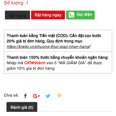
Số lượng: 1
1966-
Gọi điện
Đặt hàng ngay
Giỏ hàng
Đồng
hồ
nữ-
Barbera
Thanh toán bằng Tiền mặt (COD): Cần đặt cọc trước
Italy
20% giá trị đơn hàng,
Quy định trong mục
women's
https://kiwiki.vn/phuong-thuc-giao-nhan-hang
/
watch-
Gần
Thanh toán 100% trước bằng chuyển khoản ngân hàng:
như
Nhập mã
CKNH/cknh
vào ô "MÃ GIẢM GIÁ" để được
mới
giảm 10% giá trị đơn hàng
số
lượng
Chia sẻ:
Đánh giá (0)