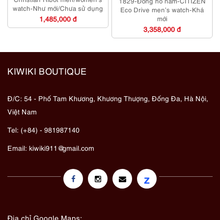
1829-Đồng hồ nam-CITIZEN
watch-Như mới/Chưa sử dụng
Eco Drive men’s watch-Khá
1,485,000 đ
mới
3,358,000 đ
KIWIKI BOUTIQUE
Đ/C: 54 - Phố Tam Khương, Khương Thượng, Đống Đa, Hà Nội,
Việt Nam
Tel: (+84) - 981987140
Email:
kiwiki911@gmail.com
z
Địa chỉ Google Maps: