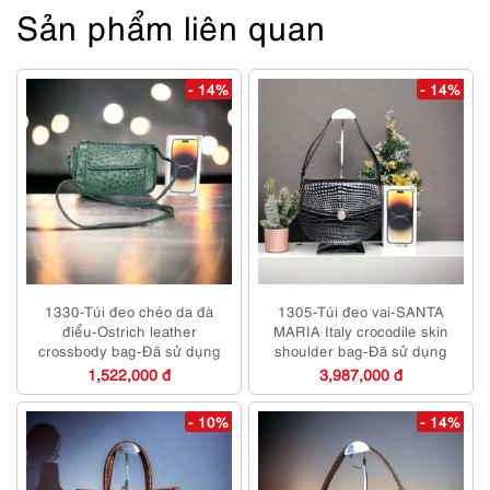
Sản phẩm liên quan
- 14%
- 14%
1330-Túi đeo chéo da đà
1305-Túi đeo vai-SANTA
điểu-Ostrich leather
MARIA Italy crocodile skin
crossbody bag-Đã sử dụng
shoulder bag-Đã sử dụng
1,522,000 đ
3,987,000 đ
- 10%
- 14%