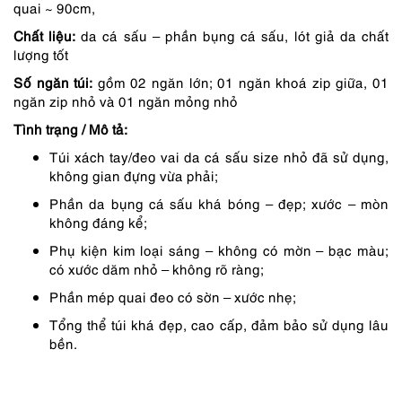
quai ~ 90cm,
3,990,000 ₫.
là:
Chất liệu:
da cá sấu – phần bụng cá sấu, lót giả da chất
3,392,000 ₫.
lượng tốt
Số ngăn túi:
gồm 02 ngăn lớn; 01 ngăn khoá zip giữa, 01
ngăn zip nhỏ và 01 ngăn mỏng nhỏ
Tình trạng / Mô tả:
Túi xách tay/đeo vai da cá sấu size nhỏ đã sử dụng,
không gian đựng vừa phải;
Phần da bụng cá sấu khá bóng – đẹp; xước – mòn
không đáng kể;
Phụ kiện kim loại sáng – không có mờn – bạc màu;
có xước dăm nhỏ – không rõ ràng;
Phần mép quai đeo có sờn – xước nhẹ;
Tổng thể túi khá đẹp, cao cấp, đảm bảo sử dụng lâu
bền.