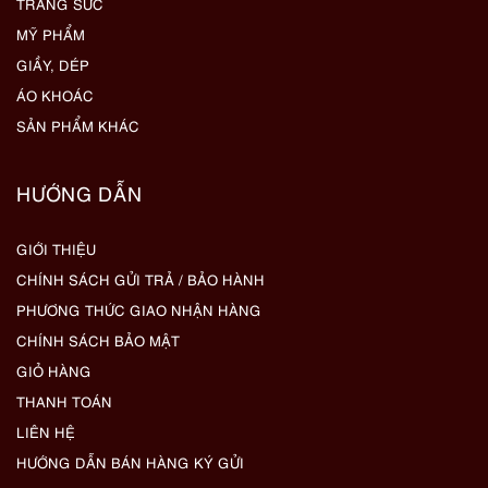
TRANG SỨC
MỸ PHẨM
GIẦY, DÉP
ÁO KHOÁC
SẢN PHẨM KHÁC
HƯỚNG DẪN
GIỚI THIỆU
CHÍNH SÁCH GỬI TRẢ / BẢO HÀNH
PHƯƠNG THỨC GIAO NHẬN HÀNG
CHÍNH SÁCH BẢO MẬT
GIỎ HÀNG
THANH TOÁN
LIÊN HỆ
HƯỚNG DẪN BÁN HÀNG KÝ GỬI