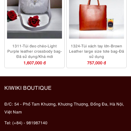
1311-Túi đeo chéo-Light
1324-Túi xách tay lớn-Brown
Purple leather crossbody bag-
Leather large size tote bag-Đã
Đã sử dụng/Khá mới
sử dụng
1,607,000 đ
757,000 đ
KIWIKI BOUTIQUE
Đ/C: 54 - Phố Tam Khương, Khương Thượng, Đống Đa, Hà Nội,
Việt Nam
Tel: (+84) - 981987140