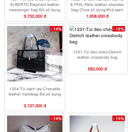
ALBERTO Elephant leather
& PHIL Paris leather shoulder
messenger bag-Đã sử dụng
bag-Chưa sử dụng/Khá sạch
3,732,000 đ
1,658,000 đ
- 14%
- 15%
1331-Túi đeo chéo-Ostrich
leather crossbody bag
582,000 đ
1304-Túi xách tay-Crocodile
leather handbag-Đã sử dụng
3,137,000 đ
- 14%
- 14%