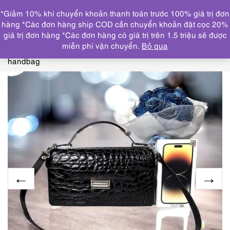
0
*Giảm 10% khi chuyển khoản thanh toán trước 100% giá trị đơn
DANH MỤC
hàng *Các đơn hàng ship COD cần chuyển khoản đặt cọc 20%
giá trị đơn hàng *Các đơn hàng có giá trị trên 1.5 triệu sẽ được
Trang chủ
THƯƠNG HIỆU NỔI BẬT
CROCODILE
miễn phí vận chuyển.
Bỏ qua
leather
5273-Túi xách tay/đeo vai-Crocodile leather
handbag