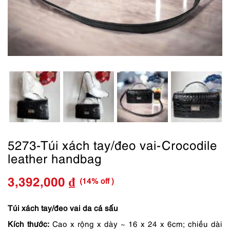
5273-Túi xách tay/đeo vai-Crocodile
leather handbag
(14% off )
3,392,000
₫
Giá
Giá
gốc
hiện
Túi xách tay/đeo vai da cá sấu
Kích thước:
Cao x rộng x dày ~ 16 x 24 x 6cm; chiều dài
là:
tại