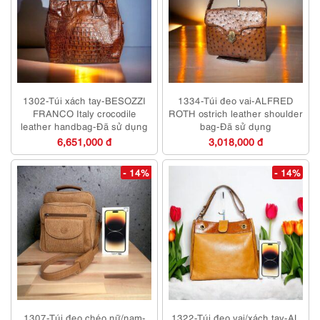
1302-Túi xách tay-BESOZZI
1334-Túi đeo vai-ALFRED
FRANCO Italy crocodile
ROTH ostrich leather shoulder
leather handbag-Đã sử dụng
bag-Đã sử dụng
6,651,000 đ
3,018,000 đ
- 14%
- 14%
1307-Túi đeo chéo nữ/nam-
1322-Túi đeo vai/xách tay-AL