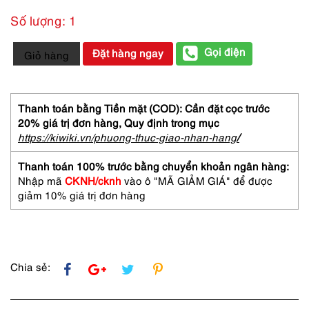
Số lượng: 1
5273-
Gọi điện
Đặt hàng ngay
Giỏ hàng
Túi
xách
tay/
đeo
Thanh toán bằng Tiền mặt (COD): Cần đặt cọc trước
vai-
20% giá trị đơn hàng,
Quy định trong mục
Crocodile
https://kiwiki.vn/phuong-thuc-giao-nhan-hang
/
leather
handbag
Thanh toán 100% trước bằng chuyển khoản ngân hàng:
số
Nhập mã
CKNH/cknh
vào ô "MÃ GIẢM GIÁ" để được
lượng
giảm 10% giá trị đơn hàng
Chia sẻ: