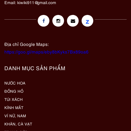
Email:
kiwiki911@gmail.com
z
Địa chỉ Google Maps:
https://goo.gl/maps/eby8bKyks7Bx89oa6
DANH MỤC SẢN PHẨM
NƯỚC HOA
ĐỒNG HỒ
TÚI XÁCH
KÍNH MẮT
VÍ NỮ, NAM
KHĂN, CÀ VẠT