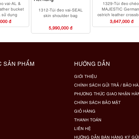
eo vai-AL &
1329-Túi đeo chéo
eather bucket
MAJESTIC German
1312-Túi đeo vai-SEAL
 sử dụng
ostrich leather cross
skin shoulder bag
bag-Đã sử dụng
,000 đ
3,647,000 đ
5,990,000 đ
C SẢN PHẨM
HƯỚNG DẪN
GIỚI THIỆU
CHÍNH SÁCH GỬI TRẢ / BẢO H
PHƯƠNG THỨC GIAO NHẬN HÀ
CHÍNH SÁCH BẢO MẬT
GIỎ HÀNG
THANH TOÁN
LIÊN HỆ
HƯỚNG DẪN BÁN HÀNG KÝ GỬI