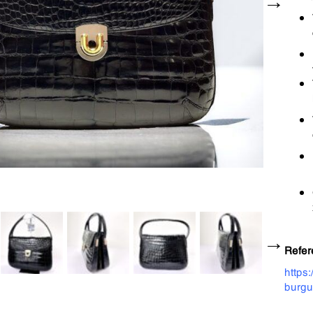
Refer
https
burgu