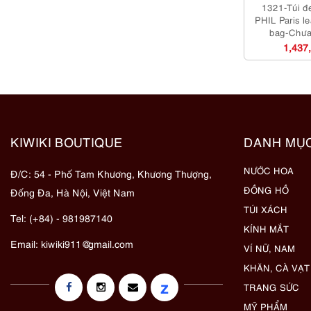
1321-Túi đ
PHIL Paris l
bag-Chưa
1,437
KIWIKI BOUTIQUE
DANH MỤ
NƯỚC HOA
Đ/C: 54 - Phố Tam Khương, Khương Thượng,
ĐỒNG HỒ
Đống Đa, Hà Nội, Việt Nam
TÚI XÁCH
Tel: (+84) - 981987140
KÍNH MẮT
Email:
kiwiki911@gmail.com
VÍ NỮ, NAM
KHĂN, CÀ VẠT
z
TRANG SỨC
MỸ PHẨM