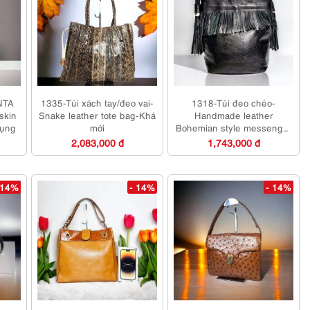
NTA
1335-Túi xách tay/đeo vai-
1318-Túi đeo chéo-
skin
Snake leather tote bag-Khá
Handmade leather
dụng
mới
Bohemian style messenger
bag-Đã sử dụng/Khá sạch
2,083,000 đ
1,743,000 đ
 14%
- 14%
- 14%