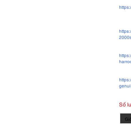
https
https
2000s
https
harro
https
genui
Số l
4018-
Gi
Túi
xách