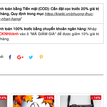
ODILE
h toán bằng Tiền mặt (COD): Cần đặt cọc trước 20% giá trị
 hàng,
Quy định trong mục
https://kiwiki.vn/phuong-thuc-
bag-
o-nhan-hang
/
nh toán 100% trước bằng chuyển khoản ngân hàng:
Nhập
CKNH/cknh
vào ô "MÃ GIẢM GIÁ" để được giảm 10% giá trị
 hàng
sẻ:
 14%
- 14%
- 14%