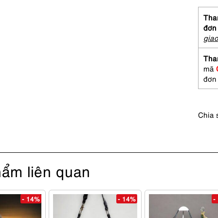
tay-
CROC
Than
skin
đơn
hand
gia
Khá
mới
Tha
số
mã
lượng
đơn
Chia 
ẩm liên quan
- 14%
- 14%
-