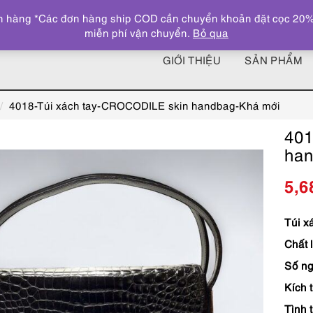
 hàng *Các đơn hàng ship COD cần chuyển khoản đặt cọc 20% giá
miễn phí vận chuyển.
Bỏ qua
GIỚI THIỆU
SẢN PHẨM
4018-Túi xách tay-CROCODILE skin handbag-Khá mới
401
han
5,6
Túi x
Chất l
Số ng
Kích 
Tình t