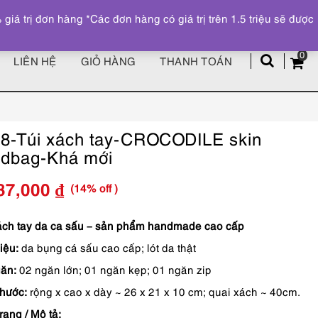
Đăng ký
Tài khoản
z
 trị đơn hàng *Các đơn hàng có giá trị trên 1.5 triệu sẽ được
0
LIÊN HỆ
GIỎ HÀNG
THANH TOÁN
8-Túi xách tay-CROCODILE skin
dbag-Khá mới
(14% off )
87,000
₫
Giá
Giá
gốc
hiện
ách tay da ca sấu – sản phẩm handmade cao cấp
iệu:
da bụng cá sấu cao cấp; lót da thật
là:
tại
ăn:
02 ngăn lớn; 01 ngăn kẹp; 01 ngăn zip
6,690,000 ₫.
là:
thước:
rộng x cao x dày ~ 26 x 21 x 10 cm; quai xách ~ 40cm.
5,687,000 ₫.
rạng / Mô tả: