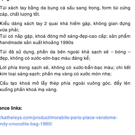
Túi xách tay bằng da bụng cá sấu sang trọng, form túi cứng
cáp, chất lượng tốt.
Kiểu dáng xách tay 2 quai khá hiếm gặp, không gian đựng
vừa phải;
Túi có nắp gập, khoá đóng mở sáng-đẹp-cao cấp; sản phẩm
handmade sản xuất khoảng 1990s
Túi đã sử dụng, phần da bên ngoài khá sạch sẽ – bóng –
đẹp, không có xước-sờn-bạc màu đáng kể;
Lót phía trong sạch sẽ, không có xước-bẩn-bạc màu; chi tiết
kim loại sáng-sạch; phần mạ vàng có xước mòn nhẹ;
Cấu tạo khoá mở lẫy thép phía ngoài vuông góc, đẩy lên
xuống phần khoá mạ vàng.
ence links:
://katheleys.com/product/morabito-paris-place-vendome-
ndy-crocodile-bag-1960/