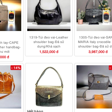
1319-Túi đeo vai-Leather
1305-Túi đeo vai-SA
shoulder bag-Đã sử
MARIA Italy crocodile 
ch tay-CAPE
dụng/Khá sạch
shoulder bag-Đã sử 
her handbag-
hư mới
1,522,000 đ
3,987,000 đ
,000 đ
- 14%
-
Hết hàng