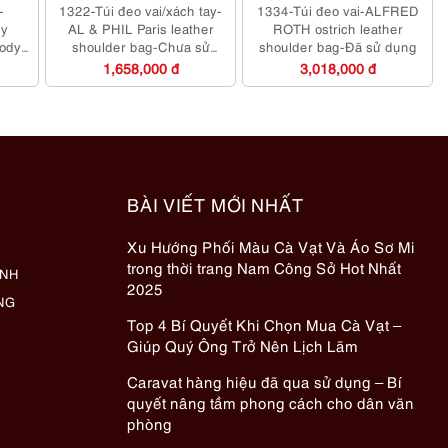
-
1322-Túi đeo vai/xách tay-
1334-Túi đeo vai-ALFRED
y
AL & PHIL Paris leather
ROTH ostrich leather
body
shoulder bag-Chưa sử
shoulder bag-Đã sử dụng
dụng/Khá sạch
1,658,000 đ
3,018,000 đ
BÀI VIẾT MỚI NHẤT
Xu Hướng Phối Màu Cà Vạt Và Áo Sơ Mi
trong thời trang Nam Công Sở Hot Nhất
ÀNH
2025
NG
Top 4 Bí Quyết Khi Chọn Mua Cà Vạt –
Giúp Quý Ông Trở Nên Lịch Lãm
Caravat hàng hiệu đã qua sử dụng – Bí
quyết nâng tầm phong cách cho dân văn
phòng