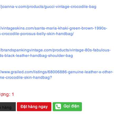
://joanna-v.com/products/gucci-vintage-crocodile-bag
://vintageskins.com/santa-maria-khaki-green-brown-1990s-
-crocodile-porosus-belly-skin-handbag/
://brandspankingvintage.com/products/vintage-80s-fabulous-
ds-black-leather-handbag-shoulder-bag
://www.grailed.com/listings/68006886-genuine-leather-x-other-
ne-crocodile-skin-handbag?
ượng: 1
Gọi điện
Đặt hàng ngay
ỏ hàng