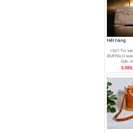
Hết hàng
1327-Túi xá
BUFFALO leat
Gần n
2,593