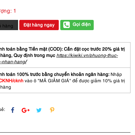
ượng: 1
Gọi điện
Đặt hàng ngay
ỏ hàng
h toán bằng Tiền mặt (COD): Cần đặt cọc trước 20% giá trị
 hàng,
Quy định trong mục
https://kiwiki.vn/phuong-thuc-
ODILE
o-nhan-hang
/
ge
nh toán 100% trước bằng chuyển khoản ngân hàng:
Nhập
bag-
CKNH/cknh
vào ô "MÃ GIẢM GIÁ" để được giảm 10% giá trị
 hàng
sẻ: