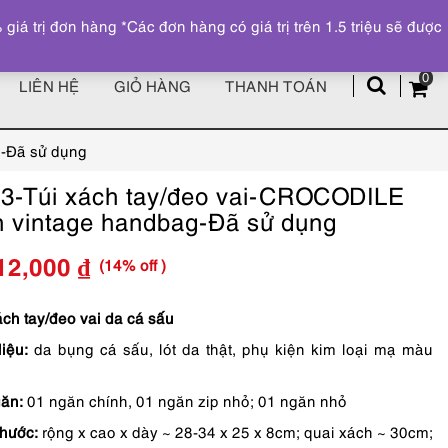
Đăng ký
Tài khoản
z
 trị đơn hàng *Các đơn hàng có giá trị trên 1.5 triệu sẽ được
0
LIÊN HỆ
GIỎ HÀNG
THANH TOÁN
g-Đã sử dụng
3-Túi xách tay/đeo vai-CROCODILE
n vintage handbag-Đã sử dụng
(14% off )
12,000
₫
Giá
Giá
gốc
hiện
ách tay/đeo vai da cá sấu
liệu:
da bụng cá sấu, lót da thật, phụ kiện kim loại mạ màu
là:
tại
5,190,000 ₫.
là:
ăn:
01 ngăn chính, 01 ngăn zip nhỏ; 01 ngăn nhỏ
4,412,000 ₫.
thước:
rộng x cao x dày ~ 28-34 x 25 x 8cm; quai xách ~ 30cm;