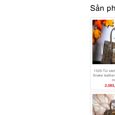
Sản ph
1335-Túi xách
Snake leather
m
2,083