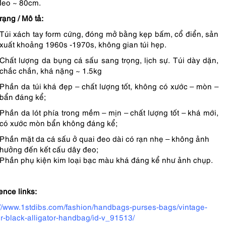
đeo ~ 80cm.
trạng /
Mô tả:
Túi xách tay form cứng, đóng mở bằng kẹp bấm, cổ điển, sản
xuất khoảng 1960s -1970s, không gian túi hẹp.
Chất lượng da bụng cá sấu sang trọng, lịch sự. Túi dày dặn,
chắc chắn, khá nặng ~ 1.5kg
Phần da túi khá đẹp – chất lượng tốt, không có xước – mòn –
bẩn đáng kể;
Phần da lót phía trong mềm – mịn – chất lượng tốt – khá mới,
có xước mòn bẩn không đáng kể;
Phần mặt da cá sấu ở quai đeo dài có rạn nhẹ – không ảnh
hưởng đến kết cấu dây đeo;
Phần phụ kiện kim loại bạc màu khá đáng kể như ảnh chụp.
ence links:
://www.1stdibs.com/fashion/handbags-purses-bags/vintage-
r-black-alligator-handbag/id-v_91513/