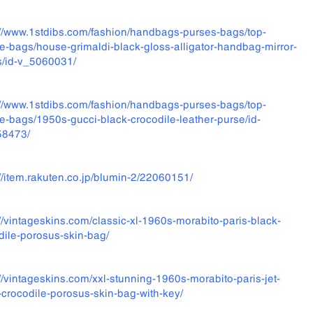
://www.1stdibs.com/fashion/handbags-purses-bags/top-
e-bags/house-grimaldi-black-gloss-alligator-handbag-mirror-
/id-v_5060031/
://www.1stdibs.com/fashion/handbags-purses-bags/top-
e-bags/1950s-gucci-black-crocodile-leather-purse/id-
58473/
://item.rakuten.co.jp/blumin-2/22060151/
://vintageskins.com/classic-xl-1960s-morabito-paris-black-
dile-porosus-skin-bag/
://vintageskins.com/xxl-stunning-1960s-morabito-paris-jet-
-crocodile-porosus-skin-bag-with-key/