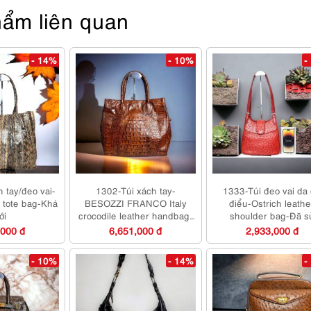
ẩm liên quan
- 14%
- 10%
-
 tay/đeo vai-
1302-Túi xách tay-
1333-Túi đeo vai da
 tote bag-Khá
BESOZZI FRANCO Italy
điểu-Ostrich leathe
ới
crocodile leather handbag-
shoulder bag-Đã s
Đã sử dụng
dụng/Khá mới
,000 đ
6,651,000 đ
2,933,000 đ
- 10%
- 14%
-