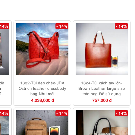
 14%
- 14%
- 14%
 đà
1332-Túi đeo chéo-JRA
1324-Túi xách tay lớn-
r
Ostrich leather crossbody
Brown Leather large size
ử
bag-Như mới
tote bag-Đã sử dụng
4,038,000 đ
757,000 đ
 14%
- 14%
- 14%