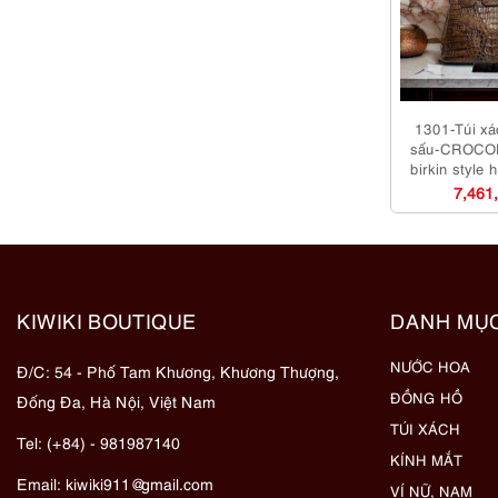
1301-Túi xá
sấu-CROCOD
birkin style
m
7,461
KIWIKI BOUTIQUE
DANH MỤ
NƯỚC HOA
Đ/C: 54 - Phố Tam Khương, Khương Thượng,
ĐỒNG HỒ
Đống Đa, Hà Nội, Việt Nam
TÚI XÁCH
Tel: (+84) - 981987140
KÍNH MẮT
Email:
kiwiki911@gmail.com
VÍ NỮ, NAM