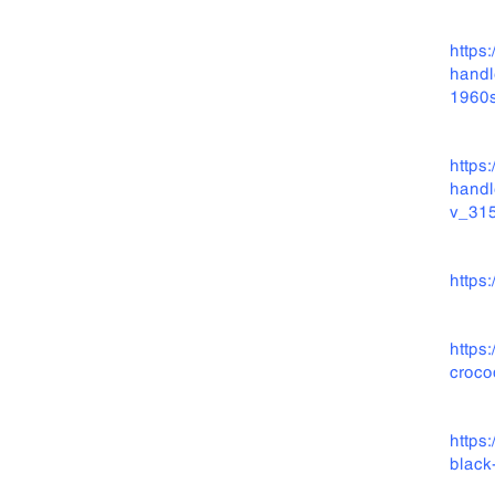
https
handl
1960s
https
handl
v_31
https
https
croco
https
black