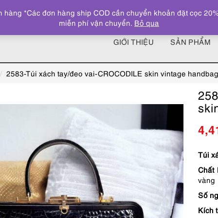
 hàng *Các đơn hàng ship COD cần chuyển khoản đặt cọc 20% giá
miễn phí vận chuyển.
Bỏ qua
GIỚI THIỆU
SẢN PHẨM
2583-Túi xách tay/đeo vai-CROCODILE skin vintage handba
258
ski
4,4
Túi x
Chất 
vàng
Số ng
Kích 