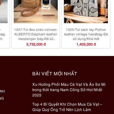
-
1307-Túi đeo chéo nữ/nam-
1325-Túi xách tay-Python
bag-
ALBERTO Elephant leather
leather vintage handbag-Đã
ch
messenger bag-Đã sử
sử dụng/Khá mới
dụng
3,732,000 đ
1,403,000 đ
BÀI VIẾT MỚI NHẤT
Xu Hướng Phối Màu Cà Vạt Và Áo Sơ Mi
trong thời trang Nam Công Sở Hot Nhất
ÀNH
2025
NG
Top 4 Bí Quyết Khi Chọn Mua Cà Vạt –
Giúp Quý Ông Trở Nên Lịch Lãm