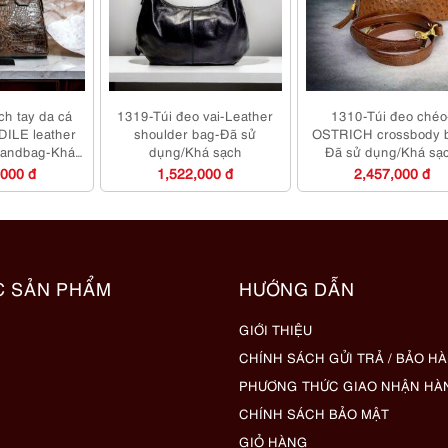
ch tay da cá
1319-Túi đeo vai-Leather
1310-Túi đeo chéo
ILE leather
shoulder bag-Đã sử
OSTRICH crossbody 
 handbag-Khá
dụng/Khá sạch
Đã sử dụng/Khá sạ
ới
,000 đ
1,522,000 đ
2,457,000 đ
C SẢN PHẨM
HƯỚNG DẪN
GIỚI THIỆU
CHÍNH SÁCH GỬI TRẢ / BẢO H
PHƯƠNG THỨC GIAO NHẬN HÀ
CHÍNH SÁCH BẢO MẬT
GIỎ HÀNG