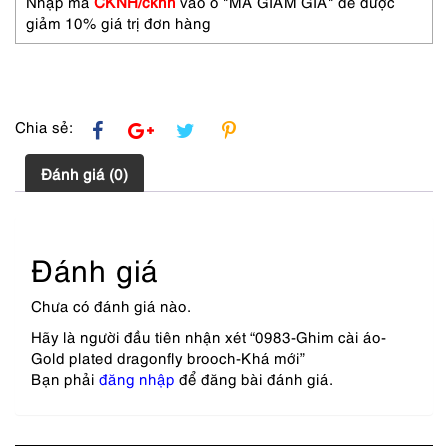
Nhập mã
CKNH/cknh
vào ô "MÃ GIẢM GIÁ" để được
số
giảm 10% giá trị đơn hàng
lượng
Chia sẻ:
Đánh giá (0)
Đánh giá
Chưa có đánh giá nào.
Hãy là người đầu tiên nhận xét “0983-Ghim cài áo-
Gold plated dragonfly brooch-Khá mới”
Bạn phải
đăng nhập
để đăng bài đánh giá.