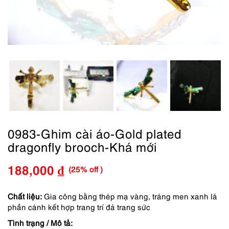
0983-Ghim cài áo-Gold plated
dragonfly brooch-Khá mới
(25% off )
188,000
₫
Giá
Giá
gốc
hiện
Chất liệu:
Gia công bằng thép mạ vàng, tráng men xanh lá
phần cánh kết hợp trang trí đá trang sức
là:
tại
Tình trạng / Mô tả: