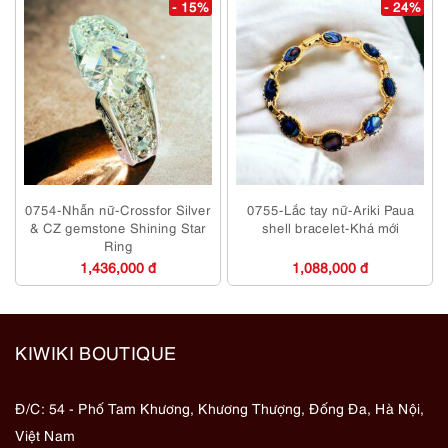
- 15%
- 24%
0754-Nhẫn nữ-Crossfor Silver
0755-Lắc tay nữ-Ariki Paua
& CZ gemstone Shining Star
shell bracelet-Khá mới
Ring
1,436,000 đ
1,088,000 đ
KIWIKI BOUTIQUE
Đ/C: 54 - Phố Tam Khương, Khương Thượng, Đống Đa, Hà Nội,
Việt Nam