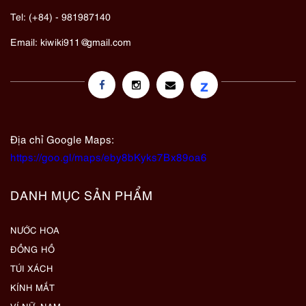
Tel: (+84) - 981987140
Email:
kiwiki911@gmail.com
z
Địa chỉ Google Maps:
https://goo.gl/maps/eby8bKyks7Bx89oa6
DANH MỤC SẢN PHẨM
NƯỚC HOA
ĐỒNG HỒ
TÚI XÁCH
KÍNH MẮT