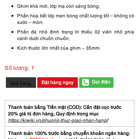
250,000 ₫.
là:
Ghim khá mới, lớp mạ còn sáng bóng;
188,000 ₫.
Phần hoạ tiết lớp men bóng chất lượng tốt – không có
xước – mòn;
Phần đá nhỏ đính trang trí thiếu 02 viên nhỏ phía
cánh dưới chuồn chuồn;
Kích thước lớn nhất của ghim ~ 35mm.
Số lượng: 1
0983-
Gọi điện
Đặt hàng ngay
Giỏ hàng
Ghim
cài
áo-
Gold
Thanh toán bằng Tiền mặt (COD): Cần đặt cọc trước
plated
20% giá trị đơn hàng,
Quy định trong mục
dragonfly
https://kiwiki.vn/phuong-thuc-giao-nhan-hang
/
brooch-
Khá
Thanh toán 100% trước bằng chuyển khoản ngân hàng:
mới