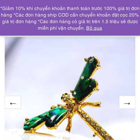
0
*Giảm 10% khi chuyển khoản thanh toán trước 100% giá trị đơn
DANH MỤC
hàng *Các đơn hàng ship COD cần chuyển khoản đặt cọc 20%
giá trị đơn hàng *Các đơn hàng có giá trị trên 1.5 triệu sẽ được
Trang chủ
TRANG SỨC
KHUYÊN TAI
0983-Ghim cài
miễn phí vận chuyển.
Bỏ qua
áo-Gold plated dragonfly brooch-Khá mới