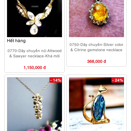
Hết hàng
0750-Dây chuyền-Silver color
& Citrine gemstone necklace
0770-Dây chuyền nữ-Attwood
& Sawyer necklace-Khá mới
368,000 đ
1,150,000 đ
- 14%
- 24%