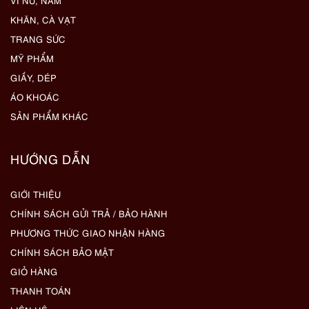
VÍ NỮ, NAM
KHĂN, CÀ VẠT
TRANG SỨC
MỸ PHẨM
GIẦY, DÉP
ÁO KHOÁC
SẢN PHẨM KHÁC
HƯỚNG DẪN
GIỚI THIỆU
CHÍNH SÁCH GỬI TRẢ / BẢO HÀNH
PHƯƠNG THỨC GIAO NHẬN HÀNG
CHÍNH SÁCH BẢO MẬT
GIỎ HÀNG
THANH TOÁN