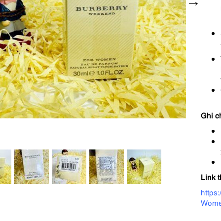
Ghi c
Link 
https
Wome