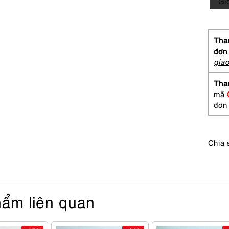
Gi
BUR
Week
EDP
spray
Than
30ml-
đơn
Nước
gia
hoa
nữ-
Tha
Chưa
mã
sử
đơn
dụng
số
lượng
Chia 
ẩm liên quan