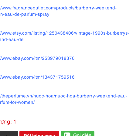
://www.fragranceoutlet.com/products/burberry-weekend-
-eau-de-parfum-spray
://www.etsy.com/listing/1250438406/vintage-1990s-burberrys-
end-eau-de
://www.ebay.com/itm/253979018376
://www.ebay.com/itm/134371759516
://theperfume.vn/nuoc-hoa/nuoc-hoa-burberry-weekend-eau-
rfum-for-women/
ượng: 1
Gọi điện
Đặt hàng ngay