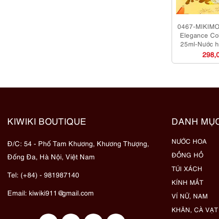
0467-MIKIMO
Elegance Co
25ml-Nước h
dụ
298,
KIWIKI BOUTIQUE
DANH MỤ
NƯỚC HOA
Đ/C: 54 - Phố Tam Khương, Khương Thượng,
ĐỒNG HỒ
Đống Đa, Hà Nội, Việt Nam
TÚI XÁCH
Tel: (+84) - 981987140
KÍNH MẮT
Email:
kiwiki911@gmail.com
VÍ NỮ, NAM
KHĂN, CÀ VẠT