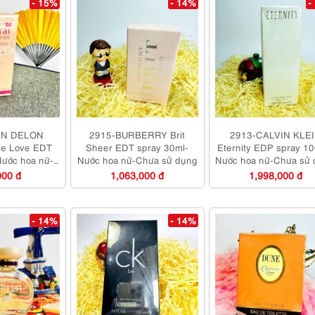
- 15%
- 14%
-
IN DELON
2915-BURBERRY Brit
2913-CALVIN KLE
ne Love EDT
Sheer EDT spray 30ml-
Eternity EDP spray 1
Nước hoa nữ-
Nước hoa nữ-Chưa sử dụng
Nước hoa nữ-Chưa sử
ử dụng
000 đ
1,063,000 đ
1,998,000 đ
- 14%
- 14%