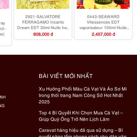
2921-SALVATORE
0443-SEAWARD
FERRAGAMO Incanto
Vitessences EDT
ray
Dream EDT 30ml-Nước hoa
vaporisateur 100ml-Nước
nữ-
nữ-Chưa sử dụng
hoa nam-Chưa sử dụng
ox)
808,000 đ
2,457,000 đ
BÀI VIẾT MỚI NHẤT
Xu Hướng Phối Màu Cà Vạt Và Áo Sơ Mi
trong thời trang Nam Công Sở Hot Nhất
ÀNH
2025
NG
Top 4 Bí Quyết Khi Chọn Mua Cà Vạt –
Giúp Quý Ông Trở Nên Lịch Lãm
Caravat hàng hiệu đã qua sử dụng – Bí
quyết nâng tầm phong cách cho dân văn