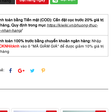
ỏ hàng
BERRY
end
h toán bằng Tiền mặt (COD): Cần đặt cọc trước 20% giá trị
 hàng,
Quy định trong mục
https://kiwiki.vn/phuong-thuc-
o-nhan-hang
/
nh toán 100% trước bằng chuyển khoản ngân hàng:
Nhập
CKNH/cknh
vào ô "MÃ GIẢM GIÁ" để được giảm 10% giá trị
 hàng
sẻ: