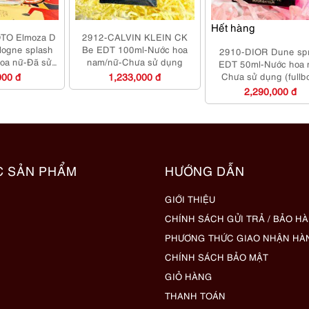
Hết hàng
TO Elmoza D
2912-CALVIN KLEIN CK
logne splash
Be EDT 100ml-Nước hoa
2910-DIOR Dune sp
oa nữ-Đã sử
nam/nữ-Chưa sử dụng
EDT 50ml-Nước hoa 
ng
000 đ
1,233,000 đ
Chưa sử dụng (fullb
2,290,000 đ
C SẢN PHẨM
HƯỚNG DẪN
GIỚI THIỆU
CHÍNH SÁCH GỬI TRẢ / BẢO H
PHƯƠNG THỨC GIAO NHẬN HÀ
CHÍNH SÁCH BẢO MẬT
GIỎ HÀNG
THANH TOÁN