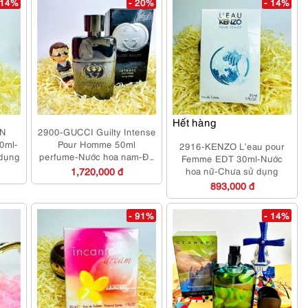
 14%
- 20%
- 14%
Hết hàng
IN
2900-GUCCI Guilty Intense
00ml-
Pour Homme 50ml
2916-KENZO L’eau pour
 dụng
perfume-Nước hoa nam-Đã
Femme EDT 30ml-Nước
sử dụng
1,720,000 đ
hoa nữ-Chưa sử dụng
893,000 đ
- 91%
- 14%