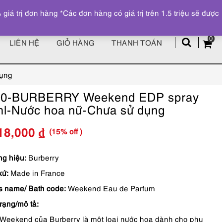
Đăng ký
Tài khoản
z
 trị đơn hàng *Các đơn hàng có giá trị trên 1.5 triệu sẽ được
0
LIÊN HỆ
GIỎ HÀNG
THANH TOÁN
ụng
30-BURBERRY Weekend EDP spray
l-Nước hoa nữ-Chưa sử dụng
(15% off )
18,000
₫
Giá
Giá
gốc
hiện
g hiệu:
Burberry
xứ:
Made in France
là:
tại
s name/ Bath code:
Weekend Eau de Parfum
1,550,000 ₫.
là:
trạng/mô tả:
1,318,000 ₫.
Weekend của Burberry là một loại nước hoa dành cho phụ