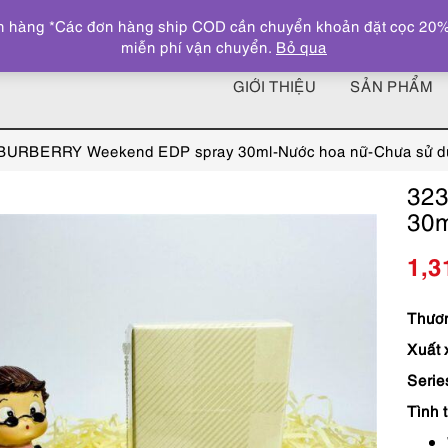
 hàng *Các đơn hàng ship COD cần chuyển khoản đặt cọc 20% giá
miễn phí vận chuyển.
Bỏ qua
GIỚI THIỆU
SẢN PHẨM
BURBERRY Weekend EDP spray 30ml-Nước hoa nữ-Chưa sử d
32
30m
1,3
Thươn
Xuất 
Serie
Tình 