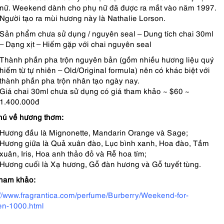
nữ. Weekend dành cho phụ nữ đã được ra mắt vào năm 1997.
Người tạo ra mùi hương này là Nathalie Lorson.
Sản phẩm chưa sử dụng / nguyên seal – Dung tích chai 30ml
– Dạng xịt – Hiếm gặp với chai nguyên seal
Thành phần pha trộn nguyên bản (gồm nhiều hương liệu quý
hiếm từ tự nhiên – Old/Original formula) nên có khác biệt với
thành phần pha trộn nhân tạo ngày nay.
Giá chai 30ml chưa sử dụng có giá tham khảo ~ $60 ~
1.400.000đ
hú về hương thơm:
Hương đầu là Mignonette, Mandarin Orange và Sage;
Hương giữa là Quả xuân đào, Lục bình xanh, Hoa đào, Tầm
xuân, Iris, Hoa anh thảo đỏ và Rễ hoa tím;
Hương cuối là Xạ hương, Gỗ đàn hương và Gỗ tuyết tùng.
tham khảo:
://www.fragrantica.com/perfume/Burberry/Weekend-for-
n-1000.html