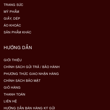
TRANG SỨC
MỸ PHẨM
GIẦY, DÉP
ÁO KHOÁC
SẢN PHẨM KHÁC
HƯỚNG DẪN
GIỚI THIỆU
CHÍNH SÁCH GỬI TRẢ / BẢO HÀNH
PHƯƠNG THỨC GIAO NHẬN HÀNG
CHÍNH SÁCH BẢO MẬT
GIỎ HÀNG
THANH TOÁN
LIÊN HỆ
HƯỚNG DẪN BÁN HÀNG KÝ GỬI