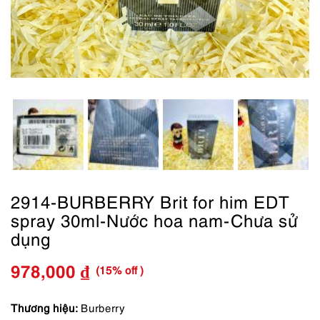
2914-BURBERRY Brit for him EDT
spray 30ml-Nước hoa nam-Chưa sử
dụng
(15% off )
978,000
₫
Giá
Giá
gốc
hiện
Thương hiệu:
Burberry