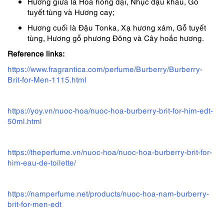
Hương giữa là Hoa hồng dại, Nhục đậu khấu, Gỗ
tuyết tùng và Hương cay;
Hương cuối là Đậu Tonka, Xạ hương xám, Gỗ tuyết
tùng, Hương gỗ phương Đông và Cây hoắc hương.
Reference links:
https://www.fragrantica.com/perfume/Burberry/Burberry-
Brit-for-Men-1115.html
https://yoy.vn/nuoc-hoa/nuoc-hoa-burberry-brit-for-him-edt-
50ml.html
https://theperfume.vn/nuoc-hoa/nuoc-hoa-burberry-brit-for-
him-eau-de-toilette/
https://namperfume.net/products/nuoc-hoa-nam-burberry-
brit-for-men-edt