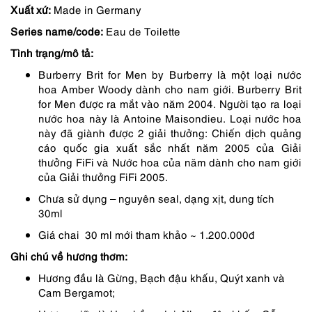
Xuất xứ:
Made in Germany
là:
tại
Series name/code:
Eau de Toilette
1,150,000 ₫.
là:
Tình trạng/mô tả:
978,000 ₫.
Burberry Brit for Men by Burberry là một loại nước
hoa Amber Woody dành cho nam giới. Burberry Brit
for Men được ra mắt vào năm 2004. Người tạo ra loại
nước hoa này là Antoine Maisondieu. Loại nước hoa
này đã giành được 2 giải thưởng: Chiến dịch quảng
cáo quốc gia xuất sắc nhất năm 2005 của Giải
thưởng FiFi và Nước hoa của năm dành cho nam giới
của Giải thưởng FiFi 2005.
Chưa sử dụng – nguyên seal, dạng xịt, dung tích
30ml
Giá chai 30 ml mới tham khảo ~ 1.200.000đ
Ghi chú về hương thơm:
Hương đầu là Gừng, Bạch đậu khấu, Quýt xanh và
Cam Bergamot;