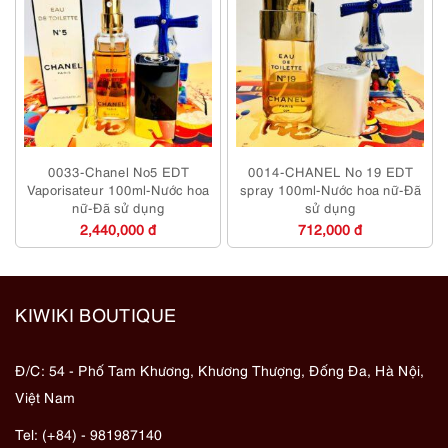
0033-Chanel No5 EDT
0014-CHANEL No 19 EDT
Vaporisateur 100ml-Nước hoa
spray 100ml-Nước hoa nữ-Đã
nữ-Đã sử dụng
sử dụng
2,440,000 đ
712,000 đ
KIWIKI BOUTIQUE
Đ/C: 54 - Phố Tam Khương, Khương Thượng, Đống Đa, Hà Nội,
Việt Nam
Tel: (+84) - 981987140