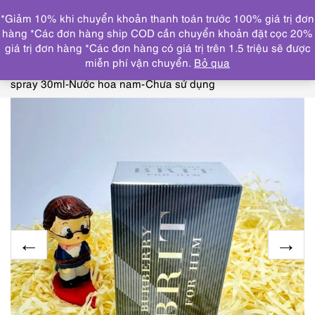
0
*Giảm 10% khi chuyển khoản thanh toán trước 100% giá trị đơn
DANH MỤC
hàng *Các đơn hàng ship COD cần chuyển khoản đặt cọc 20%
giá trị đơn hàng *Các đơn hàng có giá trị trên 1.5 triệu sẽ được
Trang chủ
THƯƠNG HIỆU NỔI
miễn phí vận chuyển.
Bỏ qua
BẬT
BURBERRY
2914-BURBERRY Brit for him EDT
spray 30ml-Nước hoa nam-Chưa sử dụng