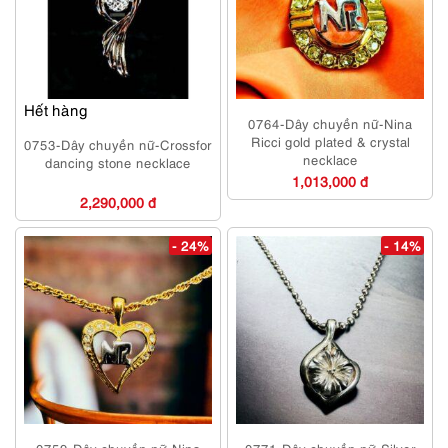
Hết hàng
0764-Dây chuyền nữ-Nina
Ricci gold plated & crystal
0753-Dây chuyền nữ-Crossfor
necklace
dancing stone necklace
1,013,000 đ
2,290,000 đ
- 24%
- 14%