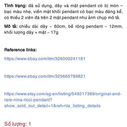
Tình trạng:
đã sử dụng, dây và mặt pendant có bị mòn –
590,000 ₫.
là:
bạc màu nhẹ, viền mặt khối pendant có bạc màu đáng kể,
443,000 ₫.
có thiếu 2 viên đá trên 2 mặt pendant như ảnh chụp mô tả.
Mô tả:
chiều dài dây ~ 60cm, bề rộng pendant ~ 12mm,
khối lượng dây + mặt ~ 17g
Reference links:
https://www.ebay.com/itm/326000241161
https://www.ebay.com/itm/325665789821
https://www.etsy.com/sg-en/listing/549217369/original-and-
rare-nina-ricci-pendant?
show_sold_out_detail=1&ref=nla_listing_details
Số lượng: 1