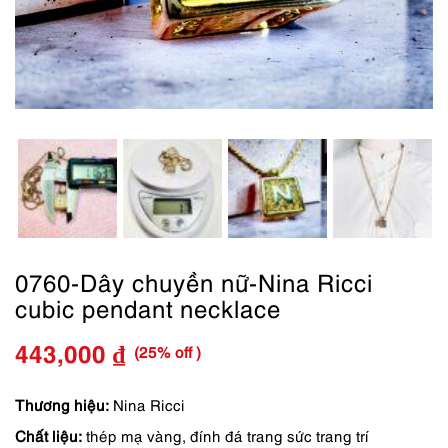
0760-Dây chuyền nữ-Nina Ricci
cubic pendant necklace
(25% off )
443,000
₫
Giá
Giá
gốc
hiện
Thương hiệu:
Nina Ricci
Chất liệu:
thép mạ vàng, đính đá trang sức trang trí
là:
tại