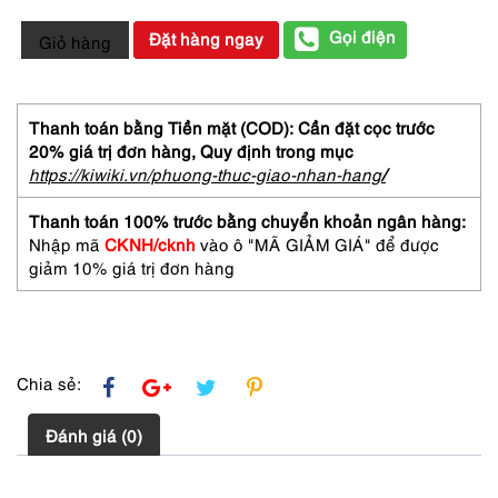
0760-
Gọi điện
Đặt hàng ngay
Giỏ hàng
Dây
chuyền
nữ-
Nina
Thanh toán bằng Tiền mặt (COD): Cần đặt cọc trước
Ricci
20% giá trị đơn hàng,
Quy định trong mục
cubic
https://kiwiki.vn/phuong-thuc-giao-nhan-hang
/
pendant
necklace
Thanh toán 100% trước bằng chuyển khoản ngân hàng:
số
Nhập mã
CKNH/cknh
vào ô "MÃ GIẢM GIÁ" để được
lượng
giảm 10% giá trị đơn hàng
Chia sẻ:
Đánh giá (0)