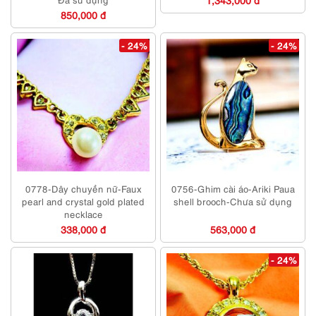
850,000 đ
- 24%
- 24%
0778-Dây chuyền nữ-Faux
0756-Ghim cài áo-Ariki Paua
pearl and crystal gold plated
shell brooch-Chưa sử dụng
necklace
338,000 đ
563,000 đ
- 24%