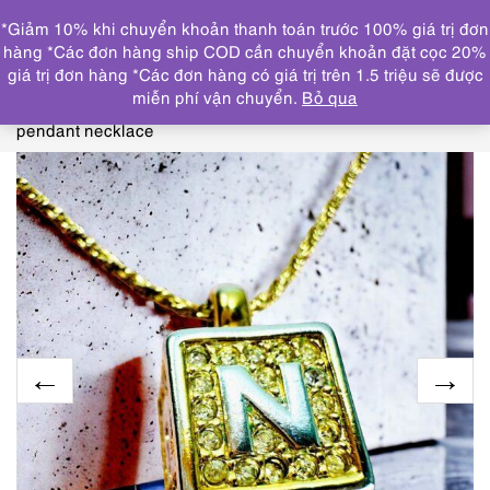
0
*Giảm 10% khi chuyển khoản thanh toán trước 100% giá trị đơn
DANH MỤC
hàng *Các đơn hàng ship COD cần chuyển khoản đặt cọc 20%
giá trị đơn hàng *Các đơn hàng có giá trị trên 1.5 triệu sẽ được
Trang chủ
THƯƠNG HIỆU NỔI
miễn phí vận chuyển.
Bỏ qua
BẬT
NINARICCI
0760-Dây chuyền nữ-Nina Ricci cubic
pendant necklace