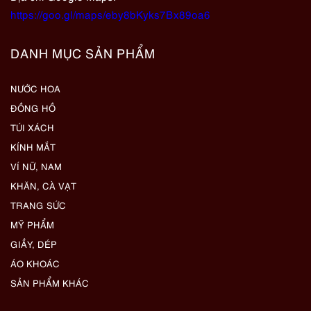
https://goo.gl/maps/eby8bKyks7Bx89oa6
DANH MỤC SẢN PHẨM
NƯỚC HOA
ĐỒNG HỒ
TÚI XÁCH
KÍNH MẮT
VÍ NỮ, NAM
KHĂN, CÀ VẠT
TRANG SỨC
MỸ PHẨM
GIẦY, DÉP
ÁO KHOÁC
SẢN PHẨM KHÁC