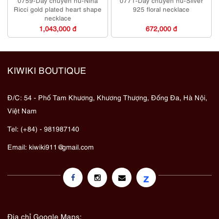
0759-Dây chuyền nữ-Nina
0771-Dây chuyền nữ-Silver
Ricci gold plated heart shape
925 floral necklace
necklace
1,043,000 đ
672,000 đ
KIWIKI BOUTIQUE
Đ/C: 54 - Phố Tam Khương, Khương Thượng, Đống Đa, Hà Nội,
Việt Nam
Tel: (+84) - 981987140
Email:
kiwiki911@gmail.com
z
Địa chỉ Google Maps: