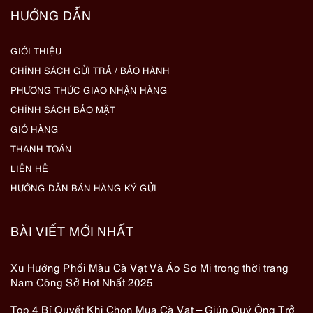
HƯỚNG DẪN
GIỚI THIỆU
CHÍNH SÁCH GỬI TRẢ / BẢO HÀNH
PHƯƠNG THỨC GIAO NHẬN HÀNG
CHÍNH SÁCH BẢO MẬT
GIỎ HÀNG
THANH TOÁN
LIÊN HỆ
HƯỚNG DẪN BÁN HÀNG KÝ GỬI
BÀI VIẾT MỚI NHẤT
Xu Hướng Phối Màu Cà Vạt Và Áo Sơ Mi trong thời trang
Nam Công Sở Hot Nhất 2025
Top 4 Bí Quyết Khi Chọn Mua Cà Vạt – Giúp Quý Ông Trở