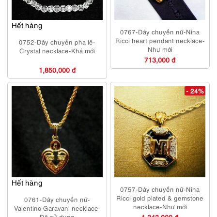
Hết hàng
0767-Dây chuyền nữ-Nina
Ricci heart pendant necklace-
0752-Dây chuyền pha lê-
Như mới
Crystal necklace-Khá mới
713,000 đ
1,850,000 đ
- 24%
Hết hàng
0757-Dây chuyền nữ-Nina
Ricci gold plated & gemstone
0761-Dây chuyền nữ-
necklace-Như mới
Valentino Garavani necklace-
Đã sử dụng
1,343,000 đ